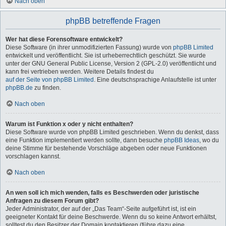
Nach oben
phpBB betreffende Fragen
Wer hat diese Forensoftware entwickelt?
Diese Software (in ihrer unmodifizierten Fassung) wurde von
phpBB Limited
entwickelt und veröffentlicht. Sie ist urheberrechtlich geschützt. Sie wurde
unter der GNU General Public License, Version 2 (GPL-2.0) veröffentlicht und
kann frei vertrieben werden. Weitere Details findest du
auf der Seite von phpBB Limited
. Eine deutschsprachige Anlaufstelle ist unter
phpBB.de
zu finden.
Nach oben
Warum ist Funktion x oder y nicht enthalten?
Diese Software wurde von phpBB Limited geschrieben. Wenn du denkst, dass
eine Funktion implementiert werden sollte, dann besuche
phpBB Ideas
, wo du
deine Stimme für bestehende Vorschläge abgeben oder neue Funktionen
vorschlagen kannst.
Nach oben
An wen soll ich mich wenden, falls es Beschwerden oder juristische
Anfragen zu diesem Forum gibt?
Jeder Administrator, der auf der „Das Team“-Seite aufgeführt ist, ist ein
geeigneter Kontakt für deine Beschwerde. Wenn du so keine Antwort erhältst,
solltest du den Besitzer der Domain kontaktieren (führe dazu eine