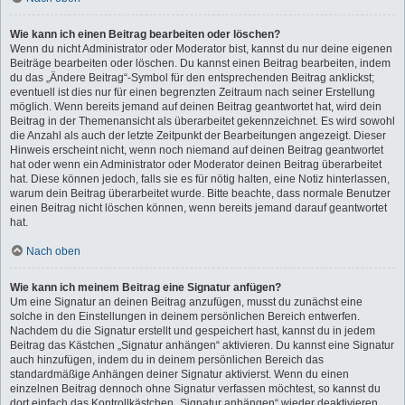
Wie kann ich einen Beitrag bearbeiten oder löschen?
Wenn du nicht Administrator oder Moderator bist, kannst du nur deine eigenen
Beiträge bearbeiten oder löschen. Du kannst einen Beitrag bearbeiten, indem
du das „Ändere Beitrag“-Symbol für den entsprechenden Beitrag anklickst;
eventuell ist dies nur für einen begrenzten Zeitraum nach seiner Erstellung
möglich. Wenn bereits jemand auf deinen Beitrag geantwortet hat, wird dein
Beitrag in der Themenansicht als überarbeitet gekennzeichnet. Es wird sowohl
die Anzahl als auch der letzte Zeitpunkt der Bearbeitungen angezeigt. Dieser
Hinweis erscheint nicht, wenn noch niemand auf deinen Beitrag geantwortet
hat oder wenn ein Administrator oder Moderator deinen Beitrag überarbeitet
hat. Diese können jedoch, falls sie es für nötig halten, eine Notiz hinterlassen,
warum dein Beitrag überarbeitet wurde. Bitte beachte, dass normale Benutzer
einen Beitrag nicht löschen können, wenn bereits jemand darauf geantwortet
hat.
Nach oben
Wie kann ich meinem Beitrag eine Signatur anfügen?
Um eine Signatur an deinen Beitrag anzufügen, musst du zunächst eine
solche in den Einstellungen in deinem persönlichen Bereich entwerfen.
Nachdem du die Signatur erstellt und gespeichert hast, kannst du in jedem
Beitrag das Kästchen „Signatur anhängen“ aktivieren. Du kannst eine Signatur
auch hinzufügen, indem du in deinem persönlichen Bereich das
standardmäßige Anhängen deiner Signatur aktivierst. Wenn du einen
einzelnen Beitrag dennoch ohne Signatur verfassen möchtest, so kannst du
dort einfach das Kontrollkästchen „Signatur anhängen“ wieder deaktivieren.