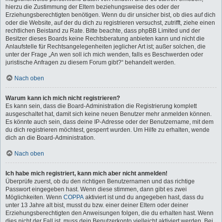
hierzu die Zustimmung der Eltern beziehungsweise des oder der
Erziehungsberechtigten benötigen. Wenn du dir unsicher bist, ob dies auf dich
oder die Website, auf der du dich zu registrieren versuchst, zutrifft, ziehe einen
rechtlichen Beistand zu Rate. Bitte beachte, dass phpBB Limited und der
Besitzer dieses Boards keine Rechtsberatung anbieten kann und nicht die
Anlaufstelle für Rechtsangelegenheiten jeglicher Art ist; außer solchen, die
unter der Frage „An wen soll ich mich wenden, falls es Beschwerden oder
juristische Anfragen zu diesem Forum gibt?“ behandelt werden.
Nach oben
Warum kann ich mich nicht registrieren?
Es kann sein, dass die Board-Administration die Registrierung komplett
ausgeschaltet hat, damit sich keine neuen Benutzer mehr anmelden können.
Es könnte auch sein, dass deine IP-Adresse oder der Benutzername, mit dem
du dich registrieren möchtest, gesperrt wurden. Um Hilfe zu erhalten, wende
dich an die Board-Administration.
Nach oben
Ich habe mich registriert, kann mich aber nicht anmelden!
Überprüfe zuerst, ob du den richtigen Benutzernamen und das richtige
Passwort eingegeben hast. Wenn diese stimmen, dann gibt es zwei
Möglichkeiten. Wenn
COPPA
aktiviert ist und du angegeben hast, dass du
unter 13 Jahre alt bist, musst du bzw. einer deiner Eltern oder deiner
Erziehungsberechtigten den Anweisungen folgen, die du erhalten hast. Wenn
dies nicht der Fall ist, muss dein Benutzerkonto vielleicht aktiviert werden. Bei