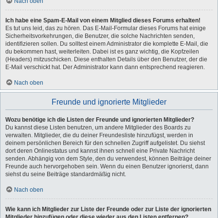
Nach oben
Ich habe eine Spam-E-Mail von einem Mitglied dieses Forums erhalten!
Es tut uns leid, das zu hören. Das E-Mail-Formular dieses Forums hat einige
Sicherheitsvorkehrungen, die Benutzer, die solche Nachrichten senden,
identifizieren sollen. Du solltest einem Administrator die komplette E-Mail, die
du bekommen hast, weiterleiten. Dabei ist es ganz wichtig, die Kopfzeilen
(Headers) mitzuschicken. Diese enthalten Details über den Benutzer, der die
E-Mail verschickt hat. Der Administrator kann dann entsprechend reagieren.
Nach oben
Freunde und ignorierte Mitglieder
Wozu benötige ich die Listen der Freunde und ignorierten Mitglieder?
Du kannst diese Listen benutzen, um andere Mitglieder des Boards zu
verwalten. Mitglieder, die du deiner Freundesliste hinzufügst, werden in
deinem persönlichen Bereich für den schnellen Zugriff aufgelistet. Du siehst
dort deren Onlinestatus und kannst ihnen schnell eine Private Nachricht
senden. Abhängig von dem Style, den du verwendest, können Beiträge deiner
Freunde auch hervorgehoben sein. Wenn du einen Benutzer ignorierst, dann
siehst du seine Beiträge standardmäßig nicht.
Nach oben
Wie kann ich Mitglieder zur Liste der Freunde oder zur Liste der ignorierten
Mitglieder hinzufügen oder diese wieder aus den Listen entfernen?