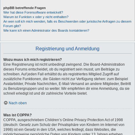
phpBB betreffende Fragen
Wer hat diese Forensoftware entwickelt?
Warum ist Funktion x oder y nicht enthalten?
An wen soll ich mich wenden, falls es Beschwerden oder juristische Anfragen zu diesem
Forum gibt?
Wie kann ich einen Administrator des Boards kontaktieren?
Registrierung und Anmeldung
Wozu muss ich mich registrieren?
Eine Registrierung ist nicht unbedingt zwingend. Die Board-Administration
dieses Forums entscheidet, ob du registriert sein musst, um Beiträge zu
schreiben. Auf jeden Fall erhältst du als registriertes Mitglied Zugriff auf
zusätzliche Funktionen, die Gästen nicht zur Verfügung stehen: zum Beispiel
Avatarbilder, Private Nachrichten, E-Mail-Versand an andere Mitglieder, Beitritt
zu Benutzergruppen und so weiter. Wir empfehlen dir eine Anmeldung, da sie
schnell erledigt ist und dir zahlreiche Vorteile bietet.
Nach oben
Was ist COPPA?
COPPA, ausgeschrieben Children’s Online Privacy Protection Act of 1998
(deutsch: Gesetz zum Schutz der Privatsphäre von Kindern im Internet von
1998) ist ein Gesetz in den USA, welches festlegt, dass Websites, die
möglicherweise persönliche Daten von Kindern unter 13 Jahren erheben,