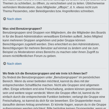
Themen zu schließen, zu öffnen, zu verschieben und zu teilen. Üblicherweise
verhindern Moderatoren, dass Mitglieder „offtopic“, d. h. etwas nicht zum
Thema Passendes, oder Beleidigendes bzw. Angreifendes schreiben.
Nach oben
Was sind Benutzergruppen?
Benutzergruppen sind Gruppen von Mitgliedern, die die Mitglieder des Boards
in für die Board-Administration verwaltbare Einheiten aufteilt. Jedes Mitglied
kann mehreren Gruppen angehören und jeder Gruppe können
Berechtigungen zugeteilt werden. Dies erleichtert es den Administratoren,
Berechtigungen für mehrere Benutzer auf einmal zu ändern und sie zum
Beispiel zu Moderatoren eines Bereichs zu machen oder ihnen Zugriff zu
einem nichtöffentlichen Forum zu geben.
Nach oben
Wo finde ich die Benutzergruppen und wie trete ich ihnen bei?
Du findest die Benutzergruppen unter „Benutzergruppen“ im persönlichen
Bereich. Wenn du einer beitreten möchtest, kannst du dies mit der
entsprechenden Schaltfläche machen. Nicht alle Gruppen sind allgemein
offen. Einige erfordern erst eine Freischaltung, andere können geschlossen
sein und weitere sogar versteckt. Wenn die Gruppe offen ist, kannst du ihr
einfach durch die entsprechende Funktion beitreten; verlangt die Gruppe eine
Freischaltung, so kannst du dich für sie bewerben. Ein Gruppenleiter muss
daraufhin deinen Antrag annehmen. Er könnte fragen, warum du in die Gruppe
aufgenommen werden möchtest. Bitte belästige keinen Gruppenleiter, wenn er