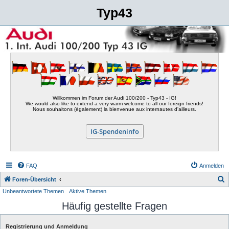
Typ43
Willkommen im Forum der Audi 100/200 - Typ43 - IG!
We would also like to extend a very warm welcome to all our foreign friends!
Nous souhaitons (également) la bienvenue aux internautes d'ailleurs.
IG-Spendeninfo
FAQ
Anmelden
S
Foren-Übersicht
Unbeantwortete Themen
Aktive Themen
u
Häufig gestellte Fragen
c
h
Registrierung und Anmeldung
e