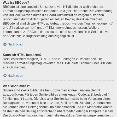
Was ist BBCode?
BBCode ist eine spezielle Umsetzung von HTML, die dir weitreichende
Formatierungsmöglichkeiten für deinen Text gibt. Die Rechte zur Verwendung
von BBCode werden durch die Board-Administration vergeben, können
jedoch auch durch dich für jeden einzelnen Beitrag deaktiviert werden.
BBCode ist ähnlich wie HTML aufgebaut, jedoch werden Tags von eckigen („[“
und „]“) statt spitzen („<“ und „>“) Klammern eingeschlossen. Weitere
Informationen zu BBCode findest du auf einer speziellen Hilfe-Seite, die von
der Seite zur Beitragserstellung aus zugänglich ist.
Nach oben
Kann ich HTML benutzen?
Nein, es ist nicht möglich, HTML-Code in Beiträgen zu verwenden. Die
meisten Formatierungsmöglichkeiten, die HTML bietet, können über BBCode
erreicht werden.
Nach oben
Was sind Smilies?
Smilies sind kleine Bilder, die benutzt werden können, um ein Gefühl
auszudrücken. Für jeden Smilie gibt es einen kurzen Code, z. B. bedeutet :)
fröhlich und :( traurig. Die Liste aller Smilies kannst du beim Verfassen eines
Beitrags sehen. Versuche bitte trotzdem, Smilies nicht zu häufig zu benutzen,
sie können einen Beitrag schnell unlesbar machen und ein Moderator könnte
deshalb deinen Beitrag entsprechend überarbeiten oder gar komplett löschen.
Die Board-Administration kann auch die Anzahl der Smilies begrenzen, die du