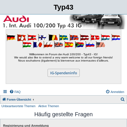
Typ43
Willkommen im Forum der Audi 100/200 - Typ43 - IG!
We would also like to extend a very warm welcome to all our foreign friends!
Nous souhaitons (également) la bienvenue aux internautes d'ailleurs.
IG-Spendeninfo
FAQ
Anmelden
S
Foren-Übersicht
Unbeantwortete Themen
Aktive Themen
u
Häufig gestellte Fragen
c
h
Registrierung und Anmeldung
e