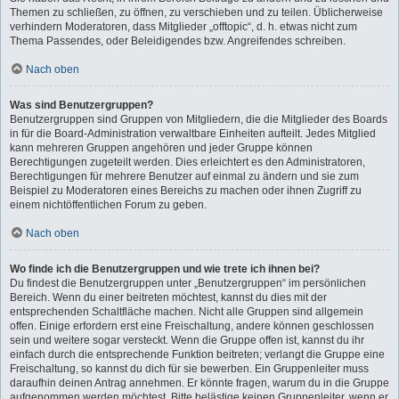
Themen zu schließen, zu öffnen, zu verschieben und zu teilen. Üblicherweise
verhindern Moderatoren, dass Mitglieder „offtopic“, d. h. etwas nicht zum
Thema Passendes, oder Beleidigendes bzw. Angreifendes schreiben.
Nach oben
Was sind Benutzergruppen?
Benutzergruppen sind Gruppen von Mitgliedern, die die Mitglieder des Boards
in für die Board-Administration verwaltbare Einheiten aufteilt. Jedes Mitglied
kann mehreren Gruppen angehören und jeder Gruppe können
Berechtigungen zugeteilt werden. Dies erleichtert es den Administratoren,
Berechtigungen für mehrere Benutzer auf einmal zu ändern und sie zum
Beispiel zu Moderatoren eines Bereichs zu machen oder ihnen Zugriff zu
einem nichtöffentlichen Forum zu geben.
Nach oben
Wo finde ich die Benutzergruppen und wie trete ich ihnen bei?
Du findest die Benutzergruppen unter „Benutzergruppen“ im persönlichen
Bereich. Wenn du einer beitreten möchtest, kannst du dies mit der
entsprechenden Schaltfläche machen. Nicht alle Gruppen sind allgemein
offen. Einige erfordern erst eine Freischaltung, andere können geschlossen
sein und weitere sogar versteckt. Wenn die Gruppe offen ist, kannst du ihr
einfach durch die entsprechende Funktion beitreten; verlangt die Gruppe eine
Freischaltung, so kannst du dich für sie bewerben. Ein Gruppenleiter muss
daraufhin deinen Antrag annehmen. Er könnte fragen, warum du in die Gruppe
aufgenommen werden möchtest. Bitte belästige keinen Gruppenleiter, wenn er