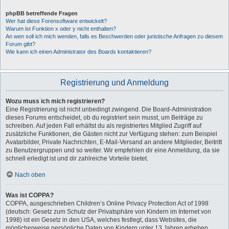
phpBB betreffende Fragen
Wer hat diese Forensoftware entwickelt?
Warum ist Funktion x oder y nicht enthalten?
An wen soll ich mich wenden, falls es Beschwerden oder juristische Anfragen zu diesem
Forum gibt?
Wie kann ich einen Administrator des Boards kontaktieren?
Registrierung und Anmeldung
Wozu muss ich mich registrieren?
Eine Registrierung ist nicht unbedingt zwingend. Die Board-Administration
dieses Forums entscheidet, ob du registriert sein musst, um Beiträge zu
schreiben. Auf jeden Fall erhältst du als registriertes Mitglied Zugriff auf
zusätzliche Funktionen, die Gästen nicht zur Verfügung stehen: zum Beispiel
Avatarbilder, Private Nachrichten, E-Mail-Versand an andere Mitglieder, Beitritt
zu Benutzergruppen und so weiter. Wir empfehlen dir eine Anmeldung, da sie
schnell erledigt ist und dir zahlreiche Vorteile bietet.
Nach oben
Was ist COPPA?
COPPA, ausgeschrieben Children’s Online Privacy Protection Act of 1998
(deutsch: Gesetz zum Schutz der Privatsphäre von Kindern im Internet von
1998) ist ein Gesetz in den USA, welches festlegt, dass Websites, die
möglicherweise persönliche Daten von Kindern unter 13 Jahren erheben,