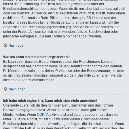
hierzu die Zustimmung der Eltern beziehungsweise des oder der
Erziehungsberechtigten benötigen. Wenn du dir unsicher bist, ob dies auf dich
oder die Website, auf der du dich zu registrieren versuchst, zutrifft, ziehe einen
rechtlichen Beistand zu Rate. Bitte beachte, dass phpBB Limited und der
Besitzer dieses Boards keine Rechtsberatung anbieten kann und nicht die
Anlaufstelle für Rechtsangelegenheiten jeglicher Art ist; außer solchen, die
unter der Frage „An wen soll ich mich wenden, falls es Beschwerden oder
juristische Anfragen zu diesem Forum gibt?“ behandelt werden.
Nach oben
Warum kann ich mich nicht registrieren?
Es kann sein, dass die Board-Administration die Registrierung komplett
ausgeschaltet hat, damit sich keine neuen Benutzer mehr anmelden können.
Es könnte auch sein, dass deine IP-Adresse oder der Benutzername, mit dem
du dich registrieren möchtest, gesperrt wurden. Um Hilfe zu erhalten, wende
dich an die Board-Administration.
Nach oben
Ich habe mich registriert, kann mich aber nicht anmelden!
Überprüfe zuerst, ob du den richtigen Benutzernamen und das richtige
Passwort eingegeben hast. Wenn diese stimmen, dann gibt es zwei
Möglichkeiten. Wenn
COPPA
aktiviert ist und du angegeben hast, dass du
unter 13 Jahre alt bist, musst du bzw. einer deiner Eltern oder deiner
Erziehungsberechtigten den Anweisungen folgen, die du erhalten hast. Wenn
dies nicht der Fall ist, muss dein Benutzerkonto vielleicht aktiviert werden. Bei