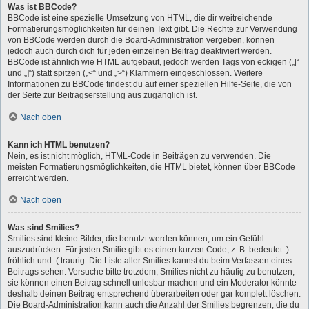
Was ist BBCode?
BBCode ist eine spezielle Umsetzung von HTML, die dir weitreichende
Formatierungsmöglichkeiten für deinen Text gibt. Die Rechte zur Verwendung
von BBCode werden durch die Board-Administration vergeben, können
jedoch auch durch dich für jeden einzelnen Beitrag deaktiviert werden.
BBCode ist ähnlich wie HTML aufgebaut, jedoch werden Tags von eckigen („[“
und „]“) statt spitzen („<“ und „>“) Klammern eingeschlossen. Weitere
Informationen zu BBCode findest du auf einer speziellen Hilfe-Seite, die von
der Seite zur Beitragserstellung aus zugänglich ist.
Nach oben
Kann ich HTML benutzen?
Nein, es ist nicht möglich, HTML-Code in Beiträgen zu verwenden. Die
meisten Formatierungsmöglichkeiten, die HTML bietet, können über BBCode
erreicht werden.
Nach oben
Was sind Smilies?
Smilies sind kleine Bilder, die benutzt werden können, um ein Gefühl
auszudrücken. Für jeden Smilie gibt es einen kurzen Code, z. B. bedeutet :)
fröhlich und :( traurig. Die Liste aller Smilies kannst du beim Verfassen eines
Beitrags sehen. Versuche bitte trotzdem, Smilies nicht zu häufig zu benutzen,
sie können einen Beitrag schnell unlesbar machen und ein Moderator könnte
deshalb deinen Beitrag entsprechend überarbeiten oder gar komplett löschen.
Die Board-Administration kann auch die Anzahl der Smilies begrenzen, die du