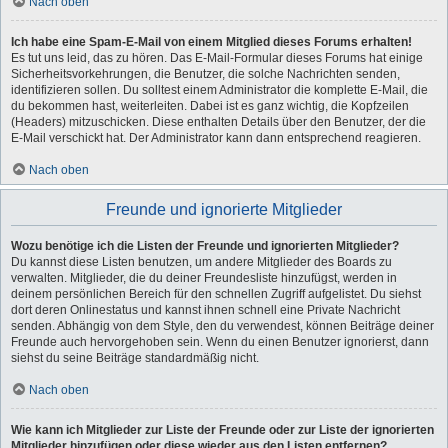
Nach oben
Ich habe eine Spam-E-Mail von einem Mitglied dieses Forums erhalten!
Es tut uns leid, das zu hören. Das E-Mail-Formular dieses Forums hat einige
Sicherheitsvorkehrungen, die Benutzer, die solche Nachrichten senden,
identifizieren sollen. Du solltest einem Administrator die komplette E-Mail, die
du bekommen hast, weiterleiten. Dabei ist es ganz wichtig, die Kopfzeilen
(Headers) mitzuschicken. Diese enthalten Details über den Benutzer, der die
E-Mail verschickt hat. Der Administrator kann dann entsprechend reagieren.
Nach oben
Freunde und ignorierte Mitglieder
Wozu benötige ich die Listen der Freunde und ignorierten Mitglieder?
Du kannst diese Listen benutzen, um andere Mitglieder des Boards zu
verwalten. Mitglieder, die du deiner Freundesliste hinzufügst, werden in
deinem persönlichen Bereich für den schnellen Zugriff aufgelistet. Du siehst
dort deren Onlinestatus und kannst ihnen schnell eine Private Nachricht
senden. Abhängig von dem Style, den du verwendest, können Beiträge deiner
Freunde auch hervorgehoben sein. Wenn du einen Benutzer ignorierst, dann
siehst du seine Beiträge standardmäßig nicht.
Nach oben
Wie kann ich Mitglieder zur Liste der Freunde oder zur Liste der ignorierten
Mitglieder hinzufügen oder diese wieder aus den Listen entfernen?