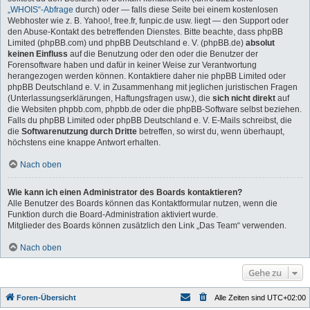
„WHOIS“-Abfrage
durch) oder — falls diese Seite bei einem kostenlosen
Webhoster wie z. B. Yahoo!, free.fr, funpic.de usw. liegt — den Support oder
den Abuse-Kontakt des betreffenden Dienstes. Bitte beachte, dass phpBB
Limited (phpBB.com) und phpBB Deutschland e. V. (phpBB.de)
absolut
keinen Einfluss
auf die Benutzung oder den oder die Benutzer der
Forensoftware haben und dafür in keiner Weise zur Verantwortung
herangezogen werden können. Kontaktiere daher nie phpBB Limited oder
phpBB Deutschland e. V. in Zusammenhang mit jeglichen juristischen Fragen
(Unterlassungserklärungen, Haftungsfragen usw.), die
sich nicht direkt
auf
die Websiten phpbb.com, phpbb.de oder die phpBB-Software selbst beziehen.
Falls du phpBB Limited oder phpBB Deutschland e. V. E-Mails schreibst, die
die
Softwarenutzung durch Dritte
betreffen, so wirst du, wenn überhaupt,
höchstens eine knappe Antwort erhalten.
Nach oben
Wie kann ich einen Administrator des Boards kontaktieren?
Alle Benutzer des Boards können das Kontaktformular nutzen, wenn die
Funktion durch die Board-Administration aktiviert wurde.
Mitglieder des Boards können zusätzlich den Link „Das Team“ verwenden.
Nach oben
Gehe zu
Foren-Übersicht
Alle Zeiten sind
UTC+02:00