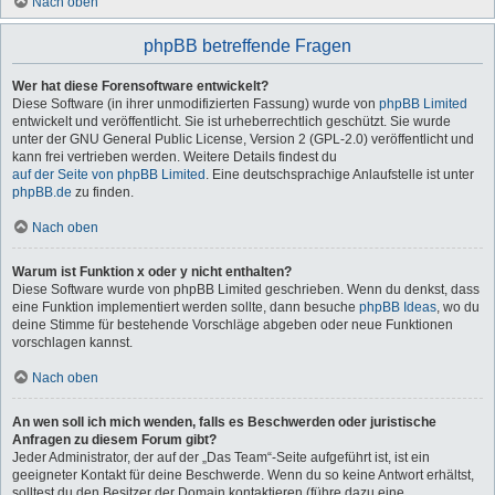
Nach oben
phpBB betreffende Fragen
Wer hat diese Forensoftware entwickelt?
Diese Software (in ihrer unmodifizierten Fassung) wurde von
phpBB Limited
entwickelt und veröffentlicht. Sie ist urheberrechtlich geschützt. Sie wurde
unter der GNU General Public License, Version 2 (GPL-2.0) veröffentlicht und
kann frei vertrieben werden. Weitere Details findest du
auf der Seite von phpBB Limited
. Eine deutschsprachige Anlaufstelle ist unter
phpBB.de
zu finden.
Nach oben
Warum ist Funktion x oder y nicht enthalten?
Diese Software wurde von phpBB Limited geschrieben. Wenn du denkst, dass
eine Funktion implementiert werden sollte, dann besuche
phpBB Ideas
, wo du
deine Stimme für bestehende Vorschläge abgeben oder neue Funktionen
vorschlagen kannst.
Nach oben
An wen soll ich mich wenden, falls es Beschwerden oder juristische
Anfragen zu diesem Forum gibt?
Jeder Administrator, der auf der „Das Team“-Seite aufgeführt ist, ist ein
geeigneter Kontakt für deine Beschwerde. Wenn du so keine Antwort erhältst,
solltest du den Besitzer der Domain kontaktieren (führe dazu eine