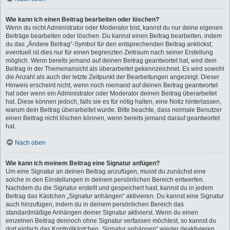
Wie kann ich einen Beitrag bearbeiten oder löschen?
Wenn du nicht Administrator oder Moderator bist, kannst du nur deine eigenen
Beiträge bearbeiten oder löschen. Du kannst einen Beitrag bearbeiten, indem
du das „Ändere Beitrag“-Symbol für den entsprechenden Beitrag anklickst;
eventuell ist dies nur für einen begrenzten Zeitraum nach seiner Erstellung
möglich. Wenn bereits jemand auf deinen Beitrag geantwortet hat, wird dein
Beitrag in der Themenansicht als überarbeitet gekennzeichnet. Es wird sowohl
die Anzahl als auch der letzte Zeitpunkt der Bearbeitungen angezeigt. Dieser
Hinweis erscheint nicht, wenn noch niemand auf deinen Beitrag geantwortet
hat oder wenn ein Administrator oder Moderator deinen Beitrag überarbeitet
hat. Diese können jedoch, falls sie es für nötig halten, eine Notiz hinterlassen,
warum dein Beitrag überarbeitet wurde. Bitte beachte, dass normale Benutzer
einen Beitrag nicht löschen können, wenn bereits jemand darauf geantwortet
hat.
Nach oben
Wie kann ich meinem Beitrag eine Signatur anfügen?
Um eine Signatur an deinen Beitrag anzufügen, musst du zunächst eine
solche in den Einstellungen in deinem persönlichen Bereich entwerfen.
Nachdem du die Signatur erstellt und gespeichert hast, kannst du in jedem
Beitrag das Kästchen „Signatur anhängen“ aktivieren. Du kannst eine Signatur
auch hinzufügen, indem du in deinem persönlichen Bereich das
standardmäßige Anhängen deiner Signatur aktivierst. Wenn du einen
einzelnen Beitrag dennoch ohne Signatur verfassen möchtest, so kannst du
dort einfach das Kontrollkästchen „Signatur anhängen“ wieder deaktivieren.