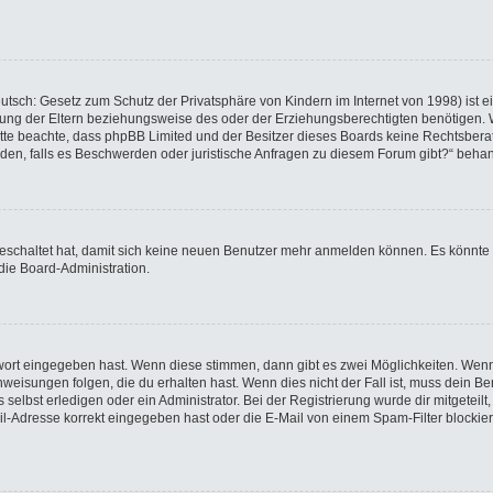
utsch: Gesetz zum Schutz der Privatsphäre von Kindern im Internet von 1998) ist e
ng der Eltern beziehungsweise des oder der Erziehungsberechtigten benötigen. Wen
e. Bitte beachte, dass phpBB Limited und der Besitzer dieses Boards keine Rechtsbe
wenden, falls es Beschwerden oder juristische Anfragen zu diesem Forum gibt?“ beha
sgeschaltet hat, damit sich keine neuen Benutzer mehr anmelden können. Es könnte
die Board-Administration.
swort eingegeben hast. Wenn diese stimmen, dann gibt es zwei Möglichkeiten. We
eisungen folgen, die du erhalten hast. Wenn dies nicht der Fall ist, muss dein Ben
elbst erledigen oder ein Administrator. Bei der Registrierung wurde dir mitgeteilt, 
-Adresse korrekt eingegeben hast oder die E-Mail von einem Spam-Filter blockiert