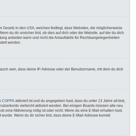
in Gesetz in den USA, welches festlegt, dass Websites, die möglicherweise
n du dir unsicher bist, ob dies auf dich oder die Website, auf der du dich
ratung anbieten kann und nicht die Anlaufstelle für Rechtsangelegenheiten
ndelt werden.
 auch sein, dass deine IP-Adresse oder der Benutzername, mit dem du dich
nn
COPPA
aktiviert ist und du angegeben hast, dass du unter 13 Jahre alt bist,
utzerkonto vielleicht aktiviert werden. Bei einigen Boards müssen alle neu
ob eine Aktivierung nötig ist oder nicht. Wenn du eine E-Mail erhalten hast,
 wurde. Wenn du dir sicher bist, dass deine E-Mail-Adresse korrekt