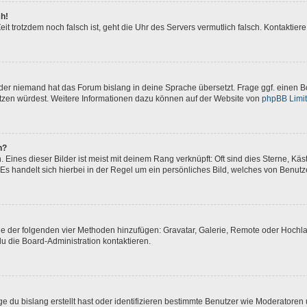
ch!
 Zeit trotzdem noch falsch ist, geht die Uhr des Servers vermutlich falsch. Kontakti
oder niemand hat das Forum bislang in deine Sprache übersetzt. Frage ggf. einen Bo
setzen würdest. Weitere Informationen dazu können auf der Website von
phpBB Limi
n?
Eines dieser Bilder ist meist mit deinem Rang verknüpft: Oft sind dies Sterne, Kä
Es handelt sich hierbei in der Regel um ein persönliches Bild, welches von Benutze
eine der folgenden vier Methoden hinzufügen: Gravatar, Galerie, Remote oder Hoch
u die Board-Administration kontaktieren.
e du bislang erstellt hast oder identifizieren bestimmte Benutzer wie Moderatore