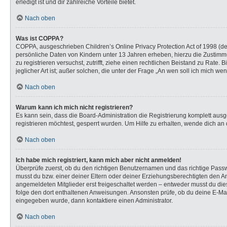
erledigt ist und dir zahlreiche Vorteile bietet.
Nach oben
Was ist COPPA?
COPPA, ausgeschrieben Children’s Online Privacy Protection Act of 1998 (de
persönliche Daten von Kindern unter 13 Jahren erheben, hierzu die Zustimmu
zu registrieren versuchst, zutrifft, ziehe einen rechtlichen Beistand zu Rat
jeglicher Art ist; außer solchen, die unter der Frage „An wen soll ich mich 
Nach oben
Warum kann ich mich nicht registrieren?
Es kann sein, dass die Board-Administration die Registrierung komplett au
registrieren möchtest, gesperrt wurden. Um Hilfe zu erhalten, wende dich an 
Nach oben
Ich habe mich registriert, kann mich aber nicht anmelden!
Überprüfe zuerst, ob du den richtigen Benutzernamen und das richtige Pas
musst du bzw. einer deiner Eltern oder deiner Erziehungsberechtigten den Anw
angemeldeten Mitglieder erst freigeschaltet werden – entweder musst du dies s
folge den dort enthaltenen Anweisungen. Ansonsten prüfe, ob du deine E-Mail
eingegeben wurde, dann kontaktiere einen Administrator.
Nach oben