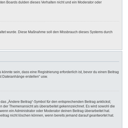
isten Boards dulden dieses Verhalten nicht und ein Moderator oder
eschaltet wurde. Diese Maßnahme soll den Missbrauch dieses Systems durch
önnte sein, dass eine Registrierung erforderlich ist, bevor du einen Beitrag
st Dateianhänge erstellen“ usw.
 das „Ändere Beitrag“-Symbol für den entsprechenden Beitrag anklickst;
g in der Themenansicht als überarbeitet gekennzeichnet. Es wird sowohl die
wenn ein Administrator oder Moderator deinen Beitrag überarbeitet hat.
 Beitrag nicht löschen können, wenn bereits jemand darauf geantwortet hat.