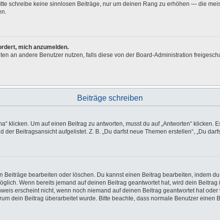
 Bitte schreibe keine sinnlosen Beiträge, nur um deinen Rang zu erhöhen — die me
en.
fordert, mich anzumelden.
ichten an andere Benutzer nutzen, falls diese von der Board-Administration freig
Beiträge schreiben
licken. Um auf einen Beitrag zu antworten, musst du auf „Antworten“ klicken. Es k
der Beitragsansicht aufgelistet. Z. B. „Du darfst neue Themen erstellen“, „Du darf
en Beiträge bearbeiten oder löschen. Du kannst einen Beitrag bearbeiten, indem du
möglich. Wenn bereits jemand auf deinen Beitrag geantwortet hat, wird dein Beitra
nweis erscheint nicht, wenn noch niemand auf deinen Beitrag geantwortet hat oder 
 warum dein Beitrag überarbeitet wurde. Bitte beachte, dass normale Benutzer einen