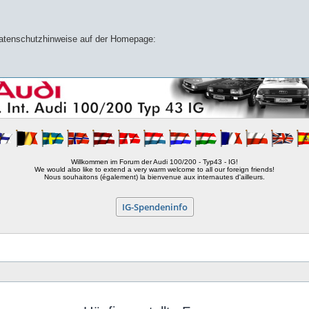
 Datenschutzhinweise auf der Homepage:
Willkommen im Forum der Audi 100/200 - Typ43 - IG!
We would also like to extend a very warm welcome to all our foreign friends!
Nous souhaitons (également) la bienvenue aux internautes d'ailleurs.
IG-Spendeninfo