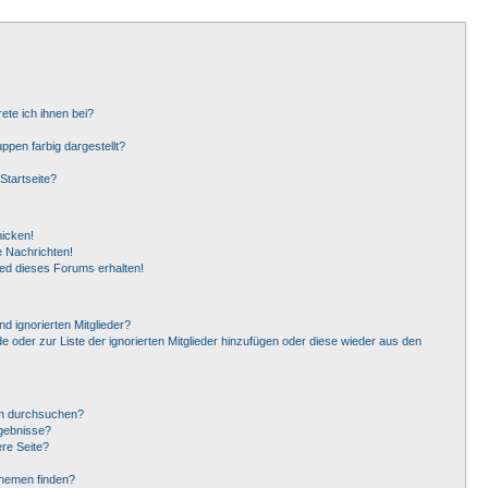
ete ich ihnen bei?
pen farbig dargestellt?
Startseite?
hicken!
 Nachrichten!
ied dieses Forums erhalten!
d ignorierten Mitglieder?
de oder zur Liste der ignorierten Mitglieder hinzufügen oder diese wieder aus den
en durchsuchen?
rgebnisse?
re Seite?
Themen finden?