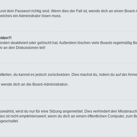
nd dein Passwort richtig sind. Wenn dies der Fall ist, wende dich an einen Board-A
welches ein Administrator lösen muss.
elden?!
ünden deaktiviert oder gelöscht hat. Außerdem löschen viele Boards regelmäßig Ben
v an den Diskussionen teil!
 mitteilen, du kannst es jedoch zurücksetzen. Dies machst du, indem du auf der Anm
o wende dich an die Board-Administration.
wählst, wirst du nur für eine Sitzung angemeldet. Dies verhindert den Missbrauc
ist nicht empfehlenswert, wenn du dich an einem öffentlichen Computer, zum Beisp
geschaltet.