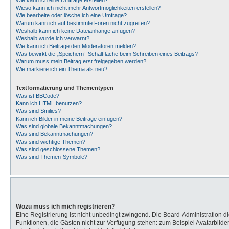
Wie kann ich eine Umfrage erstellen?
Wieso kann ich nicht mehr Antwortmöglichkeiten erstellen?
Wie bearbeite oder lösche ich eine Umfrage?
Warum kann ich auf bestimmte Foren nicht zugreifen?
Weshalb kann ich keine Dateianhänge anfügen?
Weshalb wurde ich verwarnt?
Wie kann ich Beiträge den Moderatoren melden?
Was bewirkt die „Speichern“-Schaltfläche beim Schreiben eines Beitrags?
Warum muss mein Beitrag erst freigegeben werden?
Wie markiere ich ein Thema als neu?
Textformatierung und Thementypen
Was ist BBCode?
Kann ich HTML benutzen?
Was sind Smilies?
Kann ich Bilder in meine Beiträge einfügen?
Was sind globale Bekanntmachungen?
Was sind Bekanntmachungen?
Was sind wichtige Themen?
Was sind geschlossene Themen?
Was sind Themen-Symbole?
Wozu muss ich mich registrieren?
Eine Registrierung ist nicht unbedingt zwingend. Die Board-Administration dies
Funktionen, die Gästen nicht zur Verfügung stehen: zum Beispiel Avatarbilder