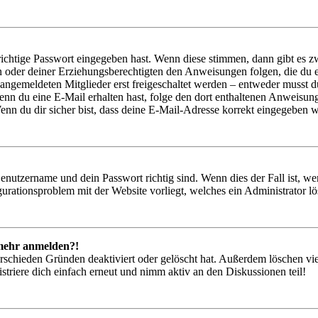
richtige Passwort eingegeben hast. Wenn diese stimmen, dann gibt es
ern oder deiner Erziehungsberechtigten den Anweisungen folgen, die du e
 angemeldeten Mitglieder erst freigeschaltet werden – entweder musst du
. Wenn du eine E-Mail erhalten hast, folge den dort enthaltenen Anweis
nn du dir sicher bist, dass deine E-Mail-Adresse korrekt eingegeben w
Benutzername und dein Passwort richtig sind. Wenn dies der Fall ist, w
igurationsproblem mit der Website vorliegt, welches ein Administrator l
t mehr anmelden?!
rschieden Gründen deaktiviert oder gelöscht hat. Außerdem löschen vie
triere dich einfach erneut und nimm aktiv an den Diskussionen teil!