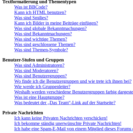
Textformatierung und Thementypen
Was ist BBCode?
Kann ich HTML benutzen?
Was sind Smilies?
Kann ich Bilder in meine Beiträge einfügen?
Was sind globale Bekanntmachungen?
Was sind Bekanntmachungen?
Was sind wichtige Themen?
Was sind geschlossene Themen?
Was sind Themen-Symbole?
Benutzer-Stufen und Gruppen
Was sind Administratoren?
Was sind Moderatoren?
Was sind Benutzergruppen?
Wo finde ich die Benutzergruppen und wie trete ich ihnen bei?
Wie werde ich Gruppenleiter?
Weshalb werden verschiedene Benutzergruppen farbig dargestel
Was ist eine Hauptgruppe?
Was bedeutet der „Das Team“-Link auf der Startseite?
Private Nachrichten
Ich kann keine Privaten Nachrichten verschicken!
Ich bekomme ständig unerwünschte Private Nachrichten!
Ich habe eine Spam-E-Mail von einem Mitglied dieses Forums e