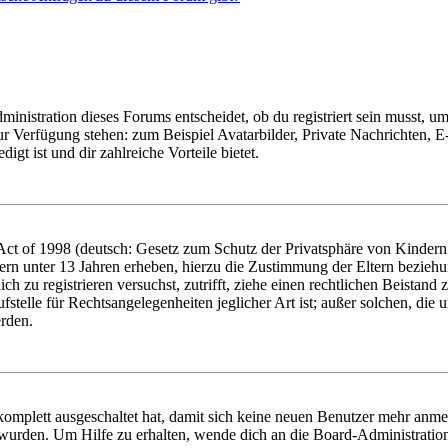
istration dieses Forums entscheidet, ob du registriert sein musst, um Be
zur Verfügung stehen: zum Beispiel Avatarbilder, Private Nachrichten, 
igt ist und dir zahlreiche Vorteile bietet.
t of 1998 (deutsch: Gesetz zum Schutz der Privatsphäre von Kindern i
ern unter 13 Jahren erheben, hierzu die Zustimmung der Eltern bezieh
dich zu registrieren versuchst, zutrifft, ziehe einen rechtlichen Beista
stelle für Rechtsangelegenheiten jeglicher Art ist; außer solchen, die
erden.
 komplett ausgeschaltet hat, damit sich keine neuen Benutzer mehr anm
 wurden. Um Hilfe zu erhalten, wende dich an die Board-Administratio