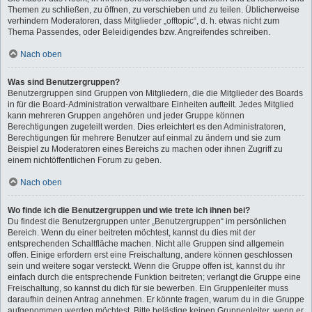
Themen zu schließen, zu öffnen, zu verschieben und zu teilen. Üblicherweise
verhindern Moderatoren, dass Mitglieder „offtopic“, d. h. etwas nicht zum
Thema Passendes, oder Beleidigendes bzw. Angreifendes schreiben.
Nach oben
Was sind Benutzergruppen?
Benutzergruppen sind Gruppen von Mitgliedern, die die Mitglieder des Boards
in für die Board-Administration verwaltbare Einheiten aufteilt. Jedes Mitglied
kann mehreren Gruppen angehören und jeder Gruppe können
Berechtigungen zugeteilt werden. Dies erleichtert es den Administratoren,
Berechtigungen für mehrere Benutzer auf einmal zu ändern und sie zum
Beispiel zu Moderatoren eines Bereichs zu machen oder ihnen Zugriff zu
einem nichtöffentlichen Forum zu geben.
Nach oben
Wo finde ich die Benutzergruppen und wie trete ich ihnen bei?
Du findest die Benutzergruppen unter „Benutzergruppen“ im persönlichen
Bereich. Wenn du einer beitreten möchtest, kannst du dies mit der
entsprechenden Schaltfläche machen. Nicht alle Gruppen sind allgemein
offen. Einige erfordern erst eine Freischaltung, andere können geschlossen
sein und weitere sogar versteckt. Wenn die Gruppe offen ist, kannst du ihr
einfach durch die entsprechende Funktion beitreten; verlangt die Gruppe eine
Freischaltung, so kannst du dich für sie bewerben. Ein Gruppenleiter muss
daraufhin deinen Antrag annehmen. Er könnte fragen, warum du in die Gruppe
aufgenommen werden möchtest. Bitte belästige keinen Gruppenleiter, wenn er