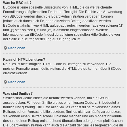
Was ist BBCode?
BBCode ist eine spezielle Umsetzung von HTML, die dir weitreichende
Formatierungsmöglichkeiten für deinen Text gibt. Die Rechte zur Verwendung
von BBCode werden durch die Board-Administration vergeben, können
jedoch auch durch dich für jeden einzelnen Beitrag deaktiviert werden.
BBCode ist ähnlich wie HTML aufgebaut, jedoch werden Tags von eckigen („[“
und „]“) statt spitzen („<“ und „>“) Klammern eingeschlossen. Weitere
Informationen zu BBCode findest du auf einer speziellen Hilfe-Seite, die von
der Seite zur Beitragserstellung aus zugänglich ist.
Nach oben
Kann ich HTML benutzen?
Nein, es ist nicht möglich, HTML-Code in Beiträgen zu verwenden. Die
meisten Formatierungsmöglichkeiten, die HTML bietet, können über BBCode
erreicht werden.
Nach oben
Was sind Smilies?
Smilies sind kleine Bilder, die benutzt werden können, um ein Gefühl
auszudrücken. Für jeden Smilie gibt es einen kurzen Code, z. B. bedeutet :)
fröhlich und :( traurig. Die Liste aller Smilies kannst du beim Verfassen eines
Beitrags sehen. Versuche bitte trotzdem, Smilies nicht zu häufig zu benutzen,
sie können einen Beitrag schnell unlesbar machen und ein Moderator könnte
deshalb deinen Beitrag entsprechend überarbeiten oder gar komplett löschen.
Die Board-Administration kann auch die Anzahl der Smilies begrenzen, die du