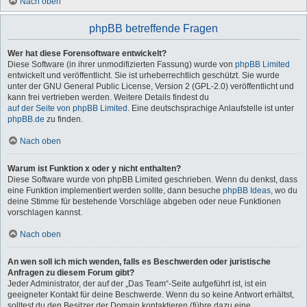
Nach oben
phpBB betreffende Fragen
Wer hat diese Forensoftware entwickelt?
Diese Software (in ihrer unmodifizierten Fassung) wurde von
phpBB Limited
entwickelt und veröffentlicht. Sie ist urheberrechtlich geschützt. Sie wurde
unter der GNU General Public License, Version 2 (GPL-2.0) veröffentlicht und
kann frei vertrieben werden. Weitere Details findest du
auf der Seite von phpBB Limited
. Eine deutschsprachige Anlaufstelle ist unter
phpBB.de
zu finden.
Nach oben
Warum ist Funktion x oder y nicht enthalten?
Diese Software wurde von phpBB Limited geschrieben. Wenn du denkst, dass
eine Funktion implementiert werden sollte, dann besuche
phpBB Ideas
, wo du
deine Stimme für bestehende Vorschläge abgeben oder neue Funktionen
vorschlagen kannst.
Nach oben
An wen soll ich mich wenden, falls es Beschwerden oder juristische
Anfragen zu diesem Forum gibt?
Jeder Administrator, der auf der „Das Team“-Seite aufgeführt ist, ist ein
geeigneter Kontakt für deine Beschwerde. Wenn du so keine Antwort erhältst,
solltest du den Besitzer der Domain kontaktieren (führe dazu eine