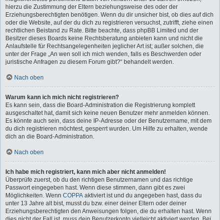
hierzu die Zustimmung der Eltern beziehungsweise des oder der
Erziehungsberechtigten benötigen. Wenn du dir unsicher bist, ob dies auf dich
oder die Website, auf der du dich zu registrieren versuchst, zutrifft, ziehe einen
rechtlichen Beistand zu Rate. Bitte beachte, dass phpBB Limited und der
Besitzer dieses Boards keine Rechtsberatung anbieten kann und nicht die
Anlaufstelle für Rechtsangelegenheiten jeglicher Art ist; außer solchen, die
unter der Frage „An wen soll ich mich wenden, falls es Beschwerden oder
juristische Anfragen zu diesem Forum gibt?“ behandelt werden.
Nach oben
Warum kann ich mich nicht registrieren?
Es kann sein, dass die Board-Administration die Registrierung komplett
ausgeschaltet hat, damit sich keine neuen Benutzer mehr anmelden können.
Es könnte auch sein, dass deine IP-Adresse oder der Benutzername, mit dem
du dich registrieren möchtest, gesperrt wurden. Um Hilfe zu erhalten, wende
dich an die Board-Administration.
Nach oben
Ich habe mich registriert, kann mich aber nicht anmelden!
Überprüfe zuerst, ob du den richtigen Benutzernamen und das richtige
Passwort eingegeben hast. Wenn diese stimmen, dann gibt es zwei
Möglichkeiten. Wenn
COPPA
aktiviert ist und du angegeben hast, dass du
unter 13 Jahre alt bist, musst du bzw. einer deiner Eltern oder deiner
Erziehungsberechtigten den Anweisungen folgen, die du erhalten hast. Wenn
dies nicht der Fall ist, muss dein Benutzerkonto vielleicht aktiviert werden. Bei