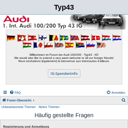
Typ43
Willkommen im Forum der Audi 100/200 - Typ43 - IG!
We would also like to extend a very warm welcome to all our foreign friends!
Nous souhaitons (également) la bienvenue aux internautes d'ailleurs.
IG-Spendeninfo
FAQ
Anmelden
S
Foren-Übersicht
Unbeantwortete Themen
Aktive Themen
u
Häufig gestellte Fragen
c
h
Registrierung und Anmeldung
e