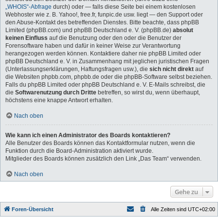
„WHOIS“-Abfrage
durch) oder — falls diese Seite bei einem kostenlosen
Webhoster wie z. B. Yahoo!, free.fr, funpic.de usw. liegt — den Support oder
den Abuse-Kontakt des betreffenden Dienstes. Bitte beachte, dass phpBB
Limited (phpBB.com) und phpBB Deutschland e. V. (phpBB.de)
absolut
keinen Einfluss
auf die Benutzung oder den oder die Benutzer der
Forensoftware haben und dafür in keiner Weise zur Verantwortung
herangezogen werden können. Kontaktiere daher nie phpBB Limited oder
phpBB Deutschland e. V. in Zusammenhang mit jeglichen juristischen Fragen
(Unterlassungserklärungen, Haftungsfragen usw.), die
sich nicht direkt
auf
die Websiten phpbb.com, phpbb.de oder die phpBB-Software selbst beziehen.
Falls du phpBB Limited oder phpBB Deutschland e. V. E-Mails schreibst, die
die
Softwarenutzung durch Dritte
betreffen, so wirst du, wenn überhaupt,
höchstens eine knappe Antwort erhalten.
Nach oben
Wie kann ich einen Administrator des Boards kontaktieren?
Alle Benutzer des Boards können das Kontaktformular nutzen, wenn die
Funktion durch die Board-Administration aktiviert wurde.
Mitglieder des Boards können zusätzlich den Link „Das Team“ verwenden.
Nach oben
Gehe zu
Foren-Übersicht
Alle Zeiten sind
UTC+02:00