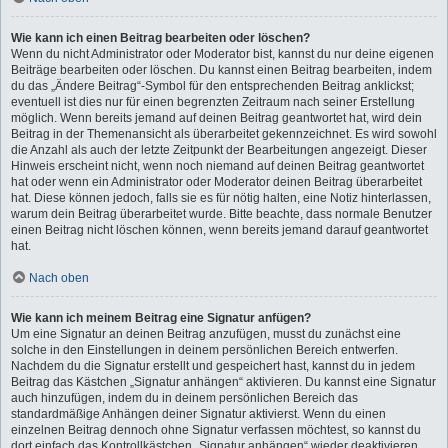
Wie kann ich einen Beitrag bearbeiten oder löschen?
Wenn du nicht Administrator oder Moderator bist, kannst du nur deine eigenen
Beiträge bearbeiten oder löschen. Du kannst einen Beitrag bearbeiten, indem
du das „Ändere Beitrag“-Symbol für den entsprechenden Beitrag anklickst;
eventuell ist dies nur für einen begrenzten Zeitraum nach seiner Erstellung
möglich. Wenn bereits jemand auf deinen Beitrag geantwortet hat, wird dein
Beitrag in der Themenansicht als überarbeitet gekennzeichnet. Es wird sowohl
die Anzahl als auch der letzte Zeitpunkt der Bearbeitungen angezeigt. Dieser
Hinweis erscheint nicht, wenn noch niemand auf deinen Beitrag geantwortet
hat oder wenn ein Administrator oder Moderator deinen Beitrag überarbeitet
hat. Diese können jedoch, falls sie es für nötig halten, eine Notiz hinterlassen,
warum dein Beitrag überarbeitet wurde. Bitte beachte, dass normale Benutzer
einen Beitrag nicht löschen können, wenn bereits jemand darauf geantwortet
hat.
Nach oben
Wie kann ich meinem Beitrag eine Signatur anfügen?
Um eine Signatur an deinen Beitrag anzufügen, musst du zunächst eine
solche in den Einstellungen in deinem persönlichen Bereich entwerfen.
Nachdem du die Signatur erstellt und gespeichert hast, kannst du in jedem
Beitrag das Kästchen „Signatur anhängen“ aktivieren. Du kannst eine Signatur
auch hinzufügen, indem du in deinem persönlichen Bereich das
standardmäßige Anhängen deiner Signatur aktivierst. Wenn du einen
einzelnen Beitrag dennoch ohne Signatur verfassen möchtest, so kannst du
dort einfach das Kontrollkästchen „Signatur anhängen“ wieder deaktivieren.