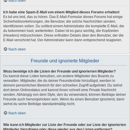
Nach oben
Ich habe eine Spam-E-Mail von einem Mitglied dieses Forums erhalten!
Es tut uns leid, das zu hören. Das E-Mail-Formular dieses Forums hat einige
Sicherheitsvorkehrungen, die Benutzer, die solche Nachrichten senden,
identifizieren sollen. Du solltest einem Administrator die komplette E-Mail, die
du bekommen hast, weiterleiten. Dabei ist es ganz wichtig, die Kopfzeilen
(Headers) mitzuschicken. Diese enthalten Details über den Benutzer, der die
E-Mail verschickt hat. Der Administrator kann dann entsprechend reagieren.
Nach oben
Freunde und ignorierte Mitglieder
Wozu benötige ich die Listen der Freunde und ignorierten Mitglieder?
Du kannst diese Listen benutzen, um andere Mitglieder des Boards zu
verwalten. Mitglieder, die du deiner Freundesliste hinzufügst, werden in
deinem persönlichen Bereich für den schnellen Zugriff aufgelistet. Du siehst
dort deren Onlinestatus und kannst ihnen schnell eine Private Nachricht
senden. Abhängig von dem Style, den du verwendest, können Beiträge deiner
Freunde auch hervorgehoben sein. Wenn du einen Benutzer ignorierst, dann
siehst du seine Beiträge standardmäßig nicht.
Nach oben
Wie kann ich Mitglieder zur Liste der Freunde oder zur Liste der ignorierten
Mitglieder hinzufügen oder diese wieder aus den Listen entfernen?