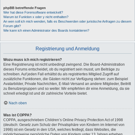
phpBB betreffende Fragen
Wer hat diese Forensoftware entwickelt?
Warum ist Funktion x oder y nicht enthalten?
An wen soll ich mich wenden, falls es Beschwerden oder juristische Anfragen zu diesem
Forum gibt?
Wie kann ich einen Administrator des Boards kontaktieren?
Registrierung und Anmeldung
Wozu muss ich mich registrieren?
Eine Registrierung ist nicht unbedingt zwingend. Die Board-Administration
dieses Forums entscheidet, ob du registriert sein musst, um Beiträge zu
schreiben. Auf jeden Fall erhältst du als registriertes Mitglied Zugriff auf
zusätzliche Funktionen, die Gästen nicht zur Verfügung stehen: zum Beispiel
Avatarbilder, Private Nachrichten, E-Mail-Versand an andere Mitglieder, Beitritt
zu Benutzergruppen und so weiter. Wir empfehlen dir eine Anmeldung, da sie
schnell erledigt ist und dir zahlreiche Vorteile bietet.
Nach oben
Was ist COPPA?
COPPA, ausgeschrieben Children’s Online Privacy Protection Act of 1998
(deutsch: Gesetz zum Schutz der Privatsphäre von Kindern im Internet von
1998) ist ein Gesetz in den USA, welches festlegt, dass Websites, die
möglicherweise persönliche Daten von Kindern unter 13 Jahren erheben,