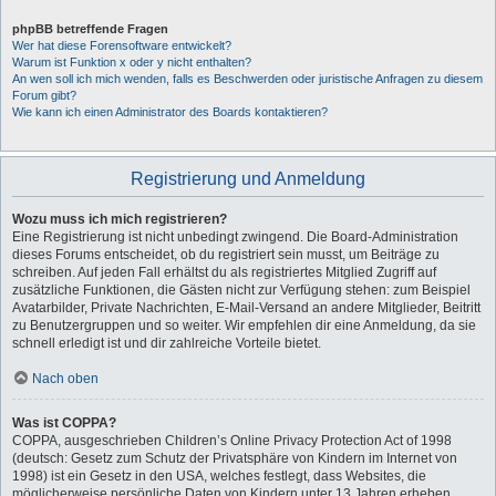
phpBB betreffende Fragen
Wer hat diese Forensoftware entwickelt?
Warum ist Funktion x oder y nicht enthalten?
An wen soll ich mich wenden, falls es Beschwerden oder juristische Anfragen zu diesem
Forum gibt?
Wie kann ich einen Administrator des Boards kontaktieren?
Registrierung und Anmeldung
Wozu muss ich mich registrieren?
Eine Registrierung ist nicht unbedingt zwingend. Die Board-Administration
dieses Forums entscheidet, ob du registriert sein musst, um Beiträge zu
schreiben. Auf jeden Fall erhältst du als registriertes Mitglied Zugriff auf
zusätzliche Funktionen, die Gästen nicht zur Verfügung stehen: zum Beispiel
Avatarbilder, Private Nachrichten, E-Mail-Versand an andere Mitglieder, Beitritt
zu Benutzergruppen und so weiter. Wir empfehlen dir eine Anmeldung, da sie
schnell erledigt ist und dir zahlreiche Vorteile bietet.
Nach oben
Was ist COPPA?
COPPA, ausgeschrieben Children’s Online Privacy Protection Act of 1998
(deutsch: Gesetz zum Schutz der Privatsphäre von Kindern im Internet von
1998) ist ein Gesetz in den USA, welches festlegt, dass Websites, die
möglicherweise persönliche Daten von Kindern unter 13 Jahren erheben,