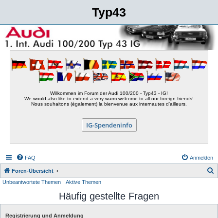
Typ43
Willkommen im Forum der Audi 100/200 - Typ43 - IG!
We would also like to extend a very warm welcome to all our foreign friends!
Nous souhaitons (également) la bienvenue aux internautes d'ailleurs.
IG-Spendeninfo
FAQ
Anmelden
S
Foren-Übersicht
Unbeantwortete Themen
Aktive Themen
u
Häufig gestellte Fragen
c
h
Registrierung und Anmeldung
e