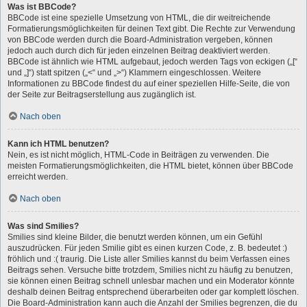
Was ist BBCode?
BBCode ist eine spezielle Umsetzung von HTML, die dir weitreichende
Formatierungsmöglichkeiten für deinen Text gibt. Die Rechte zur Verwendung
von BBCode werden durch die Board-Administration vergeben, können
jedoch auch durch dich für jeden einzelnen Beitrag deaktiviert werden.
BBCode ist ähnlich wie HTML aufgebaut, jedoch werden Tags von eckigen („[“
und „]“) statt spitzen („<“ und „>“) Klammern eingeschlossen. Weitere
Informationen zu BBCode findest du auf einer speziellen Hilfe-Seite, die von
der Seite zur Beitragserstellung aus zugänglich ist.
Nach oben
Kann ich HTML benutzen?
Nein, es ist nicht möglich, HTML-Code in Beiträgen zu verwenden. Die
meisten Formatierungsmöglichkeiten, die HTML bietet, können über BBCode
erreicht werden.
Nach oben
Was sind Smilies?
Smilies sind kleine Bilder, die benutzt werden können, um ein Gefühl
auszudrücken. Für jeden Smilie gibt es einen kurzen Code, z. B. bedeutet :)
fröhlich und :( traurig. Die Liste aller Smilies kannst du beim Verfassen eines
Beitrags sehen. Versuche bitte trotzdem, Smilies nicht zu häufig zu benutzen,
sie können einen Beitrag schnell unlesbar machen und ein Moderator könnte
deshalb deinen Beitrag entsprechend überarbeiten oder gar komplett löschen.
Die Board-Administration kann auch die Anzahl der Smilies begrenzen, die du