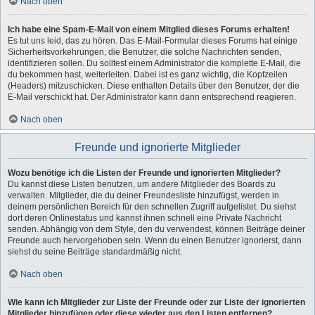
Nach oben
Ich habe eine Spam-E-Mail von einem Mitglied dieses Forums erhalten!
Es tut uns leid, das zu hören. Das E-Mail-Formular dieses Forums hat einige
Sicherheitsvorkehrungen, die Benutzer, die solche Nachrichten senden,
identifizieren sollen. Du solltest einem Administrator die komplette E-Mail, die
du bekommen hast, weiterleiten. Dabei ist es ganz wichtig, die Kopfzeilen
(Headers) mitzuschicken. Diese enthalten Details über den Benutzer, der die
E-Mail verschickt hat. Der Administrator kann dann entsprechend reagieren.
Nach oben
Freunde und ignorierte Mitglieder
Wozu benötige ich die Listen der Freunde und ignorierten Mitglieder?
Du kannst diese Listen benutzen, um andere Mitglieder des Boards zu
verwalten. Mitglieder, die du deiner Freundesliste hinzufügst, werden in
deinem persönlichen Bereich für den schnellen Zugriff aufgelistet. Du siehst
dort deren Onlinestatus und kannst ihnen schnell eine Private Nachricht
senden. Abhängig von dem Style, den du verwendest, können Beiträge deiner
Freunde auch hervorgehoben sein. Wenn du einen Benutzer ignorierst, dann
siehst du seine Beiträge standardmäßig nicht.
Nach oben
Wie kann ich Mitglieder zur Liste der Freunde oder zur Liste der ignorierten
Mitglieder hinzufügen oder diese wieder aus den Listen entfernen?