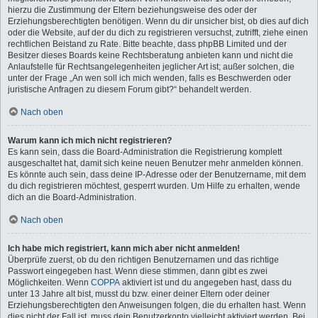
hierzu die Zustimmung der Eltern beziehungsweise des oder der
Erziehungsberechtigten benötigen. Wenn du dir unsicher bist, ob dies auf dich
oder die Website, auf der du dich zu registrieren versuchst, zutrifft, ziehe einen
rechtlichen Beistand zu Rate. Bitte beachte, dass phpBB Limited und der
Besitzer dieses Boards keine Rechtsberatung anbieten kann und nicht die
Anlaufstelle für Rechtsangelegenheiten jeglicher Art ist; außer solchen, die
unter der Frage „An wen soll ich mich wenden, falls es Beschwerden oder
juristische Anfragen zu diesem Forum gibt?“ behandelt werden.
Nach oben
Warum kann ich mich nicht registrieren?
Es kann sein, dass die Board-Administration die Registrierung komplett
ausgeschaltet hat, damit sich keine neuen Benutzer mehr anmelden können.
Es könnte auch sein, dass deine IP-Adresse oder der Benutzername, mit dem
du dich registrieren möchtest, gesperrt wurden. Um Hilfe zu erhalten, wende
dich an die Board-Administration.
Nach oben
Ich habe mich registriert, kann mich aber nicht anmelden!
Überprüfe zuerst, ob du den richtigen Benutzernamen und das richtige
Passwort eingegeben hast. Wenn diese stimmen, dann gibt es zwei
Möglichkeiten. Wenn
COPPA
aktiviert ist und du angegeben hast, dass du
unter 13 Jahre alt bist, musst du bzw. einer deiner Eltern oder deiner
Erziehungsberechtigten den Anweisungen folgen, die du erhalten hast. Wenn
dies nicht der Fall ist, muss dein Benutzerkonto vielleicht aktiviert werden. Bei