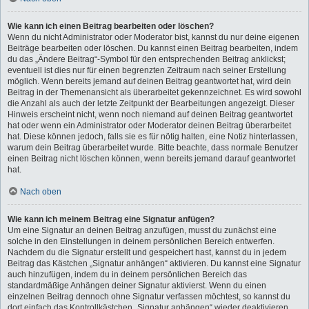
Wie kann ich einen Beitrag bearbeiten oder löschen?
Wenn du nicht Administrator oder Moderator bist, kannst du nur deine eigenen
Beiträge bearbeiten oder löschen. Du kannst einen Beitrag bearbeiten, indem
du das „Ändere Beitrag“-Symbol für den entsprechenden Beitrag anklickst;
eventuell ist dies nur für einen begrenzten Zeitraum nach seiner Erstellung
möglich. Wenn bereits jemand auf deinen Beitrag geantwortet hat, wird dein
Beitrag in der Themenansicht als überarbeitet gekennzeichnet. Es wird sowohl
die Anzahl als auch der letzte Zeitpunkt der Bearbeitungen angezeigt. Dieser
Hinweis erscheint nicht, wenn noch niemand auf deinen Beitrag geantwortet
hat oder wenn ein Administrator oder Moderator deinen Beitrag überarbeitet
hat. Diese können jedoch, falls sie es für nötig halten, eine Notiz hinterlassen,
warum dein Beitrag überarbeitet wurde. Bitte beachte, dass normale Benutzer
einen Beitrag nicht löschen können, wenn bereits jemand darauf geantwortet
hat.
Nach oben
Wie kann ich meinem Beitrag eine Signatur anfügen?
Um eine Signatur an deinen Beitrag anzufügen, musst du zunächst eine
solche in den Einstellungen in deinem persönlichen Bereich entwerfen.
Nachdem du die Signatur erstellt und gespeichert hast, kannst du in jedem
Beitrag das Kästchen „Signatur anhängen“ aktivieren. Du kannst eine Signatur
auch hinzufügen, indem du in deinem persönlichen Bereich das
standardmäßige Anhängen deiner Signatur aktivierst. Wenn du einen
einzelnen Beitrag dennoch ohne Signatur verfassen möchtest, so kannst du
dort einfach das Kontrollkästchen „Signatur anhängen“ wieder deaktivieren.