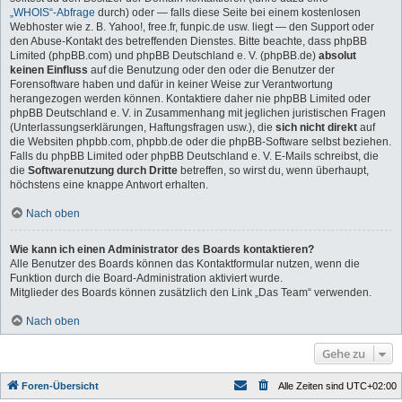
„WHOIS“-Abfrage
durch) oder — falls diese Seite bei einem kostenlosen
Webhoster wie z. B. Yahoo!, free.fr, funpic.de usw. liegt — den Support oder
den Abuse-Kontakt des betreffenden Dienstes. Bitte beachte, dass phpBB
Limited (phpBB.com) und phpBB Deutschland e. V. (phpBB.de)
absolut
keinen Einfluss
auf die Benutzung oder den oder die Benutzer der
Forensoftware haben und dafür in keiner Weise zur Verantwortung
herangezogen werden können. Kontaktiere daher nie phpBB Limited oder
phpBB Deutschland e. V. in Zusammenhang mit jeglichen juristischen Fragen
(Unterlassungserklärungen, Haftungsfragen usw.), die
sich nicht direkt
auf
die Websiten phpbb.com, phpbb.de oder die phpBB-Software selbst beziehen.
Falls du phpBB Limited oder phpBB Deutschland e. V. E-Mails schreibst, die
die
Softwarenutzung durch Dritte
betreffen, so wirst du, wenn überhaupt,
höchstens eine knappe Antwort erhalten.
Nach oben
Wie kann ich einen Administrator des Boards kontaktieren?
Alle Benutzer des Boards können das Kontaktformular nutzen, wenn die
Funktion durch die Board-Administration aktiviert wurde.
Mitglieder des Boards können zusätzlich den Link „Das Team“ verwenden.
Nach oben
Gehe zu
Foren-Übersicht
Alle Zeiten sind
UTC+02:00