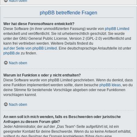
Nach oben
phpBB betreffende Fragen
Wer hat diese Forensoftware entwickelt?
Diese Software (in ihrer unmodifizierten Fassung) wurde von
phpBB Limited
entwickelt und veröffentlicht. Sie ist urheberrechtlich geschützt. Sie wurde
unter der GNU General Public License, Version 2 (GPL-2.0) veröffentlicht und
kann frei vertrieben werden. Weitere Details findest du
auf der Seite von phpBB Limited
. Eine deutschsprachige Anlaufstelle ist unter
phpBB.de
zu finden.
Nach oben
Warum ist Funktion x oder y nicht enthalten?
Diese Software wurde von phpBB Limited geschrieben. Wenn du denkst, dass
eine Funktion implementiert werden sollte, dann besuche
phpBB Ideas
, wo du
deine Stimme für bestehende Vorschläge abgeben oder neue Funktionen
vorschlagen kannst.
Nach oben
An wen soll ich mich wenden, falls es Beschwerden oder juristische
Anfragen zu diesem Forum gibt?
Jeder Administrator, der auf der „Das Team“-Seite aufgeführt ist, ist ein
geeigneter Kontakt für deine Beschwerde. Wenn du so keine Antwort erhältst,
solltest du den Besitzer der Domain kontaktieren (führe dazu eine