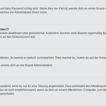
nd dein Passwort richtig sind. Wenn dies der Fall ist, wende dich an einen Board-A
welches ein Administrator lösen muss.
elden?!
ünden deaktiviert oder gelöscht hat. Außerdem löschen viele Boards regelmäßig Ben
v an den Diskussionen teil!
 mitteilen, du kannst es jedoch zurücksetzen. Dies machst du, indem du auf der Anm
o wende dich an die Board-Administration.
wählst, wirst du nur für eine Sitzung angemeldet. Dies verhindert den Missbrauc
ist nicht empfehlenswert, wenn du dich an einem öffentlichen Computer, zum Beisp
geschaltet.