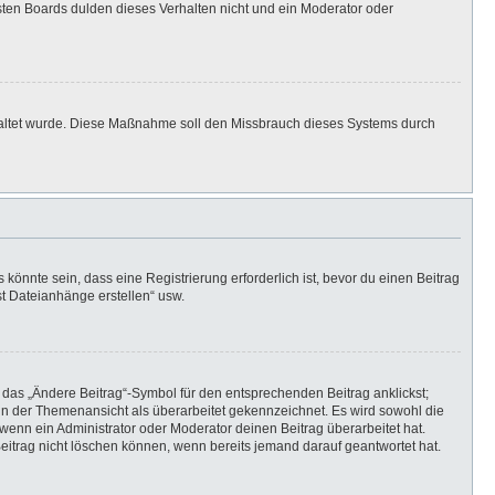
isten Boards dulden dieses Verhalten nicht und ein Moderator oder
eschaltet wurde. Diese Maßnahme soll den Missbrauch dieses Systems durch
önnte sein, dass eine Registrierung erforderlich ist, bevor du einen Beitrag
st Dateianhänge erstellen“ usw.
 das „Ändere Beitrag“-Symbol für den entsprechenden Beitrag anklickst;
g in der Themenansicht als überarbeitet gekennzeichnet. Es wird sowohl die
wenn ein Administrator oder Moderator deinen Beitrag überarbeitet hat.
 Beitrag nicht löschen können, wenn bereits jemand darauf geantwortet hat.