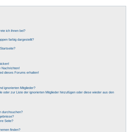
ete ich ihnen bei?
pen farbig dargestellt?
Startseite?
hicken!
 Nachrichten!
ied dieses Forums erhalten!
d ignorierten Mitglieder?
de oder zur Liste der ignorierten Mitglieder hinzufügen oder diese wieder aus den
en durchsuchen?
rgebnisse?
re Seite?
Themen finden?