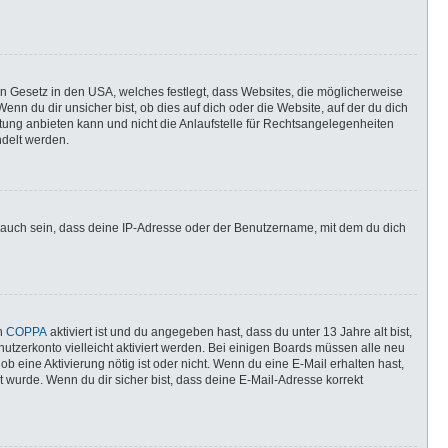
in Gesetz in den USA, welches festlegt, dass Websites, die möglicherweise
n du dir unsicher bist, ob dies auf dich oder die Website, auf der du dich
ratung anbieten kann und nicht die Anlaufstelle für Rechtsangelegenheiten
ndelt werden.
 auch sein, dass deine IP-Adresse oder der Benutzername, mit dem du dich
nn
COPPA
aktiviert ist und du angegeben hast, dass du unter 13 Jahre alt bist,
utzerkonto vielleicht aktiviert werden. Bei einigen Boards müssen alle neu
ob eine Aktivierung nötig ist oder nicht. Wenn du eine E-Mail erhalten hast,
 wurde. Wenn du dir sicher bist, dass deine E-Mail-Adresse korrekt