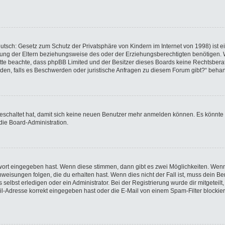
utsch: Gesetz zum Schutz der Privatsphäre von Kindern im Internet von 1998) ist e
ng der Eltern beziehungsweise des oder der Erziehungsberechtigten benötigen. Wen
e. Bitte beachte, dass phpBB Limited und der Besitzer dieses Boards keine Rechtsbe
wenden, falls es Beschwerden oder juristische Anfragen zu diesem Forum gibt?“ beha
sgeschaltet hat, damit sich keine neuen Benutzer mehr anmelden können. Es könnte
die Board-Administration.
swort eingegeben hast. Wenn diese stimmen, dann gibt es zwei Möglichkeiten. We
eisungen folgen, die du erhalten hast. Wenn dies nicht der Fall ist, muss dein Ben
elbst erledigen oder ein Administrator. Bei der Registrierung wurde dir mitgeteilt, 
-Adresse korrekt eingegeben hast oder die E-Mail von einem Spam-Filter blockiert