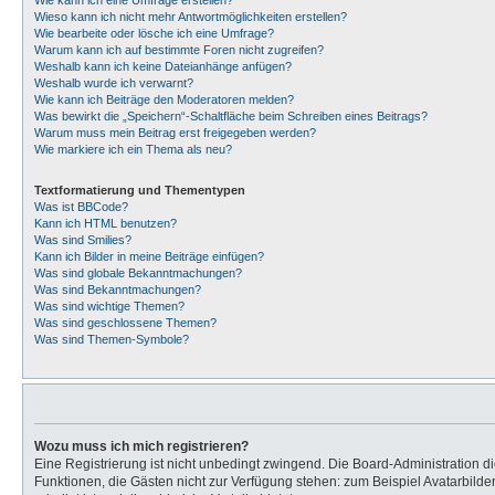
Wie kann ich eine Umfrage erstellen?
Wieso kann ich nicht mehr Antwortmöglichkeiten erstellen?
Wie bearbeite oder lösche ich eine Umfrage?
Warum kann ich auf bestimmte Foren nicht zugreifen?
Weshalb kann ich keine Dateianhänge anfügen?
Weshalb wurde ich verwarnt?
Wie kann ich Beiträge den Moderatoren melden?
Was bewirkt die „Speichern“-Schaltfläche beim Schreiben eines Beitrags?
Warum muss mein Beitrag erst freigegeben werden?
Wie markiere ich ein Thema als neu?
Textformatierung und Thementypen
Was ist BBCode?
Kann ich HTML benutzen?
Was sind Smilies?
Kann ich Bilder in meine Beiträge einfügen?
Was sind globale Bekanntmachungen?
Was sind Bekanntmachungen?
Was sind wichtige Themen?
Was sind geschlossene Themen?
Was sind Themen-Symbole?
Wozu muss ich mich registrieren?
Eine Registrierung ist nicht unbedingt zwingend. Die Board-Administration dies
Funktionen, die Gästen nicht zur Verfügung stehen: zum Beispiel Avatarbilder