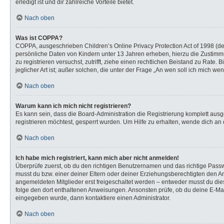
erledigt ist und dir zahlreiche Vorteile bietet.
Nach oben
Was ist COPPA?
COPPA, ausgeschrieben Children’s Online Privacy Protection Act of 1998 (de
persönliche Daten von Kindern unter 13 Jahren erheben, hierzu die Zustimmu
zu registrieren versuchst, zutrifft, ziehe einen rechtlichen Beistand zu Rat
jeglicher Art ist; außer solchen, die unter der Frage „An wen soll ich mich 
Nach oben
Warum kann ich mich nicht registrieren?
Es kann sein, dass die Board-Administration die Registrierung komplett au
registrieren möchtest, gesperrt wurden. Um Hilfe zu erhalten, wende dich an 
Nach oben
Ich habe mich registriert, kann mich aber nicht anmelden!
Überprüfe zuerst, ob du den richtigen Benutzernamen und das richtige Pas
musst du bzw. einer deiner Eltern oder deiner Erziehungsberechtigten den Anw
angemeldeten Mitglieder erst freigeschaltet werden – entweder musst du dies s
folge den dort enthaltenen Anweisungen. Ansonsten prüfe, ob du deine E-Mail
eingegeben wurde, dann kontaktiere einen Administrator.
Nach oben