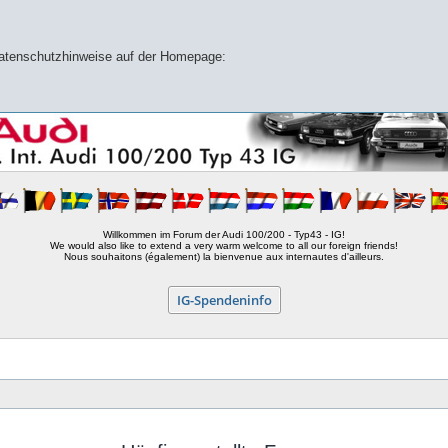
 Datenschutzhinweise auf der Homepage:
Willkommen im Forum der Audi 100/200 - Typ43 - IG!
We would also like to extend a very warm welcome to all our foreign friends!
Nous souhaitons (également) la bienvenue aux internautes d'ailleurs.
IG-Spendeninfo