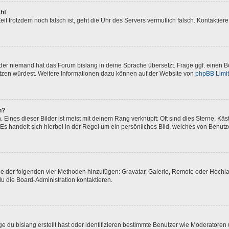
ch!
 Zeit trotzdem noch falsch ist, geht die Uhr des Servers vermutlich falsch. Kontakti
oder niemand hat das Forum bislang in deine Sprache übersetzt. Frage ggf. einen Bo
setzen würdest. Weitere Informationen dazu können auf der Website von
phpBB Limi
n?
Eines dieser Bilder ist meist mit deinem Rang verknüpft: Oft sind dies Sterne, Kä
Es handelt sich hierbei in der Regel um ein persönliches Bild, welches von Benutze
eine der folgenden vier Methoden hinzufügen: Gravatar, Galerie, Remote oder Hoch
u die Board-Administration kontaktieren.
e du bislang erstellt hast oder identifizieren bestimmte Benutzer wie Moderatore