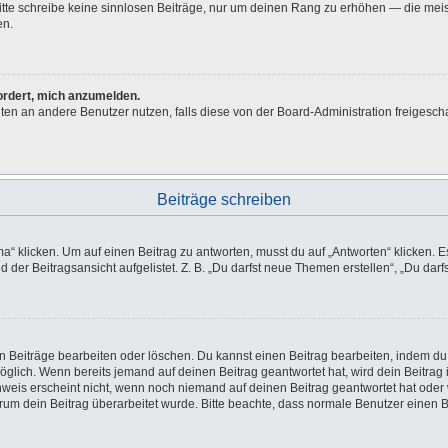
 Bitte schreibe keine sinnlosen Beiträge, nur um deinen Rang zu erhöhen — die me
en.
fordert, mich anzumelden.
ichten an andere Benutzer nutzen, falls diese von der Board-Administration freig
Beiträge schreiben
licken. Um auf einen Beitrag zu antworten, musst du auf „Antworten“ klicken. Es k
der Beitragsansicht aufgelistet. Z. B. „Du darfst neue Themen erstellen“, „Du darf
en Beiträge bearbeiten oder löschen. Du kannst einen Beitrag bearbeiten, indem du
möglich. Wenn bereits jemand auf deinen Beitrag geantwortet hat, wird dein Beitra
nweis erscheint nicht, wenn noch niemand auf deinen Beitrag geantwortet hat oder 
 warum dein Beitrag überarbeitet wurde. Bitte beachte, dass normale Benutzer einen