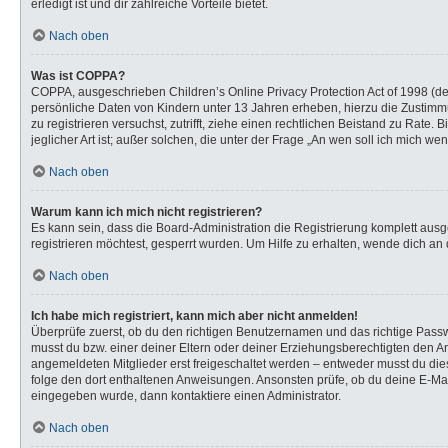
erledigt ist und dir zahlreiche Vorteile bietet.
Nach oben
Was ist COPPA?
COPPA, ausgeschrieben Children’s Online Privacy Protection Act of 1998 (de
persönliche Daten von Kindern unter 13 Jahren erheben, hierzu die Zustimmu
zu registrieren versuchst, zutrifft, ziehe einen rechtlichen Beistand zu Rat
jeglicher Art ist; außer solchen, die unter der Frage „An wen soll ich mich 
Nach oben
Warum kann ich mich nicht registrieren?
Es kann sein, dass die Board-Administration die Registrierung komplett au
registrieren möchtest, gesperrt wurden. Um Hilfe zu erhalten, wende dich an 
Nach oben
Ich habe mich registriert, kann mich aber nicht anmelden!
Überprüfe zuerst, ob du den richtigen Benutzernamen und das richtige Pas
musst du bzw. einer deiner Eltern oder deiner Erziehungsberechtigten den Anw
angemeldeten Mitglieder erst freigeschaltet werden – entweder musst du dies s
folge den dort enthaltenen Anweisungen. Ansonsten prüfe, ob du deine E-Mail
eingegeben wurde, dann kontaktiere einen Administrator.
Nach oben