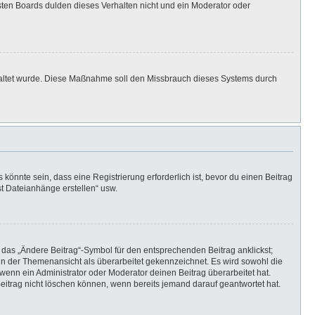
isten Boards dulden dieses Verhalten nicht und ein Moderator oder
eschaltet wurde. Diese Maßnahme soll den Missbrauch dieses Systems durch
önnte sein, dass eine Registrierung erforderlich ist, bevor du einen Beitrag
st Dateianhänge erstellen“ usw.
 das „Ändere Beitrag“-Symbol für den entsprechenden Beitrag anklickst;
g in der Themenansicht als überarbeitet gekennzeichnet. Es wird sowohl die
wenn ein Administrator oder Moderator deinen Beitrag überarbeitet hat.
 Beitrag nicht löschen können, wenn bereits jemand darauf geantwortet hat.