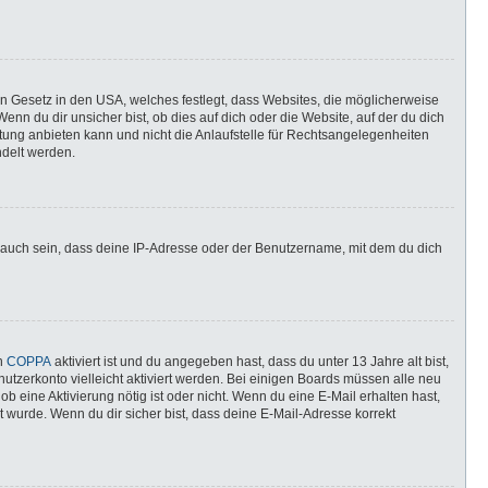
in Gesetz in den USA, welches festlegt, dass Websites, die möglicherweise
n du dir unsicher bist, ob dies auf dich oder die Website, auf der du dich
ratung anbieten kann und nicht die Anlaufstelle für Rechtsangelegenheiten
ndelt werden.
 auch sein, dass deine IP-Adresse oder der Benutzername, mit dem du dich
nn
COPPA
aktiviert ist und du angegeben hast, dass du unter 13 Jahre alt bist,
utzerkonto vielleicht aktiviert werden. Bei einigen Boards müssen alle neu
ob eine Aktivierung nötig ist oder nicht. Wenn du eine E-Mail erhalten hast,
 wurde. Wenn du dir sicher bist, dass deine E-Mail-Adresse korrekt