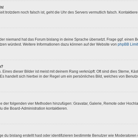
ch!
 Zeit trotzdem noch falsch ist, geht die Uhr des Servers vermutlich falsch. Kontakti
oder niemand hat das Forum bislang in deine Sprache übersetzt. Frage ggf. einen Bo
setzen würdest. Weitere Informationen dazu können auf der Website von
phpBB Limi
n?
Eines dieser Bilder ist meist mit deinem Rang verknüpft: Oft sind dies Sterne, Kä
Es handelt sich hierbei in der Regel um ein persönliches Bild, welches von Benutze
eine der folgenden vier Methoden hinzufügen: Gravatar, Galerie, Remote oder Hoch
u die Board-Administration kontaktieren.
e du bislang erstellt hast oder identifizieren bestimmte Benutzer wie Moderatore