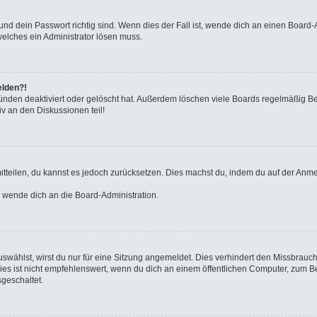
nd dein Passwort richtig sind. Wenn dies der Fall ist, wende dich an einen Board-A
welches ein Administrator lösen muss.
elden?!
ünden deaktiviert oder gelöscht hat. Außerdem löschen viele Boards regelmäßig Ben
v an den Diskussionen teil!
 mitteilen, du kannst es jedoch zurücksetzen. Dies machst du, indem du auf der Anm
o wende dich an die Board-Administration.
wählst, wirst du nur für eine Sitzung angemeldet. Dies verhindert den Missbrauc
ist nicht empfehlenswert, wenn du dich an einem öffentlichen Computer, zum Beisp
geschaltet.