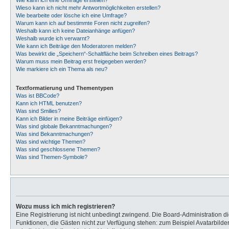
Wie kann ich eine Umfrage erstellen?
Wieso kann ich nicht mehr Antwortmöglichkeiten erstellen?
Wie bearbeite oder lösche ich eine Umfrage?
Warum kann ich auf bestimmte Foren nicht zugreifen?
Weshalb kann ich keine Dateianhänge anfügen?
Weshalb wurde ich verwarnt?
Wie kann ich Beiträge den Moderatoren melden?
Was bewirkt die „Speichern“-Schaltfläche beim Schreiben eines Beitrags?
Warum muss mein Beitrag erst freigegeben werden?
Wie markiere ich ein Thema als neu?
Textformatierung und Thementypen
Was ist BBCode?
Kann ich HTML benutzen?
Was sind Smilies?
Kann ich Bilder in meine Beiträge einfügen?
Was sind globale Bekanntmachungen?
Was sind Bekanntmachungen?
Was sind wichtige Themen?
Was sind geschlossene Themen?
Was sind Themen-Symbole?
Wozu muss ich mich registrieren?
Eine Registrierung ist nicht unbedingt zwingend. Die Board-Administration dies
Funktionen, die Gästen nicht zur Verfügung stehen: zum Beispiel Avatarbilder