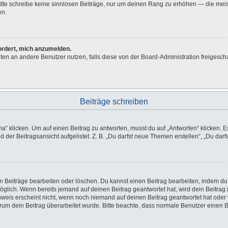
 Bitte schreibe keine sinnlosen Beiträge, nur um deinen Rang zu erhöhen — die me
en.
fordert, mich anzumelden.
ichten an andere Benutzer nutzen, falls diese von der Board-Administration freig
Beiträge schreiben
licken. Um auf einen Beitrag zu antworten, musst du auf „Antworten“ klicken. Es k
der Beitragsansicht aufgelistet. Z. B. „Du darfst neue Themen erstellen“, „Du darf
en Beiträge bearbeiten oder löschen. Du kannst einen Beitrag bearbeiten, indem du
möglich. Wenn bereits jemand auf deinen Beitrag geantwortet hat, wird dein Beitra
nweis erscheint nicht, wenn noch niemand auf deinen Beitrag geantwortet hat oder 
 warum dein Beitrag überarbeitet wurde. Bitte beachte, dass normale Benutzer einen