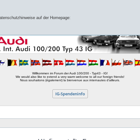
 Datenschutzhinweise auf der Homepage:
Willkommen im Forum der Audi 100/200 - Typ43 - IG!
We would also like to extend a very warm welcome to all our foreign friends!
Nous souhaitons (également) la bienvenue aux internautes d'ailleurs.
IG-Spendeninfo