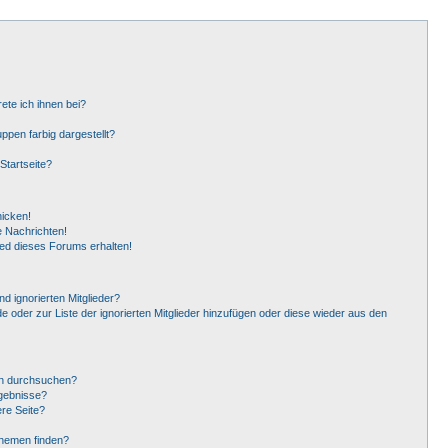
ete ich ihnen bei?
pen farbig dargestellt?
Startseite?
hicken!
 Nachrichten!
ied dieses Forums erhalten!
d ignorierten Mitglieder?
de oder zur Liste der ignorierten Mitglieder hinzufügen oder diese wieder aus den
en durchsuchen?
rgebnisse?
re Seite?
Themen finden?