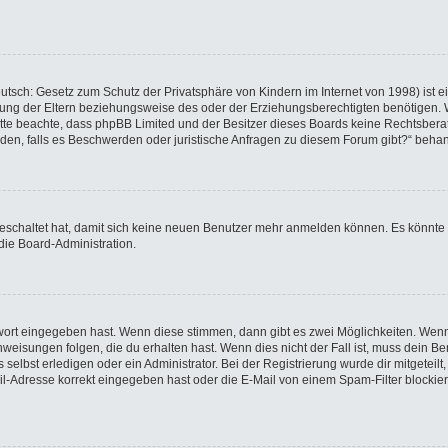
utsch: Gesetz zum Schutz der Privatsphäre von Kindern im Internet von 1998) ist e
ng der Eltern beziehungsweise des oder der Erziehungsberechtigten benötigen. Wen
e. Bitte beachte, dass phpBB Limited und der Besitzer dieses Boards keine Rechtsbe
wenden, falls es Beschwerden oder juristische Anfragen zu diesem Forum gibt?“ beha
sgeschaltet hat, damit sich keine neuen Benutzer mehr anmelden können. Es könnte
die Board-Administration.
swort eingegeben hast. Wenn diese stimmen, dann gibt es zwei Möglichkeiten. We
eisungen folgen, die du erhalten hast. Wenn dies nicht der Fall ist, muss dein Ben
elbst erledigen oder ein Administrator. Bei der Registrierung wurde dir mitgeteilt, 
-Adresse korrekt eingegeben hast oder die E-Mail von einem Spam-Filter blockiert