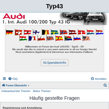
Typ43
Willkommen im Forum der Audi 100/200 - Typ43 - IG!
We would also like to extend a very warm welcome to all our foreign friends!
Nous souhaitons (également) la bienvenue aux internautes d'ailleurs.
IG-Spendeninfo
FAQ
Anmelden
S
Foren-Übersicht
Unbeantwortete Themen
Aktive Themen
u
Häufig gestellte Fragen
c
h
Registrierung und Anmeldung
e