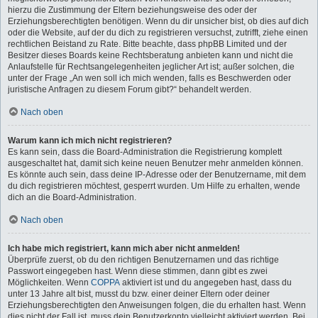
hierzu die Zustimmung der Eltern beziehungsweise des oder der
Erziehungsberechtigten benötigen. Wenn du dir unsicher bist, ob dies auf dich
oder die Website, auf der du dich zu registrieren versuchst, zutrifft, ziehe einen
rechtlichen Beistand zu Rate. Bitte beachte, dass phpBB Limited und der
Besitzer dieses Boards keine Rechtsberatung anbieten kann und nicht die
Anlaufstelle für Rechtsangelegenheiten jeglicher Art ist; außer solchen, die
unter der Frage „An wen soll ich mich wenden, falls es Beschwerden oder
juristische Anfragen zu diesem Forum gibt?“ behandelt werden.
Nach oben
Warum kann ich mich nicht registrieren?
Es kann sein, dass die Board-Administration die Registrierung komplett
ausgeschaltet hat, damit sich keine neuen Benutzer mehr anmelden können.
Es könnte auch sein, dass deine IP-Adresse oder der Benutzername, mit dem
du dich registrieren möchtest, gesperrt wurden. Um Hilfe zu erhalten, wende
dich an die Board-Administration.
Nach oben
Ich habe mich registriert, kann mich aber nicht anmelden!
Überprüfe zuerst, ob du den richtigen Benutzernamen und das richtige
Passwort eingegeben hast. Wenn diese stimmen, dann gibt es zwei
Möglichkeiten. Wenn
COPPA
aktiviert ist und du angegeben hast, dass du
unter 13 Jahre alt bist, musst du bzw. einer deiner Eltern oder deiner
Erziehungsberechtigten den Anweisungen folgen, die du erhalten hast. Wenn
dies nicht der Fall ist, muss dein Benutzerkonto vielleicht aktiviert werden. Bei