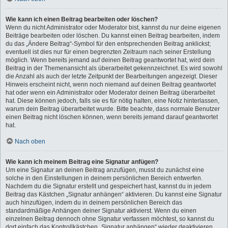
Wie kann ich einen Beitrag bearbeiten oder löschen?
Wenn du nicht Administrator oder Moderator bist, kannst du nur deine eigenen
Beiträge bearbeiten oder löschen. Du kannst einen Beitrag bearbeiten, indem
du das „Ändere Beitrag“-Symbol für den entsprechenden Beitrag anklickst;
eventuell ist dies nur für einen begrenzten Zeitraum nach seiner Erstellung
möglich. Wenn bereits jemand auf deinen Beitrag geantwortet hat, wird dein
Beitrag in der Themenansicht als überarbeitet gekennzeichnet. Es wird sowohl
die Anzahl als auch der letzte Zeitpunkt der Bearbeitungen angezeigt. Dieser
Hinweis erscheint nicht, wenn noch niemand auf deinen Beitrag geantwortet
hat oder wenn ein Administrator oder Moderator deinen Beitrag überarbeitet
hat. Diese können jedoch, falls sie es für nötig halten, eine Notiz hinterlassen,
warum dein Beitrag überarbeitet wurde. Bitte beachte, dass normale Benutzer
einen Beitrag nicht löschen können, wenn bereits jemand darauf geantwortet
hat.
Nach oben
Wie kann ich meinem Beitrag eine Signatur anfügen?
Um eine Signatur an deinen Beitrag anzufügen, musst du zunächst eine
solche in den Einstellungen in deinem persönlichen Bereich entwerfen.
Nachdem du die Signatur erstellt und gespeichert hast, kannst du in jedem
Beitrag das Kästchen „Signatur anhängen“ aktivieren. Du kannst eine Signatur
auch hinzufügen, indem du in deinem persönlichen Bereich das
standardmäßige Anhängen deiner Signatur aktivierst. Wenn du einen
einzelnen Beitrag dennoch ohne Signatur verfassen möchtest, so kannst du
dort einfach das Kontrollkästchen „Signatur anhängen“ wieder deaktivieren.