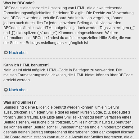
Was ist BBCode?
BBCode ist eine spezielle Umsetzung von HTML, die dir weitreichende
Formatierungsmöglichkeiten für deinen Text gibt. Die Rechte zur Verwendung
von BBCode werden durch die Board-Administration vergeben, können
jedoch auch durch dich für jeden einzelnen Beitrag deaktiviert werden.
BBCode ist ähnlich wie HTML aufgebaut, jedoch werden Tags von eckigen („[“
und „]“) statt spitzen („<“ und „>“) Klammern eingeschlossen. Weitere
Informationen zu BBCode findest du auf einer speziellen Hilfe-Seite, die von
der Seite zur Beitragserstellung aus zugänglich ist.
Nach oben
Kann ich HTML benutzen?
Nein, es ist nicht möglich, HTML-Code in Beiträgen zu verwenden. Die
meisten Formatierungsmöglichkeiten, die HTML bietet, können über BBCode
erreicht werden.
Nach oben
Was sind Smilies?
Smilies sind kleine Bilder, die benutzt werden können, um ein Gefühl
auszudrücken. Für jeden Smilie gibt es einen kurzen Code, z. B. bedeutet :)
fröhlich und :( traurig. Die Liste aller Smilies kannst du beim Verfassen eines
Beitrags sehen. Versuche bitte trotzdem, Smilies nicht zu häufig zu benutzen,
sie können einen Beitrag schnell unlesbar machen und ein Moderator könnte
deshalb deinen Beitrag entsprechend überarbeiten oder gar komplett löschen.
Die Board-Administration kann auch die Anzahl der Smilies begrenzen, die du