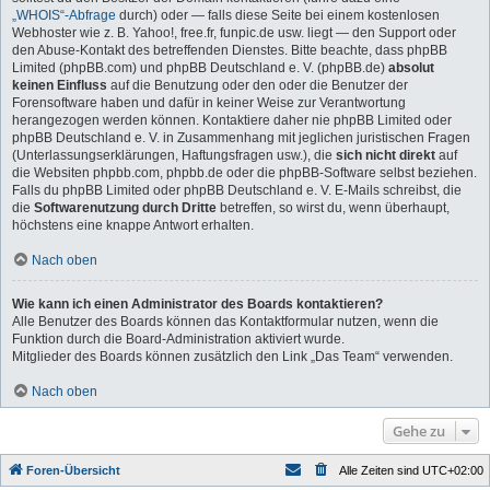
„WHOIS“-Abfrage
durch) oder — falls diese Seite bei einem kostenlosen
Webhoster wie z. B. Yahoo!, free.fr, funpic.de usw. liegt — den Support oder
den Abuse-Kontakt des betreffenden Dienstes. Bitte beachte, dass phpBB
Limited (phpBB.com) und phpBB Deutschland e. V. (phpBB.de)
absolut
keinen Einfluss
auf die Benutzung oder den oder die Benutzer der
Forensoftware haben und dafür in keiner Weise zur Verantwortung
herangezogen werden können. Kontaktiere daher nie phpBB Limited oder
phpBB Deutschland e. V. in Zusammenhang mit jeglichen juristischen Fragen
(Unterlassungserklärungen, Haftungsfragen usw.), die
sich nicht direkt
auf
die Websiten phpbb.com, phpbb.de oder die phpBB-Software selbst beziehen.
Falls du phpBB Limited oder phpBB Deutschland e. V. E-Mails schreibst, die
die
Softwarenutzung durch Dritte
betreffen, so wirst du, wenn überhaupt,
höchstens eine knappe Antwort erhalten.
Nach oben
Wie kann ich einen Administrator des Boards kontaktieren?
Alle Benutzer des Boards können das Kontaktformular nutzen, wenn die
Funktion durch die Board-Administration aktiviert wurde.
Mitglieder des Boards können zusätzlich den Link „Das Team“ verwenden.
Nach oben
Gehe zu
Foren-Übersicht
Alle Zeiten sind
UTC+02:00