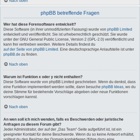
Nach oben
phpBB betreffende Fragen
Wer hat diese Forensoftware entwickelt?
Diese Software (in ihrer unmodifizierten Fassung) wurde von
phpBB Limited
entwickelt und veröffentlicht. Sie ist urheberrechtlich geschützt. Sie wurde
unter der GNU General Public License, Version 2 (GPL-2.0) veröffentlicht und
kann frei vertrieben werden. Weitere Details findest du
auf der Seite von phpBB Limited
. Eine deutschsprachige Anlaufstelle ist unter
phpBB.de
zu finden.
Nach oben
Warum ist Funktion x oder y nicht enthalten?
Diese Software wurde von phpBB Limited geschrieben. Wenn du denkst, dass
eine Funktion implementiert werden sollte, dann besuche
phpBB Ideas
, wo du
deine Stimme für bestehende Vorschläge abgeben oder neue Funktionen
vorschlagen kannst.
Nach oben
An wen soll ich mich wenden, falls es Beschwerden oder juristische
Anfragen zu diesem Forum gibt?
Jeder Administrator, der auf der „Das Team“-Seite aufgeführt ist, ist ein
geeigneter Kontakt für deine Beschwerde. Wenn du so keine Antwort erhältst,
solltest du den Besitzer der Domain kontaktieren (führe dazu eine