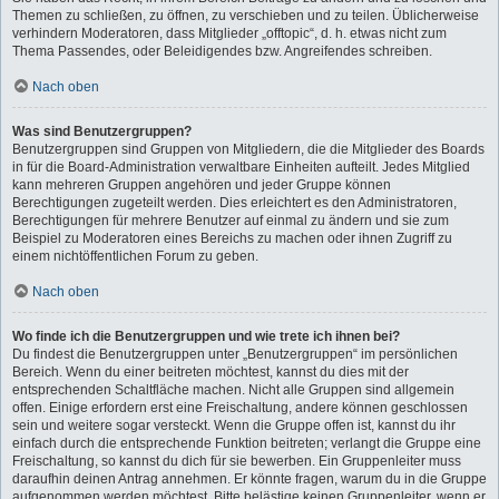
Themen zu schließen, zu öffnen, zu verschieben und zu teilen. Üblicherweise
verhindern Moderatoren, dass Mitglieder „offtopic“, d. h. etwas nicht zum
Thema Passendes, oder Beleidigendes bzw. Angreifendes schreiben.
Nach oben
Was sind Benutzergruppen?
Benutzergruppen sind Gruppen von Mitgliedern, die die Mitglieder des Boards
in für die Board-Administration verwaltbare Einheiten aufteilt. Jedes Mitglied
kann mehreren Gruppen angehören und jeder Gruppe können
Berechtigungen zugeteilt werden. Dies erleichtert es den Administratoren,
Berechtigungen für mehrere Benutzer auf einmal zu ändern und sie zum
Beispiel zu Moderatoren eines Bereichs zu machen oder ihnen Zugriff zu
einem nichtöffentlichen Forum zu geben.
Nach oben
Wo finde ich die Benutzergruppen und wie trete ich ihnen bei?
Du findest die Benutzergruppen unter „Benutzergruppen“ im persönlichen
Bereich. Wenn du einer beitreten möchtest, kannst du dies mit der
entsprechenden Schaltfläche machen. Nicht alle Gruppen sind allgemein
offen. Einige erfordern erst eine Freischaltung, andere können geschlossen
sein und weitere sogar versteckt. Wenn die Gruppe offen ist, kannst du ihr
einfach durch die entsprechende Funktion beitreten; verlangt die Gruppe eine
Freischaltung, so kannst du dich für sie bewerben. Ein Gruppenleiter muss
daraufhin deinen Antrag annehmen. Er könnte fragen, warum du in die Gruppe
aufgenommen werden möchtest. Bitte belästige keinen Gruppenleiter, wenn er