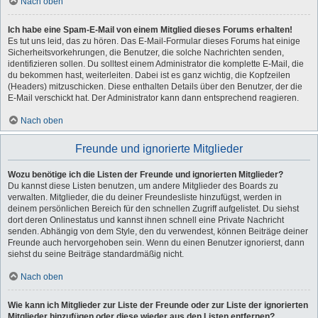
Nach oben
Ich habe eine Spam-E-Mail von einem Mitglied dieses Forums erhalten!
Es tut uns leid, das zu hören. Das E-Mail-Formular dieses Forums hat einige
Sicherheitsvorkehrungen, die Benutzer, die solche Nachrichten senden,
identifizieren sollen. Du solltest einem Administrator die komplette E-Mail, die
du bekommen hast, weiterleiten. Dabei ist es ganz wichtig, die Kopfzeilen
(Headers) mitzuschicken. Diese enthalten Details über den Benutzer, der die
E-Mail verschickt hat. Der Administrator kann dann entsprechend reagieren.
Nach oben
Freunde und ignorierte Mitglieder
Wozu benötige ich die Listen der Freunde und ignorierten Mitglieder?
Du kannst diese Listen benutzen, um andere Mitglieder des Boards zu
verwalten. Mitglieder, die du deiner Freundesliste hinzufügst, werden in
deinem persönlichen Bereich für den schnellen Zugriff aufgelistet. Du siehst
dort deren Onlinestatus und kannst ihnen schnell eine Private Nachricht
senden. Abhängig von dem Style, den du verwendest, können Beiträge deiner
Freunde auch hervorgehoben sein. Wenn du einen Benutzer ignorierst, dann
siehst du seine Beiträge standardmäßig nicht.
Nach oben
Wie kann ich Mitglieder zur Liste der Freunde oder zur Liste der ignorierten
Mitglieder hinzufügen oder diese wieder aus den Listen entfernen?