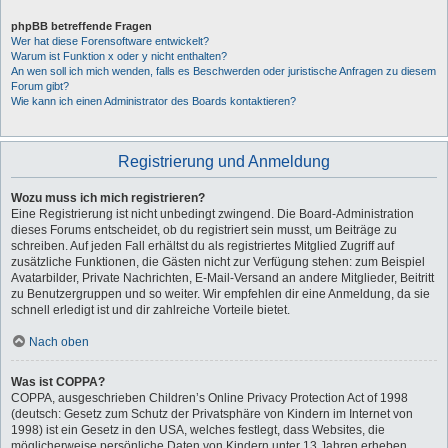
phpBB betreffende Fragen
Wer hat diese Forensoftware entwickelt?
Warum ist Funktion x oder y nicht enthalten?
An wen soll ich mich wenden, falls es Beschwerden oder juristische Anfragen zu diesem
Forum gibt?
Wie kann ich einen Administrator des Boards kontaktieren?
Registrierung und Anmeldung
Wozu muss ich mich registrieren?
Eine Registrierung ist nicht unbedingt zwingend. Die Board-Administration
dieses Forums entscheidet, ob du registriert sein musst, um Beiträge zu
schreiben. Auf jeden Fall erhältst du als registriertes Mitglied Zugriff auf
zusätzliche Funktionen, die Gästen nicht zur Verfügung stehen: zum Beispiel
Avatarbilder, Private Nachrichten, E-Mail-Versand an andere Mitglieder, Beitritt
zu Benutzergruppen und so weiter. Wir empfehlen dir eine Anmeldung, da sie
schnell erledigt ist und dir zahlreiche Vorteile bietet.
Nach oben
Was ist COPPA?
COPPA, ausgeschrieben Children’s Online Privacy Protection Act of 1998
(deutsch: Gesetz zum Schutz der Privatsphäre von Kindern im Internet von
1998) ist ein Gesetz in den USA, welches festlegt, dass Websites, die
möglicherweise persönliche Daten von Kindern unter 13 Jahren erheben,