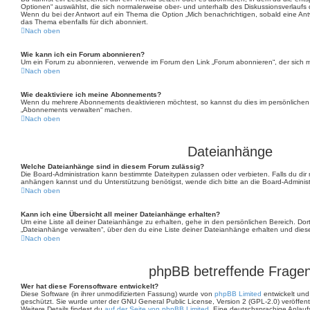
Optionen“ auswählst, die sich normalerweise ober- und unterhalb des Diskussionsverlauf
Wenn du bei der Antwort auf ein Thema die Option „Mich benachrichtigen, sobald eine Antw
das Thema ebenfalls für dich abonniert.
Nach oben
Wie kann ich ein Forum abonnieren?
Um ein Forum zu abonnieren, verwende im Forum den Link „Forum abonnieren“, der sich m
Nach oben
Wie deaktiviere ich meine Abonnements?
Wenn du mehrere Abonnements deaktivieren möchtest, so kannst du dies im persönlichen B
„Abonnements verwalten“ machen.
Nach oben
Dateianhänge
Welche Dateianhänge sind in diesem Forum zulässig?
Die Board-Administration kann bestimmte Dateitypen zulassen oder verbieten. Falls du dir n
anhängen kannst und du Unterstützung benötigst, wende dich bitte an die Board-Administ
Nach oben
Kann ich eine Übersicht all meiner Dateianhänge erhalten?
Um eine Liste all deiner Dateianhänge zu erhalten, gehe in den persönlichen Bereich. Dort
„Dateianhänge verwalten“, über den du eine Liste deiner Dateianhänge erhalten und dies
Nach oben
phpBB betreffende Frage
Wer hat diese Forensoftware entwickelt?
Diese Software (in ihrer unmodifizierten Fassung) wurde von
phpBB Limited
entwickelt und 
geschützt. Sie wurde unter der GNU General Public License, Version 2 (GPL-2.0) veröffentl
Weitere Details findest du
auf der Seite von phpBB Limited
. Eine deutschsprachige Anlaufs