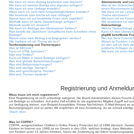
Wie kann ich einen Beitrag bearbeiten oder löschen?
Abonnements und Les
Wie kann ich meinem Beitrag eine Signatur anfügen?
Was ist der Unterschie
Wie kann ich eine Umfrage erstellen?
einem Abonnements für
Wieso kann ich nicht mehr Antwortmöglichkeiten erstellen?
Wie kann ich ein Lesez
Wie bearbeite oder lösche ich eine Umfrage?
Thema abonnieren?
Warum kann ich auf bestimmte Foren nicht zugreifen?
Wie kann ich ein Foru
Weshalb kann ich keine Dateianhänge anfügen?
Wie deaktiviere ich m
Weshalb wurde ich verwarnt?
Dateianhänge
Wie kann ich Beiträge den Moderatoren melden?
Welche Dateianhänge s
Was bewirkt die „Speichern“-Schaltfläche beim Schreiben eines
Kann ich eine Übersich
Beitrags?
phpBB betreffende Fr
Warum muss mein Beitrag erst freigegeben werden?
Wer hat diese Forensof
Wie markiere ich ein Thema als neu?
Warum ist Funktion x od
Textformatierung und Thementypen
An wen soll ich mich w
Was ist BBCode?
juristische Anfragen zu
Kann ich HTML benutzen?
Wie kann ich einen Adm
Was sind Smilies?
Kann ich Bilder in meine Beiträge einfügen?
Was sind globale Bekanntmachungen?
Was sind Bekanntmachungen?
Was sind wichtige Themen?
Was sind geschlossene Themen?
Was sind Themen-Symbole?
Registrierung und Anmeldu
Wozu muss ich mich registrieren?
Eine Registrierung ist nicht unbedingt zwingend. Die Board-Administration dieses Forums en
um Beiträge zu schreiben. Auf jeden Fall erhältst du als registriertes Mitglied Zugriff auf z
zur Verfügung stehen: zum Beispiel Avatarbilder, Private Nachrichten, E-Mail-Versand an and
Benutzergruppen und so weiter. Wir empfehlen dir eine Anmeldung, da sie schnell erledigt is
Nach oben
Was ist COPPA?
COPPA, ausgeschrieben Children’s Online Privacy Protection Act of 1998 (deutsch: Geset
Kindern im Internet von 1998) ist ein Gesetz in den USA, welches festlegt, dass Websites
von Kindern unter 13 Jahren erheben, hierzu die Zustimmung der Eltern beziehungsweise