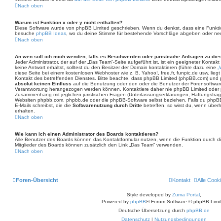
Nach oben
Warum ist Funktion x oder y nicht enthalten?
Diese Software wurde von phpBB Limited geschrieben. Wenn du denkst, dass eine Funktio
besuche
phpBB Ideas
, wo du deine Stimme für bestehende Vorschläge abgeben oder ne
Nach oben
An wen soll ich mich wenden, falls es Beschwerden oder juristische Anfragen zu di
Jeder Administrator, der auf der „Das Team“-Seite aufgeführt ist, ist ein geeigneter Kont
keine Antwort erhältst, solltest du den Besitzer der Domain kontaktieren (führe dazu eine
„
diese Seite bei einem kostenlosen Webhoster wie z. B. Yahoo!, free.fr, funpic.de usw. li
Kontakt des betreffenden Dienstes. Bitte beachte, dass phpBB Limited (phpBB.com) und
absolut keinen Einfluss
auf die Benutzung oder den oder die Benutzer der Forensoftware
Verantwortung herangezogen werden können. Kontaktiere daher nie phpBB Limited oder 
Zusammenhang mit jeglichen juristischen Fragen (Unterlassungserklärungen, Haftungsfrag
Websiten phpbb.com, phpbb.de oder die phpBB-Software selbst beziehen. Falls du phpBB
E-Mails schreibst, die die
Softwarenutzung durch Dritte
betreffen, so wirst du, wenn über
erhalten.
Nach oben
Wie kann ich einen Administrator des Boards kontaktieren?
Alle Benutzer des Boards können das Kontaktformular nutzen, wenn die Funktion durch die
Mitglieder des Boards können zusätzlich den Link „Das Team“ verwenden.
Nach oben
Foren-Übersicht
Kontakt
Alle Cook
Style developed by
Zuma Portal
,
Powered by
phpBB
® Forum Software © phpBB Limi
Deutsche Übersetzung durch
phpBB.de
Datenschutz
|
Nutzungsbedingungen