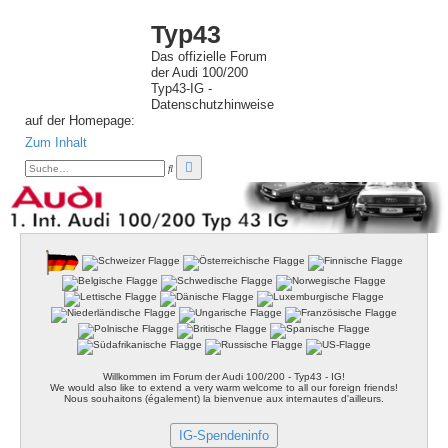
Typ43
Das offizielle Forum
der Audi 100/200
Typ43-IG -
Datenschutzhinweise
auf der Homepage:
Zum Inhalt
E
S
r
u
c
w
h
e
e
i
t
e
r
t
e
S
u
c
h
e
Willkommen im Forum der Audi 100/200 - Typ43 - IG!
We would also like to extend a very warm welcome to all our foreign friends!
Nous souhaitons (également) la bienvenue aux internautes d'ailleurs.
IG-Spendeninfo