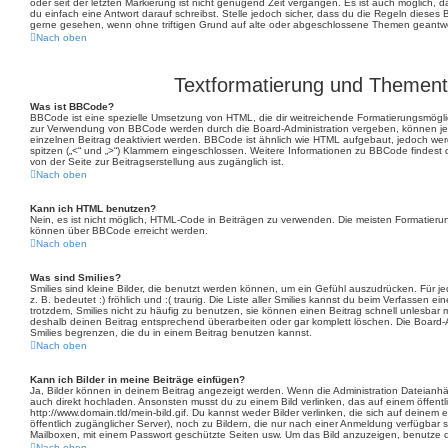
oder seit der letzten Markierung ist nicht genügend Zeit vergangen. Es ist auch möglich
du einfach eine Antwort darauf schreibst. Stelle jedoch sicher, dass du die Regeln dieses 
gerne gesehen, wenn ohne triftigen Grund auf alte oder abgeschlossene Themen geantwor
Nach oben
Textformatierung und Themen
Was ist BBCode?
BBCode ist eine spezielle Umsetzung von HTML, die dir weitreichende Formatierungsmöglic
zur Verwendung von BBCode werden durch die Board-Administration vergeben, können jed
einzelnen Beitrag deaktiviert werden. BBCode ist ähnlich wie HTML aufgebaut, jedoch werde
spitzen („<“ und „>“) Klammern eingeschlossen. Weitere Informationen zu BBCode findest du
von der Seite zur Beitragserstellung aus zugänglich ist.
Nach oben
Kann ich HTML benutzen?
Nein, es ist nicht möglich, HTML-Code in Beiträgen zu verwenden. Die meisten Formatieru
können über BBCode erreicht werden.
Nach oben
Was sind Smilies?
Smilies sind kleine Bilder, die benutzt werden können, um ein Gefühl auszudrücken. Für j
z. B. bedeutet :) fröhlich und :( traurig. Die Liste aller Smilies kannst du beim Verfassen e
trotzdem, Smilies nicht zu häufig zu benutzen, sie können einen Beitrag schnell unlesba
deshalb deinen Beitrag entsprechend überarbeiten oder gar komplett löschen. Die Board-
Smilies begrenzen, die du in einem Beitrag benutzen kannst.
Nach oben
Kann ich Bilder in meine Beiträge einfügen?
Ja, Bilder können in deinem Beitrag angezeigt werden. Wenn die Administration Dateianhä
auch direkt hochladen. Ansonsten musst du zu einem Bild verlinken, das auf einem öffentli
http://www.domain.tld/mein-bild.gif. Du kannst weder Bilder verlinken, die sich auf deinem
öffentlich zugänglicher Server), noch zu Bildern, die nur nach einer Anmeldung verfügbar s
Mailboxen, mit einem Passwort geschützte Seiten usw. Um das Bild anzuzeigen, benutze 
Nach oben