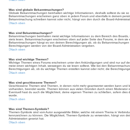
Was sind globale Bekanntmachungen?
Globale Bekanntmachungen beinhalten wichtige Informationen, deshalb solltest du sie so 
Bekanntmachungen erscheinen ganz oben in jedem Forum und ebenfalls in deinem persön
Bekanntmachung schreiben kannst oder nicht, hängt von den durch die Board-Administra
Nach oben
Was sind Bekanntmachungen?
Bekanntmachungen beinhalten meist wichtige Informationen zu dem Bereich des Boards, in
stets lesen. Bekanntmachungen erscheinen oben auf jeder Seite des Forums, in dem sie er
Bekanntmachungen hängt es von deinen Berechtigungen ab, ob du Bekanntmachungen ers
Berechtigungen werden von der Board-Administration vergeben.
Nach oben
Was sind wichtige Themen?
Wichtige Themen eines Forums erscheinen unter den Ankündigungen und sind nur auf der
meist einen wichtigen Inhalt, weswegen du sie lesen solltest. Wie bei den Bekanntmachu
Berechtigungen ab, ob du wichtige Themen erstellen kannst oder nicht; die Berechtigungen 
Nach oben
Was sind geschlossene Themen?
Geschlossene Themen sind Themen, in denen nicht mehr geantwortet werden kann und be
vorhanden, beendet wurde. Themen können aus vielen Gründen durch einen Moderator ode
Eventuell hast du auch die Möglichkeit, deine eigenen Themen zu schließen, sofern dies d
wurde.
Nach oben
Was sind Themen-Symbole?
Themen-Symbole sind vom Autor ausgewählte Bilder, welche mit einem Thema in Verbind
kennzeichnen zu können. Die Möglichkeit, Themen-Symbole zu verwenden, hängt von dei
Administration gesetzt hat.
Nach oben