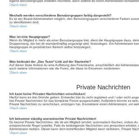
eigene Benutzergruppe erstellen möchtest, dann solltest du einen Administrator kontaktier
Nach oben
Weshalb werden verschiedene Benutzergruppen farbig dargestellt?
Es ist der Board-Administration möglich, den Benutzergruppen verschiedene Farben zuzutei
zu identifizieren sind.
Nach oben
Was ist eine Hauptgruppe?
Wenn du Mitglied in mehr als einer Benutzergruppe bist, dient die Hauptgruppe dazu, de
Gruppenrang, der bei dir standardmäßig angezeigt wird, festzulegen. Ein Administrator ka
Hauptgruppe im persönlichen Bereich selbst festzulegen.
Nach oben
Was bedeutet der „Das Team“-Link auf der Startseite?
Auf dieser Seite findest du eine Auflistung des Forenteams, einschließlich der Administrato
auch weitere Informationen wie die Foren, die diese im Einzelnen moderieren.
Nach oben
Private Nachrichten
Ich kann keine Privaten Nachrichten verschicken!
Hierfür kann es drei Gründe geben: Entweder bist du nicht registriert und / oder nicht ang
hat Private Nachrichten für das komplette Forum ausgeschaltet. Außerdem könnte es sein, 
Private Nachrichten zu verschicken, entzogen hat. Kontaktiere einen Administrator, um wei
Nach oben
Ich bekomme ständig unerwünschte Private Nachrichten!
Du kannst Private Nachrichten, die dir ein Mitglied sendet, automatisch löschen, indem du
entsprechende Regel erstellst. Falls du belästigende Nachrichten von jemandem erhältst,
Administrator melden. Dieser kann dem betreffenden Mitglied dann verbieten, Private Nac
Nach oben