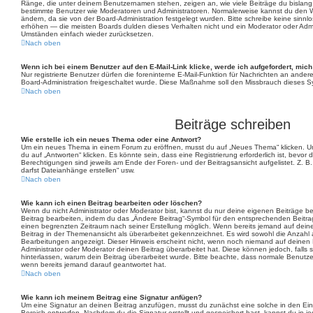
Ränge, die unter deinem Benutzernamen stehen, zeigen an, wie viele Beiträge du bislang er
bestimmte Benutzer wie Moderatoren und Administratoren. Normalerweise kannst du den Wo
ändern, da sie von der Board-Administration festgelegt wurden. Bitte schreibe keine sinn
erhöhen — die meisten Boards dulden dieses Verhalten nicht und ein Moderator oder Admi
Umständen einfach wieder zurücksetzen.
Nach oben
Wenn ich bei einem Benutzer auf den E-Mail-Link klicke, werde ich aufgefordert, mic
Nur registrierte Benutzer dürfen die foreninterne E-Mail-Funktion für Nachrichten an ander
Board-Administration freigeschaltet wurde. Diese Maßnahme soll den Missbrauch dieses S
Nach oben
Beiträge schreiben
Wie erstelle ich ein neues Thema oder eine Antwort?
Um ein neues Thema in einem Forum zu eröffnen, musst du auf „Neues Thema“ klicken. Um
du auf „Antworten“ klicken. Es könnte sein, dass eine Registrierung erforderlich ist, bevor
Berechtigungen sind jeweils am Ende der Foren- und der Beitragsansicht aufgelistet. Z. B.
darfst Dateianhänge erstellen“ usw.
Nach oben
Wie kann ich einen Beitrag bearbeiten oder löschen?
Wenn du nicht Administrator oder Moderator bist, kannst du nur deine eigenen Beiträge b
Beitrag bearbeiten, indem du das „Ändere Beitrag“-Symbol für den entsprechenden Beitrag an
einen begrenzten Zeitraum nach seiner Erstellung möglich. Wenn bereits jemand auf deine
Beitrag in der Themenansicht als überarbeitet gekennzeichnet. Es wird sowohl die Anzahl a
Bearbeitungen angezeigt. Dieser Hinweis erscheint nicht, wenn noch niemand auf deinen 
Administrator oder Moderator deinen Beitrag überarbeitet hat. Diese können jedoch, falls si
hinterlassen, warum dein Beitrag überarbeitet wurde. Bitte beachte, dass normale Benutze
wenn bereits jemand darauf geantwortet hat.
Nach oben
Wie kann ich meinem Beitrag eine Signatur anfügen?
Um eine Signatur an deinen Beitrag anzufügen, musst du zunächst eine solche in den Ein
Bereich entwerfen. Nachdem du die Signatur erstellt und gespeichert hast, kannst du in j