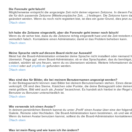
Die Forenuhr geht falsch!
Möglicherweise entspricht die angezeigte Zeit nicht deiner eigenen Zeitzone. In diesem Fall
die für dich passende Zeitzone (Mitteleuropäische Zeit, ...) festlegen. Die Zeitzone kann d
geändert werden. Wenn du noch nicht registriert bist, ist dies ein guter Grund, dies jetzt zu
Nach oben
Ich habe die Zeitzone eingestellt, aber die Forenuhr geht immer noch falsch!
Wenn du dir sicher bist, dass du die Zeitzone richtig eingestellt hast und die Zeit trotzdem 
vermutlich falsch. Kontaktiere einen Administrator, damit er das Problem beheben kann.
Nach oben
Meine Sprache steht auf diesem Board nicht zur Auswahl!
Meist hat die Board-Administration entweder deine Sprache nicht installiert oder niemand
übersetzt. Frage ggf. einen Board-Administrator, ob er das Sprachpaket, das du benötigst, 
existiert, würden wir uns freuen, wenn du es übersetzen würdest. Weitere Informationen
Limited
oder auf
phpBB.de
gefunden werden.
Nach oben
Was sind das für Bilder, die bei meinem Benutzernamen angezeigt werden?
In der Beitragsansicht können zwei Bilder bei deinem Benutzernamen stehen. Eines dieser 
verknüpft: Oft sind dies Sterne, Kästchen oder Punkte, die deine Beitragszahl oder dein
meist größere, Bild wird auch als „Avatar“ bezeichnet. Es handelt sich hierbei in der Regel
Benutzer zu Benutzer unterschiedlich ist.
Nach oben
Wie verwende ich einen Avatar?
In deinem persönlichen Bereich kannst du unter „Profil“ einen Avatar über eine der folge
Galerie, Remote oder Hochladen. Die Board-Administration kann bestimmen, ob und wie 
Wenn du keinen Avatar benutzen kannst, solltest du die Board-Administration kontaktieren
Nach oben
Was ist mein Rang und wie kann ich ihn ändern?