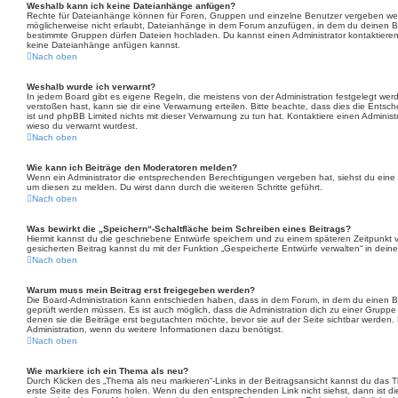
Weshalb kann ich keine Dateianhänge anfügen?
Rechte für Dateianhänge können für Foren, Gruppen und einzelne Benutzer vergeben wer
möglicherweise nicht erlaubt, Dateianhänge in dem Forum anzufügen, in dem du deinen Be
bestimmte Gruppen dürfen Dateien hochladen. Du kannst einen Administrator kontaktieren, fa
keine Dateianhänge anfügen kannst.
Nach oben
Weshalb wurde ich verwarnt?
In jedem Board gibt es eigene Regeln, die meistens von der Administration festgelegt w
verstoßen hast, kann sie dir eine Verwarnung erteilen. Bitte beachte, dass dies die Entsc
ist und phpBB Limited nichts mit dieser Verwarnung zu tun hat. Kontaktiere einen Administrat
wieso du verwarnt wurdest.
Nach oben
Wie kann ich Beiträge den Moderatoren melden?
Wenn ein Administrator die entsprechenden Berechtigungen vergeben hat, siehst du eine 
um diesen zu melden. Du wirst dann durch die weiteren Schritte geführt.
Nach oben
Was bewirkt die „Speichern“-Schaltfläche beim Schreiben eines Beitrags?
Hiermit kannst du die geschriebene Entwürfe speichern und zu einem späteren Zeitpunkt
gesicherten Beitrag kannst du mit der Funktion „Gespeicherte Entwürfe verwalten“ in dein
Nach oben
Warum muss mein Beitrag erst freigegeben werden?
Die Board-Administration kann entschieden haben, dass in dem Forum, in dem du einen Beit
geprüft werden müssen. Es ist auch möglich, dass die Administration dich zu einer Gruppe
denen sie die Beiträge erst begutachten möchte, bevor sie auf der Seite sichtbar werden. B
Administration, wenn du weitere Informationen dazu benötigst.
Nach oben
Wie markiere ich ein Thema als neu?
Durch Klicken des „Thema als neu markieren“-Links in der Beitragsansicht kannst du das
erste Seite des Forums holen. Wenn du den entsprechenden Link nicht siehst, dann ist die