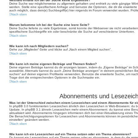
Weshalb erhalte ich bei der Suche keine Ergebnisse?
Deine Suche war möglicherweise zu allgemein gehalten und enthielt zu viele gängige Wörte
werden. Stelle eine spezifischere Anfrage und benutze die Optionen, die dir die erweiterte
auch möglich, dass dein(e) Suchbegriff(e) hier nirgends im Forum verwendet wurden. Prüfe
Nach oben
Warum bekomme ich bei der Suche eine leere Seite?
Deine Suche lieferte zu viele Ergebnisse, somit konnte der Webserver sie nicht verarbeite
spezifischere Suchbegriffe ein oder beschränke die Suche auf verschiedene Unterforen.
Nach oben
Wie kann ich nach Mitgliedern suchen?
Gehe zur „Mitglieder“-Seite und klicke auf „Nach einem Mitglied suchen“.
Nach oben
Wie kann ich meine eigenen Beiträge und Themen finden?
Deine eigenen Beiträge kannst du dir anzeigen lassen, indem du „Eigene Beiträge“ im Schn
auswählst. Alternativ kannst du auch „Deine Beiträge anzeigen“ in deinem persönlichen B
suchen“ auf deiner eigenen Profilseite verwenden. Benutze die erweiterte Suche, um nach
Trage dort die entsprechenden Optionen in die Suchmaske ein.
Nach oben
Abonnements und Lesezeic
Was ist der Unterschied zwischen einem Lesezeichen und einem Abonnements für e
In phpBB 3.0 funktionierten Lesezeichen ähnlich den Lesezeichen in Web-Browsern: du b
Update. In phpBB 3.1 ähneln Lesezeichen mehr einem Abonnement: du kannst eine Bena
aktualisiert wird. Abonnements hingegen informieren dich bei einer Aktualisierung eines 
Die Benachrichtigungsoptionen für Lesezeichen und Abonnements können im persönlichen
einstellen“ geändert werden.
Nach oben
Wie kann ich ein Lesezeichen auf ein Thema setzen oder ein Thema abonnieren?
Du kannst ein Lesezeichen auf ein Thema setzen oder es abonnieren, in dem du die ent