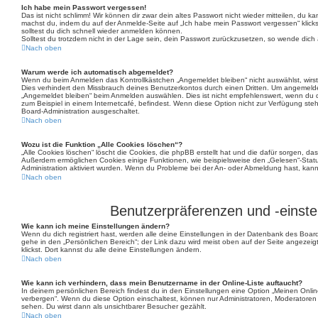
Ich habe mein Passwort vergessen!
Das ist nicht schlimm! Wir können dir zwar dein altes Passwort nicht wieder mitteilen, du k
machst du, indem du auf der Anmelde-Seite auf „Ich habe mein Passwort vergessen“ klick
solltest du dich schnell wieder anmelden können.
Solltest du trotzdem nicht in der Lage sein, dein Passwort zurückzusetzen, so wende dich 
Nach oben
Warum werde ich automatisch abgemeldet?
Wenn du beim Anmelden das Kontrollkästchen „Angemeldet bleiben“ nicht auswählst, wirst
Dies verhindert den Missbrauch deines Benutzerkontos durch einen Dritten. Um angemeld
„Angemeldet bleiben“ beim Anmelden auswählen. Dies ist nicht empfehlenswert, wenn du d
zum Beispiel in einem Internetcafé, befindest. Wenn diese Option nicht zur Verfügung steh
Board-Administration ausgeschaltet.
Nach oben
Wozu ist die Funktion „Alle Cookies löschen“?
„Alle Cookies löschen“ löscht die Cookies, die phpBB erstellt hat und die dafür sorgen, d
Außerdem ermöglichen Cookies einige Funktionen, wie beispielsweise den „Gelesen“-Statu
Administration aktiviert wurden. Wenn du Probleme bei der An- oder Abmeldung hast, kann
Nach oben
Benutzerpräferenzen und -einste
Wie kann ich meine Einstellungen ändern?
Wenn du dich registriert hast, werden alle deine Einstellungen in der Datenbank des Boar
gehe in den „Persönlichen Bereich“; der Link dazu wird meist oben auf der Seite angeze
klickst. Dort kannst du alle deine Einstellungen ändern.
Nach oben
Wie kann ich verhindern, dass mein Benutzername in der Online-Liste auftaucht?
In deinem persönlichen Bereich findest du in den Einstellungen eine Option „Meinen Onli
verbergen“. Wenn du diese Option einschaltest, können nur Administratoren, Moderatoren
sehen. Du wirst dann als unsichtbarer Besucher gezählt.
Nach oben