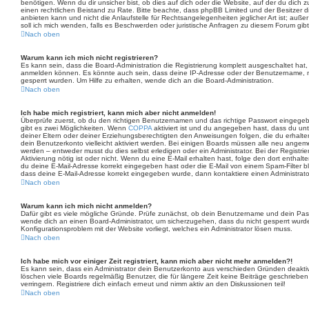
benötigen. Wenn du dir unsicher bist, ob dies auf dich oder die Website, auf der du dich zu r
einen rechtlichen Beistand zu Rate. Bitte beachte, dass phpBB Limited und der Besitzer
anbieten kann und nicht die Anlaufstelle für Rechtsangelegenheiten jeglicher Art ist; auße
soll ich mich wenden, falls es Beschwerden oder juristische Anfragen zu diesem Forum gib
Nach oben
Warum kann ich mich nicht registrieren?
Es kann sein, dass die Board-Administration die Registrierung komplett ausgeschaltet hat
anmelden können. Es könnte auch sein, dass deine IP-Adresse oder der Benutzername, mi
gesperrt wurden. Um Hilfe zu erhalten, wende dich an die Board-Administration.
Nach oben
Ich habe mich registriert, kann mich aber nicht anmelden!
Überprüfe zuerst, ob du den richtigen Benutzernamen und das richtige Passwort eingeg
gibt es zwei Möglichkeiten. Wenn
COPPA
aktiviert ist und du angegeben hast, dass du unte
deiner Eltern oder deiner Erziehungsberechtigten den Anweisungen folgen, die du erhalten 
dein Benutzerkonto vielleicht aktiviert werden. Bei einigen Boards müssen alle neu angemel
werden – entweder musst du dies selbst erledigen oder ein Administrator. Bei der Registrier
Aktivierung nötig ist oder nicht. Wenn du eine E-Mail erhalten hast, folge den dort entha
du deine E-Mail-Adresse korrekt eingegeben hast oder die E-Mail von einem Spam-Filter blo
dass deine E-Mail-Adresse korrekt eingegeben wurde, dann kontaktiere einen Administrato
Nach oben
Warum kann ich mich nicht anmelden?
Dafür gibt es viele mögliche Gründe. Prüfe zunächst, ob dein Benutzername und dein Passwo
wende dich an einen Board-Administrator, um sicherzugehen, dass du nicht gesperrt wurdes
Konfigurationsproblem mit der Website vorliegt, welches ein Administrator lösen muss.
Nach oben
Ich habe mich vor einiger Zeit registriert, kann mich aber nicht mehr anmelden?!
Es kann sein, dass ein Administrator dein Benutzerkonto aus verschieden Gründen deaktiv
löschen viele Boards regelmäßig Benutzer, die für längere Zeit keine Beiträge geschrie
verringern. Registriere dich einfach erneut und nimm aktiv an den Diskussionen teil!
Nach oben