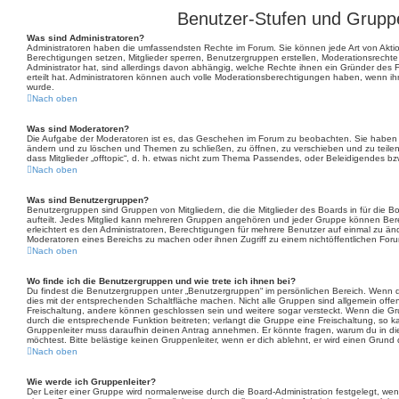
Benutzer-Stufen und Grupp
Was sind Administratoren?
Administratoren haben die umfassendsten Rechte im Forum. Sie können jede Art von Aktio
Berechtigungen setzen, Mitglieder sperren, Benutzergruppen erstellen, Moderationsrechte
Administrator hat, sind allerdings davon abhängig, welche Rechte ihnen ein Gründer des F
erteilt hat. Administratoren können auch volle Moderationsberechtigungen haben, wenn ih
wurde.
Nach oben
Was sind Moderatoren?
Die Aufgabe der Moderatoren ist es, das Geschehen im Forum zu beobachten. Sie haben d
ändern und zu löschen und Themen zu schließen, zu öffnen, zu verschieben und zu teilen
dass Mitglieder „offtopic“, d. h. etwas nicht zum Thema Passendes, oder Beleidigendes bz
Nach oben
Was sind Benutzergruppen?
Benutzergruppen sind Gruppen von Mitgliedern, die die Mitglieder des Boards in für die Bo
aufteilt. Jedes Mitglied kann mehreren Gruppen angehören und jeder Gruppe können Bere
erleichtert es den Administratoren, Berechtigungen für mehrere Benutzer auf einmal zu än
Moderatoren eines Bereichs zu machen oder ihnen Zugriff zu einem nichtöffentlichen For
Nach oben
Wo finde ich die Benutzergruppen und wie trete ich ihnen bei?
Du findest die Benutzergruppen unter „Benutzergruppen“ im persönlichen Bereich. Wenn d
dies mit der entsprechenden Schaltfläche machen. Nicht alle Gruppen sind allgemein offen.
Freischaltung, andere können geschlossen sein und weitere sogar versteckt. Wenn die Grup
durch die entsprechende Funktion beitreten; verlangt die Gruppe eine Freischaltung, so k
Gruppenleiter muss daraufhin deinen Antrag annehmen. Er könnte fragen, warum du in
möchtest. Bitte belästige keinen Gruppenleiter, wenn er dich ablehnt, er wird einen Grund
Nach oben
Wie werde ich Gruppenleiter?
Der Leiter einer Gruppe wird normalerweise durch die Board-Administration festgelegt, wen