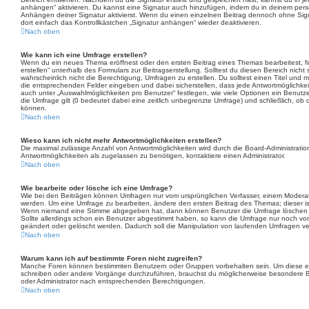
anhängen“ aktivieren. Du kannst eine Signatur auch hinzufügen, indem du in deinem per
Anhängen deiner Signatur aktivierst. Wenn du einen einzelnen Beitrag dennoch ohne Sig
dort einfach das Kontrollkästchen „Signatur anhängen“ wieder deaktivieren.
Nach oben
Wie kann ich eine Umfrage erstellen?
Wenn du ein neues Thema eröffnest oder den ersten Beitrag eines Themas bearbeitest, fi
erstellen“ unterhalb des Formulars zur Beitragserstellung. Solltest du diesen Bereich nich
wahrscheinlich nicht die Berechtigung, Umfragen zu erstellen. Du solltest einen Titel und 
die entsprechenden Felder eingeben und dabei sicherstellen, dass jede Antwortmöglichkeit
auch unter „Auswahlmöglichkeiten pro Benutzer“ festlegen, wie viele Optionen ein Benutze
die Umfrage gilt (0 bedeutet dabei eine zeitlich unbegrenzte Umfrage) und schließlich, ob
können.
Nach oben
Wieso kann ich nicht mehr Antwortmöglichkeiten erstellen?
Die maximal zulässige Anzahl von Antwortmöglichkeiten wird durch die Board-Administratio
Antwortmöglichkeiten als zugelassen zu benötigen, kontaktiere einen Administrator.
Nach oben
Wie bearbeite oder lösche ich eine Umfrage?
Wie bei den Beiträgen können Umfragen nur vom ursprünglichen Verfasser, einem Moderato
werden. Um eine Umfrage zu bearbeiten, ändere den ersten Beitrag des Themas; dieser is
Wenn niemand eine Stimme abgegeben hat, dann können Benutzer die Umfrage löschen o
Sollte allerdings schon ein Benutzer abgestimmt haben, so kann die Umfrage nur noch vo
geändert oder gelöscht werden. Dadurch soll die Manipulation von laufenden Umfragen ve
Nach oben
Warum kann ich auf bestimmte Foren nicht zugreifen?
Manche Foren können bestimmten Benutzern oder Gruppen vorbehalten sein. Um diese ei
schreiben oder andere Vorgänge durchzuführen, brauchst du möglicherweise besondere 
oder Administrator nach entsprechenden Berechtigungen.
Nach oben