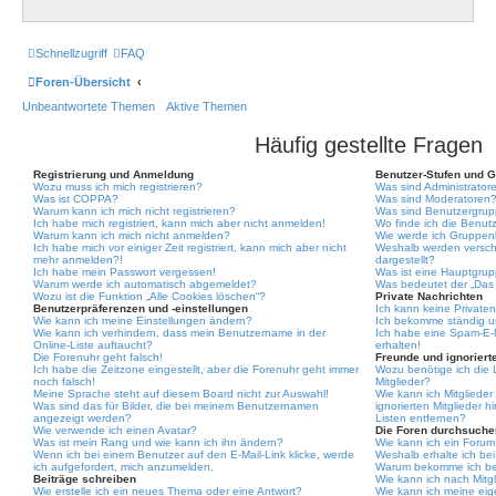
Schnellzugriff
FAQ
Foren-Übersicht
Unbeantwortete Themen
Aktive Themen
Häufig gestellte Fragen
Registrierung und Anmeldung
Benutzer-Stufen und 
Wozu muss ich mich registrieren?
Was sind Administrator
Was ist COPPA?
Was sind Moderatoren
Warum kann ich mich nicht registrieren?
Was sind Benutzergru
Ich habe mich registriert, kann mich aber nicht anmelden!
Wo finde ich die Benutz
Warum kann ich mich nicht anmelden?
Wie werde ich Gruppenl
Ich habe mich vor einiger Zeit registriert, kann mich aber nicht
Weshalb werden versch
mehr anmelden?!
dargestellt?
Ich habe mein Passwort vergessen!
Was ist eine Hauptgru
Warum werde ich automatisch abgemeldet?
Was bedeutet der „Das 
Wozu ist die Funktion „Alle Cookies löschen“?
Private Nachrichten
Benutzerpräferenzen und -einstellungen
Ich kann keine Privaten
Wie kann ich meine Einstellungen ändern?
Ich bekomme ständig un
Wie kann ich verhindern, dass mein Benutzername in der
Ich habe eine Spam-E-M
Online-Liste auftaucht?
erhalten!
Die Forenuhr geht falsch!
Freunde und ignorierte
Ich habe die Zeitzone eingestellt, aber die Forenuhr geht immer
Wozu benötige ich die 
noch falsch!
Mitglieder?
Meine Sprache steht auf diesem Board nicht zur Auswahl!
Wie kann ich Mitglieder
Was sind das für Bilder, die bei meinem Benutzernamen
ignorierten Mitglieder 
angezeigt werden?
Listen entfernen?
Wie verwende ich einen Avatar?
Die Foren durchsuche
Was ist mein Rang und wie kann ich ihn ändern?
Wie kann ich ein Foru
Wenn ich bei einem Benutzer auf den E-Mail-Link klicke, werde
Weshalb erhalte ich be
ich aufgefordert, mich anzumelden.
Warum bekomme ich bei
Beiträge schreiben
Wie kann ich nach Mitg
Wie erstelle ich ein neues Thema oder eine Antwort?
Wie kann ich meine ei