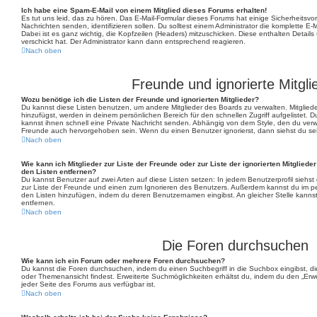
Ich habe eine Spam-E-Mail von einem Mitglied dieses Forums erhalten!
Es tut uns leid, das zu hören. Das E-Mail-Formular dieses Forums hat einige Sicherheitsvo
Nachrichten senden, identifizieren sollen. Du solltest einem Administrator die komplette E-
Dabei ist es ganz wichtig, die Kopfzeilen (Headers) mitzuschicken. Diese enthalten Details
verschickt hat. Der Administrator kann dann entsprechend reagieren.
Nach oben
Freunde und ignorierte Mitgli
Wozu benötige ich die Listen der Freunde und ignorierten Mitglieder?
Du kannst diese Listen benutzen, um andere Mitglieder des Boards zu verwalten. Mitglieder
hinzufügst, werden in deinem persönlichen Bereich für den schnellen Zugriff aufgelistet. D
kannst ihnen schnell eine Private Nachricht senden. Abhängig von dem Style, den du ver
Freunde auch hervorgehoben sein. Wenn du einen Benutzer ignorierst, dann siehst du sei
Nach oben
Wie kann ich Mitglieder zur Liste der Freunde oder zur Liste der ignorierten Mitglied
den Listen entfernen?
Du kannst Benutzer auf zwei Arten auf diese Listen setzen: In jedem Benutzerprofil siehs
zur Liste der Freunde und einen zum Ignorieren des Benutzers. Außerdem kannst du im pe
den Listen hinzufügen, indem du deren Benutzernamen eingibst. An gleicher Stelle kannst
entfernen.
Nach oben
Die Foren durchsuchen
Wie kann ich ein Forum oder mehrere Foren durchsuchen?
Du kannst die Foren durchsuchen, indem du einen Suchbegriff in die Suchbox eingibst, die
oder Themenansicht findest. Erweiterte Suchmöglichkeiten erhältst du, indem du den „Erwei
jeder Seite des Forums aus verfügbar ist.
Nach oben