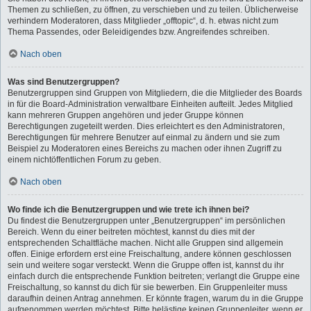
Themen zu schließen, zu öffnen, zu verschieben und zu teilen. Üblicherweise
verhindern Moderatoren, dass Mitglieder „offtopic“, d. h. etwas nicht zum
Thema Passendes, oder Beleidigendes bzw. Angreifendes schreiben.
Nach oben
Was sind Benutzergruppen?
Benutzergruppen sind Gruppen von Mitgliedern, die die Mitglieder des Boards
in für die Board-Administration verwaltbare Einheiten aufteilt. Jedes Mitglied
kann mehreren Gruppen angehören und jeder Gruppe können
Berechtigungen zugeteilt werden. Dies erleichtert es den Administratoren,
Berechtigungen für mehrere Benutzer auf einmal zu ändern und sie zum
Beispiel zu Moderatoren eines Bereichs zu machen oder ihnen Zugriff zu
einem nichtöffentlichen Forum zu geben.
Nach oben
Wo finde ich die Benutzergruppen und wie trete ich ihnen bei?
Du findest die Benutzergruppen unter „Benutzergruppen“ im persönlichen
Bereich. Wenn du einer beitreten möchtest, kannst du dies mit der
entsprechenden Schaltfläche machen. Nicht alle Gruppen sind allgemein
offen. Einige erfordern erst eine Freischaltung, andere können geschlossen
sein und weitere sogar versteckt. Wenn die Gruppe offen ist, kannst du ihr
einfach durch die entsprechende Funktion beitreten; verlangt die Gruppe eine
Freischaltung, so kannst du dich für sie bewerben. Ein Gruppenleiter muss
daraufhin deinen Antrag annehmen. Er könnte fragen, warum du in die Gruppe
aufgenommen werden möchtest. Bitte belästige keinen Gruppenleiter, wenn er