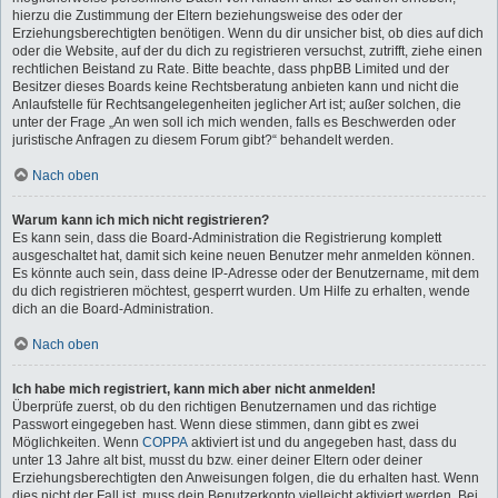
hierzu die Zustimmung der Eltern beziehungsweise des oder der
Erziehungsberechtigten benötigen. Wenn du dir unsicher bist, ob dies auf dich
oder die Website, auf der du dich zu registrieren versuchst, zutrifft, ziehe einen
rechtlichen Beistand zu Rate. Bitte beachte, dass phpBB Limited und der
Besitzer dieses Boards keine Rechtsberatung anbieten kann und nicht die
Anlaufstelle für Rechtsangelegenheiten jeglicher Art ist; außer solchen, die
unter der Frage „An wen soll ich mich wenden, falls es Beschwerden oder
juristische Anfragen zu diesem Forum gibt?“ behandelt werden.
Nach oben
Warum kann ich mich nicht registrieren?
Es kann sein, dass die Board-Administration die Registrierung komplett
ausgeschaltet hat, damit sich keine neuen Benutzer mehr anmelden können.
Es könnte auch sein, dass deine IP-Adresse oder der Benutzername, mit dem
du dich registrieren möchtest, gesperrt wurden. Um Hilfe zu erhalten, wende
dich an die Board-Administration.
Nach oben
Ich habe mich registriert, kann mich aber nicht anmelden!
Überprüfe zuerst, ob du den richtigen Benutzernamen und das richtige
Passwort eingegeben hast. Wenn diese stimmen, dann gibt es zwei
Möglichkeiten. Wenn
COPPA
aktiviert ist und du angegeben hast, dass du
unter 13 Jahre alt bist, musst du bzw. einer deiner Eltern oder deiner
Erziehungsberechtigten den Anweisungen folgen, die du erhalten hast. Wenn
dies nicht der Fall ist, muss dein Benutzerkonto vielleicht aktiviert werden. Bei