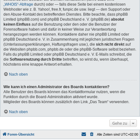
„WHOIS“-Abfrage
durch) oder — falls diese Seite bei einem kostenlosen
Webhoster wie z. B. Yahoo!, free.fr, funpic.de usw. liegt — den Support oder
den Abuse-Kontakt des betreffenden Dienstes. Bitte beachte, dass phpBB
Limited (phpBB.com) und phpBB Deutschland e. V. (phpBB.de)
absolut
keinen Einfluss
auf die Benutzung oder den oder die Benutzer der
Forensoftware haben und dafür in keiner Weise zur Verantwortung
herangezogen werden können. Kontaktiere daher nie phpBB Limited oder
phpBB Deutschland e. V. in Zusammenhang mit jeglichen juristischen Fragen
(Unterlassungserklärungen, Haftungsfragen usw.), die
sich nicht direkt
auf
die Websiten phpbb.com, phpbb.de oder die phpBB-Software selbst beziehen.
Falls du phpBB Limited oder phpBB Deutschland e. V. E-Mails schreibst, die
die
Softwarenutzung durch Dritte
betreffen, so wirst du, wenn überhaupt,
höchstens eine knappe Antwort erhalten.
Nach oben
Wie kann ich einen Administrator des Boards kontaktieren?
Alle Benutzer des Boards können das Kontaktformular nutzen, wenn die
Funktion durch die Board-Administration aktiviert wurde.
Mitglieder des Boards können zusätzlich den Link „Das Team“ verwenden.
Nach oben
Gehe zu
Foren-Übersicht
Alle Zeiten sind
UTC+02:00