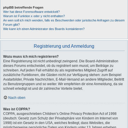
phpBB betreffende Fragen
Wer hat diese Forensoftware entwickelt?
Warum ist Funktion x oder y nicht enthalten?
An wen soll ich mich wenden, falls es Beschwerden oder juristische Anfragen zu diesem
Forum gibt?
Wie kann ich einen Administrator des Boards kontaktieren?
Registrierung und Anmeldung
Wozu muss ich mich registrieren?
Eine Registrierung ist nicht unbedingt zwingend. Die Board-Administration
dieses Forums entscheidet, ob du registriert sein musst, um Beiträge zu
schreiben. Auf jeden Fall erhältst du als registriertes Mitglied Zugriff auf
zusätzliche Funktionen, die Gästen nicht zur Verfügung stehen: zum Beispiel
Avatarbilder, Private Nachrichten, E-Mail-Versand an andere Mitglieder, Beitritt
zu Benutzergruppen und so weiter. Wir empfehlen dir eine Anmeldung, da sie
schnell erledigt ist und dir zahlreiche Vorteile bietet.
Nach oben
Was ist COPPA?
COPPA, ausgeschrieben Children’s Online Privacy Protection Act of 1998
(deutsch: Gesetz zum Schutz der Privatsphäre von Kindern im Internet von
1998) ist ein Gesetz in den USA, welches festlegt, dass Websites, die
möglicherweise persönliche Daten von Kindern unter 13 Jahren erheben,