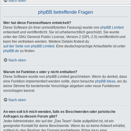
Nach oben
phpBB betreffende Fragen
Wer hat diese Forensoftware entwickelt?
Diese Software (in ihrer unmodifizierten Fassung) wurde von
phpBB Limited
entwickelt und veröffentlicht. Sie ist urheberrechtlich geschützt. Sie wurde
unter der GNU General Public License, Version 2 (GPL-2.0) veröffentlicht und
kann frei vertrieben werden. Weitere Details findest du
auf der Seite von phpBB Limited
. Eine deutschsprachige Anlaufstelle ist unter
phpBB.de
zu finden.
Nach oben
Warum ist Funktion x oder y nicht enthalten?
Diese Software wurde von phpBB Limited geschrieben. Wenn du denkst, dass
eine Funktion implementiert werden sollte, dann besuche
phpBB Ideas
, wo du
deine Stimme für bestehende Vorschläge abgeben oder neue Funktionen
vorschlagen kannst.
Nach oben
An wen soll ich mich wenden, falls es Beschwerden oder juristische
Anfragen zu diesem Forum gibt?
Jeder Administrator, der auf der „Das Team“-Seite aufgeführt ist, ist ein
geeigneter Kontakt für deine Beschwerde. Wenn du so keine Antwort erhältst,
solltest du den Besitzer der Domain kontaktieren (führe dazu eine