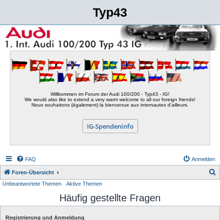
Typ43
Willkommen im Forum der Audi 100/200 - Typ43 - IG!
We would also like to extend a very warm welcome to all our foreign friends!
Nous souhaitons (également) la bienvenue aux internautes d'ailleurs.
IG-Spendeninfo
FAQ
Anmelden
S
Foren-Übersicht
Unbeantwortete Themen
Aktive Themen
u
Häufig gestellte Fragen
c
h
Registrierung und Anmeldung
e