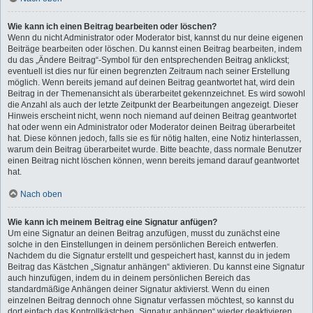
Wie kann ich einen Beitrag bearbeiten oder löschen?
Wenn du nicht Administrator oder Moderator bist, kannst du nur deine eigenen
Beiträge bearbeiten oder löschen. Du kannst einen Beitrag bearbeiten, indem
du das „Ändere Beitrag“-Symbol für den entsprechenden Beitrag anklickst;
eventuell ist dies nur für einen begrenzten Zeitraum nach seiner Erstellung
möglich. Wenn bereits jemand auf deinen Beitrag geantwortet hat, wird dein
Beitrag in der Themenansicht als überarbeitet gekennzeichnet. Es wird sowohl
die Anzahl als auch der letzte Zeitpunkt der Bearbeitungen angezeigt. Dieser
Hinweis erscheint nicht, wenn noch niemand auf deinen Beitrag geantwortet
hat oder wenn ein Administrator oder Moderator deinen Beitrag überarbeitet
hat. Diese können jedoch, falls sie es für nötig halten, eine Notiz hinterlassen,
warum dein Beitrag überarbeitet wurde. Bitte beachte, dass normale Benutzer
einen Beitrag nicht löschen können, wenn bereits jemand darauf geantwortet
hat.
Nach oben
Wie kann ich meinem Beitrag eine Signatur anfügen?
Um eine Signatur an deinen Beitrag anzufügen, musst du zunächst eine
solche in den Einstellungen in deinem persönlichen Bereich entwerfen.
Nachdem du die Signatur erstellt und gespeichert hast, kannst du in jedem
Beitrag das Kästchen „Signatur anhängen“ aktivieren. Du kannst eine Signatur
auch hinzufügen, indem du in deinem persönlichen Bereich das
standardmäßige Anhängen deiner Signatur aktivierst. Wenn du einen
einzelnen Beitrag dennoch ohne Signatur verfassen möchtest, so kannst du
dort einfach das Kontrollkästchen „Signatur anhängen“ wieder deaktivieren.