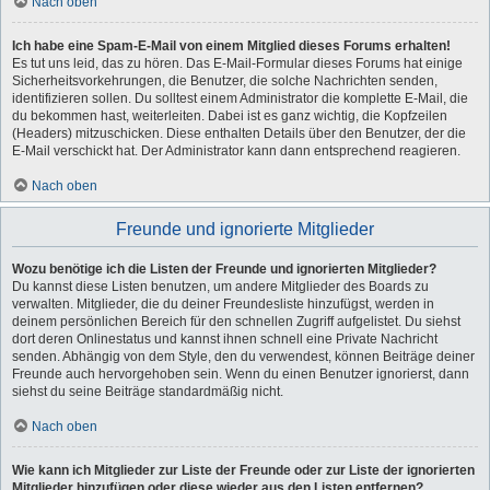
Nach oben
Ich habe eine Spam-E-Mail von einem Mitglied dieses Forums erhalten!
Es tut uns leid, das zu hören. Das E-Mail-Formular dieses Forums hat einige
Sicherheitsvorkehrungen, die Benutzer, die solche Nachrichten senden,
identifizieren sollen. Du solltest einem Administrator die komplette E-Mail, die
du bekommen hast, weiterleiten. Dabei ist es ganz wichtig, die Kopfzeilen
(Headers) mitzuschicken. Diese enthalten Details über den Benutzer, der die
E-Mail verschickt hat. Der Administrator kann dann entsprechend reagieren.
Nach oben
Freunde und ignorierte Mitglieder
Wozu benötige ich die Listen der Freunde und ignorierten Mitglieder?
Du kannst diese Listen benutzen, um andere Mitglieder des Boards zu
verwalten. Mitglieder, die du deiner Freundesliste hinzufügst, werden in
deinem persönlichen Bereich für den schnellen Zugriff aufgelistet. Du siehst
dort deren Onlinestatus und kannst ihnen schnell eine Private Nachricht
senden. Abhängig von dem Style, den du verwendest, können Beiträge deiner
Freunde auch hervorgehoben sein. Wenn du einen Benutzer ignorierst, dann
siehst du seine Beiträge standardmäßig nicht.
Nach oben
Wie kann ich Mitglieder zur Liste der Freunde oder zur Liste der ignorierten
Mitglieder hinzufügen oder diese wieder aus den Listen entfernen?