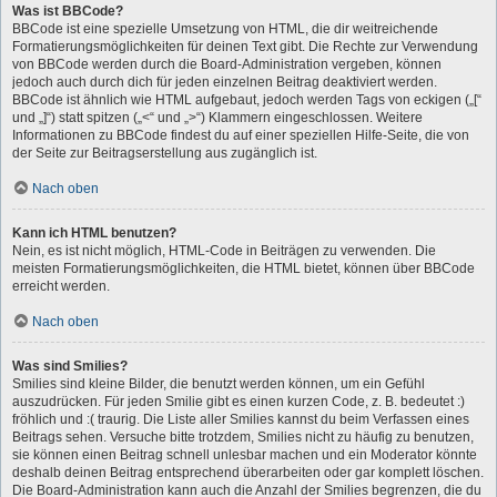
Was ist BBCode?
BBCode ist eine spezielle Umsetzung von HTML, die dir weitreichende
Formatierungsmöglichkeiten für deinen Text gibt. Die Rechte zur Verwendung
von BBCode werden durch die Board-Administration vergeben, können
jedoch auch durch dich für jeden einzelnen Beitrag deaktiviert werden.
BBCode ist ähnlich wie HTML aufgebaut, jedoch werden Tags von eckigen („[“
und „]“) statt spitzen („<“ und „>“) Klammern eingeschlossen. Weitere
Informationen zu BBCode findest du auf einer speziellen Hilfe-Seite, die von
der Seite zur Beitragserstellung aus zugänglich ist.
Nach oben
Kann ich HTML benutzen?
Nein, es ist nicht möglich, HTML-Code in Beiträgen zu verwenden. Die
meisten Formatierungsmöglichkeiten, die HTML bietet, können über BBCode
erreicht werden.
Nach oben
Was sind Smilies?
Smilies sind kleine Bilder, die benutzt werden können, um ein Gefühl
auszudrücken. Für jeden Smilie gibt es einen kurzen Code, z. B. bedeutet :)
fröhlich und :( traurig. Die Liste aller Smilies kannst du beim Verfassen eines
Beitrags sehen. Versuche bitte trotzdem, Smilies nicht zu häufig zu benutzen,
sie können einen Beitrag schnell unlesbar machen und ein Moderator könnte
deshalb deinen Beitrag entsprechend überarbeiten oder gar komplett löschen.
Die Board-Administration kann auch die Anzahl der Smilies begrenzen, die du