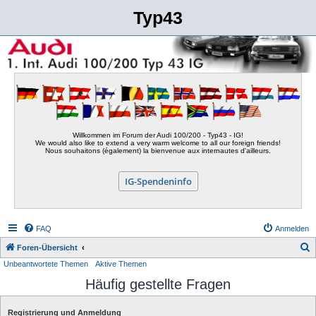
Typ43
Willkommen im Forum der Audi 100/200 - Typ43 - IG!
We would also like to extend a very warm welcome to all our foreign friends!
Nous souhaitons (également) la bienvenue aux internautes d'ailleurs.
IG-Spendeninfo
FAQ
Anmelden
S
Foren-Übersicht
Unbeantwortete Themen
Aktive Themen
u
Häufig gestellte Fragen
c
h
Registrierung und Anmeldung
e