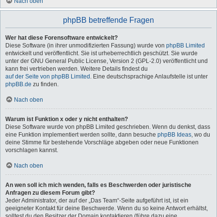
Nach oben
phpBB betreffende Fragen
Wer hat diese Forensoftware entwickelt?
Diese Software (in ihrer unmodifizierten Fassung) wurde von
phpBB Limited
entwickelt und veröffentlicht. Sie ist urheberrechtlich geschützt. Sie wurde
unter der GNU General Public License, Version 2 (GPL-2.0) veröffentlicht und
kann frei vertrieben werden. Weitere Details findest du
auf der Seite von phpBB Limited
. Eine deutschsprachige Anlaufstelle ist unter
phpBB.de
zu finden.
Nach oben
Warum ist Funktion x oder y nicht enthalten?
Diese Software wurde von phpBB Limited geschrieben. Wenn du denkst, dass
eine Funktion implementiert werden sollte, dann besuche
phpBB Ideas
, wo du
deine Stimme für bestehende Vorschläge abgeben oder neue Funktionen
vorschlagen kannst.
Nach oben
An wen soll ich mich wenden, falls es Beschwerden oder juristische
Anfragen zu diesem Forum gibt?
Jeder Administrator, der auf der „Das Team“-Seite aufgeführt ist, ist ein
geeigneter Kontakt für deine Beschwerde. Wenn du so keine Antwort erhältst,
solltest du den Besitzer der Domain kontaktieren (führe dazu eine