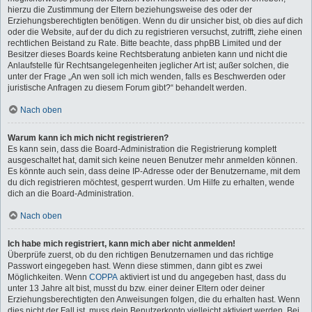
hierzu die Zustimmung der Eltern beziehungsweise des oder der
Erziehungsberechtigten benötigen. Wenn du dir unsicher bist, ob dies auf dich
oder die Website, auf der du dich zu registrieren versuchst, zutrifft, ziehe einen
rechtlichen Beistand zu Rate. Bitte beachte, dass phpBB Limited und der
Besitzer dieses Boards keine Rechtsberatung anbieten kann und nicht die
Anlaufstelle für Rechtsangelegenheiten jeglicher Art ist; außer solchen, die
unter der Frage „An wen soll ich mich wenden, falls es Beschwerden oder
juristische Anfragen zu diesem Forum gibt?“ behandelt werden.
Nach oben
Warum kann ich mich nicht registrieren?
Es kann sein, dass die Board-Administration die Registrierung komplett
ausgeschaltet hat, damit sich keine neuen Benutzer mehr anmelden können.
Es könnte auch sein, dass deine IP-Adresse oder der Benutzername, mit dem
du dich registrieren möchtest, gesperrt wurden. Um Hilfe zu erhalten, wende
dich an die Board-Administration.
Nach oben
Ich habe mich registriert, kann mich aber nicht anmelden!
Überprüfe zuerst, ob du den richtigen Benutzernamen und das richtige
Passwort eingegeben hast. Wenn diese stimmen, dann gibt es zwei
Möglichkeiten. Wenn
COPPA
aktiviert ist und du angegeben hast, dass du
unter 13 Jahre alt bist, musst du bzw. einer deiner Eltern oder deiner
Erziehungsberechtigten den Anweisungen folgen, die du erhalten hast. Wenn
dies nicht der Fall ist, muss dein Benutzerkonto vielleicht aktiviert werden. Bei