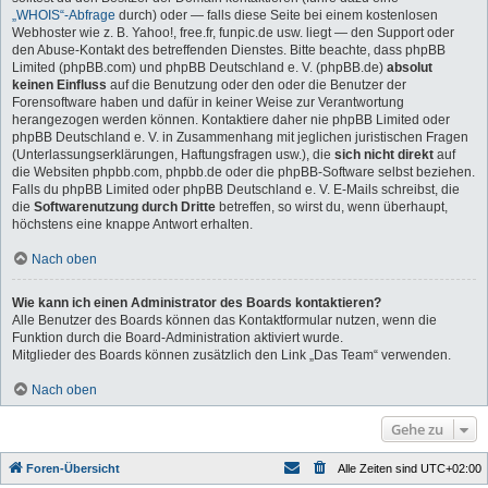
„WHOIS“-Abfrage
durch) oder — falls diese Seite bei einem kostenlosen
Webhoster wie z. B. Yahoo!, free.fr, funpic.de usw. liegt — den Support oder
den Abuse-Kontakt des betreffenden Dienstes. Bitte beachte, dass phpBB
Limited (phpBB.com) und phpBB Deutschland e. V. (phpBB.de)
absolut
keinen Einfluss
auf die Benutzung oder den oder die Benutzer der
Forensoftware haben und dafür in keiner Weise zur Verantwortung
herangezogen werden können. Kontaktiere daher nie phpBB Limited oder
phpBB Deutschland e. V. in Zusammenhang mit jeglichen juristischen Fragen
(Unterlassungserklärungen, Haftungsfragen usw.), die
sich nicht direkt
auf
die Websiten phpbb.com, phpbb.de oder die phpBB-Software selbst beziehen.
Falls du phpBB Limited oder phpBB Deutschland e. V. E-Mails schreibst, die
die
Softwarenutzung durch Dritte
betreffen, so wirst du, wenn überhaupt,
höchstens eine knappe Antwort erhalten.
Nach oben
Wie kann ich einen Administrator des Boards kontaktieren?
Alle Benutzer des Boards können das Kontaktformular nutzen, wenn die
Funktion durch die Board-Administration aktiviert wurde.
Mitglieder des Boards können zusätzlich den Link „Das Team“ verwenden.
Nach oben
Gehe zu
Foren-Übersicht
Alle Zeiten sind
UTC+02:00