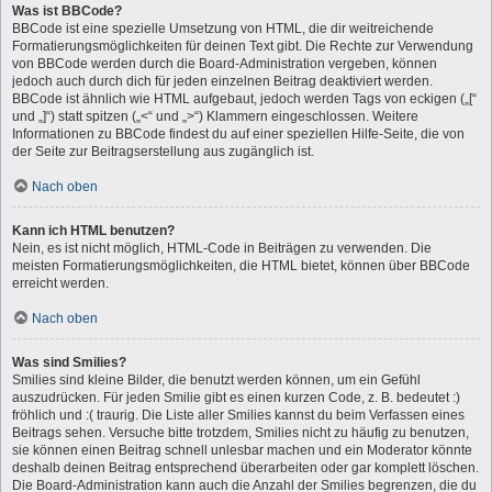
Was ist BBCode?
BBCode ist eine spezielle Umsetzung von HTML, die dir weitreichende
Formatierungsmöglichkeiten für deinen Text gibt. Die Rechte zur Verwendung
von BBCode werden durch die Board-Administration vergeben, können
jedoch auch durch dich für jeden einzelnen Beitrag deaktiviert werden.
BBCode ist ähnlich wie HTML aufgebaut, jedoch werden Tags von eckigen („[“
und „]“) statt spitzen („<“ und „>“) Klammern eingeschlossen. Weitere
Informationen zu BBCode findest du auf einer speziellen Hilfe-Seite, die von
der Seite zur Beitragserstellung aus zugänglich ist.
Nach oben
Kann ich HTML benutzen?
Nein, es ist nicht möglich, HTML-Code in Beiträgen zu verwenden. Die
meisten Formatierungsmöglichkeiten, die HTML bietet, können über BBCode
erreicht werden.
Nach oben
Was sind Smilies?
Smilies sind kleine Bilder, die benutzt werden können, um ein Gefühl
auszudrücken. Für jeden Smilie gibt es einen kurzen Code, z. B. bedeutet :)
fröhlich und :( traurig. Die Liste aller Smilies kannst du beim Verfassen eines
Beitrags sehen. Versuche bitte trotzdem, Smilies nicht zu häufig zu benutzen,
sie können einen Beitrag schnell unlesbar machen und ein Moderator könnte
deshalb deinen Beitrag entsprechend überarbeiten oder gar komplett löschen.
Die Board-Administration kann auch die Anzahl der Smilies begrenzen, die du