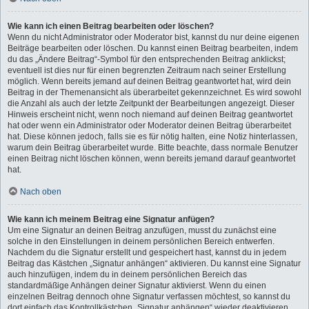
Wie kann ich einen Beitrag bearbeiten oder löschen?
Wenn du nicht Administrator oder Moderator bist, kannst du nur deine eigenen
Beiträge bearbeiten oder löschen. Du kannst einen Beitrag bearbeiten, indem
du das „Ändere Beitrag“-Symbol für den entsprechenden Beitrag anklickst;
eventuell ist dies nur für einen begrenzten Zeitraum nach seiner Erstellung
möglich. Wenn bereits jemand auf deinen Beitrag geantwortet hat, wird dein
Beitrag in der Themenansicht als überarbeitet gekennzeichnet. Es wird sowohl
die Anzahl als auch der letzte Zeitpunkt der Bearbeitungen angezeigt. Dieser
Hinweis erscheint nicht, wenn noch niemand auf deinen Beitrag geantwortet
hat oder wenn ein Administrator oder Moderator deinen Beitrag überarbeitet
hat. Diese können jedoch, falls sie es für nötig halten, eine Notiz hinterlassen,
warum dein Beitrag überarbeitet wurde. Bitte beachte, dass normale Benutzer
einen Beitrag nicht löschen können, wenn bereits jemand darauf geantwortet
hat.
Nach oben
Wie kann ich meinem Beitrag eine Signatur anfügen?
Um eine Signatur an deinen Beitrag anzufügen, musst du zunächst eine
solche in den Einstellungen in deinem persönlichen Bereich entwerfen.
Nachdem du die Signatur erstellt und gespeichert hast, kannst du in jedem
Beitrag das Kästchen „Signatur anhängen“ aktivieren. Du kannst eine Signatur
auch hinzufügen, indem du in deinem persönlichen Bereich das
standardmäßige Anhängen deiner Signatur aktivierst. Wenn du einen
einzelnen Beitrag dennoch ohne Signatur verfassen möchtest, so kannst du
dort einfach das Kontrollkästchen „Signatur anhängen“ wieder deaktivieren.