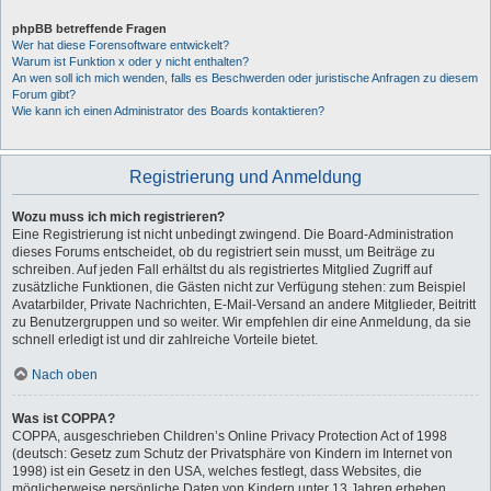
phpBB betreffende Fragen
Wer hat diese Forensoftware entwickelt?
Warum ist Funktion x oder y nicht enthalten?
An wen soll ich mich wenden, falls es Beschwerden oder juristische Anfragen zu diesem
Forum gibt?
Wie kann ich einen Administrator des Boards kontaktieren?
Registrierung und Anmeldung
Wozu muss ich mich registrieren?
Eine Registrierung ist nicht unbedingt zwingend. Die Board-Administration
dieses Forums entscheidet, ob du registriert sein musst, um Beiträge zu
schreiben. Auf jeden Fall erhältst du als registriertes Mitglied Zugriff auf
zusätzliche Funktionen, die Gästen nicht zur Verfügung stehen: zum Beispiel
Avatarbilder, Private Nachrichten, E-Mail-Versand an andere Mitglieder, Beitritt
zu Benutzergruppen und so weiter. Wir empfehlen dir eine Anmeldung, da sie
schnell erledigt ist und dir zahlreiche Vorteile bietet.
Nach oben
Was ist COPPA?
COPPA, ausgeschrieben Children’s Online Privacy Protection Act of 1998
(deutsch: Gesetz zum Schutz der Privatsphäre von Kindern im Internet von
1998) ist ein Gesetz in den USA, welches festlegt, dass Websites, die
möglicherweise persönliche Daten von Kindern unter 13 Jahren erheben,