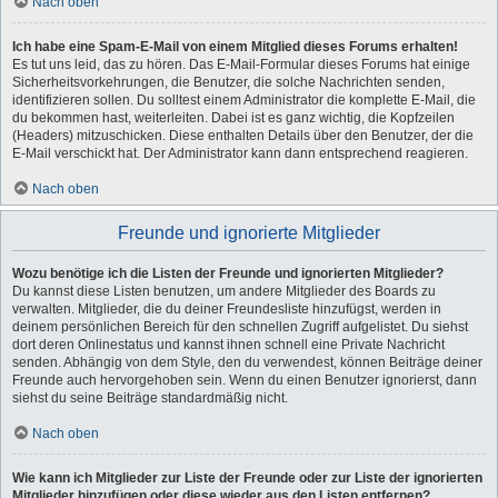
Nach oben
Ich habe eine Spam-E-Mail von einem Mitglied dieses Forums erhalten!
Es tut uns leid, das zu hören. Das E-Mail-Formular dieses Forums hat einige
Sicherheitsvorkehrungen, die Benutzer, die solche Nachrichten senden,
identifizieren sollen. Du solltest einem Administrator die komplette E-Mail, die
du bekommen hast, weiterleiten. Dabei ist es ganz wichtig, die Kopfzeilen
(Headers) mitzuschicken. Diese enthalten Details über den Benutzer, der die
E-Mail verschickt hat. Der Administrator kann dann entsprechend reagieren.
Nach oben
Freunde und ignorierte Mitglieder
Wozu benötige ich die Listen der Freunde und ignorierten Mitglieder?
Du kannst diese Listen benutzen, um andere Mitglieder des Boards zu
verwalten. Mitglieder, die du deiner Freundesliste hinzufügst, werden in
deinem persönlichen Bereich für den schnellen Zugriff aufgelistet. Du siehst
dort deren Onlinestatus und kannst ihnen schnell eine Private Nachricht
senden. Abhängig von dem Style, den du verwendest, können Beiträge deiner
Freunde auch hervorgehoben sein. Wenn du einen Benutzer ignorierst, dann
siehst du seine Beiträge standardmäßig nicht.
Nach oben
Wie kann ich Mitglieder zur Liste der Freunde oder zur Liste der ignorierten
Mitglieder hinzufügen oder diese wieder aus den Listen entfernen?