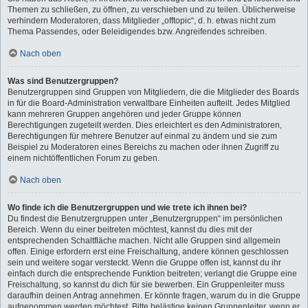
Themen zu schließen, zu öffnen, zu verschieben und zu teilen. Üblicherweise
verhindern Moderatoren, dass Mitglieder „offtopic“, d. h. etwas nicht zum
Thema Passendes, oder Beleidigendes bzw. Angreifendes schreiben.
Nach oben
Was sind Benutzergruppen?
Benutzergruppen sind Gruppen von Mitgliedern, die die Mitglieder des Boards
in für die Board-Administration verwaltbare Einheiten aufteilt. Jedes Mitglied
kann mehreren Gruppen angehören und jeder Gruppe können
Berechtigungen zugeteilt werden. Dies erleichtert es den Administratoren,
Berechtigungen für mehrere Benutzer auf einmal zu ändern und sie zum
Beispiel zu Moderatoren eines Bereichs zu machen oder ihnen Zugriff zu
einem nichtöffentlichen Forum zu geben.
Nach oben
Wo finde ich die Benutzergruppen und wie trete ich ihnen bei?
Du findest die Benutzergruppen unter „Benutzergruppen“ im persönlichen
Bereich. Wenn du einer beitreten möchtest, kannst du dies mit der
entsprechenden Schaltfläche machen. Nicht alle Gruppen sind allgemein
offen. Einige erfordern erst eine Freischaltung, andere können geschlossen
sein und weitere sogar versteckt. Wenn die Gruppe offen ist, kannst du ihr
einfach durch die entsprechende Funktion beitreten; verlangt die Gruppe eine
Freischaltung, so kannst du dich für sie bewerben. Ein Gruppenleiter muss
daraufhin deinen Antrag annehmen. Er könnte fragen, warum du in die Gruppe
aufgenommen werden möchtest. Bitte belästige keinen Gruppenleiter, wenn er