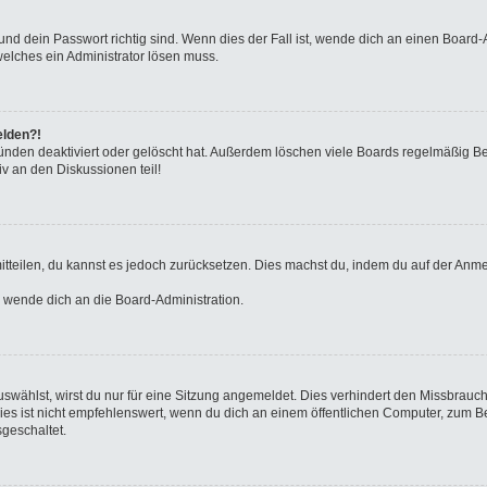
nd dein Passwort richtig sind. Wenn dies der Fall ist, wende dich an einen Board-A
welches ein Administrator lösen muss.
elden?!
ünden deaktiviert oder gelöscht hat. Außerdem löschen viele Boards regelmäßig Ben
v an den Diskussionen teil!
 mitteilen, du kannst es jedoch zurücksetzen. Dies machst du, indem du auf der Anm
o wende dich an die Board-Administration.
wählst, wirst du nur für eine Sitzung angemeldet. Dies verhindert den Missbrauc
ist nicht empfehlenswert, wenn du dich an einem öffentlichen Computer, zum Beisp
geschaltet.