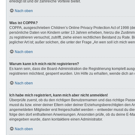
erledigt ist und dir zahlreiche Vorteile bietet.
Nach oben
Was ist COPPA?
COPPA, ausgeschrieben Children’s Online Privacy Protection Act of 1998 (de
persönliche Daten von Kindern unter 13 Jahren erheben, hierzu die Zustimmu
zu registrieren versuchst, zutrifft, ziehe einen rechtlichen Beistand zu Rat
jeglicher Art ist; außer solchen, die unter der Frage „An wen soll ich mich 
Nach oben
Warum kann ich mich nicht registrieren?
Es kann sein, dass die Board-Administration die Registrierung komplett au
registrieren möchtest, gesperrt wurden. Um Hilfe zu erhalten, wende dich an 
Nach oben
Ich habe mich registriert, kann mich aber nicht anmelden!
Überprüfe zuerst, ob du den richtigen Benutzernamen und das richtige Pas
musst du bzw. einer deiner Eltern oder deiner Erziehungsberechtigten den Anw
angemeldeten Mitglieder erst freigeschaltet werden – entweder musst du dies s
folge den dort enthaltenen Anweisungen. Ansonsten prüfe, ob du deine E-Mail
eingegeben wurde, dann kontaktiere einen Administrator.
Nach oben