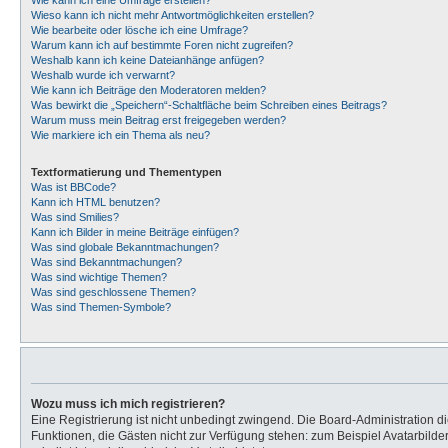
Wie kann ich eine Umfrage erstellen?
Wieso kann ich nicht mehr Antwortmöglichkeiten erstellen?
Wie bearbeite oder lösche ich eine Umfrage?
Warum kann ich auf bestimmte Foren nicht zugreifen?
Weshalb kann ich keine Dateianhänge anfügen?
Weshalb wurde ich verwarnt?
Wie kann ich Beiträge den Moderatoren melden?
Was bewirkt die „Speichern“-Schaltfläche beim Schreiben eines Beitrags?
Warum muss mein Beitrag erst freigegeben werden?
Wie markiere ich ein Thema als neu?
Textformatierung und Thementypen
Was ist BBCode?
Kann ich HTML benutzen?
Was sind Smilies?
Kann ich Bilder in meine Beiträge einfügen?
Was sind globale Bekanntmachungen?
Was sind Bekanntmachungen?
Was sind wichtige Themen?
Was sind geschlossene Themen?
Was sind Themen-Symbole?
Wozu muss ich mich registrieren?
Eine Registrierung ist nicht unbedingt zwingend. Die Board-Administration dies
Funktionen, die Gästen nicht zur Verfügung stehen: zum Beispiel Avatarbilder