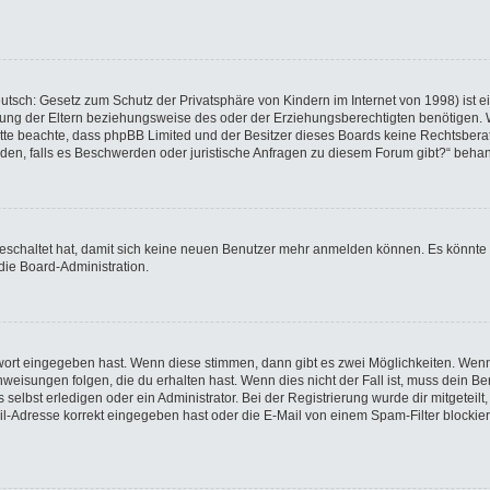
utsch: Gesetz zum Schutz der Privatsphäre von Kindern im Internet von 1998) ist e
ng der Eltern beziehungsweise des oder der Erziehungsberechtigten benötigen. Wen
e. Bitte beachte, dass phpBB Limited und der Besitzer dieses Boards keine Rechtsbe
wenden, falls es Beschwerden oder juristische Anfragen zu diesem Forum gibt?“ beha
sgeschaltet hat, damit sich keine neuen Benutzer mehr anmelden können. Es könnte
die Board-Administration.
swort eingegeben hast. Wenn diese stimmen, dann gibt es zwei Möglichkeiten. We
eisungen folgen, die du erhalten hast. Wenn dies nicht der Fall ist, muss dein Ben
elbst erledigen oder ein Administrator. Bei der Registrierung wurde dir mitgeteilt, 
-Adresse korrekt eingegeben hast oder die E-Mail von einem Spam-Filter blockiert