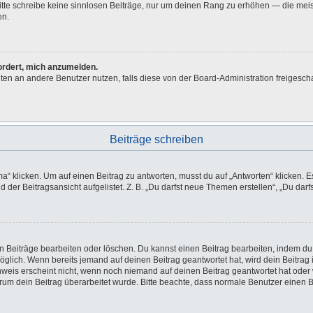
 Bitte schreibe keine sinnlosen Beiträge, nur um deinen Rang zu erhöhen — die me
en.
fordert, mich anzumelden.
ichten an andere Benutzer nutzen, falls diese von der Board-Administration freig
Beiträge schreiben
licken. Um auf einen Beitrag zu antworten, musst du auf „Antworten“ klicken. Es k
der Beitragsansicht aufgelistet. Z. B. „Du darfst neue Themen erstellen“, „Du darf
en Beiträge bearbeiten oder löschen. Du kannst einen Beitrag bearbeiten, indem du
möglich. Wenn bereits jemand auf deinen Beitrag geantwortet hat, wird dein Beitra
nweis erscheint nicht, wenn noch niemand auf deinen Beitrag geantwortet hat oder 
 warum dein Beitrag überarbeitet wurde. Bitte beachte, dass normale Benutzer einen