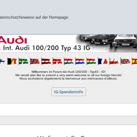
 Datenschutzhinweise auf der Homepage:
Willkommen im Forum der Audi 100/200 - Typ43 - IG!
We would also like to extend a very warm welcome to all our foreign friends!
Nous souhaitons (également) la bienvenue aux internautes d'ailleurs.
IG-Spendeninfo