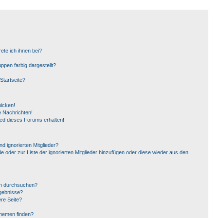
ete ich ihnen bei?
pen farbig dargestellt?
Startseite?
hicken!
 Nachrichten!
ied dieses Forums erhalten!
d ignorierten Mitglieder?
de oder zur Liste der ignorierten Mitglieder hinzufügen oder diese wieder aus den
en durchsuchen?
rgebnisse?
re Seite?
Themen finden?