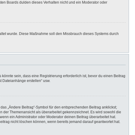
isten Boards dulden dieses Verhalten nicht und ein Moderator oder
eschaltet wurde. Diese Maßnahme soll den Missbrauch dieses Systems durch
önnte sein, dass eine Registrierung erforderlich ist, bevor du einen Beitrag
st Dateianhänge erstellen“ usw.
 das „Ändere Beitrag“-Symbol für den entsprechenden Beitrag anklickst;
g in der Themenansicht als überarbeitet gekennzeichnet. Es wird sowohl die
wenn ein Administrator oder Moderator deinen Beitrag überarbeitet hat.
 Beitrag nicht löschen können, wenn bereits jemand darauf geantwortet hat.