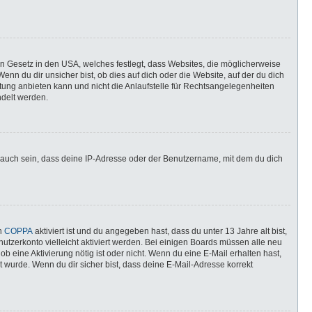
in Gesetz in den USA, welches festlegt, dass Websites, die möglicherweise
n du dir unsicher bist, ob dies auf dich oder die Website, auf der du dich
ratung anbieten kann und nicht die Anlaufstelle für Rechtsangelegenheiten
ndelt werden.
 auch sein, dass deine IP-Adresse oder der Benutzername, mit dem du dich
nn
COPPA
aktiviert ist und du angegeben hast, dass du unter 13 Jahre alt bist,
utzerkonto vielleicht aktiviert werden. Bei einigen Boards müssen alle neu
ob eine Aktivierung nötig ist oder nicht. Wenn du eine E-Mail erhalten hast,
 wurde. Wenn du dir sicher bist, dass deine E-Mail-Adresse korrekt