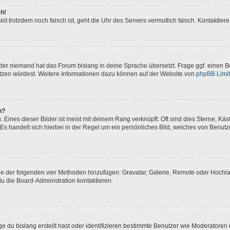
ch!
 Zeit trotzdem noch falsch ist, geht die Uhr des Servers vermutlich falsch. Kontakti
oder niemand hat das Forum bislang in deine Sprache übersetzt. Frage ggf. einen Bo
setzen würdest. Weitere Informationen dazu können auf der Website von
phpBB Limi
n?
Eines dieser Bilder ist meist mit deinem Rang verknüpft: Oft sind dies Sterne, Kä
Es handelt sich hierbei in der Regel um ein persönliches Bild, welches von Benutze
eine der folgenden vier Methoden hinzufügen: Gravatar, Galerie, Remote oder Hoch
u die Board-Administration kontaktieren.
e du bislang erstellt hast oder identifizieren bestimmte Benutzer wie Moderatore