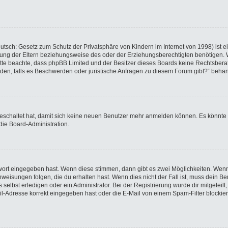
utsch: Gesetz zum Schutz der Privatsphäre von Kindern im Internet von 1998) ist e
ng der Eltern beziehungsweise des oder der Erziehungsberechtigten benötigen. Wen
e. Bitte beachte, dass phpBB Limited und der Besitzer dieses Boards keine Rechtsbe
wenden, falls es Beschwerden oder juristische Anfragen zu diesem Forum gibt?“ beha
sgeschaltet hat, damit sich keine neuen Benutzer mehr anmelden können. Es könnte
die Board-Administration.
swort eingegeben hast. Wenn diese stimmen, dann gibt es zwei Möglichkeiten. We
eisungen folgen, die du erhalten hast. Wenn dies nicht der Fall ist, muss dein Ben
elbst erledigen oder ein Administrator. Bei der Registrierung wurde dir mitgeteilt, 
-Adresse korrekt eingegeben hast oder die E-Mail von einem Spam-Filter blockiert