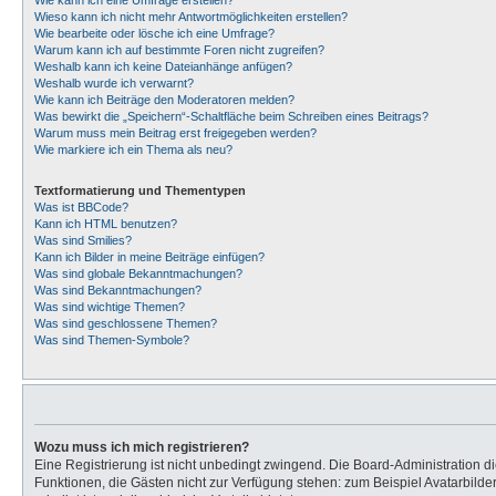
Wie kann ich eine Umfrage erstellen?
Wieso kann ich nicht mehr Antwortmöglichkeiten erstellen?
Wie bearbeite oder lösche ich eine Umfrage?
Warum kann ich auf bestimmte Foren nicht zugreifen?
Weshalb kann ich keine Dateianhänge anfügen?
Weshalb wurde ich verwarnt?
Wie kann ich Beiträge den Moderatoren melden?
Was bewirkt die „Speichern“-Schaltfläche beim Schreiben eines Beitrags?
Warum muss mein Beitrag erst freigegeben werden?
Wie markiere ich ein Thema als neu?
Textformatierung und Thementypen
Was ist BBCode?
Kann ich HTML benutzen?
Was sind Smilies?
Kann ich Bilder in meine Beiträge einfügen?
Was sind globale Bekanntmachungen?
Was sind Bekanntmachungen?
Was sind wichtige Themen?
Was sind geschlossene Themen?
Was sind Themen-Symbole?
Wozu muss ich mich registrieren?
Eine Registrierung ist nicht unbedingt zwingend. Die Board-Administration dies
Funktionen, die Gästen nicht zur Verfügung stehen: zum Beispiel Avatarbilder