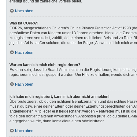
erledigt ist und dir zahlreiche Vorteile bietet.
Nach oben
Was ist COPPA?
COPPA, ausgeschrieben Children’s Online Privacy Protection Act of 1998 (de
persönliche Daten von Kindern unter 13 Jahren erheben, hierzu die Zustimmu
zu registrieren versuchst, zutrifft, ziehe einen rechtlichen Beistand zu Rat
jeglicher Art ist; außer solchen, die unter der Frage „An wen soll ich mich 
Nach oben
Warum kann ich mich nicht registrieren?
Es kann sein, dass die Board-Administration die Registrierung komplett au
registrieren möchtest, gesperrt wurden. Um Hilfe zu erhalten, wende dich an 
Nach oben
Ich habe mich registriert, kann mich aber nicht anmelden!
Überprüfe zuerst, ob du den richtigen Benutzernamen und das richtige Pas
musst du bzw. einer deiner Eltern oder deiner Erziehungsberechtigten den Anw
angemeldeten Mitglieder erst freigeschaltet werden – entweder musst du dies s
folge den dort enthaltenen Anweisungen. Ansonsten prüfe, ob du deine E-Mail
eingegeben wurde, dann kontaktiere einen Administrator.
Nach oben