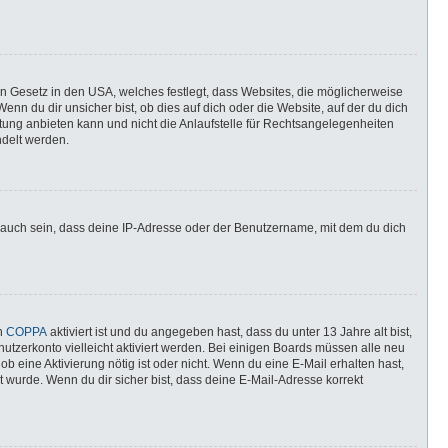
in Gesetz in den USA, welches festlegt, dass Websites, die möglicherweise
n du dir unsicher bist, ob dies auf dich oder die Website, auf der du dich
ratung anbieten kann und nicht die Anlaufstelle für Rechtsangelegenheiten
ndelt werden.
 auch sein, dass deine IP-Adresse oder der Benutzername, mit dem du dich
nn
COPPA
aktiviert ist und du angegeben hast, dass du unter 13 Jahre alt bist,
utzerkonto vielleicht aktiviert werden. Bei einigen Boards müssen alle neu
ob eine Aktivierung nötig ist oder nicht. Wenn du eine E-Mail erhalten hast,
 wurde. Wenn du dir sicher bist, dass deine E-Mail-Adresse korrekt