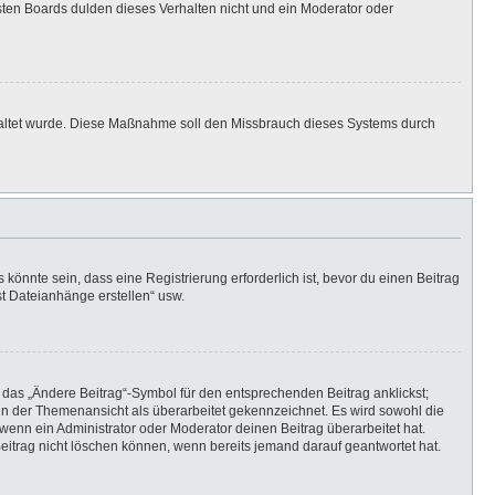
isten Boards dulden dieses Verhalten nicht und ein Moderator oder
eschaltet wurde. Diese Maßnahme soll den Missbrauch dieses Systems durch
önnte sein, dass eine Registrierung erforderlich ist, bevor du einen Beitrag
st Dateianhänge erstellen“ usw.
 das „Ändere Beitrag“-Symbol für den entsprechenden Beitrag anklickst;
g in der Themenansicht als überarbeitet gekennzeichnet. Es wird sowohl die
wenn ein Administrator oder Moderator deinen Beitrag überarbeitet hat.
 Beitrag nicht löschen können, wenn bereits jemand darauf geantwortet hat.