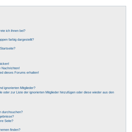
ete ich ihnen bei?
pen farbig dargestellt?
Startseite?
hicken!
 Nachrichten!
ied dieses Forums erhalten!
d ignorierten Mitglieder?
de oder zur Liste der ignorierten Mitglieder hinzufügen oder diese wieder aus den
en durchsuchen?
rgebnisse?
re Seite?
Themen finden?