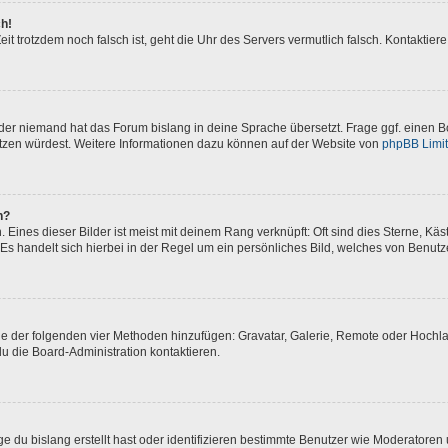
ch!
 Zeit trotzdem noch falsch ist, geht die Uhr des Servers vermutlich falsch. Kontakti
oder niemand hat das Forum bislang in deine Sprache übersetzt. Frage ggf. einen Bo
setzen würdest. Weitere Informationen dazu können auf der Website von
phpBB Limi
n?
Eines dieser Bilder ist meist mit deinem Rang verknüpft: Oft sind dies Sterne, Kä
Es handelt sich hierbei in der Regel um ein persönliches Bild, welches von Benutze
eine der folgenden vier Methoden hinzufügen: Gravatar, Galerie, Remote oder Hoch
u die Board-Administration kontaktieren.
e du bislang erstellt hast oder identifizieren bestimmte Benutzer wie Moderatore