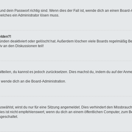
nd dein Passwort richtig sind. Wenn dies der Fall ist, wende dich an einen Board-A
welches ein Administrator lösen muss.
elden?!
ünden deaktiviert oder gelöscht hat. Außerdem löschen viele Boards regelmäßig Ben
v an den Diskussionen teil!
 mitteilen, du kannst es jedoch zurücksetzen. Dies machst du, indem du auf der Anm
o wende dich an die Board-Administration.
wählst, wirst du nur für eine Sitzung angemeldet. Dies verhindert den Missbrauc
ist nicht empfehlenswert, wenn du dich an einem öffentlichen Computer, zum Beisp
geschaltet.