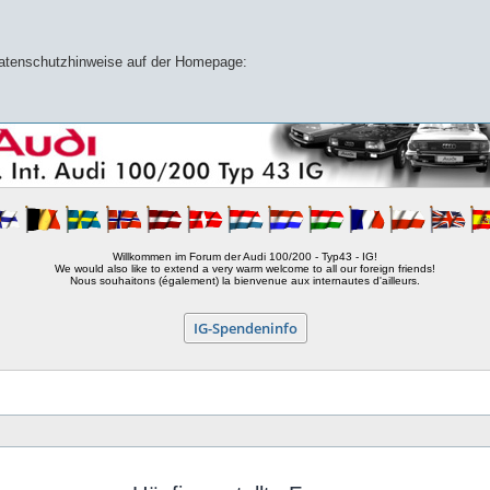
 Datenschutzhinweise auf der Homepage:
Willkommen im Forum der Audi 100/200 - Typ43 - IG!
We would also like to extend a very warm welcome to all our foreign friends!
Nous souhaitons (également) la bienvenue aux internautes d'ailleurs.
IG-Spendeninfo