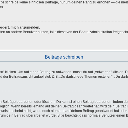
 Bitte schreibe keine sinnlosen Beiträge, nur um deinen Rang zu erhöhen — die me
en.
fordert, mich anzumelden.
ichten an andere Benutzer nutzen, falls diese von der Board-Administration freig
Beiträge schreiben
licken. Um auf einen Beitrag zu antworten, musst du auf „Antworten“ klicken. Es k
der Beitragsansicht aufgelistet. Z. B. „Du darfst neue Themen erstellen“, „Du darf
en Beiträge bearbeiten oder löschen. Du kannst einen Beitrag bearbeiten, indem du
möglich. Wenn bereits jemand auf deinen Beitrag geantwortet hat, wird dein Beitra
nweis erscheint nicht, wenn noch niemand auf deinen Beitrag geantwortet hat oder 
 warum dein Beitrag überarbeitet wurde. Bitte beachte, dass normale Benutzer einen