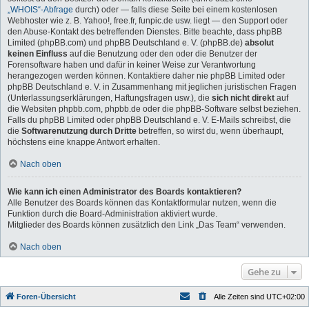
„WHOIS“-Abfrage
durch) oder — falls diese Seite bei einem kostenlosen
Webhoster wie z. B. Yahoo!, free.fr, funpic.de usw. liegt — den Support oder
den Abuse-Kontakt des betreffenden Dienstes. Bitte beachte, dass phpBB
Limited (phpBB.com) und phpBB Deutschland e. V. (phpBB.de)
absolut
keinen Einfluss
auf die Benutzung oder den oder die Benutzer der
Forensoftware haben und dafür in keiner Weise zur Verantwortung
herangezogen werden können. Kontaktiere daher nie phpBB Limited oder
phpBB Deutschland e. V. in Zusammenhang mit jeglichen juristischen Fragen
(Unterlassungserklärungen, Haftungsfragen usw.), die
sich nicht direkt
auf
die Websiten phpbb.com, phpbb.de oder die phpBB-Software selbst beziehen.
Falls du phpBB Limited oder phpBB Deutschland e. V. E-Mails schreibst, die
die
Softwarenutzung durch Dritte
betreffen, so wirst du, wenn überhaupt,
höchstens eine knappe Antwort erhalten.
Nach oben
Wie kann ich einen Administrator des Boards kontaktieren?
Alle Benutzer des Boards können das Kontaktformular nutzen, wenn die
Funktion durch die Board-Administration aktiviert wurde.
Mitglieder des Boards können zusätzlich den Link „Das Team“ verwenden.
Nach oben
Gehe zu
Foren-Übersicht
Alle Zeiten sind
UTC+02:00