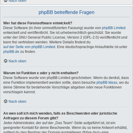
Nach oben
phpBB betreffende Fragen
Wer hat diese Forensoftware entwickelt?
Diese Software (in ihrer unmodifizierten Fassung) wurde von
phpBB Limited
entwickelt und veröffentlicht. Sie ist urheberrechtlich geschützt. Sie wurde
unter der GNU General Public License, Version 2 (GPL-2.0) veröffentlicht und
kann frei vertrieben werden. Weitere Details findest du
auf der Seite von phpBB Limited
. Eine deutschsprachige Anlaufstelle ist unter
phpBB.de
zu finden.
Nach oben
Warum ist Funktion x oder y nicht enthalten?
Diese Software wurde von phpBB Limited geschrieben. Wenn du denkst, dass
eine Funktion implementiert werden sollte, dann besuche
phpBB Ideas
, wo du
deine Stimme für bestehende Vorschläge abgeben oder neue Funktionen
vorschlagen kannst.
Nach oben
An wen soll ich mich wenden, falls es Beschwerden oder juristische
Anfragen zu diesem Forum gibt?
Jeder Administrator, der auf der „Das Team“-Seite aufgeführt ist, ist ein
geeigneter Kontakt für deine Beschwerde. Wenn du so keine Antwort erhältst,
solltest du den Besitzer der Domain kontaktieren (führe dazu eine