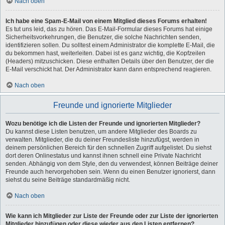
Nach oben
Ich habe eine Spam-E-Mail von einem Mitglied dieses Forums erhalten!
Es tut uns leid, das zu hören. Das E-Mail-Formular dieses Forums hat einige
Sicherheitsvorkehrungen, die Benutzer, die solche Nachrichten senden,
identifizieren sollen. Du solltest einem Administrator die komplette E-Mail, die
du bekommen hast, weiterleiten. Dabei ist es ganz wichtig, die Kopfzeilen
(Headers) mitzuschicken. Diese enthalten Details über den Benutzer, der die
E-Mail verschickt hat. Der Administrator kann dann entsprechend reagieren.
Nach oben
Freunde und ignorierte Mitglieder
Wozu benötige ich die Listen der Freunde und ignorierten Mitglieder?
Du kannst diese Listen benutzen, um andere Mitglieder des Boards zu
verwalten. Mitglieder, die du deiner Freundesliste hinzufügst, werden in
deinem persönlichen Bereich für den schnellen Zugriff aufgelistet. Du siehst
dort deren Onlinestatus und kannst ihnen schnell eine Private Nachricht
senden. Abhängig von dem Style, den du verwendest, können Beiträge deiner
Freunde auch hervorgehoben sein. Wenn du einen Benutzer ignorierst, dann
siehst du seine Beiträge standardmäßig nicht.
Nach oben
Wie kann ich Mitglieder zur Liste der Freunde oder zur Liste der ignorierten
Mitglieder hinzufügen oder diese wieder aus den Listen entfernen?