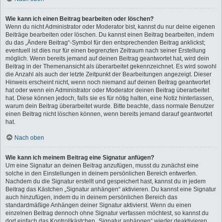
Wie kann ich einen Beitrag bearbeiten oder löschen?
Wenn du nicht Administrator oder Moderator bist, kannst du nur deine eigenen
Beiträge bearbeiten oder löschen. Du kannst einen Beitrag bearbeiten, indem
du das „Ändere Beitrag“-Symbol für den entsprechenden Beitrag anklickst;
eventuell ist dies nur für einen begrenzten Zeitraum nach seiner Erstellung
möglich. Wenn bereits jemand auf deinen Beitrag geantwortet hat, wird dein
Beitrag in der Themenansicht als überarbeitet gekennzeichnet. Es wird sowohl
die Anzahl als auch der letzte Zeitpunkt der Bearbeitungen angezeigt. Dieser
Hinweis erscheint nicht, wenn noch niemand auf deinen Beitrag geantwortet
hat oder wenn ein Administrator oder Moderator deinen Beitrag überarbeitet
hat. Diese können jedoch, falls sie es für nötig halten, eine Notiz hinterlassen,
warum dein Beitrag überarbeitet wurde. Bitte beachte, dass normale Benutzer
einen Beitrag nicht löschen können, wenn bereits jemand darauf geantwortet
hat.
Nach oben
Wie kann ich meinem Beitrag eine Signatur anfügen?
Um eine Signatur an deinen Beitrag anzufügen, musst du zunächst eine
solche in den Einstellungen in deinem persönlichen Bereich entwerfen.
Nachdem du die Signatur erstellt und gespeichert hast, kannst du in jedem
Beitrag das Kästchen „Signatur anhängen“ aktivieren. Du kannst eine Signatur
auch hinzufügen, indem du in deinem persönlichen Bereich das
standardmäßige Anhängen deiner Signatur aktivierst. Wenn du einen
einzelnen Beitrag dennoch ohne Signatur verfassen möchtest, so kannst du
dort einfach das Kontrollkästchen „Signatur anhängen“ wieder deaktivieren.