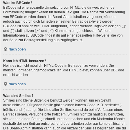
Was ist BBCode?
BBCode ist eine spezielle Umsetzung von HTML, die dir weitreichende
Formatierungsmöglichkeiten für deinen Text gibt. Die Rechte zur Verwendung
von BBCode werden durch die Board-Administration vergeben, können
jedoch auch durch dich für jeden einzelnen Beitrag deaktiviert werden.
BBCode ist ähnlich wie HTML aufgebaut, jedoch werden Tags von eckigen („[“
und „]“) statt spitzen („<“ und „>“) Klammern eingeschlossen. Weitere
Informationen zu BBCode findest du auf einer speziellen Hilfe-Seite, die von
der Seite zur Beitragserstellung aus zugänglich ist.
Nach oben
Kann ich HTML benutzen?
Nein, es ist nicht möglich, HTML-Code in Beiträgen zu verwenden. Die
meisten Formatierungsmöglichkeiten, die HTML bietet, können über BBCode
erreicht werden.
Nach oben
Was sind Smilies?
Smilies sind kleine Bilder, die benutzt werden können, um ein Gefühl
auszudrücken. Für jeden Smilie gibt es einen kurzen Code, z. B. bedeutet :)
fröhlich und :( traurig. Die Liste aller Smilies kannst du beim Verfassen eines
Beitrags sehen. Versuche bitte trotzdem, Smilies nicht zu häufig zu benutzen,
sie können einen Beitrag schnell unlesbar machen und ein Moderator könnte
deshalb deinen Beitrag entsprechend überarbeiten oder gar komplett löschen.
Die Board-Administration kann auch die Anzahl der Smilies begrenzen, die du