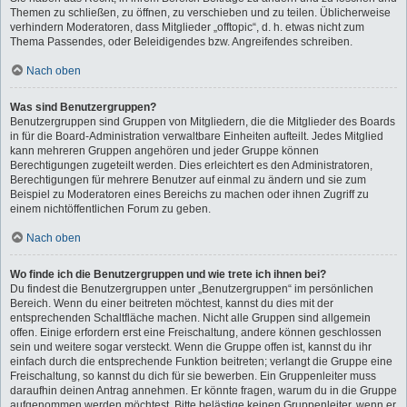
Themen zu schließen, zu öffnen, zu verschieben und zu teilen. Üblicherweise
verhindern Moderatoren, dass Mitglieder „offtopic“, d. h. etwas nicht zum
Thema Passendes, oder Beleidigendes bzw. Angreifendes schreiben.
Nach oben
Was sind Benutzergruppen?
Benutzergruppen sind Gruppen von Mitgliedern, die die Mitglieder des Boards
in für die Board-Administration verwaltbare Einheiten aufteilt. Jedes Mitglied
kann mehreren Gruppen angehören und jeder Gruppe können
Berechtigungen zugeteilt werden. Dies erleichtert es den Administratoren,
Berechtigungen für mehrere Benutzer auf einmal zu ändern und sie zum
Beispiel zu Moderatoren eines Bereichs zu machen oder ihnen Zugriff zu
einem nichtöffentlichen Forum zu geben.
Nach oben
Wo finde ich die Benutzergruppen und wie trete ich ihnen bei?
Du findest die Benutzergruppen unter „Benutzergruppen“ im persönlichen
Bereich. Wenn du einer beitreten möchtest, kannst du dies mit der
entsprechenden Schaltfläche machen. Nicht alle Gruppen sind allgemein
offen. Einige erfordern erst eine Freischaltung, andere können geschlossen
sein und weitere sogar versteckt. Wenn die Gruppe offen ist, kannst du ihr
einfach durch die entsprechende Funktion beitreten; verlangt die Gruppe eine
Freischaltung, so kannst du dich für sie bewerben. Ein Gruppenleiter muss
daraufhin deinen Antrag annehmen. Er könnte fragen, warum du in die Gruppe
aufgenommen werden möchtest. Bitte belästige keinen Gruppenleiter, wenn er