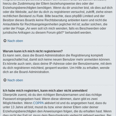
hierzu die Zustimmung der Eltern beziehungsweise des oder der
Erziehungsberechtigten benötigen. Wenn du dir unsicher bist, ob dies auf dich
oder die Website, auf der du dich zu registrieren versuchst, zutrifft, ziehe einen
rechtlichen Beistand zu Rate. Bitte beachte, dass phpBB Limited und der
Besitzer dieses Boards keine Rechtsberatung anbieten kann und nicht die
Anlaufstelle für Rechtsangelegenheiten jeglicher Art ist; außer solchen, die
unter der Frage „An wen soll ich mich wenden, falls es Beschwerden oder
juristische Anfragen zu diesem Forum gibt?“ behandelt werden.
Nach oben
Warum kann ich mich nicht registrieren?
Es kann sein, dass die Board-Administration die Registrierung komplett
ausgeschaltet hat, damit sich keine neuen Benutzer mehr anmelden können.
Es könnte auch sein, dass deine IP-Adresse oder der Benutzername, mit dem
du dich registrieren möchtest, gesperrt wurden. Um Hilfe zu erhalten, wende
dich an die Board-Administration.
Nach oben
Ich habe mich registriert, kann mich aber nicht anmelden!
Überprüfe zuerst, ob du den richtigen Benutzernamen und das richtige
Passwort eingegeben hast. Wenn diese stimmen, dann gibt es zwei
Möglichkeiten. Wenn
COPPA
aktiviert ist und du angegeben hast, dass du
unter 13 Jahre alt bist, musst du bzw. einer deiner Eltern oder deiner
Erziehungsberechtigten den Anweisungen folgen, die du erhalten hast. Wenn
dies nicht der Fall ist, muss dein Benutzerkonto vielleicht aktiviert werden. Bei