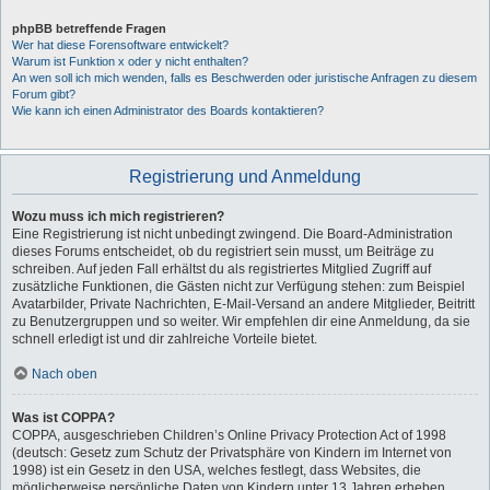
phpBB betreffende Fragen
Wer hat diese Forensoftware entwickelt?
Warum ist Funktion x oder y nicht enthalten?
An wen soll ich mich wenden, falls es Beschwerden oder juristische Anfragen zu diesem
Forum gibt?
Wie kann ich einen Administrator des Boards kontaktieren?
Registrierung und Anmeldung
Wozu muss ich mich registrieren?
Eine Registrierung ist nicht unbedingt zwingend. Die Board-Administration
dieses Forums entscheidet, ob du registriert sein musst, um Beiträge zu
schreiben. Auf jeden Fall erhältst du als registriertes Mitglied Zugriff auf
zusätzliche Funktionen, die Gästen nicht zur Verfügung stehen: zum Beispiel
Avatarbilder, Private Nachrichten, E-Mail-Versand an andere Mitglieder, Beitritt
zu Benutzergruppen und so weiter. Wir empfehlen dir eine Anmeldung, da sie
schnell erledigt ist und dir zahlreiche Vorteile bietet.
Nach oben
Was ist COPPA?
COPPA, ausgeschrieben Children’s Online Privacy Protection Act of 1998
(deutsch: Gesetz zum Schutz der Privatsphäre von Kindern im Internet von
1998) ist ein Gesetz in den USA, welches festlegt, dass Websites, die
möglicherweise persönliche Daten von Kindern unter 13 Jahren erheben,