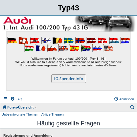
Typ43
Willkommen im Forum der Audi 100/200 - Typ43 - IG!
We would also like to extend a very warm welcome to all our foreign friends!
Nous souhaitons (également) la bienvenue aux internautes d'ailleurs.
IG-Spendeninfo
FAQ
Anmelden
S
Foren-Übersicht
Unbeantwortete Themen
Aktive Themen
u
Häufig gestellte Fragen
c
h
Registrierung und Anmeldung
e