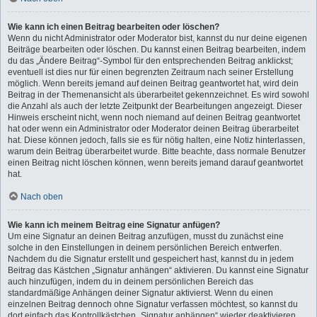
Wie kann ich einen Beitrag bearbeiten oder löschen?
Wenn du nicht Administrator oder Moderator bist, kannst du nur deine eigenen
Beiträge bearbeiten oder löschen. Du kannst einen Beitrag bearbeiten, indem
du das „Ändere Beitrag“-Symbol für den entsprechenden Beitrag anklickst;
eventuell ist dies nur für einen begrenzten Zeitraum nach seiner Erstellung
möglich. Wenn bereits jemand auf deinen Beitrag geantwortet hat, wird dein
Beitrag in der Themenansicht als überarbeitet gekennzeichnet. Es wird sowohl
die Anzahl als auch der letzte Zeitpunkt der Bearbeitungen angezeigt. Dieser
Hinweis erscheint nicht, wenn noch niemand auf deinen Beitrag geantwortet
hat oder wenn ein Administrator oder Moderator deinen Beitrag überarbeitet
hat. Diese können jedoch, falls sie es für nötig halten, eine Notiz hinterlassen,
warum dein Beitrag überarbeitet wurde. Bitte beachte, dass normale Benutzer
einen Beitrag nicht löschen können, wenn bereits jemand darauf geantwortet
hat.
Nach oben
Wie kann ich meinem Beitrag eine Signatur anfügen?
Um eine Signatur an deinen Beitrag anzufügen, musst du zunächst eine
solche in den Einstellungen in deinem persönlichen Bereich entwerfen.
Nachdem du die Signatur erstellt und gespeichert hast, kannst du in jedem
Beitrag das Kästchen „Signatur anhängen“ aktivieren. Du kannst eine Signatur
auch hinzufügen, indem du in deinem persönlichen Bereich das
standardmäßige Anhängen deiner Signatur aktivierst. Wenn du einen
einzelnen Beitrag dennoch ohne Signatur verfassen möchtest, so kannst du
dort einfach das Kontrollkästchen „Signatur anhängen“ wieder deaktivieren.