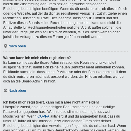
hierzu die Zustimmung der Eltern beziehungsweise des oder der
Erziehungsberechtigten benötigen. Wenn du dir unsicher bist, ob dies auf dich
oder die Website, auf der du dich zu registrieren versuchst, zutrifft, ziehe einen
rechtlichen Beistand zu Rate. Bitte beachte, dass phpBB Limited und der
Besitzer dieses Boards keine Rechtsberatung anbieten kann und nicht die
Anlaufstelle für Rechtsangelegenheiten jeglicher Art ist; außer solchen, die
unter der Frage „An wen soll ich mich wenden, falls es Beschwerden oder
juristische Anfragen zu diesem Forum gibt?“ behandelt werden.
Nach oben
Warum kann ich mich nicht registrieren?
Es kann sein, dass die Board-Administration die Registrierung komplett
ausgeschaltet hat, damit sich keine neuen Benutzer mehr anmelden können.
Es könnte auch sein, dass deine IP-Adresse oder der Benutzername, mit dem
du dich registrieren möchtest, gesperrt wurden. Um Hilfe zu erhalten, wende
dich an die Board-Administration.
Nach oben
Ich habe mich registriert, kann mich aber nicht anmelden!
Überprüfe zuerst, ob du den richtigen Benutzernamen und das richtige
Passwort eingegeben hast. Wenn diese stimmen, dann gibt es zwei
Möglichkeiten. Wenn
COPPA
aktiviert ist und du angegeben hast, dass du
unter 13 Jahre alt bist, musst du bzw. einer deiner Eltern oder deiner
Erziehungsberechtigten den Anweisungen folgen, die du erhalten hast. Wenn
dies nicht der Fall ist, muss dein Benutzerkonto vielleicht aktiviert werden. Bei