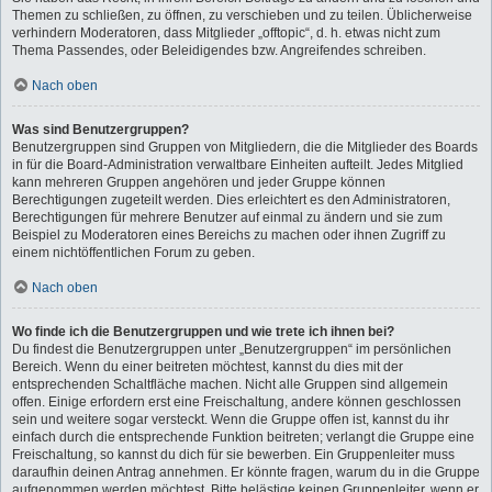
Themen zu schließen, zu öffnen, zu verschieben und zu teilen. Üblicherweise
verhindern Moderatoren, dass Mitglieder „offtopic“, d. h. etwas nicht zum
Thema Passendes, oder Beleidigendes bzw. Angreifendes schreiben.
Nach oben
Was sind Benutzergruppen?
Benutzergruppen sind Gruppen von Mitgliedern, die die Mitglieder des Boards
in für die Board-Administration verwaltbare Einheiten aufteilt. Jedes Mitglied
kann mehreren Gruppen angehören und jeder Gruppe können
Berechtigungen zugeteilt werden. Dies erleichtert es den Administratoren,
Berechtigungen für mehrere Benutzer auf einmal zu ändern und sie zum
Beispiel zu Moderatoren eines Bereichs zu machen oder ihnen Zugriff zu
einem nichtöffentlichen Forum zu geben.
Nach oben
Wo finde ich die Benutzergruppen und wie trete ich ihnen bei?
Du findest die Benutzergruppen unter „Benutzergruppen“ im persönlichen
Bereich. Wenn du einer beitreten möchtest, kannst du dies mit der
entsprechenden Schaltfläche machen. Nicht alle Gruppen sind allgemein
offen. Einige erfordern erst eine Freischaltung, andere können geschlossen
sein und weitere sogar versteckt. Wenn die Gruppe offen ist, kannst du ihr
einfach durch die entsprechende Funktion beitreten; verlangt die Gruppe eine
Freischaltung, so kannst du dich für sie bewerben. Ein Gruppenleiter muss
daraufhin deinen Antrag annehmen. Er könnte fragen, warum du in die Gruppe
aufgenommen werden möchtest. Bitte belästige keinen Gruppenleiter, wenn er