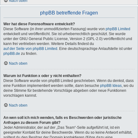
Nach oben
phpBB betreffende Fragen
Wer hat diese Forensoftware entwickelt?
Diese Software (in ihrer unmodifizierten Fassung) wurde von
phpBB Limited
entwickelt und veröffentlicht. Sie ist urheberrechtlich geschützt. Sie wurde
unter der GNU General Public License, Version 2 (GPL-2.0) veröffentlicht und
kann frei vertrieben werden. Weitere Details findest du
auf der Seite von phpBB Limited
. Eine deutschsprachige Anlaufstelle ist unter
phpBB.de
zu finden.
Nach oben
Warum ist Funktion x oder y nicht enthalten?
Diese Software wurde von phpBB Limited geschrieben. Wenn du denkst, dass
eine Funktion implementiert werden sollte, dann besuche
phpBB Ideas
, wo du
deine Stimme für bestehende Vorschläge abgeben oder neue Funktionen
vorschlagen kannst.
Nach oben
An wen soll ich mich wenden, falls es Beschwerden oder juristische
Anfragen zu diesem Forum gibt?
Jeder Administrator, der auf der „Das Team“-Seite aufgeführt ist, ist ein
geeigneter Kontakt für deine Beschwerde. Wenn du so keine Antwort erhältst,
solltest du den Besitzer der Domain kontaktieren (führe dazu eine