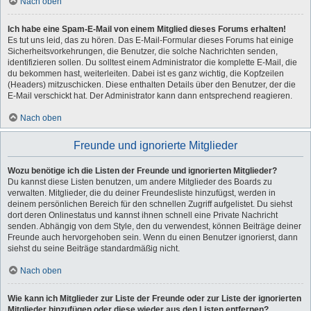
Nach oben
Ich habe eine Spam-E-Mail von einem Mitglied dieses Forums erhalten!
Es tut uns leid, das zu hören. Das E-Mail-Formular dieses Forums hat einige
Sicherheitsvorkehrungen, die Benutzer, die solche Nachrichten senden,
identifizieren sollen. Du solltest einem Administrator die komplette E-Mail, die
du bekommen hast, weiterleiten. Dabei ist es ganz wichtig, die Kopfzeilen
(Headers) mitzuschicken. Diese enthalten Details über den Benutzer, der die
E-Mail verschickt hat. Der Administrator kann dann entsprechend reagieren.
Nach oben
Freunde und ignorierte Mitglieder
Wozu benötige ich die Listen der Freunde und ignorierten Mitglieder?
Du kannst diese Listen benutzen, um andere Mitglieder des Boards zu
verwalten. Mitglieder, die du deiner Freundesliste hinzufügst, werden in
deinem persönlichen Bereich für den schnellen Zugriff aufgelistet. Du siehst
dort deren Onlinestatus und kannst ihnen schnell eine Private Nachricht
senden. Abhängig von dem Style, den du verwendest, können Beiträge deiner
Freunde auch hervorgehoben sein. Wenn du einen Benutzer ignorierst, dann
siehst du seine Beiträge standardmäßig nicht.
Nach oben
Wie kann ich Mitglieder zur Liste der Freunde oder zur Liste der ignorierten
Mitglieder hinzufügen oder diese wieder aus den Listen entfernen?