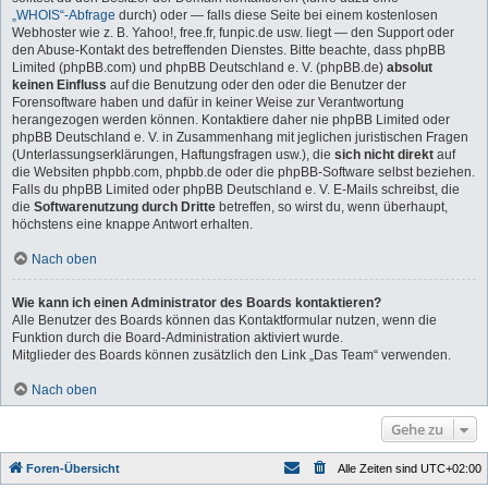
„WHOIS“-Abfrage
durch) oder — falls diese Seite bei einem kostenlosen
Webhoster wie z. B. Yahoo!, free.fr, funpic.de usw. liegt — den Support oder
den Abuse-Kontakt des betreffenden Dienstes. Bitte beachte, dass phpBB
Limited (phpBB.com) und phpBB Deutschland e. V. (phpBB.de)
absolut
keinen Einfluss
auf die Benutzung oder den oder die Benutzer der
Forensoftware haben und dafür in keiner Weise zur Verantwortung
herangezogen werden können. Kontaktiere daher nie phpBB Limited oder
phpBB Deutschland e. V. in Zusammenhang mit jeglichen juristischen Fragen
(Unterlassungserklärungen, Haftungsfragen usw.), die
sich nicht direkt
auf
die Websiten phpbb.com, phpbb.de oder die phpBB-Software selbst beziehen.
Falls du phpBB Limited oder phpBB Deutschland e. V. E-Mails schreibst, die
die
Softwarenutzung durch Dritte
betreffen, so wirst du, wenn überhaupt,
höchstens eine knappe Antwort erhalten.
Nach oben
Wie kann ich einen Administrator des Boards kontaktieren?
Alle Benutzer des Boards können das Kontaktformular nutzen, wenn die
Funktion durch die Board-Administration aktiviert wurde.
Mitglieder des Boards können zusätzlich den Link „Das Team“ verwenden.
Nach oben
Gehe zu
Foren-Übersicht
Alle Zeiten sind
UTC+02:00