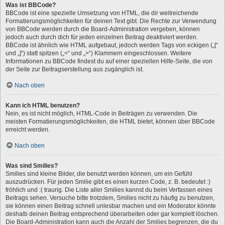
Was ist BBCode?
BBCode ist eine spezielle Umsetzung von HTML, die dir weitreichende
Formatierungsmöglichkeiten für deinen Text gibt. Die Rechte zur Verwendung
von BBCode werden durch die Board-Administration vergeben, können
jedoch auch durch dich für jeden einzelnen Beitrag deaktiviert werden.
BBCode ist ähnlich wie HTML aufgebaut, jedoch werden Tags von eckigen („[“
und „]“) statt spitzen („<“ und „>“) Klammern eingeschlossen. Weitere
Informationen zu BBCode findest du auf einer speziellen Hilfe-Seite, die von
der Seite zur Beitragserstellung aus zugänglich ist.
Nach oben
Kann ich HTML benutzen?
Nein, es ist nicht möglich, HTML-Code in Beiträgen zu verwenden. Die
meisten Formatierungsmöglichkeiten, die HTML bietet, können über BBCode
erreicht werden.
Nach oben
Was sind Smilies?
Smilies sind kleine Bilder, die benutzt werden können, um ein Gefühl
auszudrücken. Für jeden Smilie gibt es einen kurzen Code, z. B. bedeutet :)
fröhlich und :( traurig. Die Liste aller Smilies kannst du beim Verfassen eines
Beitrags sehen. Versuche bitte trotzdem, Smilies nicht zu häufig zu benutzen,
sie können einen Beitrag schnell unlesbar machen und ein Moderator könnte
deshalb deinen Beitrag entsprechend überarbeiten oder gar komplett löschen.
Die Board-Administration kann auch die Anzahl der Smilies begrenzen, die du