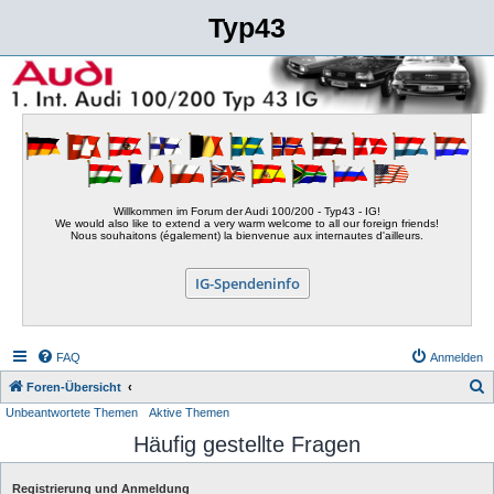
Typ43
Willkommen im Forum der Audi 100/200 - Typ43 - IG!
We would also like to extend a very warm welcome to all our foreign friends!
Nous souhaitons (également) la bienvenue aux internautes d'ailleurs.
IG-Spendeninfo
FAQ
Anmelden
S
Foren-Übersicht
Unbeantwortete Themen
Aktive Themen
u
Häufig gestellte Fragen
c
h
Registrierung und Anmeldung
e