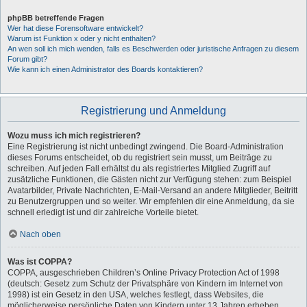
phpBB betreffende Fragen
Wer hat diese Forensoftware entwickelt?
Warum ist Funktion x oder y nicht enthalten?
An wen soll ich mich wenden, falls es Beschwerden oder juristische Anfragen zu diesem
Forum gibt?
Wie kann ich einen Administrator des Boards kontaktieren?
Registrierung und Anmeldung
Wozu muss ich mich registrieren?
Eine Registrierung ist nicht unbedingt zwingend. Die Board-Administration
dieses Forums entscheidet, ob du registriert sein musst, um Beiträge zu
schreiben. Auf jeden Fall erhältst du als registriertes Mitglied Zugriff auf
zusätzliche Funktionen, die Gästen nicht zur Verfügung stehen: zum Beispiel
Avatarbilder, Private Nachrichten, E-Mail-Versand an andere Mitglieder, Beitritt
zu Benutzergruppen und so weiter. Wir empfehlen dir eine Anmeldung, da sie
schnell erledigt ist und dir zahlreiche Vorteile bietet.
Nach oben
Was ist COPPA?
COPPA, ausgeschrieben Children’s Online Privacy Protection Act of 1998
(deutsch: Gesetz zum Schutz der Privatsphäre von Kindern im Internet von
1998) ist ein Gesetz in den USA, welches festlegt, dass Websites, die
möglicherweise persönliche Daten von Kindern unter 13 Jahren erheben,