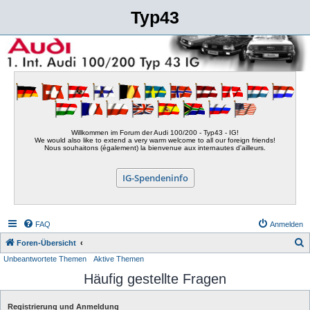
Typ43
Willkommen im Forum der Audi 100/200 - Typ43 - IG!
We would also like to extend a very warm welcome to all our foreign friends!
Nous souhaitons (également) la bienvenue aux internautes d'ailleurs.
IG-Spendeninfo
FAQ
Anmelden
S
Foren-Übersicht
Unbeantwortete Themen
Aktive Themen
u
Häufig gestellte Fragen
c
h
Registrierung und Anmeldung
e