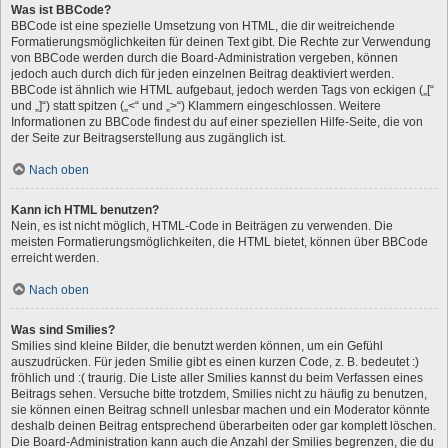
Was ist BBCode?
BBCode ist eine spezielle Umsetzung von HTML, die dir weitreichende
Formatierungsmöglichkeiten für deinen Text gibt. Die Rechte zur Verwendung
von BBCode werden durch die Board-Administration vergeben, können
jedoch auch durch dich für jeden einzelnen Beitrag deaktiviert werden.
BBCode ist ähnlich wie HTML aufgebaut, jedoch werden Tags von eckigen („[“
und „]“) statt spitzen („<“ und „>“) Klammern eingeschlossen. Weitere
Informationen zu BBCode findest du auf einer speziellen Hilfe-Seite, die von
der Seite zur Beitragserstellung aus zugänglich ist.
Nach oben
Kann ich HTML benutzen?
Nein, es ist nicht möglich, HTML-Code in Beiträgen zu verwenden. Die
meisten Formatierungsmöglichkeiten, die HTML bietet, können über BBCode
erreicht werden.
Nach oben
Was sind Smilies?
Smilies sind kleine Bilder, die benutzt werden können, um ein Gefühl
auszudrücken. Für jeden Smilie gibt es einen kurzen Code, z. B. bedeutet :)
fröhlich und :( traurig. Die Liste aller Smilies kannst du beim Verfassen eines
Beitrags sehen. Versuche bitte trotzdem, Smilies nicht zu häufig zu benutzen,
sie können einen Beitrag schnell unlesbar machen und ein Moderator könnte
deshalb deinen Beitrag entsprechend überarbeiten oder gar komplett löschen.
Die Board-Administration kann auch die Anzahl der Smilies begrenzen, die du