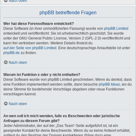
Nach oben
phpBB betreffende Fragen
Wer hat diese Forensoftware entwickelt?
Diese Software (in ihrer unmodifizierten Fassung) wurde von
phpBB Limited
entwickelt und veröffentlicht. Sie ist urheberrechtlich geschützt. Sie wurde
unter der GNU General Public License, Version 2 (GPL-2.0) veröffentlicht und
kann frei vertrieben werden. Weitere Details findest du
auf der Seite von phpBB Limited
. Eine deutschsprachige Anlaufstelle ist unter
phpBB.de
zu finden.
Nach oben
Warum ist Funktion x oder y nicht enthalten?
Diese Software wurde von phpBB Limited geschrieben. Wenn du denkst, dass
eine Funktion implementiert werden sollte, dann besuche
phpBB Ideas
, wo du
deine Stimme für bestehende Vorschläge abgeben oder neue Funktionen
vorschlagen kannst.
Nach oben
An wen soll ich mich wenden, falls es Beschwerden oder juristische
Anfragen zu diesem Forum gibt?
Jeder Administrator, der auf der „Das Team“-Seite aufgeführt ist, ist ein
geeigneter Kontakt für deine Beschwerde. Wenn du so keine Antwort erhältst,
solltest du den Besitzer der Domain kontaktieren (führe dazu eine