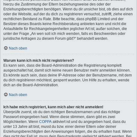
hierzu die Zustimmung der Eltern beziehungsweise des oder der
Erziehungsberechtigten benötigen. Wenn du dir unsicher bist, ob dies auf dich
oder die Website, auf der du dich zu registrieren versuchst, zutrifft, ziehe einen
rechtlichen Beistand zu Rate. Bitte beachte, dass phpBB Limited und der
Besitzer dieses Boards keine Rechtsberatung anbieten kann und nicht die
Anlaufstelle für Rechtsangelegenheiten jeglicher Art ist; außer solchen, die
unter der Frage „An wen soll ich mich wenden, falls es Beschwerden oder
juristische Anfragen zu diesem Forum gibt?“ behandelt werden.
Nach oben
Warum kann ich mich nicht registrieren?
Es kann sein, dass die Board-Administration die Registrierung komplett
ausgeschaltet hat, damit sich keine neuen Benutzer mehr anmelden können.
Es könnte auch sein, dass deine IP-Adresse oder der Benutzername, mit dem
du dich registrieren möchtest, gesperrt wurden. Um Hilfe zu erhalten, wende
dich an die Board-Administration.
Nach oben
Ich habe mich registriert, kann mich aber nicht anmelden!
Überprüfe zuerst, ob du den richtigen Benutzernamen und das richtige
Passwort eingegeben hast. Wenn diese stimmen, dann gibt es zwei
Möglichkeiten. Wenn
COPPA
aktiviert ist und du angegeben hast, dass du
unter 13 Jahre alt bist, musst du bzw. einer deiner Eltern oder deiner
Erziehungsberechtigten den Anweisungen folgen, die du erhalten hast. Wenn
dies nicht der Fall ist, muss dein Benutzerkonto vielleicht aktiviert werden. Bei