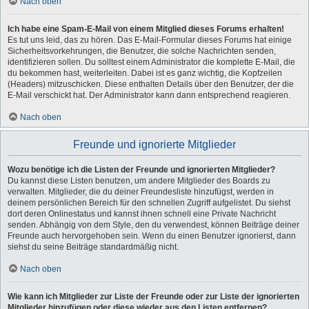
Nach oben
Ich habe eine Spam-E-Mail von einem Mitglied dieses Forums erhalten!
Es tut uns leid, das zu hören. Das E-Mail-Formular dieses Forums hat einige
Sicherheitsvorkehrungen, die Benutzer, die solche Nachrichten senden,
identifizieren sollen. Du solltest einem Administrator die komplette E-Mail, die
du bekommen hast, weiterleiten. Dabei ist es ganz wichtig, die Kopfzeilen
(Headers) mitzuschicken. Diese enthalten Details über den Benutzer, der die
E-Mail verschickt hat. Der Administrator kann dann entsprechend reagieren.
Nach oben
Freunde und ignorierte Mitglieder
Wozu benötige ich die Listen der Freunde und ignorierten Mitglieder?
Du kannst diese Listen benutzen, um andere Mitglieder des Boards zu
verwalten. Mitglieder, die du deiner Freundesliste hinzufügst, werden in
deinem persönlichen Bereich für den schnellen Zugriff aufgelistet. Du siehst
dort deren Onlinestatus und kannst ihnen schnell eine Private Nachricht
senden. Abhängig von dem Style, den du verwendest, können Beiträge deiner
Freunde auch hervorgehoben sein. Wenn du einen Benutzer ignorierst, dann
siehst du seine Beiträge standardmäßig nicht.
Nach oben
Wie kann ich Mitglieder zur Liste der Freunde oder zur Liste der ignorierten
Mitglieder hinzufügen oder diese wieder aus den Listen entfernen?