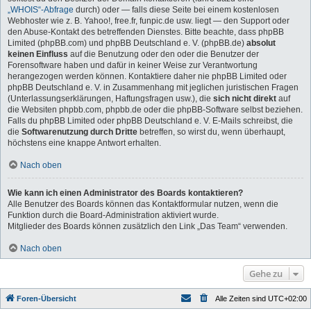
„WHOIS“-Abfrage
durch) oder — falls diese Seite bei einem kostenlosen
Webhoster wie z. B. Yahoo!, free.fr, funpic.de usw. liegt — den Support oder
den Abuse-Kontakt des betreffenden Dienstes. Bitte beachte, dass phpBB
Limited (phpBB.com) und phpBB Deutschland e. V. (phpBB.de)
absolut
keinen Einfluss
auf die Benutzung oder den oder die Benutzer der
Forensoftware haben und dafür in keiner Weise zur Verantwortung
herangezogen werden können. Kontaktiere daher nie phpBB Limited oder
phpBB Deutschland e. V. in Zusammenhang mit jeglichen juristischen Fragen
(Unterlassungserklärungen, Haftungsfragen usw.), die
sich nicht direkt
auf
die Websiten phpbb.com, phpbb.de oder die phpBB-Software selbst beziehen.
Falls du phpBB Limited oder phpBB Deutschland e. V. E-Mails schreibst, die
die
Softwarenutzung durch Dritte
betreffen, so wirst du, wenn überhaupt,
höchstens eine knappe Antwort erhalten.
Nach oben
Wie kann ich einen Administrator des Boards kontaktieren?
Alle Benutzer des Boards können das Kontaktformular nutzen, wenn die
Funktion durch die Board-Administration aktiviert wurde.
Mitglieder des Boards können zusätzlich den Link „Das Team“ verwenden.
Nach oben
Gehe zu
Foren-Übersicht
Alle Zeiten sind
UTC+02:00