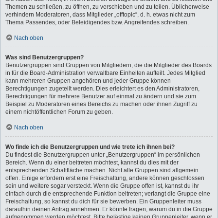
Themen zu schließen, zu öffnen, zu verschieben und zu teilen. Üblicherweise
verhindern Moderatoren, dass Mitglieder „offtopic“, d. h. etwas nicht zum
Thema Passendes, oder Beleidigendes bzw. Angreifendes schreiben.
Nach oben
Was sind Benutzergruppen?
Benutzergruppen sind Gruppen von Mitgliedern, die die Mitglieder des Boards
in für die Board-Administration verwaltbare Einheiten aufteilt. Jedes Mitglied
kann mehreren Gruppen angehören und jeder Gruppe können
Berechtigungen zugeteilt werden. Dies erleichtert es den Administratoren,
Berechtigungen für mehrere Benutzer auf einmal zu ändern und sie zum
Beispiel zu Moderatoren eines Bereichs zu machen oder ihnen Zugriff zu
einem nichtöffentlichen Forum zu geben.
Nach oben
Wo finde ich die Benutzergruppen und wie trete ich ihnen bei?
Du findest die Benutzergruppen unter „Benutzergruppen“ im persönlichen
Bereich. Wenn du einer beitreten möchtest, kannst du dies mit der
entsprechenden Schaltfläche machen. Nicht alle Gruppen sind allgemein
offen. Einige erfordern erst eine Freischaltung, andere können geschlossen
sein und weitere sogar versteckt. Wenn die Gruppe offen ist, kannst du ihr
einfach durch die entsprechende Funktion beitreten; verlangt die Gruppe eine
Freischaltung, so kannst du dich für sie bewerben. Ein Gruppenleiter muss
daraufhin deinen Antrag annehmen. Er könnte fragen, warum du in die Gruppe
aufgenommen werden möchtest. Bitte belästige keinen Gruppenleiter, wenn er