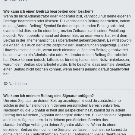
Wie kann ich einen Beitrag bearbeiten oder löschen?
Wenn du nicht Administrator oder Moderator bist, kannst du nur deine eigenen
Beiträge bearbeiten oder löschen. Du kannst einen Beitrag bearbeiten, indem
du das „Ändere Beitrag“-Symbol für den entsprechenden Beitrag anklickst;
eventuell ist dies nur für einen begrenzten Zeitraum nach seiner Erstellung
möglich. Wenn bereits jemand auf deinen Beitrag geantwortet hat, wird dein
Beitrag in der Themenansicht als überarbeitet gekennzeichnet. Es wird sowohl
die Anzahl als auch der letzte Zeitpunkt der Bearbeitungen angezeigt. Dieser
Hinweis erscheint nicht, wenn noch niemand auf deinen Beitrag geantwortet
hat oder wenn ein Administrator oder Moderator deinen Beitrag überarbeitet
hat. Diese können jedoch, falls sie es für nötig halten, eine Notiz hinterlassen,
warum dein Beitrag überarbeitet wurde. Bitte beachte, dass normale Benutzer
einen Beitrag nicht löschen können, wenn bereits jemand darauf geantwortet
hat.
Nach oben
Wie kann ich meinem Beitrag eine Signatur anfügen?
Um eine Signatur an deinen Beitrag anzufügen, musst du zunächst eine
solche in den Einstellungen in deinem persönlichen Bereich entwerfen.
Nachdem du die Signatur erstellt und gespeichert hast, kannst du in jedem
Beitrag das Kästchen „Signatur anhängen“ aktivieren. Du kannst eine Signatur
auch hinzufügen, indem du in deinem persönlichen Bereich das
standardmäßige Anhängen deiner Signatur aktivierst. Wenn du einen
einzelnen Beitrag dennoch ohne Signatur verfassen möchtest, so kannst du
dort einfach das Kontrollkästchen „Signatur anhängen“ wieder deaktivieren.