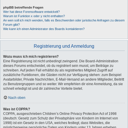
phpBB betreffende Fragen
Wer hat diese Forensoftware entwickelt?
Warum ist Funktion x oder y nicht enthalten?
An wen soll ich mich wenden, falls es Beschwerden oder juristische Anfragen zu diesem
Forum gibt?
Wie kann ich einen Administrator des Boards kontaktieren?
Registrierung und Anmeldung
Wozu muss ich mich registrieren?
Eine Registrierung ist nicht unbedingt zwingend. Die Board-Administration
dieses Forums entscheidet, ob du registriert sein musst, um Beiträge zu
schreiben. Auf jeden Fall erhältst du als registriertes Mitglied Zugriff auf
zusätzliche Funktionen, die Gästen nicht zur Verfügung stehen: zum Beispiel
Avatarbilder, Private Nachrichten, E-Mail-Versand an andere Mitglieder, Beitritt
zu Benutzergruppen und so weiter. Wir empfehlen dir eine Anmeldung, da sie
schnell erledigt ist und dir zahlreiche Vorteile bietet.
Nach oben
Was ist COPPA?
COPPA, ausgeschrieben Children’s Online Privacy Protection Act of 1998
(deutsch: Gesetz zum Schutz der Privatsphäre von Kindern im Internet von
1998) ist ein Gesetz in den USA, welches festlegt, dass Websites, die
möglicherweise persönliche Daten von Kindern unter 13 Jahren erheben,