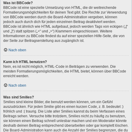
Was ist BBCode?
BBCode ist eine spezielle Umsetzung von HTML, die dir weitreichende
Formatierungsmöglichkeiten für deinen Text gibt. Die Rechte zur Verwendung
von BBCode werden durch die Board-Administration vergeben, können
jedoch auch durch dich für jeden einzelnen Beitrag deaktiviert werden.
BBCode ist ähnlich wie HTML aufgebaut, jedoch werden Tags von eckigen („[“
und „]“) statt spitzen („<“ und „>“) Klammern eingeschlossen. Weitere
Informationen zu BBCode findest du auf einer speziellen Hilfe-Seite, die von
der Seite zur Beitragserstellung aus zugänglich ist.
Nach oben
Kann ich HTML benutzen?
Nein, es ist nicht möglich, HTML-Code in Beiträgen zu verwenden. Die
meisten Formatierungsmöglichkeiten, die HTML bietet, können über BBCode
erreicht werden.
Nach oben
Was sind Smilies?
Smilies sind kleine Bilder, die benutzt werden können, um ein Gefühl
auszudrücken. Für jeden Smilie gibt es einen kurzen Code, z. B. bedeutet :)
fröhlich und :( traurig. Die Liste aller Smilies kannst du beim Verfassen eines
Beitrags sehen. Versuche bitte trotzdem, Smilies nicht zu häufig zu benutzen,
sie können einen Beitrag schnell unlesbar machen und ein Moderator könnte
deshalb deinen Beitrag entsprechend überarbeiten oder gar komplett löschen.
Die Board-Administration kann auch die Anzahl der Smilies begrenzen, die du