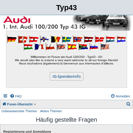
Typ43
Willkommen im Forum der Audi 100/200 - Typ43 - IG!
We would also like to extend a very warm welcome to all our foreign friends!
Nous souhaitons (également) la bienvenue aux internautes d'ailleurs.
IG-Spendeninfo
FAQ
Anmelden
S
Foren-Übersicht
Unbeantwortete Themen
Aktive Themen
u
Häufig gestellte Fragen
c
h
Registrierung und Anmeldung
e