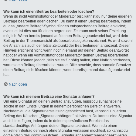
Wie kann ich einen Beitrag bearbeiten oder löschen?
Wenn du nicht Administrator oder Moderator bist, kannst du nur deine eigenen
Beiträge bearbeiten oder löschen. Du kannst einen Beitrag bearbeiten, indem
du das „Ändere Beitrag“-Symbol für den entsprechenden Beitrag anklickst;
eventuell ist dies nur für einen begrenzten Zeitraum nach seiner Erstellung
möglich. Wenn bereits jemand auf deinen Beitrag geantwortet hat, wird dein
Beitrag in der Themenansicht als überarbeitet gekennzeichnet. Es wird sowohl
die Anzahl als auch der letzte Zeitpunkt der Bearbeitungen angezeigt. Dieser
Hinweis erscheint nicht, wenn noch niemand auf deinen Beitrag geantwortet
hat oder wenn ein Administrator oder Moderator deinen Beitrag überarbeitet
hat. Diese können jedoch, falls sie es für nötig halten, eine Notiz hinterlassen,
warum dein Beitrag überarbeitet wurde. Bitte beachte, dass normale Benutzer
einen Beitrag nicht löschen können, wenn bereits jemand darauf geantwortet
hat.
Nach oben
Wie kann ich meinem Beitrag eine Signatur anfügen?
Um eine Signatur an deinen Beitrag anzufügen, musst du zunächst eine
solche in den Einstellungen in deinem persönlichen Bereich entwerfen.
Nachdem du die Signatur erstellt und gespeichert hast, kannst du in jedem
Beitrag das Kästchen „Signatur anhängen“ aktivieren. Du kannst eine Signatur
auch hinzufügen, indem du in deinem persönlichen Bereich das
standardmäßige Anhängen deiner Signatur aktivierst. Wenn du einen
einzelnen Beitrag dennoch ohne Signatur verfassen möchtest, so kannst du
dort einfach das Kontrollkästchen „Signatur anhängen“ wieder deaktivieren.