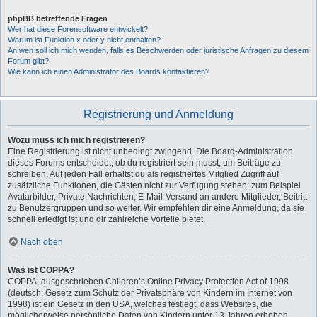
phpBB betreffende Fragen
Wer hat diese Forensoftware entwickelt?
Warum ist Funktion x oder y nicht enthalten?
An wen soll ich mich wenden, falls es Beschwerden oder juristische Anfragen zu diesem
Forum gibt?
Wie kann ich einen Administrator des Boards kontaktieren?
Registrierung und Anmeldung
Wozu muss ich mich registrieren?
Eine Registrierung ist nicht unbedingt zwingend. Die Board-Administration
dieses Forums entscheidet, ob du registriert sein musst, um Beiträge zu
schreiben. Auf jeden Fall erhältst du als registriertes Mitglied Zugriff auf
zusätzliche Funktionen, die Gästen nicht zur Verfügung stehen: zum Beispiel
Avatarbilder, Private Nachrichten, E-Mail-Versand an andere Mitglieder, Beitritt
zu Benutzergruppen und so weiter. Wir empfehlen dir eine Anmeldung, da sie
schnell erledigt ist und dir zahlreiche Vorteile bietet.
Nach oben
Was ist COPPA?
COPPA, ausgeschrieben Children’s Online Privacy Protection Act of 1998
(deutsch: Gesetz zum Schutz der Privatsphäre von Kindern im Internet von
1998) ist ein Gesetz in den USA, welches festlegt, dass Websites, die
möglicherweise persönliche Daten von Kindern unter 13 Jahren erheben,