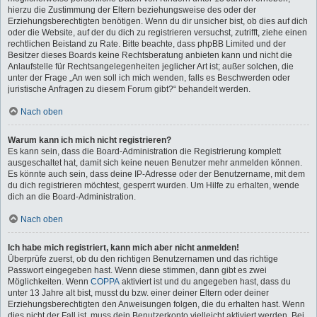
hierzu die Zustimmung der Eltern beziehungsweise des oder der
Erziehungsberechtigten benötigen. Wenn du dir unsicher bist, ob dies auf dich
oder die Website, auf der du dich zu registrieren versuchst, zutrifft, ziehe einen
rechtlichen Beistand zu Rate. Bitte beachte, dass phpBB Limited und der
Besitzer dieses Boards keine Rechtsberatung anbieten kann und nicht die
Anlaufstelle für Rechtsangelegenheiten jeglicher Art ist; außer solchen, die
unter der Frage „An wen soll ich mich wenden, falls es Beschwerden oder
juristische Anfragen zu diesem Forum gibt?“ behandelt werden.
Nach oben
Warum kann ich mich nicht registrieren?
Es kann sein, dass die Board-Administration die Registrierung komplett
ausgeschaltet hat, damit sich keine neuen Benutzer mehr anmelden können.
Es könnte auch sein, dass deine IP-Adresse oder der Benutzername, mit dem
du dich registrieren möchtest, gesperrt wurden. Um Hilfe zu erhalten, wende
dich an die Board-Administration.
Nach oben
Ich habe mich registriert, kann mich aber nicht anmelden!
Überprüfe zuerst, ob du den richtigen Benutzernamen und das richtige
Passwort eingegeben hast. Wenn diese stimmen, dann gibt es zwei
Möglichkeiten. Wenn
COPPA
aktiviert ist und du angegeben hast, dass du
unter 13 Jahre alt bist, musst du bzw. einer deiner Eltern oder deiner
Erziehungsberechtigten den Anweisungen folgen, die du erhalten hast. Wenn
dies nicht der Fall ist, muss dein Benutzerkonto vielleicht aktiviert werden. Bei