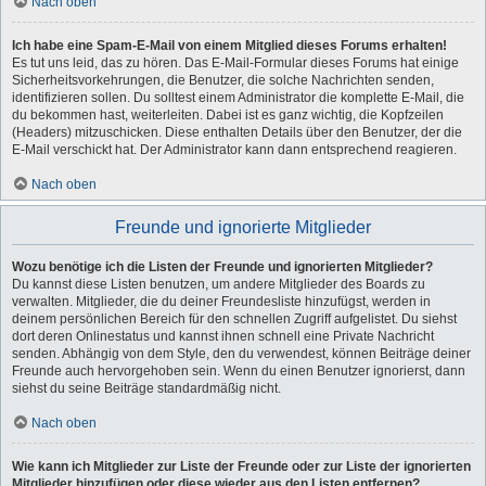
Nach oben
Ich habe eine Spam-E-Mail von einem Mitglied dieses Forums erhalten!
Es tut uns leid, das zu hören. Das E-Mail-Formular dieses Forums hat einige
Sicherheitsvorkehrungen, die Benutzer, die solche Nachrichten senden,
identifizieren sollen. Du solltest einem Administrator die komplette E-Mail, die
du bekommen hast, weiterleiten. Dabei ist es ganz wichtig, die Kopfzeilen
(Headers) mitzuschicken. Diese enthalten Details über den Benutzer, der die
E-Mail verschickt hat. Der Administrator kann dann entsprechend reagieren.
Nach oben
Freunde und ignorierte Mitglieder
Wozu benötige ich die Listen der Freunde und ignorierten Mitglieder?
Du kannst diese Listen benutzen, um andere Mitglieder des Boards zu
verwalten. Mitglieder, die du deiner Freundesliste hinzufügst, werden in
deinem persönlichen Bereich für den schnellen Zugriff aufgelistet. Du siehst
dort deren Onlinestatus und kannst ihnen schnell eine Private Nachricht
senden. Abhängig von dem Style, den du verwendest, können Beiträge deiner
Freunde auch hervorgehoben sein. Wenn du einen Benutzer ignorierst, dann
siehst du seine Beiträge standardmäßig nicht.
Nach oben
Wie kann ich Mitglieder zur Liste der Freunde oder zur Liste der ignorierten
Mitglieder hinzufügen oder diese wieder aus den Listen entfernen?