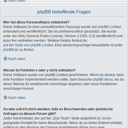
Nach oben
phpBB betreffende Fragen
Wer hat diese Forensoftware entwickelt?
Diese Software (in ihrer unmodifizierten Fassung) wurde von
phpBB Limited
entwickelt und veröffentlicht. Sie ist urheberrechtlich geschützt. Sie wurde
unter der GNU General Public License, Version 2 (GPL-2.0) veröffentlicht und
kann frei vertrieben werden. Weitere Details findest du
auf der Seite von phpBB Limited
. Eine deutschsprachige Anlaufstelle ist unter
phpBB.de
zu finden.
Nach oben
Warum ist Funktion x oder y nicht enthalten?
Diese Software wurde von phpBB Limited geschrieben. Wenn du denkst, dass
eine Funktion implementiert werden sollte, dann besuche
phpBB Ideas
, wo du
deine Stimme für bestehende Vorschläge abgeben oder neue Funktionen
vorschlagen kannst.
Nach oben
An wen soll ich mich wenden, falls es Beschwerden oder juristische
Anfragen zu diesem Forum gibt?
Jeder Administrator, der auf der „Das Team“-Seite aufgeführt ist, ist ein
geeigneter Kontakt für deine Beschwerde. Wenn du so keine Antwort erhältst,
solltest du den Besitzer der Domain kontaktieren (führe dazu eine