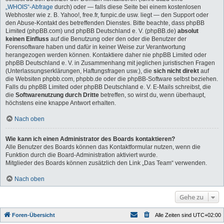
„WHOIS“-Abfrage
durch) oder — falls diese Seite bei einem kostenlosen
Webhoster wie z. B. Yahoo!, free.fr, funpic.de usw. liegt — den Support oder
den Abuse-Kontakt des betreffenden Dienstes. Bitte beachte, dass phpBB
Limited (phpBB.com) und phpBB Deutschland e. V. (phpBB.de)
absolut
keinen Einfluss
auf die Benutzung oder den oder die Benutzer der
Forensoftware haben und dafür in keiner Weise zur Verantwortung
herangezogen werden können. Kontaktiere daher nie phpBB Limited oder
phpBB Deutschland e. V. in Zusammenhang mit jeglichen juristischen Fragen
(Unterlassungserklärungen, Haftungsfragen usw.), die
sich nicht direkt
auf
die Websiten phpbb.com, phpbb.de oder die phpBB-Software selbst beziehen.
Falls du phpBB Limited oder phpBB Deutschland e. V. E-Mails schreibst, die
die
Softwarenutzung durch Dritte
betreffen, so wirst du, wenn überhaupt,
höchstens eine knappe Antwort erhalten.
Nach oben
Wie kann ich einen Administrator des Boards kontaktieren?
Alle Benutzer des Boards können das Kontaktformular nutzen, wenn die
Funktion durch die Board-Administration aktiviert wurde.
Mitglieder des Boards können zusätzlich den Link „Das Team“ verwenden.
Nach oben
Gehe zu
Foren-Übersicht
Alle Zeiten sind
UTC+02:00