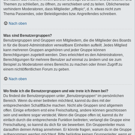
Themen zu schließen, zu öffnen, zu verschieben und zu teilen. Üblicherweise
verhindern Moderatoren, dass Mitglieder „offtopic“, d. h. etwas nicht zum
Thema Passendes, oder Beleidigendes bzw. Angreifendes schreiben.
Nach oben
Was sind Benutzergruppen?
Benutzergruppen sind Gruppen von Mitgliedern, die die Mitglieder des Boards
in für die Board-Administration verwaltbare Einheiten aufteilt. Jedes Mitglied
kann mehreren Gruppen angehören und jeder Gruppe können
Berechtigungen zugeteilt werden. Dies erleichtert es den Administratoren,
Berechtigungen für mehrere Benutzer auf einmal zu ändern und sie zum
Beispiel zu Moderatoren eines Bereichs zu machen oder ihnen Zugriff zu
einem nichtöffentlichen Forum zu geben.
Nach oben
Wo finde ich die Benutzergruppen und wie trete ich ihnen bei?
Du findest die Benutzergruppen unter „Benutzergruppen“ im persönlichen
Bereich. Wenn du einer beitreten möchtest, kannst du dies mit der
entsprechenden Schaltfläche machen. Nicht alle Gruppen sind allgemein
offen. Einige erfordern erst eine Freischaltung, andere können geschlossen
sein und weitere sogar versteckt. Wenn die Gruppe offen ist, kannst du ihr
einfach durch die entsprechende Funktion beitreten; verlangt die Gruppe eine
Freischaltung, so kannst du dich für sie bewerben. Ein Gruppenleiter muss
daraufhin deinen Antrag annehmen. Er könnte fragen, warum du in die Gruppe
aufgenommen werden möchtest. Bitte belästige keinen Gruppenleiter, wenn er