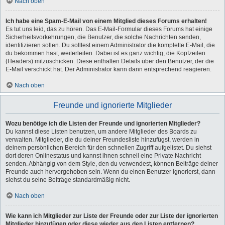
Nach oben
Ich habe eine Spam-E-Mail von einem Mitglied dieses Forums erhalten!
Es tut uns leid, das zu hören. Das E-Mail-Formular dieses Forums hat einige
Sicherheitsvorkehrungen, die Benutzer, die solche Nachrichten senden,
identifizieren sollen. Du solltest einem Administrator die komplette E-Mail, die
du bekommen hast, weiterleiten. Dabei ist es ganz wichtig, die Kopfzeilen
(Headers) mitzuschicken. Diese enthalten Details über den Benutzer, der die
E-Mail verschickt hat. Der Administrator kann dann entsprechend reagieren.
Nach oben
Freunde und ignorierte Mitglieder
Wozu benötige ich die Listen der Freunde und ignorierten Mitglieder?
Du kannst diese Listen benutzen, um andere Mitglieder des Boards zu
verwalten. Mitglieder, die du deiner Freundesliste hinzufügst, werden in
deinem persönlichen Bereich für den schnellen Zugriff aufgelistet. Du siehst
dort deren Onlinestatus und kannst ihnen schnell eine Private Nachricht
senden. Abhängig von dem Style, den du verwendest, können Beiträge deiner
Freunde auch hervorgehoben sein. Wenn du einen Benutzer ignorierst, dann
siehst du seine Beiträge standardmäßig nicht.
Nach oben
Wie kann ich Mitglieder zur Liste der Freunde oder zur Liste der ignorierten
Mitglieder hinzufügen oder diese wieder aus den Listen entfernen?