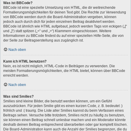
Was ist BBCode?
BBCode ist eine spezielle Umsetzung von HTML, die dir weitreichende
Formatierungsmöglichkeiten für deinen Text gibt. Die Rechte zur Verwendung
von BBCode werden durch die Board-Administration vergeben, können
jedoch auch durch dich für jeden einzelnen Beitrag deaktiviert werden.
BBCode ist ähnlich wie HTML aufgebaut, jedoch werden Tags von eckigen („[“
und „]“) statt spitzen („<“ und „>“) Klammern eingeschlossen. Weitere
Informationen zu BBCode findest du auf einer speziellen Hilfe-Seite, die von
der Seite zur Beitragserstellung aus zugänglich ist.
Nach oben
Kann ich HTML benutzen?
Nein, es ist nicht möglich, HTML-Code in Beiträgen zu verwenden. Die
meisten Formatierungsmöglichkeiten, die HTML bietet, können über BBCode
erreicht werden.
Nach oben
Was sind Smilies?
Smilies sind kleine Bilder, die benutzt werden können, um ein Gefühl
auszudrücken. Für jeden Smilie gibt es einen kurzen Code, z. B. bedeutet :)
fröhlich und :( traurig. Die Liste aller Smilies kannst du beim Verfassen eines
Beitrags sehen. Versuche bitte trotzdem, Smilies nicht zu häufig zu benutzen,
sie können einen Beitrag schnell unlesbar machen und ein Moderator könnte
deshalb deinen Beitrag entsprechend überarbeiten oder gar komplett löschen.
Die Board-Administration kann auch die Anzahl der Smilies begrenzen, die du