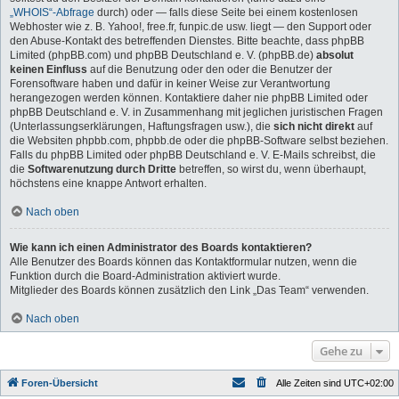
„WHOIS“-Abfrage
durch) oder — falls diese Seite bei einem kostenlosen
Webhoster wie z. B. Yahoo!, free.fr, funpic.de usw. liegt — den Support oder
den Abuse-Kontakt des betreffenden Dienstes. Bitte beachte, dass phpBB
Limited (phpBB.com) und phpBB Deutschland e. V. (phpBB.de)
absolut
keinen Einfluss
auf die Benutzung oder den oder die Benutzer der
Forensoftware haben und dafür in keiner Weise zur Verantwortung
herangezogen werden können. Kontaktiere daher nie phpBB Limited oder
phpBB Deutschland e. V. in Zusammenhang mit jeglichen juristischen Fragen
(Unterlassungserklärungen, Haftungsfragen usw.), die
sich nicht direkt
auf
die Websiten phpbb.com, phpbb.de oder die phpBB-Software selbst beziehen.
Falls du phpBB Limited oder phpBB Deutschland e. V. E-Mails schreibst, die
die
Softwarenutzung durch Dritte
betreffen, so wirst du, wenn überhaupt,
höchstens eine knappe Antwort erhalten.
Nach oben
Wie kann ich einen Administrator des Boards kontaktieren?
Alle Benutzer des Boards können das Kontaktformular nutzen, wenn die
Funktion durch die Board-Administration aktiviert wurde.
Mitglieder des Boards können zusätzlich den Link „Das Team“ verwenden.
Nach oben
Gehe zu
Foren-Übersicht
Alle Zeiten sind
UTC+02:00