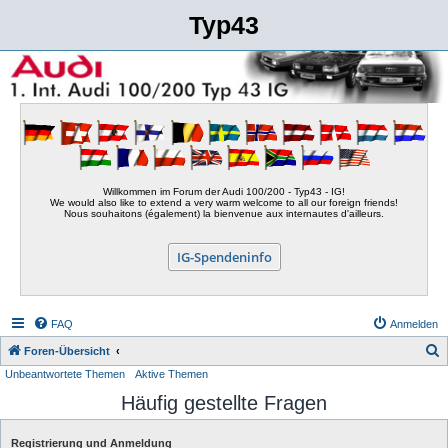
Typ43
Willkommen im Forum der Audi 100/200 - Typ43 - IG!
We would also like to extend a very warm welcome to all our foreign friends!
Nous souhaitons (également) la bienvenue aux internautes d'ailleurs.
IG-Spendeninfo
FAQ
Anmelden
S
Foren-Übersicht
Unbeantwortete Themen
Aktive Themen
u
Häufig gestellte Fragen
c
h
Registrierung und Anmeldung
e