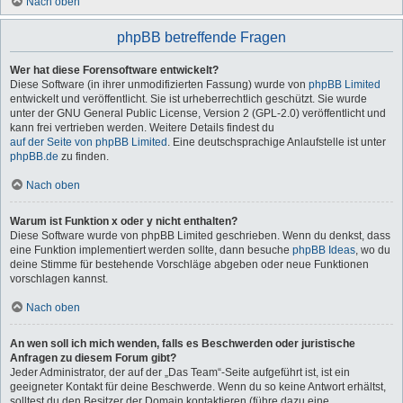
Nach oben
phpBB betreffende Fragen
Wer hat diese Forensoftware entwickelt?
Diese Software (in ihrer unmodifizierten Fassung) wurde von
phpBB Limited
entwickelt und veröffentlicht. Sie ist urheberrechtlich geschützt. Sie wurde
unter der GNU General Public License, Version 2 (GPL-2.0) veröffentlicht und
kann frei vertrieben werden. Weitere Details findest du
auf der Seite von phpBB Limited
. Eine deutschsprachige Anlaufstelle ist unter
phpBB.de
zu finden.
Nach oben
Warum ist Funktion x oder y nicht enthalten?
Diese Software wurde von phpBB Limited geschrieben. Wenn du denkst, dass
eine Funktion implementiert werden sollte, dann besuche
phpBB Ideas
, wo du
deine Stimme für bestehende Vorschläge abgeben oder neue Funktionen
vorschlagen kannst.
Nach oben
An wen soll ich mich wenden, falls es Beschwerden oder juristische
Anfragen zu diesem Forum gibt?
Jeder Administrator, der auf der „Das Team“-Seite aufgeführt ist, ist ein
geeigneter Kontakt für deine Beschwerde. Wenn du so keine Antwort erhältst,
solltest du den Besitzer der Domain kontaktieren (führe dazu eine