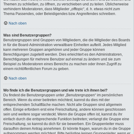
Themen zu schließen, zu öffnen, zu verschieben und zu teilen. Üblicherweise
verhindern Moderatoren, dass Mitglieder „offtopic“, d. h. etwas nicht zum
Thema Passendes, oder Beleidigendes bzw. Angreifendes schreiben.
Nach oben
Was sind Benutzergruppen?
Benutzergruppen sind Gruppen von Mitgliedern, die die Mitglieder des Boards
in für die Board-Administration verwaltbare Einheiten aufteilt. Jedes Mitglied
kann mehreren Gruppen angehören und jeder Gruppe können
Berechtigungen zugeteilt werden. Dies erleichtert es den Administratoren,
Berechtigungen für mehrere Benutzer auf einmal zu ändern und sie zum
Beispiel zu Moderatoren eines Bereichs zu machen oder ihnen Zugriff zu
einem nichtöffentlichen Forum zu geben.
Nach oben
Wo finde ich die Benutzergruppen und wie trete ich ihnen bei?
Du findest die Benutzergruppen unter „Benutzergruppen“ im persönlichen
Bereich. Wenn du einer beitreten möchtest, kannst du dies mit der
entsprechenden Schaltfläche machen. Nicht alle Gruppen sind allgemein
offen. Einige erfordern erst eine Freischaltung, andere können geschlossen
sein und weitere sogar versteckt. Wenn die Gruppe offen ist, kannst du ihr
einfach durch die entsprechende Funktion beitreten; verlangt die Gruppe eine
Freischaltung, so kannst du dich für sie bewerben. Ein Gruppenleiter muss
daraufhin deinen Antrag annehmen. Er könnte fragen, warum du in die Gruppe
aufgenommen werden möchtest. Bitte belästige keinen Gruppenleiter, wenn er