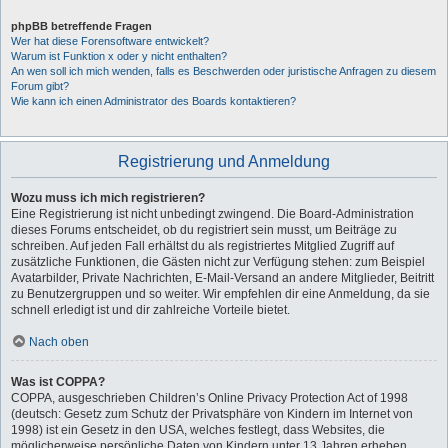
phpBB betreffende Fragen
Wer hat diese Forensoftware entwickelt?
Warum ist Funktion x oder y nicht enthalten?
An wen soll ich mich wenden, falls es Beschwerden oder juristische Anfragen zu diesem
Forum gibt?
Wie kann ich einen Administrator des Boards kontaktieren?
Registrierung und Anmeldung
Wozu muss ich mich registrieren?
Eine Registrierung ist nicht unbedingt zwingend. Die Board-Administration
dieses Forums entscheidet, ob du registriert sein musst, um Beiträge zu
schreiben. Auf jeden Fall erhältst du als registriertes Mitglied Zugriff auf
zusätzliche Funktionen, die Gästen nicht zur Verfügung stehen: zum Beispiel
Avatarbilder, Private Nachrichten, E-Mail-Versand an andere Mitglieder, Beitritt
zu Benutzergruppen und so weiter. Wir empfehlen dir eine Anmeldung, da sie
schnell erledigt ist und dir zahlreiche Vorteile bietet.
Nach oben
Was ist COPPA?
COPPA, ausgeschrieben Children’s Online Privacy Protection Act of 1998
(deutsch: Gesetz zum Schutz der Privatsphäre von Kindern im Internet von
1998) ist ein Gesetz in den USA, welches festlegt, dass Websites, die
möglicherweise persönliche Daten von Kindern unter 13 Jahren erheben,