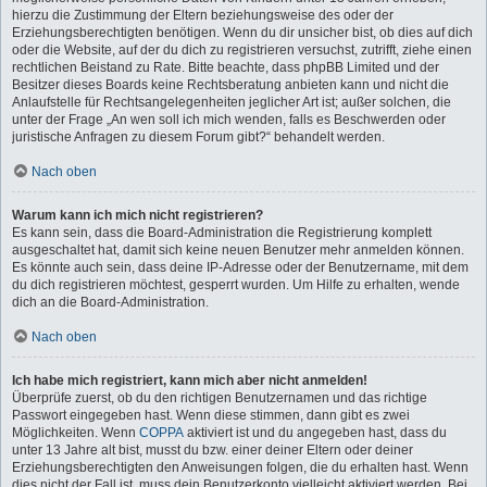
hierzu die Zustimmung der Eltern beziehungsweise des oder der
Erziehungsberechtigten benötigen. Wenn du dir unsicher bist, ob dies auf dich
oder die Website, auf der du dich zu registrieren versuchst, zutrifft, ziehe einen
rechtlichen Beistand zu Rate. Bitte beachte, dass phpBB Limited und der
Besitzer dieses Boards keine Rechtsberatung anbieten kann und nicht die
Anlaufstelle für Rechtsangelegenheiten jeglicher Art ist; außer solchen, die
unter der Frage „An wen soll ich mich wenden, falls es Beschwerden oder
juristische Anfragen zu diesem Forum gibt?“ behandelt werden.
Nach oben
Warum kann ich mich nicht registrieren?
Es kann sein, dass die Board-Administration die Registrierung komplett
ausgeschaltet hat, damit sich keine neuen Benutzer mehr anmelden können.
Es könnte auch sein, dass deine IP-Adresse oder der Benutzername, mit dem
du dich registrieren möchtest, gesperrt wurden. Um Hilfe zu erhalten, wende
dich an die Board-Administration.
Nach oben
Ich habe mich registriert, kann mich aber nicht anmelden!
Überprüfe zuerst, ob du den richtigen Benutzernamen und das richtige
Passwort eingegeben hast. Wenn diese stimmen, dann gibt es zwei
Möglichkeiten. Wenn
COPPA
aktiviert ist und du angegeben hast, dass du
unter 13 Jahre alt bist, musst du bzw. einer deiner Eltern oder deiner
Erziehungsberechtigten den Anweisungen folgen, die du erhalten hast. Wenn
dies nicht der Fall ist, muss dein Benutzerkonto vielleicht aktiviert werden. Bei