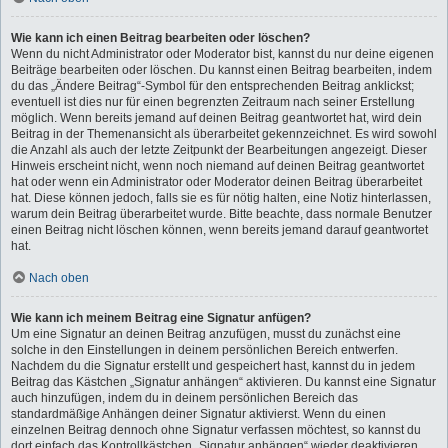
Wie kann ich einen Beitrag bearbeiten oder löschen?
Wenn du nicht Administrator oder Moderator bist, kannst du nur deine eigenen
Beiträge bearbeiten oder löschen. Du kannst einen Beitrag bearbeiten, indem
du das „Ändere Beitrag“-Symbol für den entsprechenden Beitrag anklickst;
eventuell ist dies nur für einen begrenzten Zeitraum nach seiner Erstellung
möglich. Wenn bereits jemand auf deinen Beitrag geantwortet hat, wird dein
Beitrag in der Themenansicht als überarbeitet gekennzeichnet. Es wird sowohl
die Anzahl als auch der letzte Zeitpunkt der Bearbeitungen angezeigt. Dieser
Hinweis erscheint nicht, wenn noch niemand auf deinen Beitrag geantwortet
hat oder wenn ein Administrator oder Moderator deinen Beitrag überarbeitet
hat. Diese können jedoch, falls sie es für nötig halten, eine Notiz hinterlassen,
warum dein Beitrag überarbeitet wurde. Bitte beachte, dass normale Benutzer
einen Beitrag nicht löschen können, wenn bereits jemand darauf geantwortet
hat.
Nach oben
Wie kann ich meinem Beitrag eine Signatur anfügen?
Um eine Signatur an deinen Beitrag anzufügen, musst du zunächst eine
solche in den Einstellungen in deinem persönlichen Bereich entwerfen.
Nachdem du die Signatur erstellt und gespeichert hast, kannst du in jedem
Beitrag das Kästchen „Signatur anhängen“ aktivieren. Du kannst eine Signatur
auch hinzufügen, indem du in deinem persönlichen Bereich das
standardmäßige Anhängen deiner Signatur aktivierst. Wenn du einen
einzelnen Beitrag dennoch ohne Signatur verfassen möchtest, so kannst du
dort einfach das Kontrollkästchen „Signatur anhängen“ wieder deaktivieren.