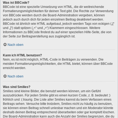
Was ist BBCode?
BBCode ist eine spezielle Umsetzung von HTML, die dir weitreichende
Formatierungsmöglichkeiten für deinen Text gibt. Die Rechte zur Verwendung
von BBCode werden durch die Board-Administration vergeben, können
jedoch auch durch dich für jeden einzelnen Beitrag deaktiviert werden.
BBCode ist ähnlich wie HTML aufgebaut, jedoch werden Tags von eckigen („[“
und „]“) statt spitzen („<“ und „>“) Klammern eingeschlossen. Weitere
Informationen zu BBCode findest du auf einer speziellen Hilfe-Seite, die von
der Seite zur Beitragserstellung aus zugänglich ist.
Nach oben
Kann ich HTML benutzen?
Nein, es ist nicht möglich, HTML-Code in Beiträgen zu verwenden. Die
meisten Formatierungsmöglichkeiten, die HTML bietet, können über BBCode
erreicht werden.
Nach oben
Was sind Smilies?
Smilies sind kleine Bilder, die benutzt werden können, um ein Gefühl
auszudrücken. Für jeden Smilie gibt es einen kurzen Code, z. B. bedeutet :)
fröhlich und :( traurig. Die Liste aller Smilies kannst du beim Verfassen eines
Beitrags sehen. Versuche bitte trotzdem, Smilies nicht zu häufig zu benutzen,
sie können einen Beitrag schnell unlesbar machen und ein Moderator könnte
deshalb deinen Beitrag entsprechend überarbeiten oder gar komplett löschen.
Die Board-Administration kann auch die Anzahl der Smilies begrenzen, die du