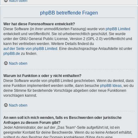
Nach oben
phpBB betreffende Fragen
Wer hat diese Forensoftware entwickelt?
Diese Software (in ihrer unmodifizierten Fassung) wurde von
phpBB Limited
entwickelt und veröffentlicht. Sie ist urheberrechtlich geschützt. Sie wurde
unter der GNU General Public License, Version 2 (GPL-2.0) veröffentlicht und
kann frei vertrieben werden. Weitere Details findest du
auf der Seite von phpBB Limited
. Eine deutschsprachige Anlaufstelle ist unter
phpBB.de
zu finden.
Nach oben
Warum ist Funktion x oder y nicht enthalten?
Diese Software wurde von phpBB Limited geschrieben. Wenn du denkst, dass
eine Funktion implementiert werden sollte, dann besuche
phpBB Ideas
, wo du
deine Stimme für bestehende Vorschläge abgeben oder neue Funktionen
vorschlagen kannst.
Nach oben
An wen soll ich mich wenden, falls es Beschwerden oder juristische
Anfragen zu diesem Forum gibt?
Jeder Administrator, der auf der „Das Team“-Seite aufgeführt ist, ist ein
geeigneter Kontakt für deine Beschwerde. Wenn du so keine Antwort erhältst,
solltest du den Besitzer der Domain kontaktieren (führe dazu eine