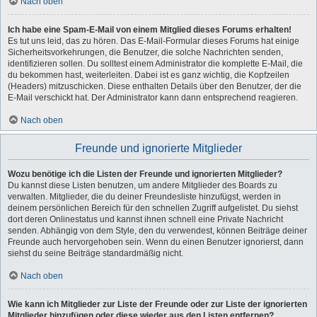
Nach oben
Ich habe eine Spam-E-Mail von einem Mitglied dieses Forums erhalten!
Es tut uns leid, das zu hören. Das E-Mail-Formular dieses Forums hat einige
Sicherheitsvorkehrungen, die Benutzer, die solche Nachrichten senden,
identifizieren sollen. Du solltest einem Administrator die komplette E-Mail, die
du bekommen hast, weiterleiten. Dabei ist es ganz wichtig, die Kopfzeilen
(Headers) mitzuschicken. Diese enthalten Details über den Benutzer, der die
E-Mail verschickt hat. Der Administrator kann dann entsprechend reagieren.
Nach oben
Freunde und ignorierte Mitglieder
Wozu benötige ich die Listen der Freunde und ignorierten Mitglieder?
Du kannst diese Listen benutzen, um andere Mitglieder des Boards zu
verwalten. Mitglieder, die du deiner Freundesliste hinzufügst, werden in
deinem persönlichen Bereich für den schnellen Zugriff aufgelistet. Du siehst
dort deren Onlinestatus und kannst ihnen schnell eine Private Nachricht
senden. Abhängig von dem Style, den du verwendest, können Beiträge deiner
Freunde auch hervorgehoben sein. Wenn du einen Benutzer ignorierst, dann
siehst du seine Beiträge standardmäßig nicht.
Nach oben
Wie kann ich Mitglieder zur Liste der Freunde oder zur Liste der ignorierten
Mitglieder hinzufügen oder diese wieder aus den Listen entfernen?