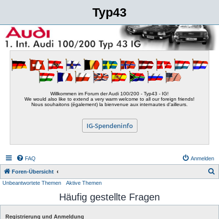
Typ43
Willkommen im Forum der Audi 100/200 - Typ43 - IG!
We would also like to extend a very warm welcome to all our foreign friends!
Nous souhaitons (également) la bienvenue aux internautes d'ailleurs.
IG-Spendeninfo
FAQ
Anmelden
S
Foren-Übersicht
Unbeantwortete Themen
Aktive Themen
u
Häufig gestellte Fragen
c
h
Registrierung und Anmeldung
e