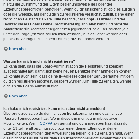
hierzu die Zustimmung der Eltern beziehungsweise des oder der
Erziehungsberechtigten benötigen. Wenn du dir unsicher bist, ob dies auf dich
oder die Website, auf der du dich zu registrieren versuchst, zutrifft, ziehe einen
rechtlichen Beistand zu Rate. Bitte beachte, dass phpBB Limited und der
Besitzer dieses Boards keine Rechtsberatung anbieten kann und nicht die
Anlaufstelle für Rechtsangelegenheiten jeglicher Art ist; außer solchen, die
unter der Frage „An wen soll ich mich wenden, falls es Beschwerden oder
juristische Anfragen zu diesem Forum gibt?“ behandelt werden.
Nach oben
Warum kann ich mich nicht registrieren?
Es kann sein, dass die Board-Administration die Registrierung komplett
ausgeschaltet hat, damit sich keine neuen Benutzer mehr anmelden können.
Es könnte auch sein, dass deine IP-Adresse oder der Benutzername, mit dem
du dich registrieren möchtest, gesperrt wurden. Um Hilfe zu erhalten, wende
dich an die Board-Administration.
Nach oben
Ich habe mich registriert, kann mich aber nicht anmelden!
Überprüfe zuerst, ob du den richtigen Benutzernamen und das richtige
Passwort eingegeben hast. Wenn diese stimmen, dann gibt es zwei
Möglichkeiten. Wenn
COPPA
aktiviert ist und du angegeben hast, dass du
unter 13 Jahre alt bist, musst du bzw. einer deiner Eltern oder deiner
Erziehungsberechtigten den Anweisungen folgen, die du erhalten hast. Wenn
dies nicht der Fall ist, muss dein Benutzerkonto vielleicht aktiviert werden. Bei