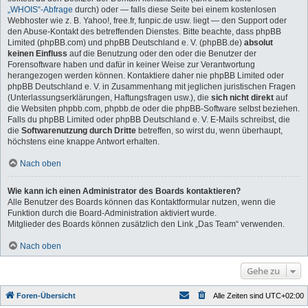
„WHOIS“-Abfrage
durch) oder — falls diese Seite bei einem kostenlosen
Webhoster wie z. B. Yahoo!, free.fr, funpic.de usw. liegt — den Support oder
den Abuse-Kontakt des betreffenden Dienstes. Bitte beachte, dass phpBB
Limited (phpBB.com) und phpBB Deutschland e. V. (phpBB.de)
absolut
keinen Einfluss
auf die Benutzung oder den oder die Benutzer der
Forensoftware haben und dafür in keiner Weise zur Verantwortung
herangezogen werden können. Kontaktiere daher nie phpBB Limited oder
phpBB Deutschland e. V. in Zusammenhang mit jeglichen juristischen Fragen
(Unterlassungserklärungen, Haftungsfragen usw.), die
sich nicht direkt
auf
die Websiten phpbb.com, phpbb.de oder die phpBB-Software selbst beziehen.
Falls du phpBB Limited oder phpBB Deutschland e. V. E-Mails schreibst, die
die
Softwarenutzung durch Dritte
betreffen, so wirst du, wenn überhaupt,
höchstens eine knappe Antwort erhalten.
Nach oben
Wie kann ich einen Administrator des Boards kontaktieren?
Alle Benutzer des Boards können das Kontaktformular nutzen, wenn die
Funktion durch die Board-Administration aktiviert wurde.
Mitglieder des Boards können zusätzlich den Link „Das Team“ verwenden.
Nach oben
Gehe zu
Foren-Übersicht
Alle Zeiten sind
UTC+02:00