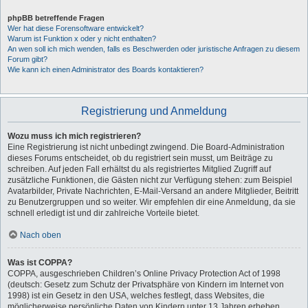
phpBB betreffende Fragen
Wer hat diese Forensoftware entwickelt?
Warum ist Funktion x oder y nicht enthalten?
An wen soll ich mich wenden, falls es Beschwerden oder juristische Anfragen zu diesem
Forum gibt?
Wie kann ich einen Administrator des Boards kontaktieren?
Registrierung und Anmeldung
Wozu muss ich mich registrieren?
Eine Registrierung ist nicht unbedingt zwingend. Die Board-Administration
dieses Forums entscheidet, ob du registriert sein musst, um Beiträge zu
schreiben. Auf jeden Fall erhältst du als registriertes Mitglied Zugriff auf
zusätzliche Funktionen, die Gästen nicht zur Verfügung stehen: zum Beispiel
Avatarbilder, Private Nachrichten, E-Mail-Versand an andere Mitglieder, Beitritt
zu Benutzergruppen und so weiter. Wir empfehlen dir eine Anmeldung, da sie
schnell erledigt ist und dir zahlreiche Vorteile bietet.
Nach oben
Was ist COPPA?
COPPA, ausgeschrieben Children’s Online Privacy Protection Act of 1998
(deutsch: Gesetz zum Schutz der Privatsphäre von Kindern im Internet von
1998) ist ein Gesetz in den USA, welches festlegt, dass Websites, die
möglicherweise persönliche Daten von Kindern unter 13 Jahren erheben,