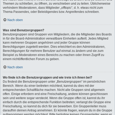
Themen zu schließen, zu öffnen, zu verschieben und zu teilen. Üblicherweise
verhindern Moderatoren, dass Mitglieder „offtopic“, d. h. etwas nicht zum
Thema Passendes, oder Beleidigendes bzw. Angreifendes schreiben.
Nach oben
Was sind Benutzergruppen?
Benutzergruppen sind Gruppen von Mitgliedern, die die Mitglieder des Boards
in für die Board-Administration verwaltbare Einheiten aufteilt. Jedes Mitglied
kann mehreren Gruppen angehören und jeder Gruppe können
Berechtigungen zugeteilt werden. Dies erleichtert es den Administratoren,
Berechtigungen für mehrere Benutzer auf einmal zu ändern und sie zum
Beispiel zu Moderatoren eines Bereichs zu machen oder ihnen Zugriff zu
einem nichtöffentlichen Forum zu geben.
Nach oben
Wo finde ich die Benutzergruppen und wie trete ich ihnen bei?
Du findest die Benutzergruppen unter „Benutzergruppen“ im persönlichen
Bereich. Wenn du einer beitreten möchtest, kannst du dies mit der
entsprechenden Schaltfläche machen. Nicht alle Gruppen sind allgemein
offen. Einige erfordern erst eine Freischaltung, andere können geschlossen
sein und weitere sogar versteckt. Wenn die Gruppe offen ist, kannst du ihr
einfach durch die entsprechende Funktion beitreten; verlangt die Gruppe eine
Freischaltung, so kannst du dich für sie bewerben. Ein Gruppenleiter muss
daraufhin deinen Antrag annehmen. Er könnte fragen, warum du in die Gruppe
aufgenommen werden möchtest. Bitte belästige keinen Gruppenleiter, wenn er