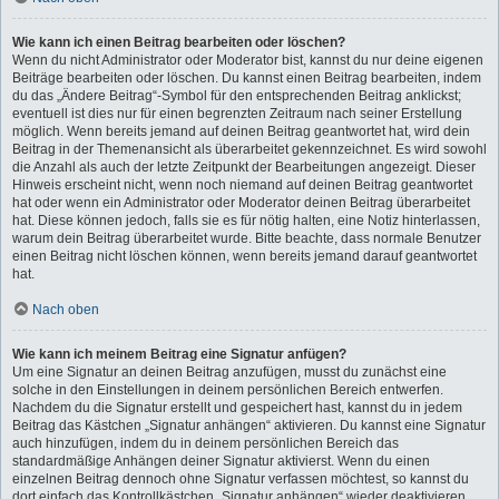
Wie kann ich einen Beitrag bearbeiten oder löschen?
Wenn du nicht Administrator oder Moderator bist, kannst du nur deine eigenen
Beiträge bearbeiten oder löschen. Du kannst einen Beitrag bearbeiten, indem
du das „Ändere Beitrag“-Symbol für den entsprechenden Beitrag anklickst;
eventuell ist dies nur für einen begrenzten Zeitraum nach seiner Erstellung
möglich. Wenn bereits jemand auf deinen Beitrag geantwortet hat, wird dein
Beitrag in der Themenansicht als überarbeitet gekennzeichnet. Es wird sowohl
die Anzahl als auch der letzte Zeitpunkt der Bearbeitungen angezeigt. Dieser
Hinweis erscheint nicht, wenn noch niemand auf deinen Beitrag geantwortet
hat oder wenn ein Administrator oder Moderator deinen Beitrag überarbeitet
hat. Diese können jedoch, falls sie es für nötig halten, eine Notiz hinterlassen,
warum dein Beitrag überarbeitet wurde. Bitte beachte, dass normale Benutzer
einen Beitrag nicht löschen können, wenn bereits jemand darauf geantwortet
hat.
Nach oben
Wie kann ich meinem Beitrag eine Signatur anfügen?
Um eine Signatur an deinen Beitrag anzufügen, musst du zunächst eine
solche in den Einstellungen in deinem persönlichen Bereich entwerfen.
Nachdem du die Signatur erstellt und gespeichert hast, kannst du in jedem
Beitrag das Kästchen „Signatur anhängen“ aktivieren. Du kannst eine Signatur
auch hinzufügen, indem du in deinem persönlichen Bereich das
standardmäßige Anhängen deiner Signatur aktivierst. Wenn du einen
einzelnen Beitrag dennoch ohne Signatur verfassen möchtest, so kannst du
dort einfach das Kontrollkästchen „Signatur anhängen“ wieder deaktivieren.