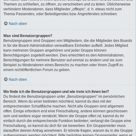
Themen zu schließen, zu öffnen, zu verschieben und zu teilen. Üblicherweise
verhindern Moderatoren, dass Mitglieder „offtopic“, d. h. etwas nicht zum
Thema Passendes, oder Beleidigendes bzw. Angreifendes schreiben.
Nach oben
Was sind Benutzergruppen?
Benutzergruppen sind Gruppen von Mitgliedern, die die Mitglieder des Boards
in für die Board-Administration verwaltbare Einheiten aufteilt. Jedes Mitglied
kann mehreren Gruppen angehören und jeder Gruppe können
Berechtigungen zugeteilt werden. Dies erleichtert es den Administratoren,
Berechtigungen für mehrere Benutzer auf einmal zu ändern und sie zum
Beispiel zu Moderatoren eines Bereichs zu machen oder ihnen Zugriff zu
einem nichtöffentlichen Forum zu geben.
Nach oben
Wo finde ich die Benutzergruppen und wie trete ich ihnen bei?
Du findest die Benutzergruppen unter „Benutzergruppen“ im persönlichen
Bereich. Wenn du einer beitreten möchtest, kannst du dies mit der
entsprechenden Schaltfläche machen. Nicht alle Gruppen sind allgemein
offen. Einige erfordern erst eine Freischaltung, andere können geschlossen
sein und weitere sogar versteckt. Wenn die Gruppe offen ist, kannst du ihr
einfach durch die entsprechende Funktion beitreten; verlangt die Gruppe eine
Freischaltung, so kannst du dich für sie bewerben. Ein Gruppenleiter muss
daraufhin deinen Antrag annehmen. Er könnte fragen, warum du in die Gruppe
aufgenommen werden möchtest. Bitte belästige keinen Gruppenleiter, wenn er