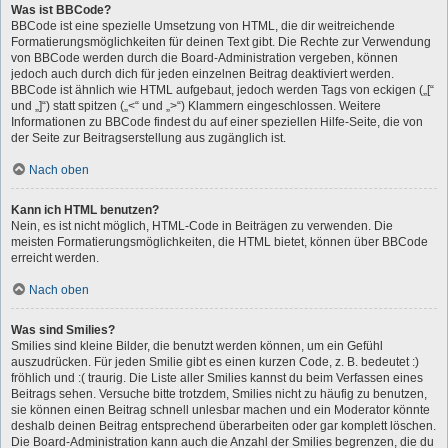
Was ist BBCode?
BBCode ist eine spezielle Umsetzung von HTML, die dir weitreichende
Formatierungsmöglichkeiten für deinen Text gibt. Die Rechte zur Verwendung
von BBCode werden durch die Board-Administration vergeben, können
jedoch auch durch dich für jeden einzelnen Beitrag deaktiviert werden.
BBCode ist ähnlich wie HTML aufgebaut, jedoch werden Tags von eckigen („[“
und „]“) statt spitzen („<“ und „>“) Klammern eingeschlossen. Weitere
Informationen zu BBCode findest du auf einer speziellen Hilfe-Seite, die von
der Seite zur Beitragserstellung aus zugänglich ist.
Nach oben
Kann ich HTML benutzen?
Nein, es ist nicht möglich, HTML-Code in Beiträgen zu verwenden. Die
meisten Formatierungsmöglichkeiten, die HTML bietet, können über BBCode
erreicht werden.
Nach oben
Was sind Smilies?
Smilies sind kleine Bilder, die benutzt werden können, um ein Gefühl
auszudrücken. Für jeden Smilie gibt es einen kurzen Code, z. B. bedeutet :)
fröhlich und :( traurig. Die Liste aller Smilies kannst du beim Verfassen eines
Beitrags sehen. Versuche bitte trotzdem, Smilies nicht zu häufig zu benutzen,
sie können einen Beitrag schnell unlesbar machen und ein Moderator könnte
deshalb deinen Beitrag entsprechend überarbeiten oder gar komplett löschen.
Die Board-Administration kann auch die Anzahl der Smilies begrenzen, die du