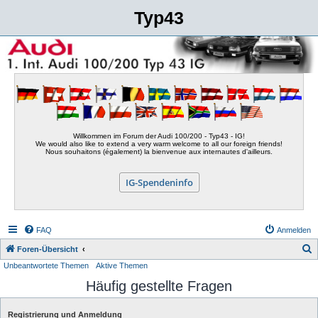
Typ43
Willkommen im Forum der Audi 100/200 - Typ43 - IG!
We would also like to extend a very warm welcome to all our foreign friends!
Nous souhaitons (également) la bienvenue aux internautes d'ailleurs.
IG-Spendeninfo
FAQ
Anmelden
S
Foren-Übersicht
Unbeantwortete Themen
Aktive Themen
u
Häufig gestellte Fragen
c
h
Registrierung und Anmeldung
e