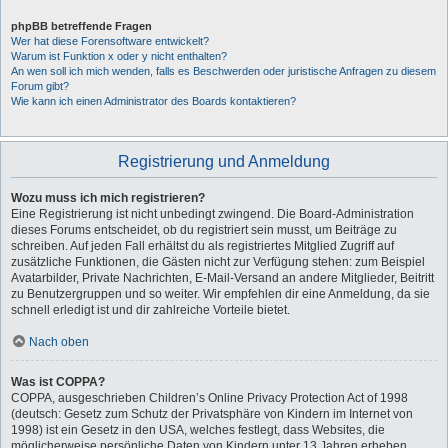
phpBB betreffende Fragen
Wer hat diese Forensoftware entwickelt?
Warum ist Funktion x oder y nicht enthalten?
An wen soll ich mich wenden, falls es Beschwerden oder juristische Anfragen zu diesem
Forum gibt?
Wie kann ich einen Administrator des Boards kontaktieren?
Registrierung und Anmeldung
Wozu muss ich mich registrieren?
Eine Registrierung ist nicht unbedingt zwingend. Die Board-Administration
dieses Forums entscheidet, ob du registriert sein musst, um Beiträge zu
schreiben. Auf jeden Fall erhältst du als registriertes Mitglied Zugriff auf
zusätzliche Funktionen, die Gästen nicht zur Verfügung stehen: zum Beispiel
Avatarbilder, Private Nachrichten, E-Mail-Versand an andere Mitglieder, Beitritt
zu Benutzergruppen und so weiter. Wir empfehlen dir eine Anmeldung, da sie
schnell erledigt ist und dir zahlreiche Vorteile bietet.
Nach oben
Was ist COPPA?
COPPA, ausgeschrieben Children’s Online Privacy Protection Act of 1998
(deutsch: Gesetz zum Schutz der Privatsphäre von Kindern im Internet von
1998) ist ein Gesetz in den USA, welches festlegt, dass Websites, die
möglicherweise persönliche Daten von Kindern unter 13 Jahren erheben,