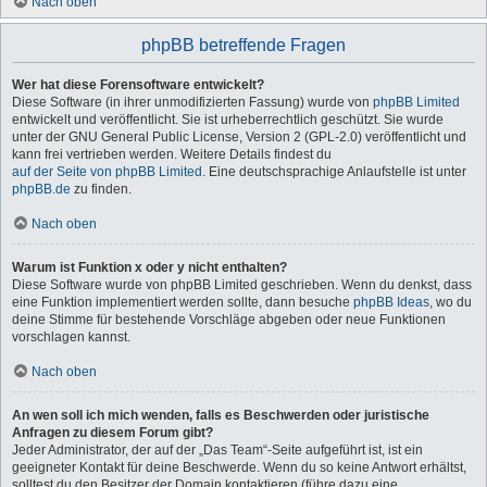
Nach oben
phpBB betreffende Fragen
Wer hat diese Forensoftware entwickelt?
Diese Software (in ihrer unmodifizierten Fassung) wurde von
phpBB Limited
entwickelt und veröffentlicht. Sie ist urheberrechtlich geschützt. Sie wurde
unter der GNU General Public License, Version 2 (GPL-2.0) veröffentlicht und
kann frei vertrieben werden. Weitere Details findest du
auf der Seite von phpBB Limited
. Eine deutschsprachige Anlaufstelle ist unter
phpBB.de
zu finden.
Nach oben
Warum ist Funktion x oder y nicht enthalten?
Diese Software wurde von phpBB Limited geschrieben. Wenn du denkst, dass
eine Funktion implementiert werden sollte, dann besuche
phpBB Ideas
, wo du
deine Stimme für bestehende Vorschläge abgeben oder neue Funktionen
vorschlagen kannst.
Nach oben
An wen soll ich mich wenden, falls es Beschwerden oder juristische
Anfragen zu diesem Forum gibt?
Jeder Administrator, der auf der „Das Team“-Seite aufgeführt ist, ist ein
geeigneter Kontakt für deine Beschwerde. Wenn du so keine Antwort erhältst,
solltest du den Besitzer der Domain kontaktieren (führe dazu eine