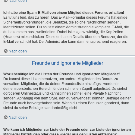
Nach oben
Ich habe eine Spam-E-Mail von einem Mitglied dieses Forums erhalten!
Es tut uns leid, das zu hören. Das E-Mail-Formular dieses Forums hat einige
Sicherheitsvorkehrungen, die Benutzer, die solche Nachrichten senden,
identifizieren sollen. Du solltest einem Administrator die komplette E-Mail, die
du bekommen hast, weiterleiten. Dabei ist es ganz wichtig, die Kopfzeilen
(Headers) mitzuschicken. Diese enthalten Details über den Benutzer, der die
E-Mail verschickt hat. Der Administrator kann dann entsprechend reagieren.
Nach oben
Freunde und ignorierte Mitglieder
Wozu benötige ich die Listen der Freunde und ignorierten Mitglieder?
Du kannst diese Listen benutzen, um andere Mitglieder des Boards zu
verwalten. Mitglieder, die du deiner Freundesliste hinzufügst, werden in
deinem persönlichen Bereich für den schnellen Zugriff aufgelistet. Du siehst
dort deren Onlinestatus und kannst ihnen schnell eine Private Nachricht
senden. Abhängig von dem Style, den du verwendest, können Beiträge deiner
Freunde auch hervorgehoben sein. Wenn du einen Benutzer ignorierst, dann
siehst du seine Beiträge standardmäßig nicht.
Nach oben
Wie kann ich Mitglieder zur Liste der Freunde oder zur Liste der ignorierten
Mitglieder hinzufügen oder diese wieder aus den Listen entfernen?