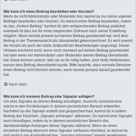
Wie kann ich einen Beitrag bearbeiten oder löschen?
Wenn du nicht Administrator oder Moderator bist, kannst du nur deine eigenen
Beiträge bearbeiten oder löschen. Du kannst einen Beitrag bearbeiten, indem
du das „Ändere Beitrag“-Symbol für den entsprechenden Beitrag anklickst;
eventuell ist dies nur für einen begrenzten Zeitraum nach seiner Erstellung
möglich. Wenn bereits jemand auf deinen Beitrag geantwortet hat, wird dein
Beitrag in der Themenansicht als überarbeitet gekennzeichnet. Es wird sowohl
die Anzahl als auch der letzte Zeitpunkt der Bearbeitungen angezeigt. Dieser
Hinweis erscheint nicht, wenn noch niemand auf deinen Beitrag geantwortet
hat oder wenn ein Administrator oder Moderator deinen Beitrag überarbeitet
hat. Diese können jedoch, falls sie es für nötig halten, eine Notiz hinterlassen,
warum dein Beitrag überarbeitet wurde. Bitte beachte, dass normale Benutzer
einen Beitrag nicht löschen können, wenn bereits jemand darauf geantwortet
hat.
Nach oben
Wie kann ich meinem Beitrag eine Signatur anfügen?
Um eine Signatur an deinen Beitrag anzufügen, musst du zunächst eine
solche in den Einstellungen in deinem persönlichen Bereich entwerfen.
Nachdem du die Signatur erstellt und gespeichert hast, kannst du in jedem
Beitrag das Kästchen „Signatur anhängen“ aktivieren. Du kannst eine Signatur
auch hinzufügen, indem du in deinem persönlichen Bereich das
standardmäßige Anhängen deiner Signatur aktivierst. Wenn du einen
einzelnen Beitrag dennoch ohne Signatur verfassen möchtest, so kannst du
dort einfach das Kontrollkästchen „Signatur anhängen“ wieder deaktivieren.