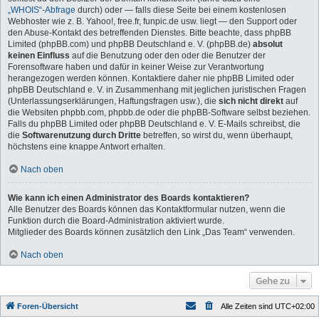
„WHOIS“-Abfrage
durch) oder — falls diese Seite bei einem kostenlosen
Webhoster wie z. B. Yahoo!, free.fr, funpic.de usw. liegt — den Support oder
den Abuse-Kontakt des betreffenden Dienstes. Bitte beachte, dass phpBB
Limited (phpBB.com) und phpBB Deutschland e. V. (phpBB.de)
absolut
keinen Einfluss
auf die Benutzung oder den oder die Benutzer der
Forensoftware haben und dafür in keiner Weise zur Verantwortung
herangezogen werden können. Kontaktiere daher nie phpBB Limited oder
phpBB Deutschland e. V. in Zusammenhang mit jeglichen juristischen Fragen
(Unterlassungserklärungen, Haftungsfragen usw.), die
sich nicht direkt
auf
die Websiten phpbb.com, phpbb.de oder die phpBB-Software selbst beziehen.
Falls du phpBB Limited oder phpBB Deutschland e. V. E-Mails schreibst, die
die
Softwarenutzung durch Dritte
betreffen, so wirst du, wenn überhaupt,
höchstens eine knappe Antwort erhalten.
Nach oben
Wie kann ich einen Administrator des Boards kontaktieren?
Alle Benutzer des Boards können das Kontaktformular nutzen, wenn die
Funktion durch die Board-Administration aktiviert wurde.
Mitglieder des Boards können zusätzlich den Link „Das Team“ verwenden.
Nach oben
Gehe zu
Foren-Übersicht
Alle Zeiten sind
UTC+02:00