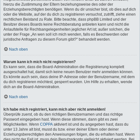
hierzu die Zustimmung der Eltern beziehungsweise des oder der
Erziehungsberechtigten benötigen. Wenn du dir unsicher bist, ob dies auf dich
oder die Website, auf der du dich zu registrieren versuchst, zutrifft, ziehe einen
rechtlichen Beistand zu Rate. Bitte beachte, dass phpBB Limited und der
Besitzer dieses Boards keine Rechtsberatung anbieten kann und nicht die
Anlaufstelle für Rechtsangelegenheiten jeglicher Art ist; außer solchen, die
unter der Frage „An wen soll ich mich wenden, falls es Beschwerden oder
juristische Anfragen zu diesem Forum gibt?“ behandelt werden.
Nach oben
Warum kann ich mich nicht registrieren?
Es kann sein, dass die Board-Administration die Registrierung komplett
ausgeschaltet hat, damit sich keine neuen Benutzer mehr anmelden können.
Es könnte auch sein, dass deine IP-Adresse oder der Benutzername, mit dem
du dich registrieren möchtest, gesperrt wurden. Um Hilfe zu erhalten, wende
dich an die Board-Administration.
Nach oben
Ich habe mich registriert, kann mich aber nicht anmelden!
Überprüfe zuerst, ob du den richtigen Benutzernamen und das richtige
Passwort eingegeben hast. Wenn diese stimmen, dann gibt es zwei
Möglichkeiten. Wenn
COPPA
aktiviert ist und du angegeben hast, dass du
unter 13 Jahre alt bist, musst du bzw. einer deiner Eltern oder deiner
Erziehungsberechtigten den Anweisungen folgen, die du erhalten hast. Wenn
dies nicht der Fall ist, muss dein Benutzerkonto vielleicht aktiviert werden. Bei