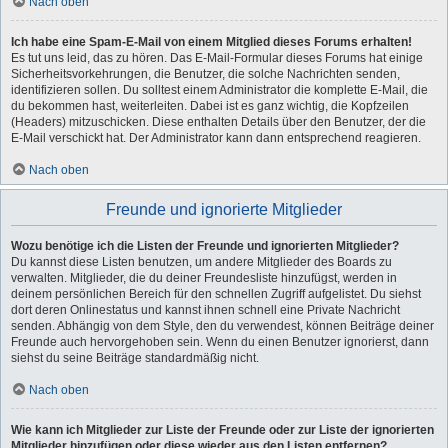
Nach oben
Ich habe eine Spam-E-Mail von einem Mitglied dieses Forums erhalten!
Es tut uns leid, das zu hören. Das E-Mail-Formular dieses Forums hat einige
Sicherheitsvorkehrungen, die Benutzer, die solche Nachrichten senden,
identifizieren sollen. Du solltest einem Administrator die komplette E-Mail, die
du bekommen hast, weiterleiten. Dabei ist es ganz wichtig, die Kopfzeilen
(Headers) mitzuschicken. Diese enthalten Details über den Benutzer, der die
E-Mail verschickt hat. Der Administrator kann dann entsprechend reagieren.
Nach oben
Freunde und ignorierte Mitglieder
Wozu benötige ich die Listen der Freunde und ignorierten Mitglieder?
Du kannst diese Listen benutzen, um andere Mitglieder des Boards zu
verwalten. Mitglieder, die du deiner Freundesliste hinzufügst, werden in
deinem persönlichen Bereich für den schnellen Zugriff aufgelistet. Du siehst
dort deren Onlinestatus und kannst ihnen schnell eine Private Nachricht
senden. Abhängig von dem Style, den du verwendest, können Beiträge deiner
Freunde auch hervorgehoben sein. Wenn du einen Benutzer ignorierst, dann
siehst du seine Beiträge standardmäßig nicht.
Nach oben
Wie kann ich Mitglieder zur Liste der Freunde oder zur Liste der ignorierten
Mitglieder hinzufügen oder diese wieder aus den Listen entfernen?