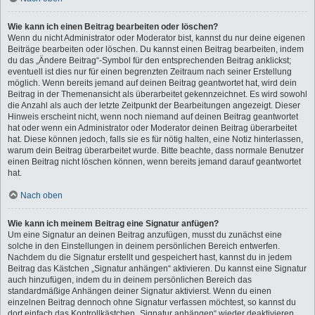
Wie kann ich einen Beitrag bearbeiten oder löschen?
Wenn du nicht Administrator oder Moderator bist, kannst du nur deine eigenen
Beiträge bearbeiten oder löschen. Du kannst einen Beitrag bearbeiten, indem
du das „Ändere Beitrag“-Symbol für den entsprechenden Beitrag anklickst;
eventuell ist dies nur für einen begrenzten Zeitraum nach seiner Erstellung
möglich. Wenn bereits jemand auf deinen Beitrag geantwortet hat, wird dein
Beitrag in der Themenansicht als überarbeitet gekennzeichnet. Es wird sowohl
die Anzahl als auch der letzte Zeitpunkt der Bearbeitungen angezeigt. Dieser
Hinweis erscheint nicht, wenn noch niemand auf deinen Beitrag geantwortet
hat oder wenn ein Administrator oder Moderator deinen Beitrag überarbeitet
hat. Diese können jedoch, falls sie es für nötig halten, eine Notiz hinterlassen,
warum dein Beitrag überarbeitet wurde. Bitte beachte, dass normale Benutzer
einen Beitrag nicht löschen können, wenn bereits jemand darauf geantwortet
hat.
Nach oben
Wie kann ich meinem Beitrag eine Signatur anfügen?
Um eine Signatur an deinen Beitrag anzufügen, musst du zunächst eine
solche in den Einstellungen in deinem persönlichen Bereich entwerfen.
Nachdem du die Signatur erstellt und gespeichert hast, kannst du in jedem
Beitrag das Kästchen „Signatur anhängen“ aktivieren. Du kannst eine Signatur
auch hinzufügen, indem du in deinem persönlichen Bereich das
standardmäßige Anhängen deiner Signatur aktivierst. Wenn du einen
einzelnen Beitrag dennoch ohne Signatur verfassen möchtest, so kannst du
dort einfach das Kontrollkästchen „Signatur anhängen“ wieder deaktivieren.