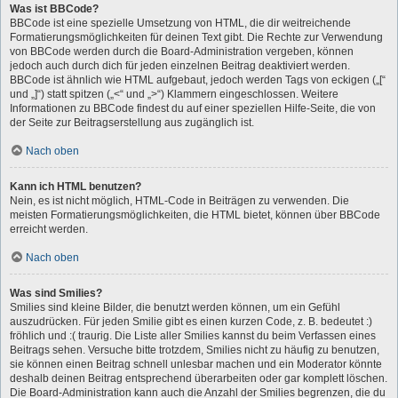
Was ist BBCode?
BBCode ist eine spezielle Umsetzung von HTML, die dir weitreichende
Formatierungsmöglichkeiten für deinen Text gibt. Die Rechte zur Verwendung
von BBCode werden durch die Board-Administration vergeben, können
jedoch auch durch dich für jeden einzelnen Beitrag deaktiviert werden.
BBCode ist ähnlich wie HTML aufgebaut, jedoch werden Tags von eckigen („[“
und „]“) statt spitzen („<“ und „>“) Klammern eingeschlossen. Weitere
Informationen zu BBCode findest du auf einer speziellen Hilfe-Seite, die von
der Seite zur Beitragserstellung aus zugänglich ist.
Nach oben
Kann ich HTML benutzen?
Nein, es ist nicht möglich, HTML-Code in Beiträgen zu verwenden. Die
meisten Formatierungsmöglichkeiten, die HTML bietet, können über BBCode
erreicht werden.
Nach oben
Was sind Smilies?
Smilies sind kleine Bilder, die benutzt werden können, um ein Gefühl
auszudrücken. Für jeden Smilie gibt es einen kurzen Code, z. B. bedeutet :)
fröhlich und :( traurig. Die Liste aller Smilies kannst du beim Verfassen eines
Beitrags sehen. Versuche bitte trotzdem, Smilies nicht zu häufig zu benutzen,
sie können einen Beitrag schnell unlesbar machen und ein Moderator könnte
deshalb deinen Beitrag entsprechend überarbeiten oder gar komplett löschen.
Die Board-Administration kann auch die Anzahl der Smilies begrenzen, die du