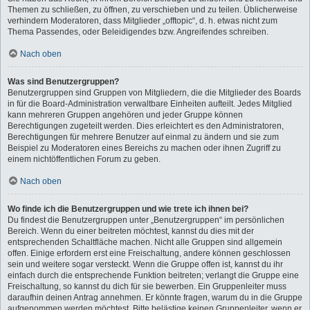
Themen zu schließen, zu öffnen, zu verschieben und zu teilen. Üblicherweise
verhindern Moderatoren, dass Mitglieder „offtopic“, d. h. etwas nicht zum
Thema Passendes, oder Beleidigendes bzw. Angreifendes schreiben.
Nach oben
Was sind Benutzergruppen?
Benutzergruppen sind Gruppen von Mitgliedern, die die Mitglieder des Boards
in für die Board-Administration verwaltbare Einheiten aufteilt. Jedes Mitglied
kann mehreren Gruppen angehören und jeder Gruppe können
Berechtigungen zugeteilt werden. Dies erleichtert es den Administratoren,
Berechtigungen für mehrere Benutzer auf einmal zu ändern und sie zum
Beispiel zu Moderatoren eines Bereichs zu machen oder ihnen Zugriff zu
einem nichtöffentlichen Forum zu geben.
Nach oben
Wo finde ich die Benutzergruppen und wie trete ich ihnen bei?
Du findest die Benutzergruppen unter „Benutzergruppen“ im persönlichen
Bereich. Wenn du einer beitreten möchtest, kannst du dies mit der
entsprechenden Schaltfläche machen. Nicht alle Gruppen sind allgemein
offen. Einige erfordern erst eine Freischaltung, andere können geschlossen
sein und weitere sogar versteckt. Wenn die Gruppe offen ist, kannst du ihr
einfach durch die entsprechende Funktion beitreten; verlangt die Gruppe eine
Freischaltung, so kannst du dich für sie bewerben. Ein Gruppenleiter muss
daraufhin deinen Antrag annehmen. Er könnte fragen, warum du in die Gruppe
aufgenommen werden möchtest. Bitte belästige keinen Gruppenleiter, wenn er