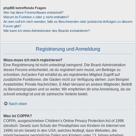
phpBB betreffende Fragen
Wer hat diese Forensoftware entwickelt?
Warum ist Funktion x oder y nicht enthalten?
An wen soll ich mich wenden, falls es Beschwerden oder juristische Anfragen zu diesem
Forum gibt?
Wie kann ich einen Administrator des Boards kontaktieren?
Registrierung und Anmeldung
Wozu muss ich mich registrieren?
Eine Registrierung ist nicht unbedingt zwingend. Die Board-Administration
dieses Forums entscheidet, ob du registriert sein musst, um Beiträge zu
schreiben. Auf jeden Fall erhältst du als registriertes Mitglied Zugriff auf
zusätzliche Funktionen, die Gästen nicht zur Verfügung stehen: zum Beispiel
Avatarbilder, Private Nachrichten, E-Mail-Versand an andere Mitglieder, Beitritt
zu Benutzergruppen und so weiter. Wir empfehlen dir eine Anmeldung, da sie
schnell erledigt ist und dir zahlreiche Vorteile bietet.
Nach oben
Was ist COPPA?
COPPA, ausgeschrieben Children’s Online Privacy Protection Act of 1998
(deutsch: Gesetz zum Schutz der Privatsphäre von Kindern im Internet von
1998) ist ein Gesetz in den USA, welches festlegt, dass Websites, die
möglicherweise persönliche Daten von Kindern unter 13 Jahren erheben,