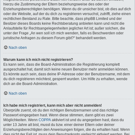
hierzu die Zustimmung der Eltern beziehungsweise des oder der
Erziehungsberechtigten benötigen. Wenn du dir unsicher bist, ob dies auf dich
oder die Website, auf der du dich zu registrieren versuchst, zutrifft, ziehe einen
rechtlichen Beistand zu Rate. Bitte beachte, dass phpBB Limited und der
Besitzer dieses Boards keine Rechtsberatung anbieten kann und nicht die
Anlaufstelle für Rechtsangelegenheiten jeglicher Art ist; außer solchen, die
unter der Frage „An wen soll ich mich wenden, falls es Beschwerden oder
juristische Anfragen zu diesem Forum gibt?“ behandelt werden.
Nach oben
Warum kann ich mich nicht registrieren?
Es kann sein, dass die Board-Administration die Registrierung komplett
ausgeschaltet hat, damit sich keine neuen Benutzer mehr anmelden können.
Es könnte auch sein, dass deine IP-Adresse oder der Benutzername, mit dem
du dich registrieren möchtest, gesperrt wurden. Um Hilfe zu erhalten, wende
dich an die Board-Administration.
Nach oben
Ich habe mich registriert, kann mich aber nicht anmelden!
Überprüfe zuerst, ob du den richtigen Benutzernamen und das richtige
Passwort eingegeben hast. Wenn diese stimmen, dann gibt es zwei
Möglichkeiten. Wenn
COPPA
aktiviert ist und du angegeben hast, dass du
unter 13 Jahre alt bist, musst du bzw. einer deiner Eltern oder deiner
Erziehungsberechtigten den Anweisungen folgen, die du erhalten hast. Wenn
dies nicht der Fall ist, muss dein Benutzerkonto vielleicht aktiviert werden. Bei