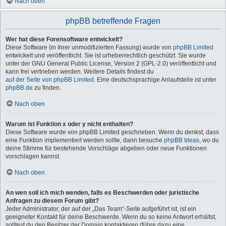
Nach oben
phpBB betreffende Fragen
Wer hat diese Forensoftware entwickelt?
Diese Software (in ihrer unmodifizierten Fassung) wurde von
phpBB Limited
entwickelt und veröffentlicht. Sie ist urheberrechtlich geschützt. Sie wurde
unter der GNU General Public License, Version 2 (GPL-2.0) veröffentlicht und
kann frei vertrieben werden. Weitere Details findest du
auf der Seite von phpBB Limited
. Eine deutschsprachige Anlaufstelle ist unter
phpBB.de
zu finden.
Nach oben
Warum ist Funktion x oder y nicht enthalten?
Diese Software wurde von phpBB Limited geschrieben. Wenn du denkst, dass
eine Funktion implementiert werden sollte, dann besuche
phpBB Ideas
, wo du
deine Stimme für bestehende Vorschläge abgeben oder neue Funktionen
vorschlagen kannst.
Nach oben
An wen soll ich mich wenden, falls es Beschwerden oder juristische
Anfragen zu diesem Forum gibt?
Jeder Administrator, der auf der „Das Team“-Seite aufgeführt ist, ist ein
geeigneter Kontakt für deine Beschwerde. Wenn du so keine Antwort erhältst,
solltest du den Besitzer der Domain kontaktieren (führe dazu eine