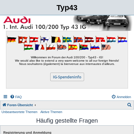
Typ43
Willkommen im Forum der Audi 100/200 - Typ43 - IG!
We would also like to extend a very warm welcome to all our foreign friends!
Nous souhaitons (également) la bienvenue aux internautes d'ailleurs.
IG-Spendeninfo
FAQ
Anmelden
S
Foren-Übersicht
Unbeantwortete Themen
Aktive Themen
u
Häufig gestellte Fragen
c
h
Registrierung und Anmeldung
e