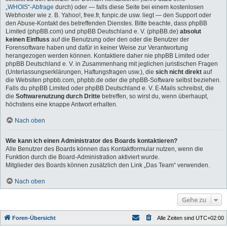
„WHOIS“-Abfrage
durch) oder — falls diese Seite bei einem kostenlosen
Webhoster wie z. B. Yahoo!, free.fr, funpic.de usw. liegt — den Support oder
den Abuse-Kontakt des betreffenden Dienstes. Bitte beachte, dass phpBB
Limited (phpBB.com) und phpBB Deutschland e. V. (phpBB.de)
absolut
keinen Einfluss
auf die Benutzung oder den oder die Benutzer der
Forensoftware haben und dafür in keiner Weise zur Verantwortung
herangezogen werden können. Kontaktiere daher nie phpBB Limited oder
phpBB Deutschland e. V. in Zusammenhang mit jeglichen juristischen Fragen
(Unterlassungserklärungen, Haftungsfragen usw.), die
sich nicht direkt
auf
die Websiten phpbb.com, phpbb.de oder die phpBB-Software selbst beziehen.
Falls du phpBB Limited oder phpBB Deutschland e. V. E-Mails schreibst, die
die
Softwarenutzung durch Dritte
betreffen, so wirst du, wenn überhaupt,
höchstens eine knappe Antwort erhalten.
Nach oben
Wie kann ich einen Administrator des Boards kontaktieren?
Alle Benutzer des Boards können das Kontaktformular nutzen, wenn die
Funktion durch die Board-Administration aktiviert wurde.
Mitglieder des Boards können zusätzlich den Link „Das Team“ verwenden.
Nach oben
Gehe zu
Foren-Übersicht
Alle Zeiten sind
UTC+02:00