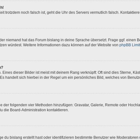
ch!
 Zeit trotzdem noch falsch ist, geht die Uhr des Servers vermutlich falsch. Kontakti
oder niemand hat das Forum bislang in deine Sprache übersetzt. Frage ggf. einen Bo
setzen würdest. Weitere Informationen dazu können auf der Website von
phpBB Limi
n?
Eines dieser Bilder ist meist mit deinem Rang verknüpft: Oft sind dies Sterne, Kä
Es handelt sich hierbei in der Regel um ein persönliches Bild, welches von Benutze
eine der folgenden vier Methoden hinzufügen: Gravatar, Galerie, Remote oder Hoch
u die Board-Administration kontaktieren.
e du bislang erstellt hast oder identifizieren bestimmte Benutzer wie Moderatore