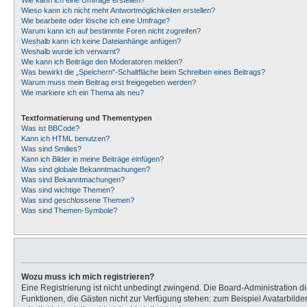
Wie kann ich eine Umfrage erstellen?
Wieso kann ich nicht mehr Antwortmöglichkeiten erstellen?
Wie bearbeite oder lösche ich eine Umfrage?
Warum kann ich auf bestimmte Foren nicht zugreifen?
Weshalb kann ich keine Dateianhänge anfügen?
Weshalb wurde ich verwarnt?
Wie kann ich Beiträge den Moderatoren melden?
Was bewirkt die „Speichern“-Schaltfläche beim Schreiben eines Beitrags?
Warum muss mein Beitrag erst freigegeben werden?
Wie markiere ich ein Thema als neu?
Textformatierung und Thementypen
Was ist BBCode?
Kann ich HTML benutzen?
Was sind Smilies?
Kann ich Bilder in meine Beiträge einfügen?
Was sind globale Bekanntmachungen?
Was sind Bekanntmachungen?
Was sind wichtige Themen?
Was sind geschlossene Themen?
Was sind Themen-Symbole?
Wozu muss ich mich registrieren?
Eine Registrierung ist nicht unbedingt zwingend. Die Board-Administration dies
Funktionen, die Gästen nicht zur Verfügung stehen: zum Beispiel Avatarbilder