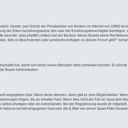
utsch: Gesetz zum Schutz der Privatsphäre von Kindern im Internet von 1998) ist e
ng der Eltern beziehungsweise des oder der Erziehungsberechtigten benötigen. Wen
e. Bitte beachte, dass phpBB Limited und der Besitzer dieses Boards keine Rechtsbe
wenden, falls es Beschwerden oder juristische Anfragen zu diesem Forum gibt?“ beha
sgeschaltet hat, damit sich keine neuen Benutzer mehr anmelden können. Es könnte
die Board-Administration.
swort eingegeben hast. Wenn diese stimmen, dann gibt es zwei Möglichkeiten. We
eisungen folgen, die du erhalten hast. Wenn dies nicht der Fall ist, muss dein Ben
elbst erledigen oder ein Administrator. Bei der Registrierung wurde dir mitgeteilt, 
-Adresse korrekt eingegeben hast oder die E-Mail von einem Spam-Filter blockiert