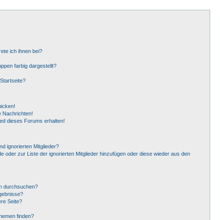
ete ich ihnen bei?
pen farbig dargestellt?
Startseite?
hicken!
 Nachrichten!
ied dieses Forums erhalten!
d ignorierten Mitglieder?
de oder zur Liste der ignorierten Mitglieder hinzufügen oder diese wieder aus den
en durchsuchen?
rgebnisse?
re Seite?
Themen finden?