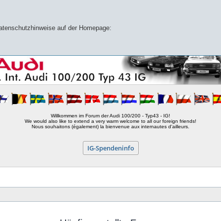
 Datenschutzhinweise auf der Homepage:
Willkommen im Forum der Audi 100/200 - Typ43 - IG!
We would also like to extend a very warm welcome to all our foreign friends!
Nous souhaitons (également) la bienvenue aux internautes d'ailleurs.
IG-Spendeninfo