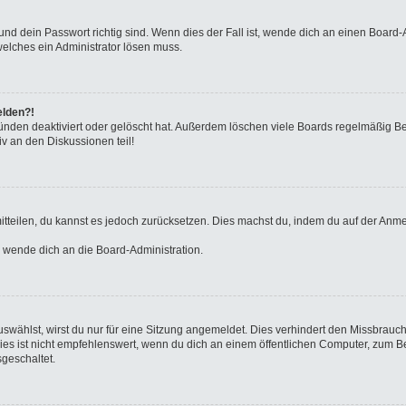
nd dein Passwort richtig sind. Wenn dies der Fall ist, wende dich an einen Board-A
welches ein Administrator lösen muss.
elden?!
ünden deaktiviert oder gelöscht hat. Außerdem löschen viele Boards regelmäßig Ben
v an den Diskussionen teil!
 mitteilen, du kannst es jedoch zurücksetzen. Dies machst du, indem du auf der Anm
o wende dich an die Board-Administration.
wählst, wirst du nur für eine Sitzung angemeldet. Dies verhindert den Missbrauc
ist nicht empfehlenswert, wenn du dich an einem öffentlichen Computer, zum Beisp
geschaltet.