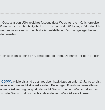
in Gesetz in den USA, welches festlegt, dass Websites, die möglicherweise
n du dir unsicher bist, ob dies auf dich oder die Website, auf der du dich
ratung anbieten kann und nicht die Anlaufstelle für Rechtsangelegenheiten
ndelt werden.
 auch sein, dass deine IP-Adresse oder der Benutzername, mit dem du dich
nn
COPPA
aktiviert ist und du angegeben hast, dass du unter 13 Jahre alt bist,
utzerkonto vielleicht aktiviert werden. Bei einigen Boards müssen alle neu
ob eine Aktivierung nötig ist oder nicht. Wenn du eine E-Mail erhalten hast,
 wurde. Wenn du dir sicher bist, dass deine E-Mail-Adresse korrekt