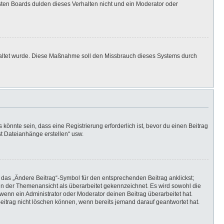
isten Boards dulden dieses Verhalten nicht und ein Moderator oder
eschaltet wurde. Diese Maßnahme soll den Missbrauch dieses Systems durch
önnte sein, dass eine Registrierung erforderlich ist, bevor du einen Beitrag
st Dateianhänge erstellen“ usw.
 das „Ändere Beitrag“-Symbol für den entsprechenden Beitrag anklickst;
g in der Themenansicht als überarbeitet gekennzeichnet. Es wird sowohl die
wenn ein Administrator oder Moderator deinen Beitrag überarbeitet hat.
 Beitrag nicht löschen können, wenn bereits jemand darauf geantwortet hat.