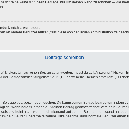
 Bitte schreibe keine sinnlosen Beiträge, nur um deinen Rang zu erhöhen — die me
en.
fordert, mich anzumelden.
ichten an andere Benutzer nutzen, falls diese von der Board-Administration freig
Beiträge schreiben
licken. Um auf einen Beitrag zu antworten, musst du auf „Antworten“ klicken. Es k
der Beitragsansicht aufgelistet. Z. B. „Du darfst neue Themen erstellen“, „Du darf
en Beiträge bearbeiten oder löschen. Du kannst einen Beitrag bearbeiten, indem du
möglich. Wenn bereits jemand auf deinen Beitrag geantwortet hat, wird dein Beitra
nweis erscheint nicht, wenn noch niemand auf deinen Beitrag geantwortet hat oder 
 warum dein Beitrag überarbeitet wurde. Bitte beachte, dass normale Benutzer einen