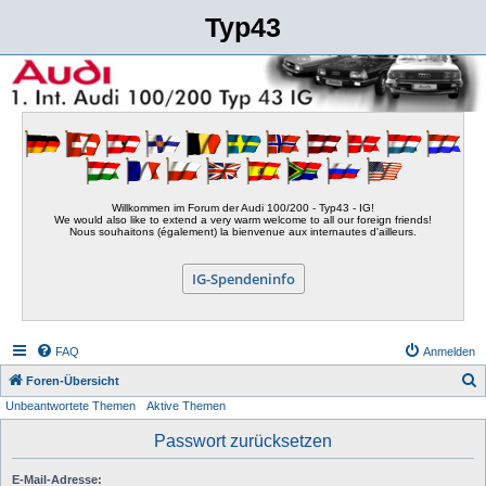
Typ43
Willkommen im Forum der Audi 100/200 - Typ43 - IG!
We would also like to extend a very warm welcome to all our foreign friends!
Nous souhaitons (également) la bienvenue aux internautes d'ailleurs.
IG-Spendeninfo
FAQ
Anmelden
S
Foren-Übersicht
Unbeantwortete Themen
Aktive Themen
u
c
Passwort zurücksetzen
h
E-Mail-Adresse:
e