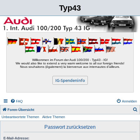
Typ43
Willkommen im Forum der Audi 100/200 - Typ43 - IG!
We would also like to extend a very warm welcome to all our foreign friends!
Nous souhaitons (également) la bienvenue aux internautes d'ailleurs.
IG-Spendeninfo
FAQ
Anmelden
S
Foren-Übersicht
Unbeantwortete Themen
Aktive Themen
u
c
Passwort zurücksetzen
h
E-Mail-Adresse:
e