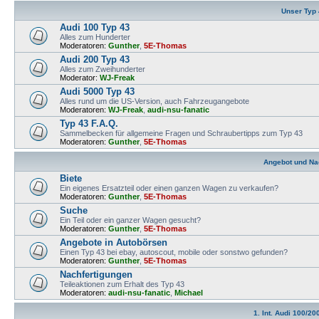
Unser Typ
Audi 100 Typ 43
Alles zum Hunderter
Moderatoren:
Gunther
,
5E-Thomas
Audi 200 Typ 43
Alles zum Zweihunderter
Moderator:
WJ-Freak
Audi 5000 Typ 43
Alles rund um die US-Version, auch Fahrzeugangebote
Moderatoren:
WJ-Freak
,
audi-nsu-fanatic
Typ 43 F.A.Q.
Sammelbecken für allgemeine Fragen und Schraubertipps zum Typ 43
Moderatoren:
Gunther
,
5E-Thomas
Angebot und Na
Biete
Ein eigenes Ersatzteil oder einen ganzen Wagen zu verkaufen?
Moderatoren:
Gunther
,
5E-Thomas
Suche
Ein Teil oder ein ganzer Wagen gesucht?
Moderatoren:
Gunther
,
5E-Thomas
Angebote in Autobörsen
Einen Typ 43 bei ebay, autoscout, mobile oder sonstwo gefunden?
Moderatoren:
Gunther
,
5E-Thomas
Nachfertigungen
Teileaktionen zum Erhalt des Typ 43
Moderatoren:
audi-nsu-fanatic
,
Michael
1. Int. Audi 100/20