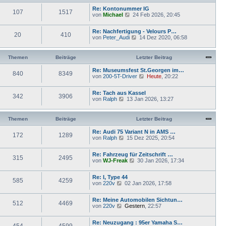
B
r
t
e
Re: Kontonummer IG
a
107
1517
e
i
N
von
Michael
g
24 Feb 2026, 20:45
r
t
e
B
r
u
e
Re: Nachfertigung - Velours P…
a
e
20
410
i
N
von
Peter_Audi
g
14 Dez 2020, 06:58
s
t
e
t
r
u
e
a
e
r
Themen
Beiträge
Letzter Beitrag
g
s
B
t
e
Re: Museumsfest St.Georgen im…
840
8349
e
i
N
von
200-5T-Driver
Heute
, 20:22
r
t
e
B
r
u
e
Re: Tach aus Kassel
a
e
342
3906
i
N
von
Ralph
13 Jan 2026, 13:27
g
s
t
e
t
r
u
e
a
e
r
Themen
Beiträge
Letzter Beitrag
g
s
B
t
e
Re: Audi 75 Variant N in AMS …
172
1289
e
i
N
von
Ralph
15 Dez 2025, 20:54
r
t
e
B
r
u
e
Re: Fahrzeug für Zeitschrift …
a
e
315
2495
i
N
von
WJ-Freak
30 Jan 2026, 17:34
g
s
t
e
t
r
u
e
Re: I, Type 44
a
e
r
585
4259
N
von
220v
g
02 Jan 2026, 17:58
s
B
e
t
e
u
e
i
Re: Meine Automobilen Sichtun…
e
r
512
4469
t
N
von
220v
Gestern
, 22:57
s
B
r
e
t
e
a
u
e
i
g
Re: Neuzugang : 95er Yamaha S…
e
r
454
4599