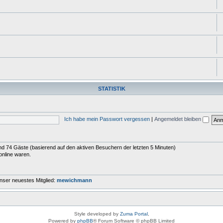
STATISTIK
Ich habe mein Passwort vergessen
|
Angemeldet bleiben
 und 74 Gäste (basierend auf den aktiven Besuchern der letzten 5 Minuten)
online waren.
nser neuestes Mitglied:
mewichmann
Style developed by
Zuma Portal
,
Powered by
phpBB
® Forum Software © phpBB Limited