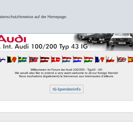
 Datenschutzhinweise auf der Homepage:
Willkommen im Forum der Audi 100/200 - Typ43 - IG!
We would also like to extend a very warm welcome to all our foreign friends!
Nous souhaitons (également) la bienvenue aux internautes d'ailleurs.
IG-Spendeninfo