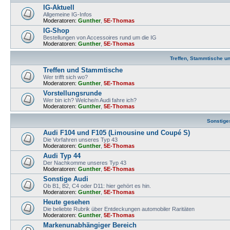
IG-Aktuell
Allgemeine IG-Infos
Moderatoren:
Gunther
,
5E-Thomas
IG-Shop
Bestellungen von Accessoires rund um die IG
Moderatoren:
Gunther
,
5E-Thomas
Treffen, Stammtische u
Treffen und Stammtische
Wer trifft sich wo?
Moderatoren:
Gunther
,
5E-Thomas
Vorstellungsrunde
Wer bin ich? Welche/n Audi fahre ich?
Moderatoren:
Gunther
,
5E-Thomas
Sonstige
Audi F104 und F105 (Limousine und Coupé S)
Die Vorfahren unseres Typ 43
Moderatoren:
Gunther
,
5E-Thomas
Audi Typ 44
Der Nachkomme unseres Typ 43
Moderatoren:
Gunther
,
5E-Thomas
Sonstige Audi
Ob B1, B2, C4 oder D11: hier gehört es hin.
Moderatoren:
Gunther
,
5E-Thomas
Heute gesehen
Die beliebte Rubrik über Entdeckungen automobiler Raritäten
Moderatoren:
Gunther
,
5E-Thomas
Markenunabhängiger Bereich