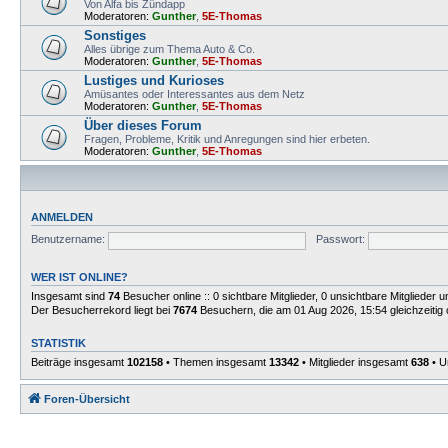
Von Alfa bis Zündapp
Moderatoren:
Gunther
,
5E-Thomas
Sonstiges
Alles übrige zum Thema Auto & Co.
Moderatoren:
Gunther
,
5E-Thomas
Lustiges und Kurioses
Amüsantes oder Interessantes aus dem Netz
Moderatoren:
Gunther
,
5E-Thomas
Über dieses Forum
Fragen, Probleme, Kritik und Anregungen sind hier erbeten.
Moderatoren:
Gunther
,
5E-Thomas
ANMELDEN
Benutzername:
Passwort:
WER IST ONLINE?
Insgesamt sind
74
Besucher online :: 0 sichtbare Mitglieder, 0 unsichtbare Mitglieder
Der Besucherrekord liegt bei
7674
Besuchern, die am 01 Aug 2026, 15:54 gleichzeitig 
STATISTIK
Beiträge insgesamt
102158
• Themen insgesamt
13342
• Mitglieder insgesamt
638
• U
Foren-Übersicht