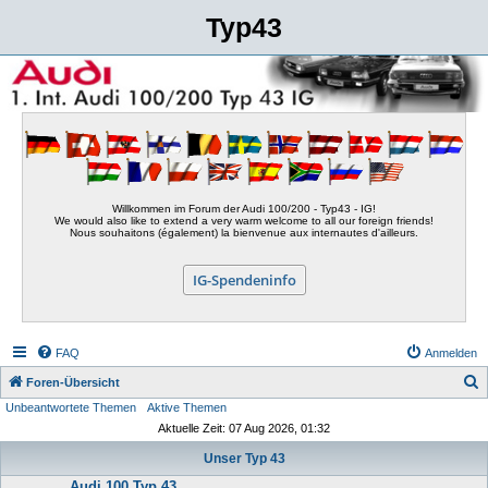
Typ43
Willkommen im Forum der Audi 100/200 - Typ43 - IG!
We would also like to extend a very warm welcome to all our foreign friends!
Nous souhaitons (également) la bienvenue aux internautes d'ailleurs.
IG-Spendeninfo
FAQ
Anmelden
S
Foren-Übersicht
Unbeantwortete Themen
Aktive Themen
u
Aktuelle Zeit: 07 Aug 2026, 01:32
c
Unser Typ 43
h
Audi 100 Typ 43
e