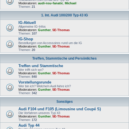
Moderatoren:
audi-nsu-fanatic
,
Michael
Themen:
21
1. Int. Audi 100/200 Typ 43 IG
IG-Aktuell
Allgemeine IG-Infos
Moderatoren:
Gunther
,
5E-Thomas
Themen:
107
IG-Shop
Bestellungen von Accessoires rund um die IG
Moderatoren:
Gunther
,
5E-Thomas
Themen:
20
Treffen, Stammtische und Persönliches
Treffen und Stammtische
Wer trifft sich wo?
Moderatoren:
Gunther
,
5E-Thomas
Themen:
840
Vorstellungsrunde
Wer bin ich? Welche/n Audi fahre ich?
Moderatoren:
Gunther
,
5E-Thomas
Themen:
342
Sonstiges
Audi F104 und F105 (Limousine und Coupé S)
Die Vorfahren unseres Typ 43
Moderatoren:
Gunther
,
5E-Thomas
Themen:
172
Audi Typ 44