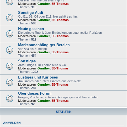
Der Nachkomme unseres Typ 43
Moderatoren:
Gunther
,
5E-Thomas
Themen:
315
Sonstige Audi
Ob B1, B2, C4 oder D11: hier gehört es hin.
Moderatoren:
Gunther
,
5E-Thomas
Themen:
585
Heute gesehen
Die beliebte Rubrik über Entdeckungen automobiler Raritäten
Moderatoren:
Gunther
,
5E-Thomas
Themen:
512
Markenunabhängiger Bereich
Von Alfa bis Zündapp
Moderatoren:
Gunther
,
5E-Thomas
Themen:
454
Sonstiges
Alles übrige zum Thema Auto & Co.
Moderatoren:
Gunther
,
5E-Thomas
Themen:
1292
Lustiges und Kurioses
Amüsantes oder Interessantes aus dem Netz
Moderatoren:
Gunther
,
5E-Thomas
Themen:
287
Über dieses Forum
Fragen, Probleme, Kritik und Anregungen sind hier erbeten.
Moderatoren:
Gunther
,
5E-Thomas
Themen:
92
STATISTIK
ANMELDEN