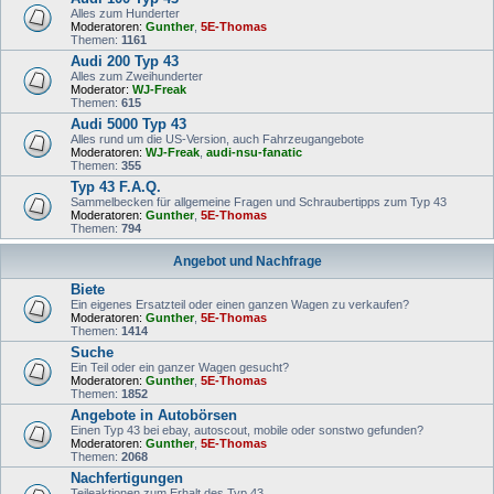
Alles zum Hunderter
Moderatoren:
Gunther
,
5E-Thomas
Themen:
1161
Audi 200 Typ 43
Alles zum Zweihunderter
Moderator:
WJ-Freak
Themen:
615
Audi 5000 Typ 43
Alles rund um die US-Version, auch Fahrzeugangebote
Moderatoren:
WJ-Freak
,
audi-nsu-fanatic
Themen:
355
Typ 43 F.A.Q.
Sammelbecken für allgemeine Fragen und Schraubertipps zum Typ 43
Moderatoren:
Gunther
,
5E-Thomas
Themen:
794
Angebot und Nachfrage
Biete
Ein eigenes Ersatzteil oder einen ganzen Wagen zu verkaufen?
Moderatoren:
Gunther
,
5E-Thomas
Themen:
1414
Suche
Ein Teil oder ein ganzer Wagen gesucht?
Moderatoren:
Gunther
,
5E-Thomas
Themen:
1852
Angebote in Autobörsen
Einen Typ 43 bei ebay, autoscout, mobile oder sonstwo gefunden?
Moderatoren:
Gunther
,
5E-Thomas
Themen:
2068
Nachfertigungen
Teileaktionen zum Erhalt des Typ 43