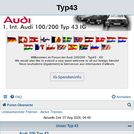
Typ43
Willkommen im Forum der Audi 100/200 - Typ43 - IG!
We would also like to extend a very warm welcome to all our foreign friends!
Nous souhaitons (également) la bienvenue aux internautes d'ailleurs.
IG-Spendeninfo
FAQ
Anmelden
S
Foren-Übersicht
Unbeantwortete Themen
Aktive Themen
u
Aktuelle Zeit: 07 Aug 2026, 04:49
c
Unser Typ 43
h
Audi 100 Typ 43
e