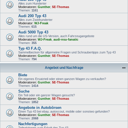
Alles zum Hunderter
Moderatoren:
Gunther
,
5E-Thomas
Themen:
1161
Audi 200 Typ 43
Alles zum Zweihunderter
Moderator:
WJ-Freak
Themen:
615
Audi 5000 Typ 43
Alles rund um die US-Version, auch Fahrzeugangebote
Moderatoren:
WJ-Freak
,
audi-nsu-fanatic
Themen:
355
Typ 43 F.A.Q.
Sammelbecken für allgemeine Fragen und Schraubertipps zum Typ 43
Moderatoren:
Gunther
,
5E-Thomas
Themen:
794
Angebot und Nachfrage
Biete
Ein eigenes Ersatzteil oder einen ganzen Wagen zu verkaufen?
Moderatoren:
Gunther
,
5E-Thomas
Themen:
1414
Suche
Ein Teil oder ein ganzer Wagen gesucht?
Moderatoren:
Gunther
,
5E-Thomas
Themen:
1852
Angebote in Autobörsen
Einen Typ 43 bei ebay, autoscout, mobile oder sonstwo gefunden?
Moderatoren:
Gunther
,
5E-Thomas
Themen:
2068
Nachfertigungen
Teileaktionen zum Erhalt des Typ 43