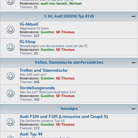
Moderatoren:
audi-nsu-fanatic
,
Michael
Themen:
21
1. Int. Audi 100/200 Typ 43 IG
IG-Aktuell
Allgemeine IG-Infos
Moderatoren:
Gunther
,
5E-Thomas
Themen:
107
IG-Shop
Bestellungen von Accessoires rund um die IG
Moderatoren:
Gunther
,
5E-Thomas
Themen:
20
Treffen, Stammtische und Persönliches
Treffen und Stammtische
Wer trifft sich wo?
Moderatoren:
Gunther
,
5E-Thomas
Themen:
840
Vorstellungsrunde
Wer bin ich? Welche/n Audi fahre ich?
Moderatoren:
Gunther
,
5E-Thomas
Themen:
342
Sonstiges
Audi F104 und F105 (Limousine und Coupé S)
Die Vorfahren unseres Typ 43
Moderatoren:
Gunther
,
5E-Thomas
Themen:
172
Audi Typ 44