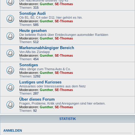
Der Nachkomme unseres Typ 43
Moderatoren:
Gunther
,
5E-Thomas
Themen:
315
Sonstige Audi
Ob B1, B2, C4 oder D11: hier gehört es hin.
Moderatoren:
Gunther
,
5E-Thomas
Themen:
585
Heute gesehen
Die beliebte Rubrik über Entdeckungen automobiler Raritäten
Moderatoren:
Gunther
,
5E-Thomas
Themen:
512
Markenunabhängiger Bereich
Von Alfa bis Zündapp
Moderatoren:
Gunther
,
5E-Thomas
Themen:
454
Sonstiges
Alles übrige zum Thema Auto & Co.
Moderatoren:
Gunther
,
5E-Thomas
Themen:
1292
Lustiges und Kurioses
Amüsantes oder Interessantes aus dem Netz
Moderatoren:
Gunther
,
5E-Thomas
Themen:
287
Über dieses Forum
Fragen, Probleme, Kritik und Anregungen sind hier erbeten.
Moderatoren:
Gunther
,
5E-Thomas
Themen:
92
STATISTIK
ANMELDEN