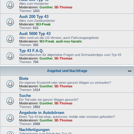
Alles zum Hunderter
Moderatoren:
Gunther
,
5E-Thomas
Themen:
1161
Audi 200 Typ 43
Alles zum Zweihunderter
Moderator:
WJ-Freak
Themen:
615
Audi 5000 Typ 43
Alles rund um die US-Version, auch Fahrzeugangebote
Moderatoren:
WJ-Freak
,
audi-nsu-fanatic
Themen:
355
Typ 43 F.A.Q.
Sammelbecken für allgemeine Fragen und Schraubertipps zum Typ 43
Moderatoren:
Gunther
,
5E-Thomas
Themen:
794
Angebot und Nachfrage
Biete
Ein eigenes Ersatzteil oder einen ganzen Wagen zu verkaufen?
Moderatoren:
Gunther
,
5E-Thomas
Themen:
1414
Suche
Ein Teil oder ein ganzer Wagen gesucht?
Moderatoren:
Gunther
,
5E-Thomas
Themen:
1852
Angebote in Autobörsen
Einen Typ 43 bei ebay, autoscout, mobile oder sonstwo gefunden?
Moderatoren:
Gunther
,
5E-Thomas
Themen:
2068
Nachfertigungen
Teileaktionen zum Erhalt des Typ 43