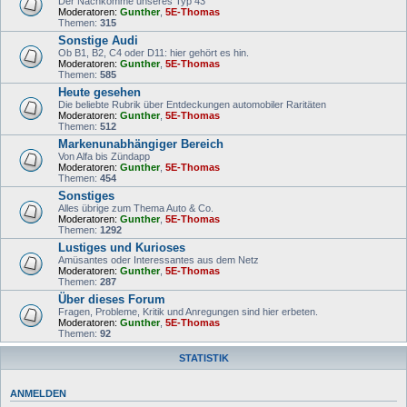
Der Nachkomme unseres Typ 43
Moderatoren:
Gunther
,
5E-Thomas
Themen:
315
Sonstige Audi
Ob B1, B2, C4 oder D11: hier gehört es hin.
Moderatoren:
Gunther
,
5E-Thomas
Themen:
585
Heute gesehen
Die beliebte Rubrik über Entdeckungen automobiler Raritäten
Moderatoren:
Gunther
,
5E-Thomas
Themen:
512
Markenunabhängiger Bereich
Von Alfa bis Zündapp
Moderatoren:
Gunther
,
5E-Thomas
Themen:
454
Sonstiges
Alles übrige zum Thema Auto & Co.
Moderatoren:
Gunther
,
5E-Thomas
Themen:
1292
Lustiges und Kurioses
Amüsantes oder Interessantes aus dem Netz
Moderatoren:
Gunther
,
5E-Thomas
Themen:
287
Über dieses Forum
Fragen, Probleme, Kritik und Anregungen sind hier erbeten.
Moderatoren:
Gunther
,
5E-Thomas
Themen:
92
STATISTIK
ANMELDEN