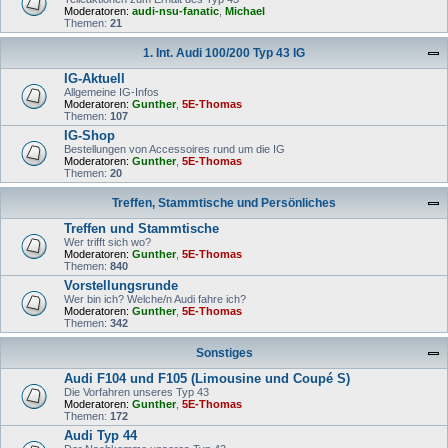
Moderatoren:
audi-nsu-fanatic
,
Michael
Themen:
21
1. Int. Audi 100/200 Typ 43 IG
IG-Aktuell
Allgemeine IG-Infos
Moderatoren:
Gunther
,
5E-Thomas
Themen:
107
IG-Shop
Bestellungen von Accessoires rund um die IG
Moderatoren:
Gunther
,
5E-Thomas
Themen:
20
Treffen, Stammtische und Persönliches
Treffen und Stammtische
Wer trifft sich wo?
Moderatoren:
Gunther
,
5E-Thomas
Themen:
840
Vorstellungsrunde
Wer bin ich? Welche/n Audi fahre ich?
Moderatoren:
Gunther
,
5E-Thomas
Themen:
342
Sonstiges
Audi F104 und F105 (Limousine und Coupé S)
Die Vorfahren unseres Typ 43
Moderatoren:
Gunther
,
5E-Thomas
Themen:
172
Audi Typ 44