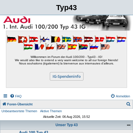
Typ43
Willkommen im Forum der Audi 100/200 - Typ43 - IG!
We would also like to extend a very warm welcome to all our foreign friends!
Nous souhaitons (également) la bienvenue aux internautes d'ailleurs.
IG-Spendeninfo
FAQ
Anmelden
S
Foren-Übersicht
Unbeantwortete Themen
Aktive Themen
u
Aktuelle Zeit: 06 Aug 2026, 15:52
c
Unser Typ 43
h
Audi 100 Typ 43
e