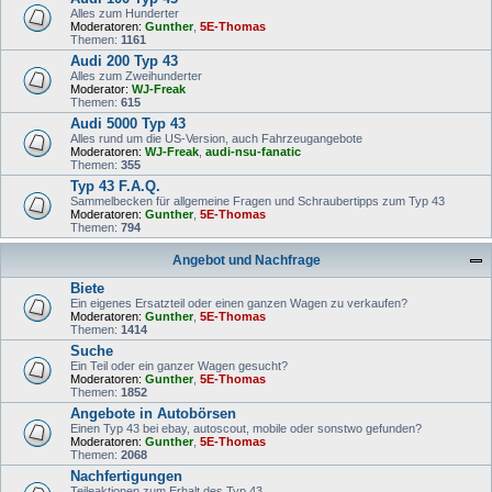
Alles zum Hunderter
Moderatoren:
Gunther
,
5E-Thomas
Themen:
1161
Audi 200 Typ 43
Alles zum Zweihunderter
Moderator:
WJ-Freak
Themen:
615
Audi 5000 Typ 43
Alles rund um die US-Version, auch Fahrzeugangebote
Moderatoren:
WJ-Freak
,
audi-nsu-fanatic
Themen:
355
Typ 43 F.A.Q.
Sammelbecken für allgemeine Fragen und Schraubertipps zum Typ 43
Moderatoren:
Gunther
,
5E-Thomas
Themen:
794
Angebot und Nachfrage
Biete
Ein eigenes Ersatzteil oder einen ganzen Wagen zu verkaufen?
Moderatoren:
Gunther
,
5E-Thomas
Themen:
1414
Suche
Ein Teil oder ein ganzer Wagen gesucht?
Moderatoren:
Gunther
,
5E-Thomas
Themen:
1852
Angebote in Autobörsen
Einen Typ 43 bei ebay, autoscout, mobile oder sonstwo gefunden?
Moderatoren:
Gunther
,
5E-Thomas
Themen:
2068
Nachfertigungen
Teileaktionen zum Erhalt des Typ 43