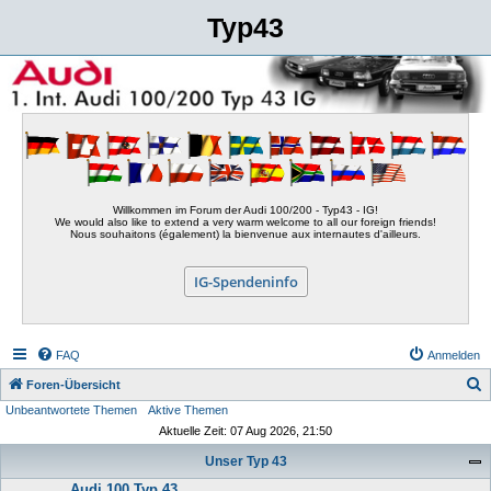
Typ43
Willkommen im Forum der Audi 100/200 - Typ43 - IG!
We would also like to extend a very warm welcome to all our foreign friends!
Nous souhaitons (également) la bienvenue aux internautes d'ailleurs.
IG-Spendeninfo
FAQ
Anmelden
S
Foren-Übersicht
Unbeantwortete Themen
Aktive Themen
u
Aktuelle Zeit: 07 Aug 2026, 21:50
c
Unser Typ 43
h
Audi 100 Typ 43
e