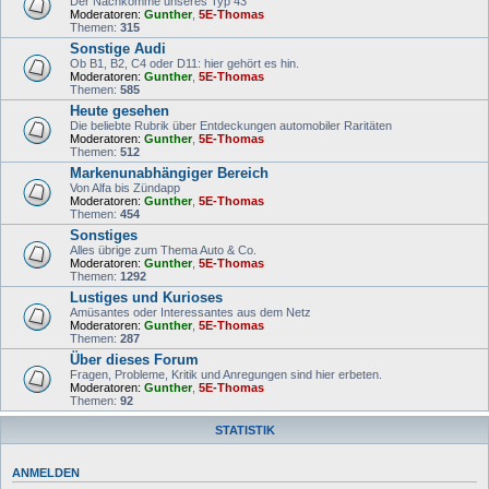
Der Nachkomme unseres Typ 43
Moderatoren:
Gunther
,
5E-Thomas
Themen:
315
Sonstige Audi
Ob B1, B2, C4 oder D11: hier gehört es hin.
Moderatoren:
Gunther
,
5E-Thomas
Themen:
585
Heute gesehen
Die beliebte Rubrik über Entdeckungen automobiler Raritäten
Moderatoren:
Gunther
,
5E-Thomas
Themen:
512
Markenunabhängiger Bereich
Von Alfa bis Zündapp
Moderatoren:
Gunther
,
5E-Thomas
Themen:
454
Sonstiges
Alles übrige zum Thema Auto & Co.
Moderatoren:
Gunther
,
5E-Thomas
Themen:
1292
Lustiges und Kurioses
Amüsantes oder Interessantes aus dem Netz
Moderatoren:
Gunther
,
5E-Thomas
Themen:
287
Über dieses Forum
Fragen, Probleme, Kritik und Anregungen sind hier erbeten.
Moderatoren:
Gunther
,
5E-Thomas
Themen:
92
STATISTIK
ANMELDEN