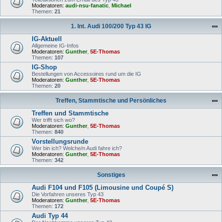
Moderatoren:
audi-nsu-fanatic
,
Michael
Themen:
21
1. Int. Audi 100/200 Typ 43 IG
IG-Aktuell
Allgemeine IG-Infos
Moderatoren:
Gunther
,
5E-Thomas
Themen:
107
IG-Shop
Bestellungen von Accessoires rund um die IG
Moderatoren:
Gunther
,
5E-Thomas
Themen:
20
Treffen, Stammtische und Persönliches
Treffen und Stammtische
Wer trifft sich wo?
Moderatoren:
Gunther
,
5E-Thomas
Themen:
840
Vorstellungsrunde
Wer bin ich? Welche/n Audi fahre ich?
Moderatoren:
Gunther
,
5E-Thomas
Themen:
342
Sonstiges
Audi F104 und F105 (Limousine und Coupé S)
Die Vorfahren unseres Typ 43
Moderatoren:
Gunther
,
5E-Thomas
Themen:
172
Audi Typ 44