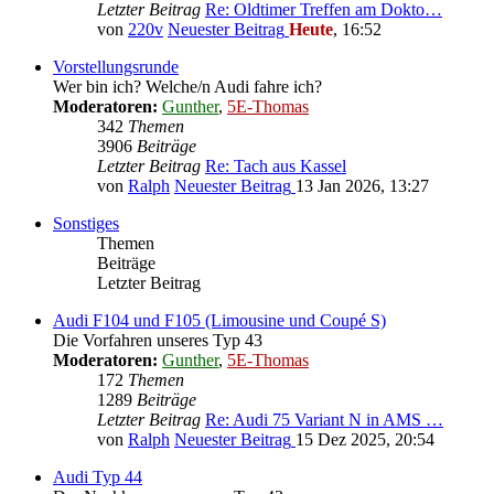
Letzter Beitrag
Re: Oldtimer Treffen am Dokto…
von
220v
Neuester Beitrag
Heute
, 16:52
Vorstellungsrunde
Wer bin ich? Welche/n Audi fahre ich?
Moderatoren:
Gunther
,
5E-Thomas
342
Themen
3906
Beiträge
Letzter Beitrag
Re: Tach aus Kassel
von
Ralph
Neuester Beitrag
13 Jan 2026, 13:27
Sonstiges
Themen
Beiträge
Letzter Beitrag
Audi F104 und F105 (Limousine und Coupé S)
Die Vorfahren unseres Typ 43
Moderatoren:
Gunther
,
5E-Thomas
172
Themen
1289
Beiträge
Letzter Beitrag
Re: Audi 75 Variant N in AMS …
von
Ralph
Neuester Beitrag
15 Dez 2025, 20:54
Audi Typ 44