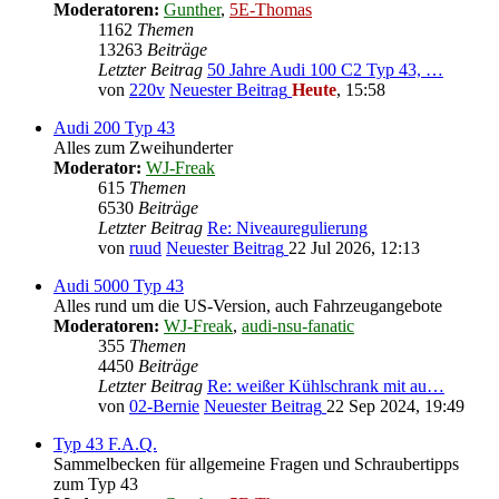
Moderatoren:
Gunther
,
5E-Thomas
1162
Themen
13263
Beiträge
Letzter Beitrag
50 Jahre Audi 100 C2 Typ 43, …
von
220v
Neuester Beitrag
Heute
, 15:58
Audi 200 Typ 43
Alles zum Zweihunderter
Moderator:
WJ-Freak
615
Themen
6530
Beiträge
Letzter Beitrag
Re: Niveauregulierung
von
ruud
Neuester Beitrag
22 Jul 2026, 12:13
Audi 5000 Typ 43
Alles rund um die US-Version, auch Fahrzeugangebote
Moderatoren:
WJ-Freak
,
audi-nsu-fanatic
355
Themen
4450
Beiträge
Letzter Beitrag
Re: weißer Kühlschrank mit au…
von
02-Bernie
Neuester Beitrag
22 Sep 2024, 19:49
Typ 43 F.A.Q.
Sammelbecken für allgemeine Fragen und Schraubertipps
zum Typ 43