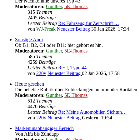
Der Nachkomme unseres Typ 43
Moderatoren:
Gunther
,
5E-Thomas
315
Themen
2495
Beiträge
Letzter Beitrag
Re: Fahrzeug für Zeitschrift …
von
WJ-Freak
Neuester Beitrag
30 Jan 2026, 17:34
Sonstige Audi
Ob B1, B2, C4 oder D11: hier gehört es hin.
Moderatoren:
Gunther
,
5E-Thomas
585
Themen
4259
Beiträge
Letzter Beitrag
Re: I, Type 44
von
220v
Neuester Beitrag
02 Jan 2026, 17:58
Heute gesehen
Die beliebte Rubrik über Entdeckungen automobiler Raritäten
Moderatoren:
Gunther
,
5E-Thomas
512
Themen
4470
Beiträge
Letzter Beitrag
Re: Meine Automobilen Sichtun…
von
220v
Neuester Beitrag
Gestern
, 19:54
Markenunabhängiger Bereich
Von Alfa bis Zündapp
Moderatoren:
Gunther
,
5E-Thomas