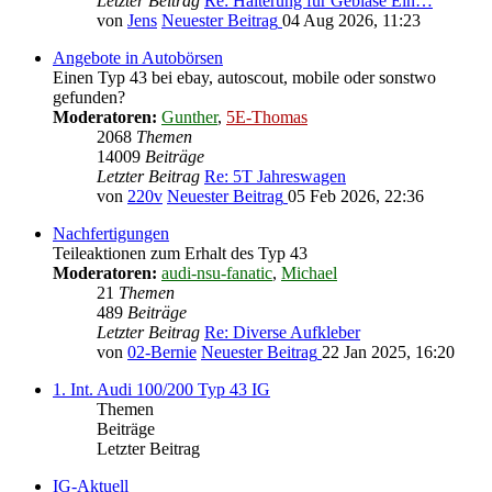
Letzter Beitrag
Re: Halterung für Gebläse Ein…
von
Jens
Neuester Beitrag
04 Aug 2026, 11:23
Angebote in Autobörsen
Einen Typ 43 bei ebay, autoscout, mobile oder sonstwo
gefunden?
Moderatoren:
Gunther
,
5E-Thomas
2068
Themen
14009
Beiträge
Letzter Beitrag
Re: 5T Jahreswagen
von
220v
Neuester Beitrag
05 Feb 2026, 22:36
Nachfertigungen
Teileaktionen zum Erhalt des Typ 43
Moderatoren:
audi-nsu-fanatic
,
Michael
21
Themen
489
Beiträge
Letzter Beitrag
Re: Diverse Aufkleber
von
02-Bernie
Neuester Beitrag
22 Jan 2025, 16:20
1. Int. Audi 100/200 Typ 43 IG
Themen
Beiträge
Letzter Beitrag
IG-Aktuell