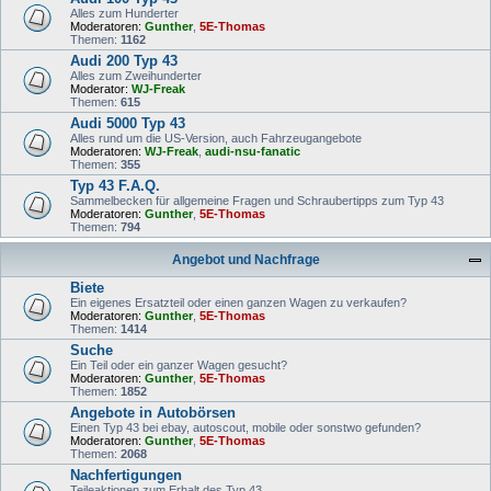
Alles zum Hunderter
Moderatoren:
Gunther
,
5E-Thomas
Themen:
1162
Audi 200 Typ 43
Alles zum Zweihunderter
Moderator:
WJ-Freak
Themen:
615
Audi 5000 Typ 43
Alles rund um die US-Version, auch Fahrzeugangebote
Moderatoren:
WJ-Freak
,
audi-nsu-fanatic
Themen:
355
Typ 43 F.A.Q.
Sammelbecken für allgemeine Fragen und Schraubertipps zum Typ 43
Moderatoren:
Gunther
,
5E-Thomas
Themen:
794
Angebot und Nachfrage
Biete
Ein eigenes Ersatzteil oder einen ganzen Wagen zu verkaufen?
Moderatoren:
Gunther
,
5E-Thomas
Themen:
1414
Suche
Ein Teil oder ein ganzer Wagen gesucht?
Moderatoren:
Gunther
,
5E-Thomas
Themen:
1852
Angebote in Autobörsen
Einen Typ 43 bei ebay, autoscout, mobile oder sonstwo gefunden?
Moderatoren:
Gunther
,
5E-Thomas
Themen:
2068
Nachfertigungen
Teileaktionen zum Erhalt des Typ 43