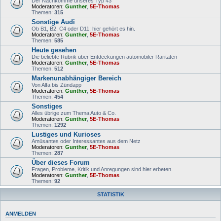
Der Nachkomme unseres Typ 43
Moderatoren:
Gunther
,
5E-Thomas
Themen:
315
Sonstige Audi
Ob B1, B2, C4 oder D11: hier gehört es hin.
Moderatoren:
Gunther
,
5E-Thomas
Themen:
585
Heute gesehen
Die beliebte Rubrik über Entdeckungen automobiler Raritäten
Moderatoren:
Gunther
,
5E-Thomas
Themen:
512
Markenunabhängiger Bereich
Von Alfa bis Zündapp
Moderatoren:
Gunther
,
5E-Thomas
Themen:
454
Sonstiges
Alles übrige zum Thema Auto & Co.
Moderatoren:
Gunther
,
5E-Thomas
Themen:
1292
Lustiges und Kurioses
Amüsantes oder Interessantes aus dem Netz
Moderatoren:
Gunther
,
5E-Thomas
Themen:
287
Über dieses Forum
Fragen, Probleme, Kritik und Anregungen sind hier erbeten.
Moderatoren:
Gunther
,
5E-Thomas
Themen:
92
STATISTIK
ANMELDEN