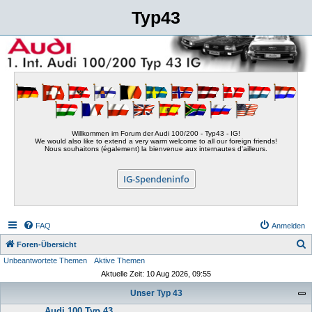
Typ43
Willkommen im Forum der Audi 100/200 - Typ43 - IG!
We would also like to extend a very warm welcome to all our foreign friends!
Nous souhaitons (également) la bienvenue aux internautes d'ailleurs.
IG-Spendeninfo
FAQ
Anmelden
S
Foren-Übersicht
Unbeantwortete Themen
Aktive Themen
u
Aktuelle Zeit: 10 Aug 2026, 09:55
c
Unser Typ 43
h
Audi 100 Typ 43
e