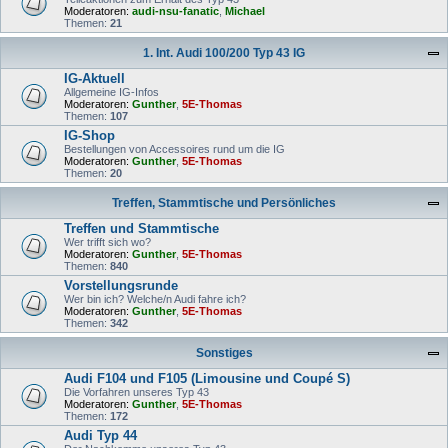
Moderatoren:
audi-nsu-fanatic
,
Michael
Themen:
21
1. Int. Audi 100/200 Typ 43 IG
IG-Aktuell
Allgemeine IG-Infos
Moderatoren:
Gunther
,
5E-Thomas
Themen:
107
IG-Shop
Bestellungen von Accessoires rund um die IG
Moderatoren:
Gunther
,
5E-Thomas
Themen:
20
Treffen, Stammtische und Persönliches
Treffen und Stammtische
Wer trifft sich wo?
Moderatoren:
Gunther
,
5E-Thomas
Themen:
840
Vorstellungsrunde
Wer bin ich? Welche/n Audi fahre ich?
Moderatoren:
Gunther
,
5E-Thomas
Themen:
342
Sonstiges
Audi F104 und F105 (Limousine und Coupé S)
Die Vorfahren unseres Typ 43
Moderatoren:
Gunther
,
5E-Thomas
Themen:
172
Audi Typ 44