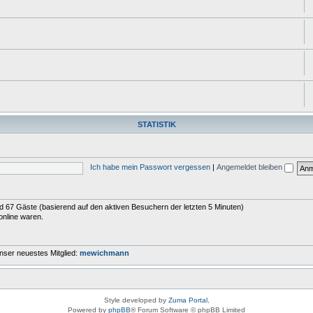
STATISTIK
Ich habe mein Passwort vergessen
|
Angemeldet bleiben
und 67 Gäste (basierend auf den aktiven Besuchern der letzten 5 Minuten)
online waren.
nser neuestes Mitglied:
mewichmann
Style developed by
Zuma Portal
,
Powered by
phpBB
® Forum Software © phpBB Limited