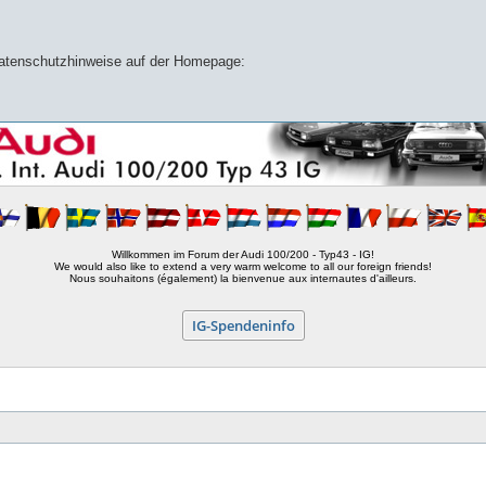
 Datenschutzhinweise auf der Homepage:
Willkommen im Forum der Audi 100/200 - Typ43 - IG!
We would also like to extend a very warm welcome to all our foreign friends!
Nous souhaitons (également) la bienvenue aux internautes d'ailleurs.
IG-Spendeninfo