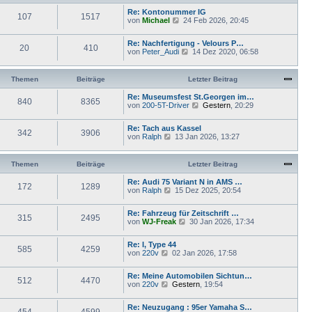
B
r
t
e
Re: Kontonummer IG
a
107
1517
e
i
N
von
Michael
g
24 Feb 2026, 20:45
r
t
e
B
r
u
e
Re: Nachfertigung - Velours P…
a
e
20
410
i
N
von
Peter_Audi
g
14 Dez 2020, 06:58
s
t
e
t
r
u
e
a
e
r
Themen
Beiträge
Letzter Beitrag
g
s
B
t
e
Re: Museumsfest St.Georgen im…
840
8365
e
i
N
von
200-5T-Driver
Gestern
, 20:29
r
t
e
B
r
u
e
Re: Tach aus Kassel
a
e
342
3906
i
N
von
Ralph
13 Jan 2026, 13:27
g
s
t
e
t
r
u
e
a
e
r
Themen
Beiträge
Letzter Beitrag
g
s
B
t
e
Re: Audi 75 Variant N in AMS …
172
1289
e
i
N
von
Ralph
15 Dez 2025, 20:54
r
t
e
B
r
u
e
Re: Fahrzeug für Zeitschrift …
a
e
315
2495
i
N
von
WJ-Freak
30 Jan 2026, 17:34
g
s
t
e
t
r
u
e
Re: I, Type 44
a
e
r
585
4259
N
von
220v
g
02 Jan 2026, 17:58
s
B
e
t
e
u
e
i
Re: Meine Automobilen Sichtun…
e
r
512
4470
t
N
von
220v
Gestern
, 19:54
s
B
r
e
t
e
a
u
e
i
g
Re: Neuzugang : 95er Yamaha S…
e
r
454
4599