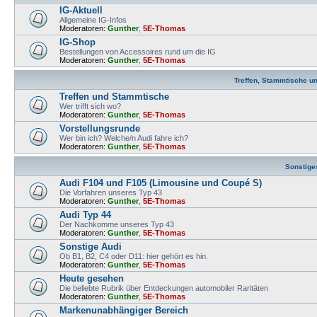
IG-Aktuell
Allgemeine IG-Infos
Moderatoren:
Gunther
,
5E-Thomas
IG-Shop
Bestellungen von Accessoires rund um die IG
Moderatoren:
Gunther
,
5E-Thomas
Treffen, Stammtische u
Treffen und Stammtische
Wer trifft sich wo?
Moderatoren:
Gunther
,
5E-Thomas
Vorstellungsrunde
Wer bin ich? Welche/n Audi fahre ich?
Moderatoren:
Gunther
,
5E-Thomas
Sonstige
Audi F104 und F105 (Limousine und Coupé S)
Die Vorfahren unseres Typ 43
Moderatoren:
Gunther
,
5E-Thomas
Audi Typ 44
Der Nachkomme unseres Typ 43
Moderatoren:
Gunther
,
5E-Thomas
Sonstige Audi
Ob B1, B2, C4 oder D11: hier gehört es hin.
Moderatoren:
Gunther
,
5E-Thomas
Heute gesehen
Die beliebte Rubrik über Entdeckungen automobiler Raritäten
Moderatoren:
Gunther
,
5E-Thomas
Markenunabhängiger Bereich