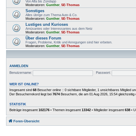
Von Alfa bis Zündapp
Moderatoren:
Gunther
,
5E-Thomas
Sonstiges
Alles übrige zum Thema Auto & Co.
Moderatoren:
Gunther
,
5E-Thomas
Lustiges und Kurioses
Amüsantes oder Interessantes aus dem Netz
Moderatoren:
Gunther
,
5E-Thomas
Über dieses Forum
Fragen, Probleme, Kritik und Anregungen sind hier erbeten.
Moderatoren:
Gunther
,
5E-Thomas
ANMELDEN
Benutzername:
Passwort:
WER IST ONLINE?
Insgesamt sind
68
Besucher online :: 0 sichtbare Mitglieder, 1 unsichtbares Mitglied 
Der Besucherrekord liegt bei
7674
Besuchern, die am 01 Aug 2026, 15:54 gleichzeitig 
STATISTIK
Beiträge insgesamt
102176
• Themen insgesamt
13342
• Mitglieder insgesamt
638
• U
Foren-Übersicht