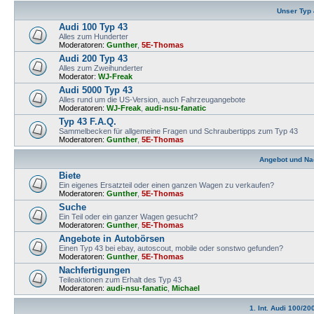
Unser Typ
Audi 100 Typ 43
Alles zum Hunderter
Moderatoren:
Gunther
,
5E-Thomas
Audi 200 Typ 43
Alles zum Zweihunderter
Moderator:
WJ-Freak
Audi 5000 Typ 43
Alles rund um die US-Version, auch Fahrzeugangebote
Moderatoren:
WJ-Freak
,
audi-nsu-fanatic
Typ 43 F.A.Q.
Sammelbecken für allgemeine Fragen und Schraubertipps zum Typ 43
Moderatoren:
Gunther
,
5E-Thomas
Angebot und Na
Biete
Ein eigenes Ersatzteil oder einen ganzen Wagen zu verkaufen?
Moderatoren:
Gunther
,
5E-Thomas
Suche
Ein Teil oder ein ganzer Wagen gesucht?
Moderatoren:
Gunther
,
5E-Thomas
Angebote in Autobörsen
Einen Typ 43 bei ebay, autoscout, mobile oder sonstwo gefunden?
Moderatoren:
Gunther
,
5E-Thomas
Nachfertigungen
Teileaktionen zum Erhalt des Typ 43
Moderatoren:
audi-nsu-fanatic
,
Michael
1. Int. Audi 100/20