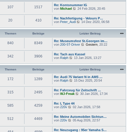
B
r
t
e
Re: Kontonummer IG
a
107
1517
e
i
N
von
Michael
g
24 Feb 2026, 20:45
r
t
e
B
r
u
e
Re: Nachfertigung - Velours P…
a
e
20
410
i
N
von
Peter_Audi
g
14 Dez 2020, 06:58
s
t
e
t
r
u
e
a
e
r
Themen
Beiträge
Letzter Beitrag
g
s
B
t
e
Re: Museumsfest St.Georgen im…
840
8349
e
i
N
von
200-5T-Driver
Gestern
, 20:22
r
t
e
B
r
u
e
Re: Tach aus Kassel
a
e
342
3906
i
N
von
Ralph
13 Jan 2026, 13:27
g
s
t
e
t
r
u
e
a
e
r
Themen
Beiträge
Letzter Beitrag
g
s
B
t
e
Re: Audi 75 Variant N in AMS …
172
1289
e
i
N
von
Ralph
15 Dez 2025, 20:54
r
t
e
B
r
u
e
Re: Fahrzeug für Zeitschrift …
a
e
315
2495
i
N
von
WJ-Freak
30 Jan 2026, 17:34
g
s
t
e
t
r
u
e
Re: I, Type 44
a
e
r
585
4259
N
von
220v
g
02 Jan 2026, 17:58
s
B
e
t
e
u
e
i
Re: Meine Automobilen Sichtun…
e
r
512
4469
t
N
von
220v
05 Aug 2026, 22:57
s
B
r
e
t
e
a
u
e
i
g
Re: Neuzugang : 95er Yamaha S…
e
r
454
4599