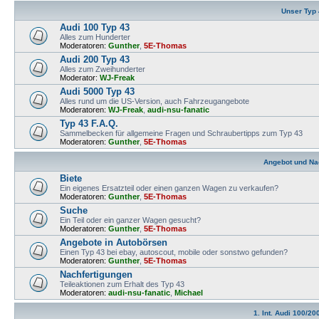
Unser Typ
Audi 100 Typ 43
Alles zum Hunderter
Moderatoren:
Gunther
,
5E-Thomas
Audi 200 Typ 43
Alles zum Zweihunderter
Moderator:
WJ-Freak
Audi 5000 Typ 43
Alles rund um die US-Version, auch Fahrzeugangebote
Moderatoren:
WJ-Freak
,
audi-nsu-fanatic
Typ 43 F.A.Q.
Sammelbecken für allgemeine Fragen und Schraubertipps zum Typ 43
Moderatoren:
Gunther
,
5E-Thomas
Angebot und Na
Biete
Ein eigenes Ersatzteil oder einen ganzen Wagen zu verkaufen?
Moderatoren:
Gunther
,
5E-Thomas
Suche
Ein Teil oder ein ganzer Wagen gesucht?
Moderatoren:
Gunther
,
5E-Thomas
Angebote in Autobörsen
Einen Typ 43 bei ebay, autoscout, mobile oder sonstwo gefunden?
Moderatoren:
Gunther
,
5E-Thomas
Nachfertigungen
Teileaktionen zum Erhalt des Typ 43
Moderatoren:
audi-nsu-fanatic
,
Michael
1. Int. Audi 100/20