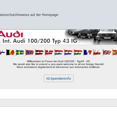
 Datenschutzhinweise auf der Homepage:
Willkommen im Forum der Audi 100/200 - Typ43 - IG!
We would also like to extend a very warm welcome to all our foreign friends!
Nous souhaitons (également) la bienvenue aux internautes d'ailleurs.
IG-Spendeninfo