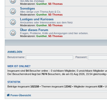
Von Alfa bis Zündapp
Moderatoren:
Gunther
,
5E-Thomas
Sonstiges
Alles übrige zum Thema Auto & Co.
Moderatoren:
Gunther
,
5E-Thomas
Lustiges und Kurioses
Amüsantes oder Interessantes aus dem Netz
Moderatoren:
Gunther
,
5E-Thomas
Über dieses Forum
Fragen, Probleme, Kritik und Anregungen sind hier erbeten.
Moderatoren:
Gunther
,
5E-Thomas
ANMELDEN
Benutzername:
Passwort:
WER IST ONLINE?
Insgesamt sind
54
Besucher online :: 0 sichtbare Mitglieder, 0 unsichtbare Mitglieder
Der Besucherrekord liegt bei
7674
Besuchern, die am 01 Aug 2026, 15:54 gleichzeitig 
STATISTIK
Beiträge insgesamt
102158
• Themen insgesamt
13342
• Mitglieder insgesamt
638
• U
Foren-Übersicht