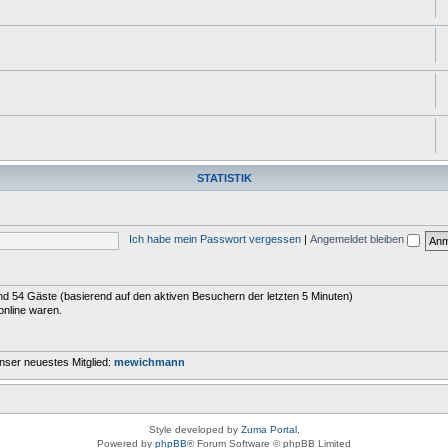
STATISTIK
Ich habe mein Passwort vergessen
|
Angemeldet bleiben
 und 54 Gäste (basierend auf den aktiven Besuchern der letzten 5 Minuten)
online waren.
nser neuestes Mitglied:
mewichmann
Style developed by
Zuma Portal
,
Powered by
phpBB
® Forum Software © phpBB Limited