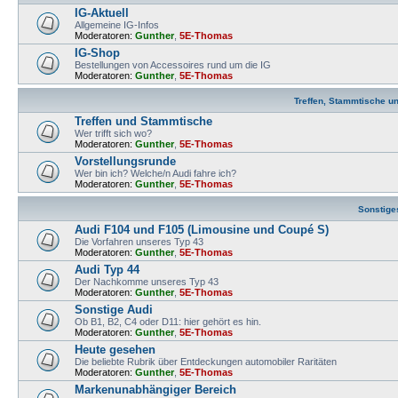
IG-Aktuell
Allgemeine IG-Infos
Moderatoren:
Gunther
,
5E-Thomas
IG-Shop
Bestellungen von Accessoires rund um die IG
Moderatoren:
Gunther
,
5E-Thomas
Treffen, Stammtische u
Treffen und Stammtische
Wer trifft sich wo?
Moderatoren:
Gunther
,
5E-Thomas
Vorstellungsrunde
Wer bin ich? Welche/n Audi fahre ich?
Moderatoren:
Gunther
,
5E-Thomas
Sonstige
Audi F104 und F105 (Limousine und Coupé S)
Die Vorfahren unseres Typ 43
Moderatoren:
Gunther
,
5E-Thomas
Audi Typ 44
Der Nachkomme unseres Typ 43
Moderatoren:
Gunther
,
5E-Thomas
Sonstige Audi
Ob B1, B2, C4 oder D11: hier gehört es hin.
Moderatoren:
Gunther
,
5E-Thomas
Heute gesehen
Die beliebte Rubrik über Entdeckungen automobiler Raritäten
Moderatoren:
Gunther
,
5E-Thomas
Markenunabhängiger Bereich