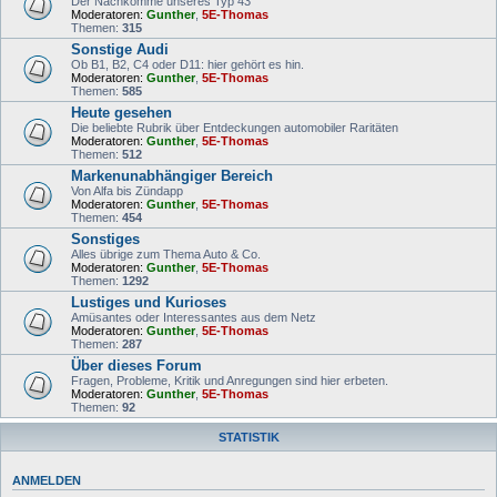
Der Nachkomme unseres Typ 43
Moderatoren:
Gunther
,
5E-Thomas
Themen:
315
Sonstige Audi
Ob B1, B2, C4 oder D11: hier gehört es hin.
Moderatoren:
Gunther
,
5E-Thomas
Themen:
585
Heute gesehen
Die beliebte Rubrik über Entdeckungen automobiler Raritäten
Moderatoren:
Gunther
,
5E-Thomas
Themen:
512
Markenunabhängiger Bereich
Von Alfa bis Zündapp
Moderatoren:
Gunther
,
5E-Thomas
Themen:
454
Sonstiges
Alles übrige zum Thema Auto & Co.
Moderatoren:
Gunther
,
5E-Thomas
Themen:
1292
Lustiges und Kurioses
Amüsantes oder Interessantes aus dem Netz
Moderatoren:
Gunther
,
5E-Thomas
Themen:
287
Über dieses Forum
Fragen, Probleme, Kritik und Anregungen sind hier erbeten.
Moderatoren:
Gunther
,
5E-Thomas
Themen:
92
STATISTIK
ANMELDEN