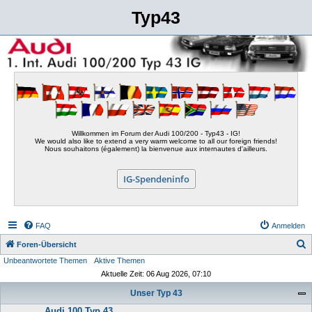
Typ43
Willkommen im Forum der Audi 100/200 - Typ43 - IG!
We would also like to extend a very warm welcome to all our foreign friends!
Nous souhaitons (également) la bienvenue aux internautes d'ailleurs.
IG-Spendeninfo
FAQ
Anmelden
S
Foren-Übersicht
Unbeantwortete Themen
Aktive Themen
u
Aktuelle Zeit: 06 Aug 2026, 07:10
c
Unser Typ 43
h
Audi 100 Typ 43
e