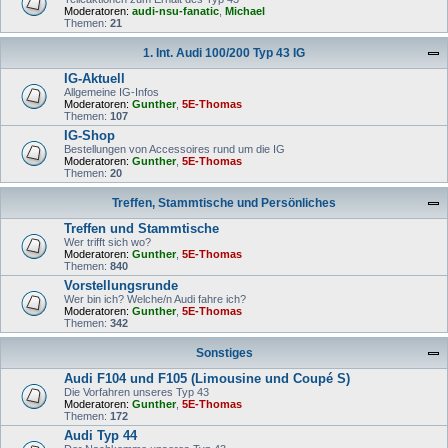
Moderatoren:
audi-nsu-fanatic
,
Michael
Themen:
21
1. Int. Audi 100/200 Typ 43 IG
IG-Aktuell
Allgemeine IG-Infos
Moderatoren:
Gunther
,
5E-Thomas
Themen:
107
IG-Shop
Bestellungen von Accessoires rund um die IG
Moderatoren:
Gunther
,
5E-Thomas
Themen:
20
Treffen, Stammtische und Persönliches
Treffen und Stammtische
Wer trifft sich wo?
Moderatoren:
Gunther
,
5E-Thomas
Themen:
840
Vorstellungsrunde
Wer bin ich? Welche/n Audi fahre ich?
Moderatoren:
Gunther
,
5E-Thomas
Themen:
342
Sonstiges
Audi F104 und F105 (Limousine und Coupé S)
Die Vorfahren unseres Typ 43
Moderatoren:
Gunther
,
5E-Thomas
Themen:
172
Audi Typ 44