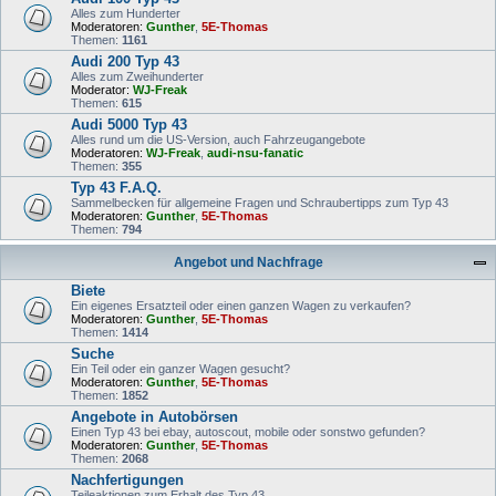
Alles zum Hunderter
Moderatoren:
Gunther
,
5E-Thomas
Themen:
1161
Audi 200 Typ 43
Alles zum Zweihunderter
Moderator:
WJ-Freak
Themen:
615
Audi 5000 Typ 43
Alles rund um die US-Version, auch Fahrzeugangebote
Moderatoren:
WJ-Freak
,
audi-nsu-fanatic
Themen:
355
Typ 43 F.A.Q.
Sammelbecken für allgemeine Fragen und Schraubertipps zum Typ 43
Moderatoren:
Gunther
,
5E-Thomas
Themen:
794
Angebot und Nachfrage
Biete
Ein eigenes Ersatzteil oder einen ganzen Wagen zu verkaufen?
Moderatoren:
Gunther
,
5E-Thomas
Themen:
1414
Suche
Ein Teil oder ein ganzer Wagen gesucht?
Moderatoren:
Gunther
,
5E-Thomas
Themen:
1852
Angebote in Autobörsen
Einen Typ 43 bei ebay, autoscout, mobile oder sonstwo gefunden?
Moderatoren:
Gunther
,
5E-Thomas
Themen:
2068
Nachfertigungen
Teileaktionen zum Erhalt des Typ 43