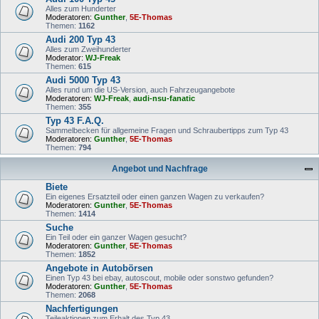
Alles zum Hunderter
Moderatoren:
Gunther
,
5E-Thomas
Themen:
1162
Audi 200 Typ 43
Alles zum Zweihunderter
Moderator:
WJ-Freak
Themen:
615
Audi 5000 Typ 43
Alles rund um die US-Version, auch Fahrzeugangebote
Moderatoren:
WJ-Freak
,
audi-nsu-fanatic
Themen:
355
Typ 43 F.A.Q.
Sammelbecken für allgemeine Fragen und Schraubertipps zum Typ 43
Moderatoren:
Gunther
,
5E-Thomas
Themen:
794
Angebot und Nachfrage
Biete
Ein eigenes Ersatzteil oder einen ganzen Wagen zu verkaufen?
Moderatoren:
Gunther
,
5E-Thomas
Themen:
1414
Suche
Ein Teil oder ein ganzer Wagen gesucht?
Moderatoren:
Gunther
,
5E-Thomas
Themen:
1852
Angebote in Autobörsen
Einen Typ 43 bei ebay, autoscout, mobile oder sonstwo gefunden?
Moderatoren:
Gunther
,
5E-Thomas
Themen:
2068
Nachfertigungen
Teileaktionen zum Erhalt des Typ 43