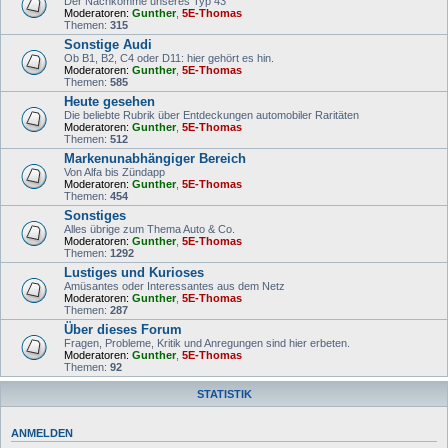
Der Nachkomme unseres Typ 43
Moderatoren:
Gunther
,
5E-Thomas
Themen:
315
Sonstige Audi
Ob B1, B2, C4 oder D11: hier gehört es hin.
Moderatoren:
Gunther
,
5E-Thomas
Themen:
585
Heute gesehen
Die beliebte Rubrik über Entdeckungen automobiler Raritäten
Moderatoren:
Gunther
,
5E-Thomas
Themen:
512
Markenunabhängiger Bereich
Von Alfa bis Zündapp
Moderatoren:
Gunther
,
5E-Thomas
Themen:
454
Sonstiges
Alles übrige zum Thema Auto & Co.
Moderatoren:
Gunther
,
5E-Thomas
Themen:
1292
Lustiges und Kurioses
Amüsantes oder Interessantes aus dem Netz
Moderatoren:
Gunther
,
5E-Thomas
Themen:
287
Über dieses Forum
Fragen, Probleme, Kritik und Anregungen sind hier erbeten.
Moderatoren:
Gunther
,
5E-Thomas
Themen:
92
STATISTIK
ANMELDEN