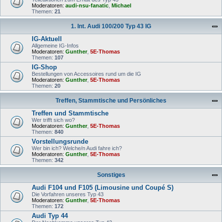
Moderatoren:
audi-nsu-fanatic
,
Michael
Themen:
21
1. Int. Audi 100/200 Typ 43 IG
IG-Aktuell
Allgemeine IG-Infos
Moderatoren:
Gunther
,
5E-Thomas
Themen:
107
IG-Shop
Bestellungen von Accessoires rund um die IG
Moderatoren:
Gunther
,
5E-Thomas
Themen:
20
Treffen, Stammtische und Persönliches
Treffen und Stammtische
Wer trifft sich wo?
Moderatoren:
Gunther
,
5E-Thomas
Themen:
840
Vorstellungsrunde
Wer bin ich? Welche/n Audi fahre ich?
Moderatoren:
Gunther
,
5E-Thomas
Themen:
342
Sonstiges
Audi F104 und F105 (Limousine und Coupé S)
Die Vorfahren unseres Typ 43
Moderatoren:
Gunther
,
5E-Thomas
Themen:
172
Audi Typ 44