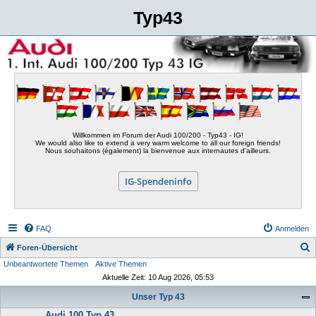
Typ43
Willkommen im Forum der Audi 100/200 - Typ43 - IG!
We would also like to extend a very warm welcome to all our foreign friends!
Nous souhaitons (également) la bienvenue aux internautes d'ailleurs.
IG-Spendeninfo
FAQ
Anmelden
S
Foren-Übersicht
Unbeantwortete Themen
Aktive Themen
u
Aktuelle Zeit: 10 Aug 2026, 05:53
c
Unser Typ 43
h
Audi 100 Typ 43
e