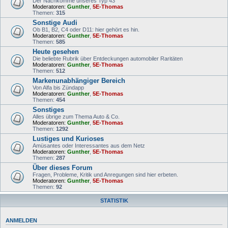
Der Nachkomme unseres Typ 43
Moderatoren:
Gunther
,
5E-Thomas
Themen:
315
Sonstige Audi
Ob B1, B2, C4 oder D11: hier gehört es hin.
Moderatoren:
Gunther
,
5E-Thomas
Themen:
585
Heute gesehen
Die beliebte Rubrik über Entdeckungen automobiler Raritäten
Moderatoren:
Gunther
,
5E-Thomas
Themen:
512
Markenunabhängiger Bereich
Von Alfa bis Zündapp
Moderatoren:
Gunther
,
5E-Thomas
Themen:
454
Sonstiges
Alles übrige zum Thema Auto & Co.
Moderatoren:
Gunther
,
5E-Thomas
Themen:
1292
Lustiges und Kurioses
Amüsantes oder Interessantes aus dem Netz
Moderatoren:
Gunther
,
5E-Thomas
Themen:
287
Über dieses Forum
Fragen, Probleme, Kritik und Anregungen sind hier erbeten.
Moderatoren:
Gunther
,
5E-Thomas
Themen:
92
STATISTIK
ANMELDEN