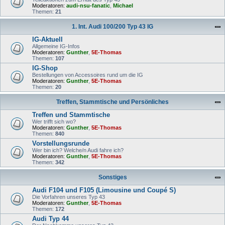
Moderatoren:
audi-nsu-fanatic
,
Michael
Themen:
21
1. Int. Audi 100/200 Typ 43 IG
IG-Aktuell
Allgemeine IG-Infos
Moderatoren:
Gunther
,
5E-Thomas
Themen:
107
IG-Shop
Bestellungen von Accessoires rund um die IG
Moderatoren:
Gunther
,
5E-Thomas
Themen:
20
Treffen, Stammtische und Persönliches
Treffen und Stammtische
Wer trifft sich wo?
Moderatoren:
Gunther
,
5E-Thomas
Themen:
840
Vorstellungsrunde
Wer bin ich? Welche/n Audi fahre ich?
Moderatoren:
Gunther
,
5E-Thomas
Themen:
342
Sonstiges
Audi F104 und F105 (Limousine und Coupé S)
Die Vorfahren unseres Typ 43
Moderatoren:
Gunther
,
5E-Thomas
Themen:
172
Audi Typ 44