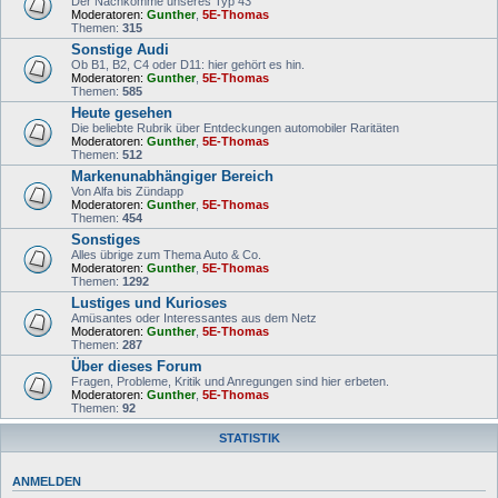
Der Nachkomme unseres Typ 43
Moderatoren:
Gunther
,
5E-Thomas
Themen:
315
Sonstige Audi
Ob B1, B2, C4 oder D11: hier gehört es hin.
Moderatoren:
Gunther
,
5E-Thomas
Themen:
585
Heute gesehen
Die beliebte Rubrik über Entdeckungen automobiler Raritäten
Moderatoren:
Gunther
,
5E-Thomas
Themen:
512
Markenunabhängiger Bereich
Von Alfa bis Zündapp
Moderatoren:
Gunther
,
5E-Thomas
Themen:
454
Sonstiges
Alles übrige zum Thema Auto & Co.
Moderatoren:
Gunther
,
5E-Thomas
Themen:
1292
Lustiges und Kurioses
Amüsantes oder Interessantes aus dem Netz
Moderatoren:
Gunther
,
5E-Thomas
Themen:
287
Über dieses Forum
Fragen, Probleme, Kritik und Anregungen sind hier erbeten.
Moderatoren:
Gunther
,
5E-Thomas
Themen:
92
STATISTIK
ANMELDEN