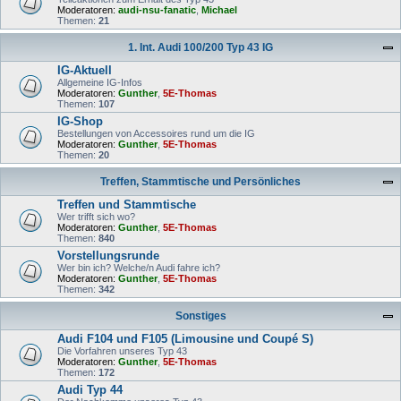
Moderatoren:
audi-nsu-fanatic
,
Michael
Themen:
21
1. Int. Audi 100/200 Typ 43 IG
IG-Aktuell
Allgemeine IG-Infos
Moderatoren:
Gunther
,
5E-Thomas
Themen:
107
IG-Shop
Bestellungen von Accessoires rund um die IG
Moderatoren:
Gunther
,
5E-Thomas
Themen:
20
Treffen, Stammtische und Persönliches
Treffen und Stammtische
Wer trifft sich wo?
Moderatoren:
Gunther
,
5E-Thomas
Themen:
840
Vorstellungsrunde
Wer bin ich? Welche/n Audi fahre ich?
Moderatoren:
Gunther
,
5E-Thomas
Themen:
342
Sonstiges
Audi F104 und F105 (Limousine und Coupé S)
Die Vorfahren unseres Typ 43
Moderatoren:
Gunther
,
5E-Thomas
Themen:
172
Audi Typ 44