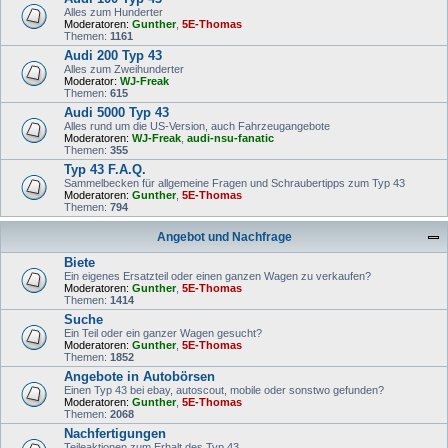
Alles zum Hunderter
Moderatoren:
Gunther
,
5E-Thomas
Themen:
1161
Audi 200 Typ 43
Alles zum Zweihunderter
Moderator:
WJ-Freak
Themen:
615
Audi 5000 Typ 43
Alles rund um die US-Version, auch Fahrzeugangebote
Moderatoren:
WJ-Freak
,
audi-nsu-fanatic
Themen:
355
Typ 43 F.A.Q.
Sammelbecken für allgemeine Fragen und Schraubertipps zum Typ 43
Moderatoren:
Gunther
,
5E-Thomas
Themen:
794
Angebot und Nachfrage
Biete
Ein eigenes Ersatzteil oder einen ganzen Wagen zu verkaufen?
Moderatoren:
Gunther
,
5E-Thomas
Themen:
1414
Suche
Ein Teil oder ein ganzer Wagen gesucht?
Moderatoren:
Gunther
,
5E-Thomas
Themen:
1852
Angebote in Autobörsen
Einen Typ 43 bei ebay, autoscout, mobile oder sonstwo gefunden?
Moderatoren:
Gunther
,
5E-Thomas
Themen:
2068
Nachfertigungen
Teileaktionen zum Erhalt des Typ 43