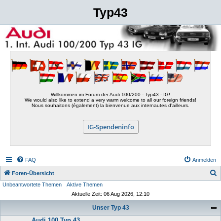
Typ43
Willkommen im Forum der Audi 100/200 - Typ43 - IG!
We would also like to extend a very warm welcome to all our foreign friends!
Nous souhaitons (également) la bienvenue aux internautes d'ailleurs.
IG-Spendeninfo
FAQ
Anmelden
S
Foren-Übersicht
Unbeantwortete Themen
Aktive Themen
u
Aktuelle Zeit: 06 Aug 2026, 12:10
c
Unser Typ 43
h
Audi 100 Typ 43
e