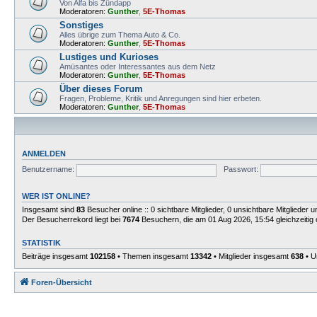
Von Alfa bis Zündapp
Moderatoren:
Gunther
,
5E-Thomas
Sonstiges
Alles übrige zum Thema Auto & Co.
Moderatoren:
Gunther
,
5E-Thomas
Lustiges und Kurioses
Amüsantes oder Interessantes aus dem Netz
Moderatoren:
Gunther
,
5E-Thomas
Über dieses Forum
Fragen, Probleme, Kritik und Anregungen sind hier erbeten.
Moderatoren:
Gunther
,
5E-Thomas
ANMELDEN
Benutzername:
Passwort:
WER IST ONLINE?
Insgesamt sind
83
Besucher online :: 0 sichtbare Mitglieder, 0 unsichtbare Mitglieder
Der Besucherrekord liegt bei
7674
Besuchern, die am 01 Aug 2026, 15:54 gleichzeitig 
STATISTIK
Beiträge insgesamt
102158
• Themen insgesamt
13342
• Mitglieder insgesamt
638
• U
Foren-Übersicht