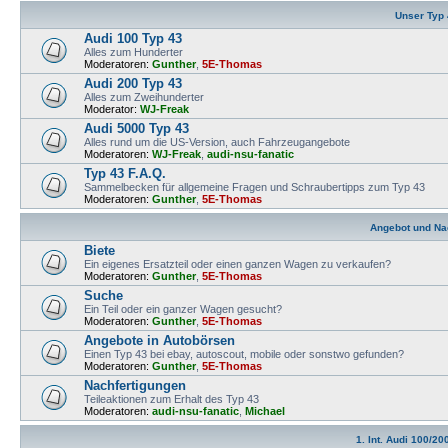
Unser Typ
Audi 100 Typ 43
Alles zum Hunderter
Moderatoren:
Gunther
,
5E-Thomas
Audi 200 Typ 43
Alles zum Zweihunderter
Moderator:
WJ-Freak
Audi 5000 Typ 43
Alles rund um die US-Version, auch Fahrzeugangebote
Moderatoren:
WJ-Freak
,
audi-nsu-fanatic
Typ 43 F.A.Q.
Sammelbecken für allgemeine Fragen und Schraubertipps zum Typ 43
Moderatoren:
Gunther
,
5E-Thomas
Angebot und Na
Biete
Ein eigenes Ersatzteil oder einen ganzen Wagen zu verkaufen?
Moderatoren:
Gunther
,
5E-Thomas
Suche
Ein Teil oder ein ganzer Wagen gesucht?
Moderatoren:
Gunther
,
5E-Thomas
Angebote in Autobörsen
Einen Typ 43 bei ebay, autoscout, mobile oder sonstwo gefunden?
Moderatoren:
Gunther
,
5E-Thomas
Nachfertigungen
Teileaktionen zum Erhalt des Typ 43
Moderatoren:
audi-nsu-fanatic
,
Michael
1. Int. Audi 100/20