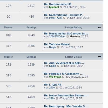
B
r
t
e
Re: Kontonummer IG
a
107
1517
e
i
N
von
Michael
g
24 Feb 2026, 20:45
r
t
e
B
r
u
e
Re: Nachfertigung - Velours P…
a
e
20
410
i
N
von
Peter_Audi
g
14 Dez 2020, 06:58
s
t
e
t
r
u
e
a
e
r
Themen
Beiträge
Letzter Beitrag
g
s
B
t
e
Re: Museumsfest St.Georgen im…
840
8349
e
i
N
von
200-5T-Driver
Gestern
, 20:22
r
t
e
B
r
u
e
Re: Tach aus Kassel
a
e
342
3906
i
N
von
Ralph
13 Jan 2026, 13:27
g
s
t
e
t
r
u
e
a
e
r
Themen
Beiträge
Letzter Beitrag
g
s
B
t
e
Re: Audi 75 Variant N in AMS …
172
1289
e
i
N
von
Ralph
15 Dez 2025, 20:54
r
t
e
B
r
u
e
Re: Fahrzeug für Zeitschrift …
a
e
315
2495
i
N
von
WJ-Freak
30 Jan 2026, 17:34
g
s
t
e
t
r
u
e
Re: I, Type 44
a
e
r
585
4259
N
von
220v
g
02 Jan 2026, 17:58
s
B
e
t
e
u
e
i
Re: Meine Automobilen Sichtun…
e
r
512
4469
t
N
von
220v
05 Aug 2026, 22:57
s
B
r
e
t
e
a
u
e
i
g
Re: Neuzugang : 95er Yamaha S…
e
r
454
4599