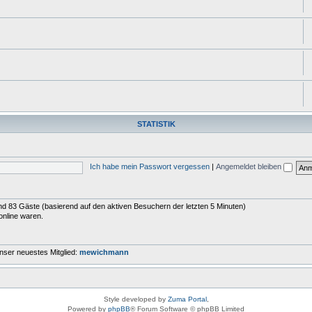
STATISTIK
Ich habe mein Passwort vergessen
|
Angemeldet bleiben
 und 83 Gäste (basierend auf den aktiven Besuchern der letzten 5 Minuten)
online waren.
nser neuestes Mitglied:
mewichmann
Style developed by
Zuma Portal
,
Powered by
phpBB
® Forum Software © phpBB Limited