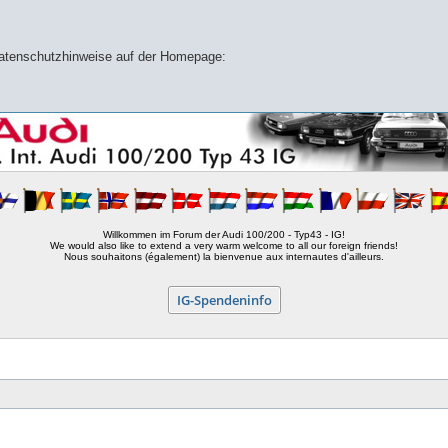
 Datenschutzhinweise auf der Homepage:
Willkommen im Forum der Audi 100/200 - Typ43 - IG!
We would also like to extend a very warm welcome to all our foreign friends!
Nous souhaitons (également) la bienvenue aux internautes d'ailleurs.
IG-Spendeninfo