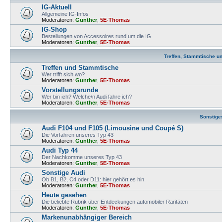
IG-Aktuell
Allgemeine IG-Infos
Moderatoren:
Gunther
,
5E-Thomas
IG-Shop
Bestellungen von Accessoires rund um die IG
Moderatoren:
Gunther
,
5E-Thomas
Treffen, Stammtische u
Treffen und Stammtische
Wer trifft sich wo?
Moderatoren:
Gunther
,
5E-Thomas
Vorstellungsrunde
Wer bin ich? Welche/n Audi fahre ich?
Moderatoren:
Gunther
,
5E-Thomas
Sonstige
Audi F104 und F105 (Limousine und Coupé S)
Die Vorfahren unseres Typ 43
Moderatoren:
Gunther
,
5E-Thomas
Audi Typ 44
Der Nachkomme unseres Typ 43
Moderatoren:
Gunther
,
5E-Thomas
Sonstige Audi
Ob B1, B2, C4 oder D11: hier gehört es hin.
Moderatoren:
Gunther
,
5E-Thomas
Heute gesehen
Die beliebte Rubrik über Entdeckungen automobiler Raritäten
Moderatoren:
Gunther
,
5E-Thomas
Markenunabhängiger Bereich