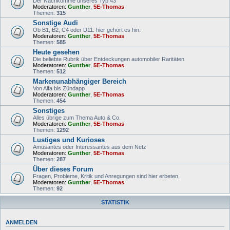
Der Nachkomme unseres Typ 43
Moderatoren:
Gunther
,
5E-Thomas
Themen:
315
Sonstige Audi
Ob B1, B2, C4 oder D11: hier gehört es hin.
Moderatoren:
Gunther
,
5E-Thomas
Themen:
585
Heute gesehen
Die beliebte Rubrik über Entdeckungen automobiler Raritäten
Moderatoren:
Gunther
,
5E-Thomas
Themen:
512
Markenunabhängiger Bereich
Von Alfa bis Zündapp
Moderatoren:
Gunther
,
5E-Thomas
Themen:
454
Sonstiges
Alles übrige zum Thema Auto & Co.
Moderatoren:
Gunther
,
5E-Thomas
Themen:
1292
Lustiges und Kurioses
Amüsantes oder Interessantes aus dem Netz
Moderatoren:
Gunther
,
5E-Thomas
Themen:
287
Über dieses Forum
Fragen, Probleme, Kritik und Anregungen sind hier erbeten.
Moderatoren:
Gunther
,
5E-Thomas
Themen:
92
STATISTIK
ANMELDEN