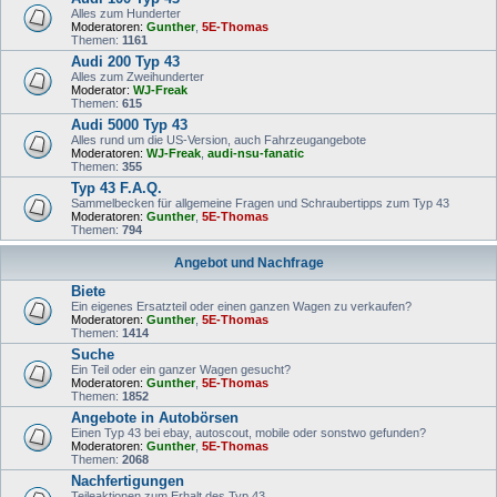
Alles zum Hunderter
Moderatoren:
Gunther
,
5E-Thomas
Themen:
1161
Audi 200 Typ 43
Alles zum Zweihunderter
Moderator:
WJ-Freak
Themen:
615
Audi 5000 Typ 43
Alles rund um die US-Version, auch Fahrzeugangebote
Moderatoren:
WJ-Freak
,
audi-nsu-fanatic
Themen:
355
Typ 43 F.A.Q.
Sammelbecken für allgemeine Fragen und Schraubertipps zum Typ 43
Moderatoren:
Gunther
,
5E-Thomas
Themen:
794
Angebot und Nachfrage
Biete
Ein eigenes Ersatzteil oder einen ganzen Wagen zu verkaufen?
Moderatoren:
Gunther
,
5E-Thomas
Themen:
1414
Suche
Ein Teil oder ein ganzer Wagen gesucht?
Moderatoren:
Gunther
,
5E-Thomas
Themen:
1852
Angebote in Autobörsen
Einen Typ 43 bei ebay, autoscout, mobile oder sonstwo gefunden?
Moderatoren:
Gunther
,
5E-Thomas
Themen:
2068
Nachfertigungen
Teileaktionen zum Erhalt des Typ 43