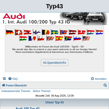
Typ43
Willkommen im Forum der Audi 100/200 - Typ43 - IG!
We would also like to extend a very warm welcome to all our foreign friends!
Nous souhaitons (également) la bienvenue aux internautes d'ailleurs.
IG-Spendeninfo
FAQ
Anmelden
S
Foren-Übersicht
Unbeantwortete Themen
Aktive Themen
u
Aktuelle Zeit: 06 Aug 2026, 13:08
c
Unser Typ 43
h
Audi 100 Typ 43
e