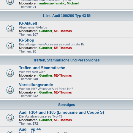
Moderatoren:
audi-nsu-fanatic
,
Michael
Themen:
21
1. Int. Audi 100/200 Typ 43 IG
IG-Aktuell
Allgemeine IG-Infos
Moderatoren:
Gunther
,
5E-Thomas
Themen:
107
IG-Shop
Bestellungen von Accessoires rund um die IG
Moderatoren:
Gunther
,
5E-Thomas
Themen:
20
Treffen, Stammtische und Persönliches
Treffen und Stammtische
Wer trifft sich wo?
Moderatoren:
Gunther
,
5E-Thomas
Themen:
840
Vorstellungsrunde
Wer bin ich? Welche/n Audi fahre ich?
Moderatoren:
Gunther
,
5E-Thomas
Themen:
342
Sonstiges
Audi F104 und F105 (Limousine und Coupé S)
Die Vorfahren unseres Typ 43
Moderatoren:
Gunther
,
5E-Thomas
Themen:
172
Audi Typ 44