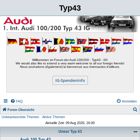
Typ43
Willkommen im Forum der Audi 100/200 - Typ43 - IG!
We would also like to extend a very warm welcome to all our foreign friends!
Nous souhaitons (également) la bienvenue aux internautes d'ailleurs.
IG-Spendeninfo
FAQ
Anmelden
S
Foren-Übersicht
Unbeantwortete Themen
Aktive Themen
u
Aktuelle Zeit: 09 Aug 2026, 16:00
c
Unser Typ 43
h
Audi 100 Typ 43
e