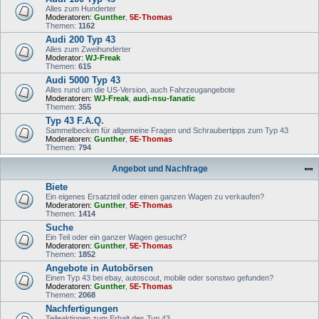
Alles zum Hunderter
Moderatoren:
Gunther
,
5E-Thomas
Themen:
1162
Audi 200 Typ 43
Alles zum Zweihunderter
Moderator:
WJ-Freak
Themen:
615
Audi 5000 Typ 43
Alles rund um die US-Version, auch Fahrzeugangebote
Moderatoren:
WJ-Freak
,
audi-nsu-fanatic
Themen:
355
Typ 43 F.A.Q.
Sammelbecken für allgemeine Fragen und Schraubertipps zum Typ 43
Moderatoren:
Gunther
,
5E-Thomas
Themen:
794
Angebot und Nachfrage
Biete
Ein eigenes Ersatzteil oder einen ganzen Wagen zu verkaufen?
Moderatoren:
Gunther
,
5E-Thomas
Themen:
1414
Suche
Ein Teil oder ein ganzer Wagen gesucht?
Moderatoren:
Gunther
,
5E-Thomas
Themen:
1852
Angebote in Autobörsen
Einen Typ 43 bei ebay, autoscout, mobile oder sonstwo gefunden?
Moderatoren:
Gunther
,
5E-Thomas
Themen:
2068
Nachfertigungen
Teileaktionen zum Erhalt des Typ 43