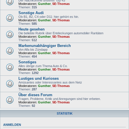
Der Nachkomme unseres Typ 43
Moderatoren:
Gunther
,
5E-Thomas
Themen:
315
Sonstige Audi
Ob B1, B2, C4 oder D11: hier gehört es hin.
Moderatoren:
Gunther
,
5E-Thomas
Themen:
585
Heute gesehen
Die beliebte Rubrik über Entdeckungen automobiler Raritäten
Moderatoren:
Gunther
,
5E-Thomas
Themen:
512
Markenunabhängiger Bereich
Von Alfa bis Zündapp
Moderatoren:
Gunther
,
5E-Thomas
Themen:
454
Sonstiges
Alles übrige zum Thema Auto & Co.
Moderatoren:
Gunther
,
5E-Thomas
Themen:
1292
Lustiges und Kurioses
Amüsantes oder Interessantes aus dem Netz
Moderatoren:
Gunther
,
5E-Thomas
Themen:
287
Über dieses Forum
Fragen, Probleme, Kritik und Anregungen sind hier erbeten.
Moderatoren:
Gunther
,
5E-Thomas
Themen:
92
STATISTIK
ANMELDEN