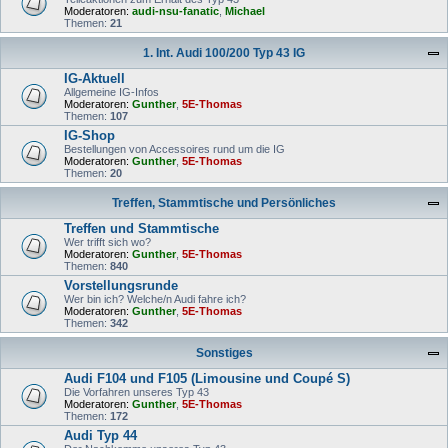
Moderatoren:
audi-nsu-fanatic
,
Michael
Themen:
21
1. Int. Audi 100/200 Typ 43 IG
IG-Aktuell
Allgemeine IG-Infos
Moderatoren:
Gunther
,
5E-Thomas
Themen:
107
IG-Shop
Bestellungen von Accessoires rund um die IG
Moderatoren:
Gunther
,
5E-Thomas
Themen:
20
Treffen, Stammtische und Persönliches
Treffen und Stammtische
Wer trifft sich wo?
Moderatoren:
Gunther
,
5E-Thomas
Themen:
840
Vorstellungsrunde
Wer bin ich? Welche/n Audi fahre ich?
Moderatoren:
Gunther
,
5E-Thomas
Themen:
342
Sonstiges
Audi F104 und F105 (Limousine und Coupé S)
Die Vorfahren unseres Typ 43
Moderatoren:
Gunther
,
5E-Thomas
Themen:
172
Audi Typ 44