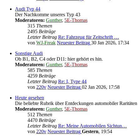
Audi Typ 44
Der Nachkomme unseres Typ 43
Moderatoren:
Gunther
,
5E-Thomas
315
Themen
2495
Beiträge
Letzter Beitrag
Re: Fahrzeug für Zeitschrift …
von
WJ-Freak
Neuester Beitrag
30 Jan 2026, 17:34
Sonstige Audi
Ob B1, B2, C4 oder D11: hier gehört es hin.
Moderatoren:
Gunther
,
5E-Thomas
585
Themen
4259
Beiträge
Letzter Beitrag
Re: I, Type 44
von
220v
Neuester Beitrag
02 Jan 2026, 17:58
Heute gesehen
Die beliebte Rubrik über Entdeckungen automobiler Raritäten
Moderatoren:
Gunther
,
5E-Thomas
512
Themen
4470
Beiträge
Letzter Beitrag
Re: Meine Automobilen Sichtun…
von
220v
Neuester Beitrag
Gestern
, 19:54