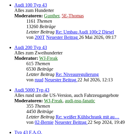
Audi 100 Typ 43
Alles zum Hunderter
Moderatoren:
Gunther
,
5E-Thomas
1161
Themen
13260
Beiträge
Letzter Beitrag
Re: Umbau Audi 100c2 Diesel
von
200T
Neuester Beitrag
26 Mai 2026, 09:17
Audi 200 Typ 43
Alles zum Zweihunderter
Moderator:
WJ-Freak
615
Themen
6530
Beiträge
Letzter Beitrag
Re: Niveauregulierung
von
ruud
Neuester Beitrag
22 Jul 2026, 12:13
Audi 5000 Typ 43
Alles rund um die US-Version, auch Fahrzeugangebote
Moderatoren:
WJ-Freak
,
audi-nsu-fanatic
355
Themen
4450
Beiträge
Letzter Beitrag
Re: weißer Kühlschrank mit au…
von
02-Bernie
Neuester Beitrag
22 Sep 2024, 19:49
Typ 43 F.A.Q.