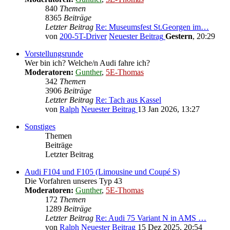
840
Themen
8365
Beiträge
Letzter Beitrag
Re: Museumsfest St.Georgen im…
von
200-5T-Driver
Neuester Beitrag
Gestern
, 20:29
Vorstellungsrunde
Wer bin ich? Welche/n Audi fahre ich?
Moderatoren:
Gunther
,
5E-Thomas
342
Themen
3906
Beiträge
Letzter Beitrag
Re: Tach aus Kassel
von
Ralph
Neuester Beitrag
13 Jan 2026, 13:27
Sonstiges
Themen
Beiträge
Letzter Beitrag
Audi F104 und F105 (Limousine und Coupé S)
Die Vorfahren unseres Typ 43
Moderatoren:
Gunther
,
5E-Thomas
172
Themen
1289
Beiträge
Letzter Beitrag
Re: Audi 75 Variant N in AMS …
von
Ralph
Neuester Beitrag
15 Dez 2025, 20:54