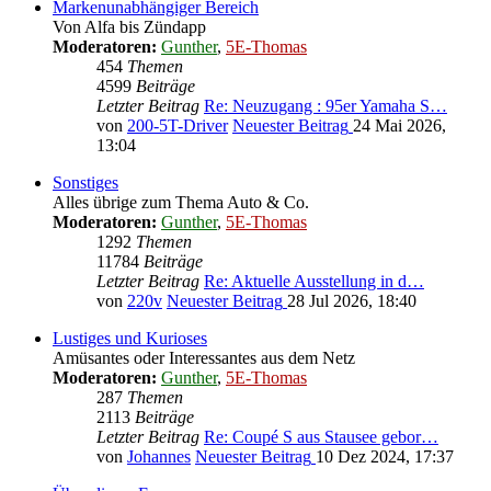
Markenunabhängiger Bereich
Von Alfa bis Zündapp
Moderatoren:
Gunther
,
5E-Thomas
454
Themen
4599
Beiträge
Letzter Beitrag
Re: Neuzugang : 95er Yamaha S…
von
200-5T-Driver
Neuester Beitrag
24 Mai 2026,
13:04
Sonstiges
Alles übrige zum Thema Auto & Co.
Moderatoren:
Gunther
,
5E-Thomas
1292
Themen
11784
Beiträge
Letzter Beitrag
Re: Aktuelle Ausstellung in d…
von
220v
Neuester Beitrag
28 Jul 2026, 18:40
Lustiges und Kurioses
Amüsantes oder Interessantes aus dem Netz
Moderatoren:
Gunther
,
5E-Thomas
287
Themen
2113
Beiträge
Letzter Beitrag
Re: Coupé S aus Stausee gebor…
von
Johannes
Neuester Beitrag
10 Dez 2024, 17:37