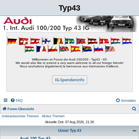
Typ43
Willkommen im Forum der Audi 100/200 - Typ43 - IG!
We would also like to extend a very warm welcome to all our foreign friends!
Nous souhaitons (également) la bienvenue aux internautes d'ailleurs.
IG-Spendeninfo
FAQ
Anmelden
S
Foren-Übersicht
Unbeantwortete Themen
Aktive Themen
u
Aktuelle Zeit: 07 Aug 2026, 21:26
c
Unser Typ 43
h
Audi 100 Typ 43
e