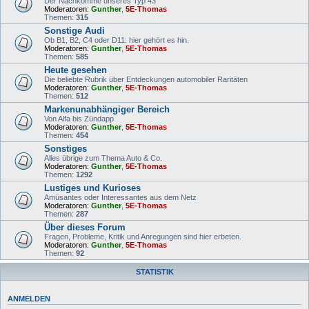
Der Nachkomme unseres Typ 43
Moderatoren:
Gunther
,
5E-Thomas
Themen:
315
Sonstige Audi
Ob B1, B2, C4 oder D11: hier gehört es hin.
Moderatoren:
Gunther
,
5E-Thomas
Themen:
585
Heute gesehen
Die beliebte Rubrik über Entdeckungen automobiler Raritäten
Moderatoren:
Gunther
,
5E-Thomas
Themen:
512
Markenunabhängiger Bereich
Von Alfa bis Zündapp
Moderatoren:
Gunther
,
5E-Thomas
Themen:
454
Sonstiges
Alles übrige zum Thema Auto & Co.
Moderatoren:
Gunther
,
5E-Thomas
Themen:
1292
Lustiges und Kurioses
Amüsantes oder Interessantes aus dem Netz
Moderatoren:
Gunther
,
5E-Thomas
Themen:
287
Über dieses Forum
Fragen, Probleme, Kritik und Anregungen sind hier erbeten.
Moderatoren:
Gunther
,
5E-Thomas
Themen:
92
STATISTIK
ANMELDEN