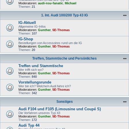
Moderatoren:
audi-nsu-fanatic
,
Michael
Themen:
21
1. Int. Audi 100/200 Typ 43 IG
IG-Aktuell
Allgemeine IG-Infos
Moderatoren:
Gunther
,
5E-Thomas
Themen:
107
IG-Shop
Bestellungen von Accessoires rund um die IG
Moderatoren:
Gunther
,
5E-Thomas
Themen:
20
Treffen, Stammtische und Persönliches
Treffen und Stammtische
Wer trifft sich wo?
Moderatoren:
Gunther
,
5E-Thomas
Themen:
840
Vorstellungsrunde
Wer bin ich? Welche/n Audi fahre ich?
Moderatoren:
Gunther
,
5E-Thomas
Themen:
342
Sonstiges
Audi F104 und F105 (Limousine und Coupé S)
Die Vorfahren unseres Typ 43
Moderatoren:
Gunther
,
5E-Thomas
Themen:
172
Audi Typ 44