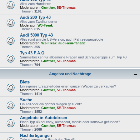
Alles zum Hunderter
Moderatoren:
Gunther
,
5E-Thomas
Themen:
1161
Audi 200 Typ 43
Alles zum Zweihunderter
Moderator:
WJ-Freak
Themen:
615
Audi 5000 Typ 43
Alles rund um die US-Version, auch Fahrzeugangebote
Moderatoren:
WJ-Freak
,
audi-nsu-fanatic
Themen:
355
Typ 43 F.A.Q.
Sammelbecken für allgemeine Fragen und Schraubertipps zum Typ 43
Moderatoren:
Gunther
,
5E-Thomas
Themen:
794
Angebot und Nachfrage
Biete
Ein eigenes Ersatzteil oder einen ganzen Wagen zu verkaufen?
Moderatoren:
Gunther
,
5E-Thomas
Themen:
1414
Suche
Ein Teil oder ein ganzer Wagen gesucht?
Moderatoren:
Gunther
,
5E-Thomas
Themen:
1852
Angebote in Autobörsen
Einen Typ 43 bei ebay, autoscout, mobile oder sonstwo gefunden?
Moderatoren:
Gunther
,
5E-Thomas
Themen:
2068
Nachfertigungen
Teileaktionen zum Erhalt des Typ 43