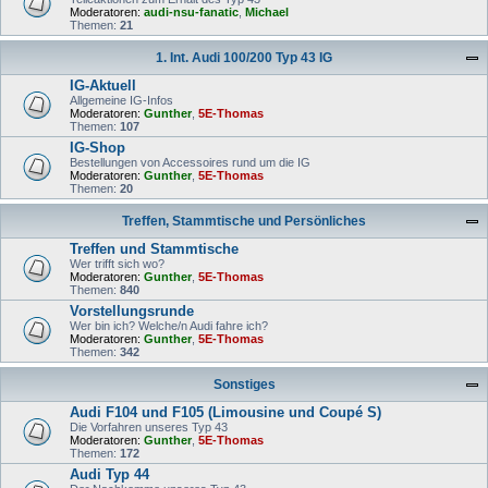
Moderatoren:
audi-nsu-fanatic
,
Michael
Themen:
21
1. Int. Audi 100/200 Typ 43 IG
IG-Aktuell
Allgemeine IG-Infos
Moderatoren:
Gunther
,
5E-Thomas
Themen:
107
IG-Shop
Bestellungen von Accessoires rund um die IG
Moderatoren:
Gunther
,
5E-Thomas
Themen:
20
Treffen, Stammtische und Persönliches
Treffen und Stammtische
Wer trifft sich wo?
Moderatoren:
Gunther
,
5E-Thomas
Themen:
840
Vorstellungsrunde
Wer bin ich? Welche/n Audi fahre ich?
Moderatoren:
Gunther
,
5E-Thomas
Themen:
342
Sonstiges
Audi F104 und F105 (Limousine und Coupé S)
Die Vorfahren unseres Typ 43
Moderatoren:
Gunther
,
5E-Thomas
Themen:
172
Audi Typ 44