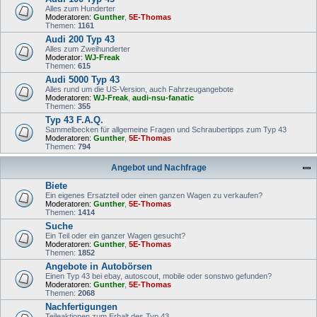
Alles zum Hunderter
Moderatoren:
Gunther
,
5E-Thomas
Themen:
1161
Audi 200 Typ 43
Alles zum Zweihunderter
Moderator:
WJ-Freak
Themen:
615
Audi 5000 Typ 43
Alles rund um die US-Version, auch Fahrzeugangebote
Moderatoren:
WJ-Freak
,
audi-nsu-fanatic
Themen:
355
Typ 43 F.A.Q.
Sammelbecken für allgemeine Fragen und Schraubertipps zum Typ 43
Moderatoren:
Gunther
,
5E-Thomas
Themen:
794
Angebot und Nachfrage
Biete
Ein eigenes Ersatzteil oder einen ganzen Wagen zu verkaufen?
Moderatoren:
Gunther
,
5E-Thomas
Themen:
1414
Suche
Ein Teil oder ein ganzer Wagen gesucht?
Moderatoren:
Gunther
,
5E-Thomas
Themen:
1852
Angebote in Autobörsen
Einen Typ 43 bei ebay, autoscout, mobile oder sonstwo gefunden?
Moderatoren:
Gunther
,
5E-Thomas
Themen:
2068
Nachfertigungen
Teileaktionen zum Erhalt des Typ 43