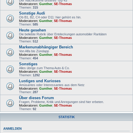
Der Nachkomme unseres Typ 43
Moderatoren:
Gunther
,
5E-Thomas
Themen:
315
Sonstige Audi
Ob B1, B2, C4 oder D11: hier gehört es hin.
Moderatoren:
Gunther
,
5E-Thomas
Themen:
585
Heute gesehen
Die beliebte Rubrik über Entdeckungen automobiler Raritäten
Moderatoren:
Gunther
,
5E-Thomas
Themen:
512
Markenunabhängiger Bereich
Von Alfa bis Zündapp
Moderatoren:
Gunther
,
5E-Thomas
Themen:
454
Sonstiges
Alles übrige zum Thema Auto & Co.
Moderatoren:
Gunther
,
5E-Thomas
Themen:
1292
Lustiges und Kurioses
Amüsantes oder Interessantes aus dem Netz
Moderatoren:
Gunther
,
5E-Thomas
Themen:
287
Über dieses Forum
Fragen, Probleme, Kritik und Anregungen sind hier erbeten.
Moderatoren:
Gunther
,
5E-Thomas
Themen:
92
STATISTIK
ANMELDEN