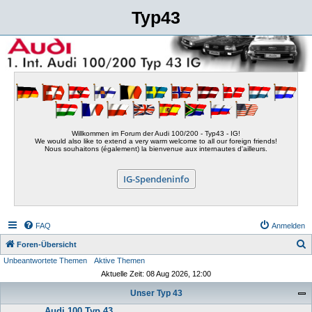
Typ43
Willkommen im Forum der Audi 100/200 - Typ43 - IG!
We would also like to extend a very warm welcome to all our foreign friends!
Nous souhaitons (également) la bienvenue aux internautes d'ailleurs.
IG-Spendeninfo
FAQ
Anmelden
S
Foren-Übersicht
Unbeantwortete Themen
Aktive Themen
u
Aktuelle Zeit: 08 Aug 2026, 12:00
c
Unser Typ 43
h
Audi 100 Typ 43
e