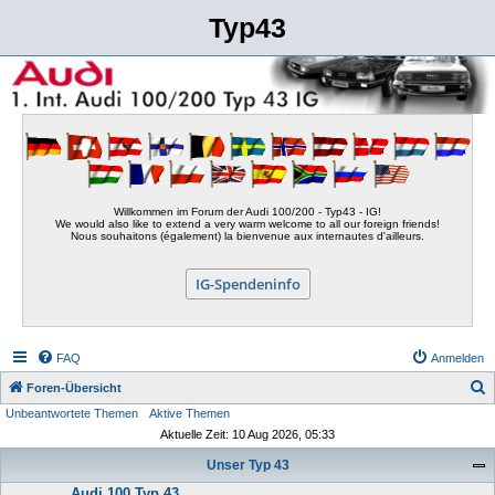
Typ43
Willkommen im Forum der Audi 100/200 - Typ43 - IG!
We would also like to extend a very warm welcome to all our foreign friends!
Nous souhaitons (également) la bienvenue aux internautes d'ailleurs.
IG-Spendeninfo
FAQ
Anmelden
S
Foren-Übersicht
Unbeantwortete Themen
Aktive Themen
u
Aktuelle Zeit: 10 Aug 2026, 05:33
c
Unser Typ 43
h
Audi 100 Typ 43
e