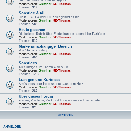
Der Nachkomme unseres Typ 43
Moderatoren:
Gunther
,
5E-Thomas
Themen:
315
Sonstige Audi
Ob B1, B2, C4 oder D11: hier gehört es hin.
Moderatoren:
Gunther
,
5E-Thomas
Themen:
585
Heute gesehen
Die beliebte Rubrik über Entdeckungen automobiler Raritäten
Moderatoren:
Gunther
,
5E-Thomas
Themen:
512
Markenunabhängiger Bereich
Von Alfa bis Zündapp
Moderatoren:
Gunther
,
5E-Thomas
Themen:
454
Sonstiges
Alles übrige zum Thema Auto & Co.
Moderatoren:
Gunther
,
5E-Thomas
Themen:
1292
Lustiges und Kurioses
Amüsantes oder Interessantes aus dem Netz
Moderatoren:
Gunther
,
5E-Thomas
Themen:
287
Über dieses Forum
Fragen, Probleme, Kritik und Anregungen sind hier erbeten.
Moderatoren:
Gunther
,
5E-Thomas
Themen:
92
STATISTIK
ANMELDEN