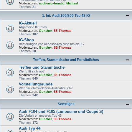
Moderatoren:
audi-nsu-fanatic
,
Michael
Themen:
21
1. Int. Audi 100/200 Typ 43 IG
IG-Aktuell
Allgemeine IG-Infos
Moderatoren:
Gunther
,
5E-Thomas
Themen:
107
IG-Shop
Bestellungen von Accessoires rund um die IG
Moderatoren:
Gunther
,
5E-Thomas
Themen:
20
Treffen, Stammtische und Persönliches
Treffen und Stammtische
Wer trifft sich wo?
Moderatoren:
Gunther
,
5E-Thomas
Themen:
840
Vorstellungsrunde
Wer bin ich? Welche/n Audi fahre ich?
Moderatoren:
Gunther
,
5E-Thomas
Themen:
342
Sonstiges
Audi F104 und F105 (Limousine und Coupé S)
Die Vorfahren unseres Typ 43
Moderatoren:
Gunther
,
5E-Thomas
Themen:
172
Audi Typ 44