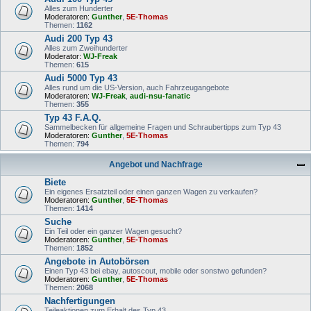
Alles zum Hunderter
Moderatoren:
Gunther
,
5E-Thomas
Themen:
1162
Audi 200 Typ 43
Alles zum Zweihunderter
Moderator:
WJ-Freak
Themen:
615
Audi 5000 Typ 43
Alles rund um die US-Version, auch Fahrzeugangebote
Moderatoren:
WJ-Freak
,
audi-nsu-fanatic
Themen:
355
Typ 43 F.A.Q.
Sammelbecken für allgemeine Fragen und Schraubertipps zum Typ 43
Moderatoren:
Gunther
,
5E-Thomas
Themen:
794
Angebot und Nachfrage
Biete
Ein eigenes Ersatzteil oder einen ganzen Wagen zu verkaufen?
Moderatoren:
Gunther
,
5E-Thomas
Themen:
1414
Suche
Ein Teil oder ein ganzer Wagen gesucht?
Moderatoren:
Gunther
,
5E-Thomas
Themen:
1852
Angebote in Autobörsen
Einen Typ 43 bei ebay, autoscout, mobile oder sonstwo gefunden?
Moderatoren:
Gunther
,
5E-Thomas
Themen:
2068
Nachfertigungen
Teileaktionen zum Erhalt des Typ 43