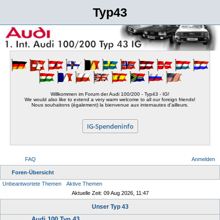
Typ43
Willkommen im Forum der Audi 100/200 - Typ43 - IG!
We would also like to extend a very warm welcome to all our foreign friends!
Nous souhaitons (également) la bienvenue aux internautes d'ailleurs.
IG-Spendeninfo
FAQ
Anmelden
S
Foren-Übersicht
Unbeantwortete Themen
Aktive Themen
u
Aktuelle Zeit: 09 Aug 2026, 11:47
c
Unser Typ 43
h
Audi 100 Typ 43
e