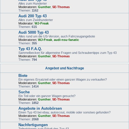
Alles zum Hunderter
Moderatoren:
Gunther
,
5E-Thomas
Themen:
1162
Audi 200 Typ 43
Alles zum Zweihunderter
Moderator:
WJ-Freak
Themen:
615
Audi 5000 Typ 43
Alles rund um die US-Version, auch Fahrzeugangebote
Moderatoren:
WJ-Freak
,
audi-nsu-fanatic
Themen:
355
Typ 43 F.A.Q.
Sammelbecken für allgemeine Fragen und Schraubertipps zum Typ 43
Moderatoren:
Gunther
,
5E-Thomas
Themen:
794
Angebot und Nachfrage
Biete
Ein eigenes Ersatzteil oder einen ganzen Wagen zu verkaufen?
Moderatoren:
Gunther
,
5E-Thomas
Themen:
1414
Suche
Ein Teil oder ein ganzer Wagen gesucht?
Moderatoren:
Gunther
,
5E-Thomas
Themen:
1852
Angebote in Autobörsen
Einen Typ 43 bei ebay, autoscout, mobile oder sonstwo gefunden?
Moderatoren:
Gunther
,
5E-Thomas
Themen:
2068
Nachfertigungen
Teileaktionen zum Erhalt des Typ 43