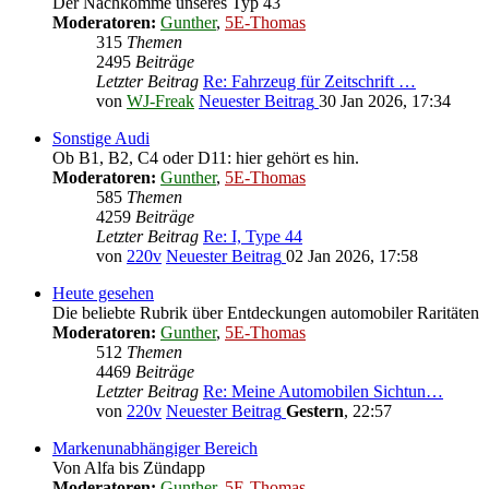
Der Nachkomme unseres Typ 43
Moderatoren:
Gunther
,
5E-Thomas
315
Themen
2495
Beiträge
Letzter Beitrag
Re: Fahrzeug für Zeitschrift …
von
WJ-Freak
Neuester Beitrag
30 Jan 2026, 17:34
Sonstige Audi
Ob B1, B2, C4 oder D11: hier gehört es hin.
Moderatoren:
Gunther
,
5E-Thomas
585
Themen
4259
Beiträge
Letzter Beitrag
Re: I, Type 44
von
220v
Neuester Beitrag
02 Jan 2026, 17:58
Heute gesehen
Die beliebte Rubrik über Entdeckungen automobiler Raritäten
Moderatoren:
Gunther
,
5E-Thomas
512
Themen
4469
Beiträge
Letzter Beitrag
Re: Meine Automobilen Sichtun…
von
220v
Neuester Beitrag
Gestern
, 22:57
Markenunabhängiger Bereich
Von Alfa bis Zündapp
Moderatoren:
Gunther
,
5E-Thomas