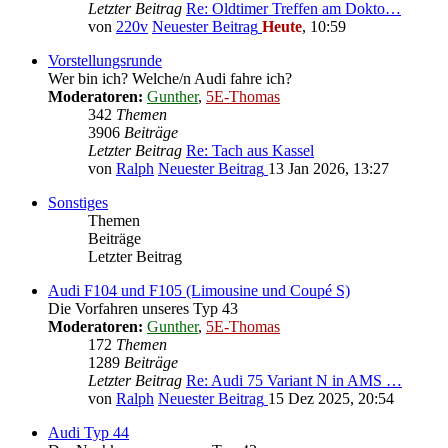
Letzter Beitrag
Re: Oldtimer Treffen am Dokto…
von
220v
Neuester Beitrag
Heute
, 10:59
Vorstellungsrunde
Wer bin ich? Welche/n Audi fahre ich?
Moderatoren:
Gunther
,
5E-Thomas
342
Themen
3906
Beiträge
Letzter Beitrag
Re: Tach aus Kassel
von
Ralph
Neuester Beitrag
13 Jan 2026, 13:27
Sonstiges
Themen
Beiträge
Letzter Beitrag
Audi F104 und F105 (Limousine und Coupé S)
Die Vorfahren unseres Typ 43
Moderatoren:
Gunther
,
5E-Thomas
172
Themen
1289
Beiträge
Letzter Beitrag
Re: Audi 75 Variant N in AMS …
von
Ralph
Neuester Beitrag
15 Dez 2025, 20:54
Audi Typ 44