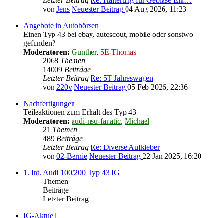
Letzter Beitrag
Re: Halterung für Gebläse Ein…
von
Jens
Neuester Beitrag
04 Aug 2026, 11:23
Angebote in Autobörsen
Einen Typ 43 bei ebay, autoscout, mobile oder sonstwo
gefunden?
Moderatoren:
Gunther
,
5E-Thomas
2068
Themen
14009
Beiträge
Letzter Beitrag
Re: 5T Jahreswagen
von
220v
Neuester Beitrag
05 Feb 2026, 22:36
Nachfertigungen
Teileaktionen zum Erhalt des Typ 43
Moderatoren:
audi-nsu-fanatic
,
Michael
21
Themen
489
Beiträge
Letzter Beitrag
Re: Diverse Aufkleber
von
02-Bernie
Neuester Beitrag
22 Jan 2025, 16:20
1. Int. Audi 100/200 Typ 43 IG
Themen
Beiträge
Letzter Beitrag
IG-Aktuell