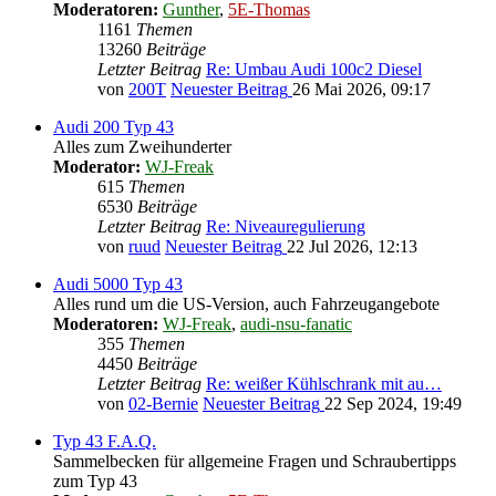
Moderatoren:
Gunther
,
5E-Thomas
1161
Themen
13260
Beiträge
Letzter Beitrag
Re: Umbau Audi 100c2 Diesel
von
200T
Neuester Beitrag
26 Mai 2026, 09:17
Audi 200 Typ 43
Alles zum Zweihunderter
Moderator:
WJ-Freak
615
Themen
6530
Beiträge
Letzter Beitrag
Re: Niveauregulierung
von
ruud
Neuester Beitrag
22 Jul 2026, 12:13
Audi 5000 Typ 43
Alles rund um die US-Version, auch Fahrzeugangebote
Moderatoren:
WJ-Freak
,
audi-nsu-fanatic
355
Themen
4450
Beiträge
Letzter Beitrag
Re: weißer Kühlschrank mit au…
von
02-Bernie
Neuester Beitrag
22 Sep 2024, 19:49
Typ 43 F.A.Q.
Sammelbecken für allgemeine Fragen und Schraubertipps
zum Typ 43