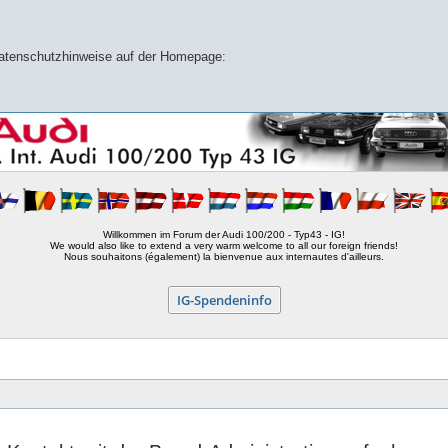
 Datenschutzhinweise auf der Homepage:
Willkommen im Forum der Audi 100/200 - Typ43 - IG!
We would also like to extend a very warm welcome to all our foreign friends!
Nous souhaitons (également) la bienvenue aux internautes d'ailleurs.
IG-Spendeninfo