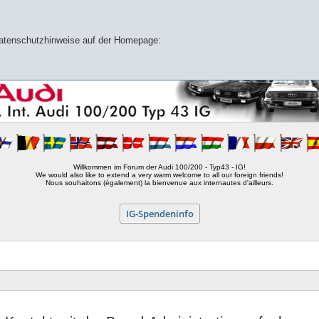
 Datenschutzhinweise auf der Homepage:
Willkommen im Forum der Audi 100/200 - Typ43 - IG!
We would also like to extend a very warm welcome to all our foreign friends!
Nous souhaitons (également) la bienvenue aux internautes d'ailleurs.
IG-Spendeninfo