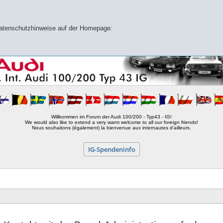
 Datenschutzhinweise auf der Homepage:
Willkommen im Forum der Audi 100/200 - Typ43 - IG!
We would also like to extend a very warm welcome to all our foreign friends!
Nous souhaitons (également) la bienvenue aux internautes d'ailleurs.
IG-Spendeninfo